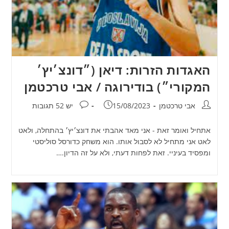
האגדות הזרות: דיאן (״דונצ׳יץ׳
המקורי״) בודירוגה / אבי טרכטמן
מחבר:
פורסם:
תגובות:
אבי טרכטמן
15/08/2023
יש 52 תגובות
אתחיל ואומר זאת - אני מאד אהבתי את דונצ׳יץ׳ בהתחלה, ולאט
לאט אני מתחיל לא לסבול אותו. הוא משחק כדורסל סוליסטי
ומפסיד בעיניי. זאת לפחות דעתי, ולא על זה הדיון.…