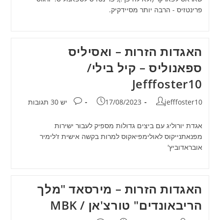
פרינטזיס - הרבה יותר מסיידקיק.
האגדות הזרות – ואסיליס
ספאנוליס – קיל בילי/
Jefffoster10
מחבר:
פורסם:
תגובות:
jefffoster10
17/08/2023
יש 30 תגובות
אגדת יורוליג עם ביצים גדולות מספיק לעבור ישירות
מפנאתנייקוס לאולימפיאקוס למרות בקשה אישית ז'לימיר
אובראדוביץ'
האגדות הזרות – מירסאד "מלך
הריבאונדים" טורצ'אן / MBK