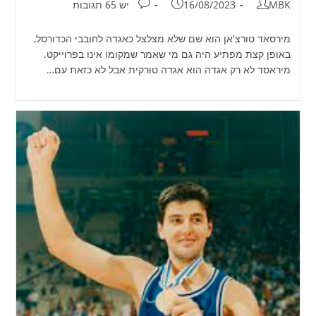
מחבר:
פורסם:
תגובות:
MBK
16/08/2023
יש 65 תגובות
מירסאד טורצ'אן הוא שם שלא מצלצל כאגדה לחובבי הכדורסל,
באופן קצת מפתיע היה גם מי שאמר שמקומו אינו בפרוייקט.
מיראסד לא רק אגדה הוא אגדה טורקית אבל לא כזאת עם…