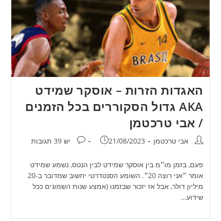
האגדות הזרות – אוסקר שמידט
AKA גדול הסקוררים בכל הזמנים
/ אבי טרכטמן
מחבר:
פורסם:
תגובות:
אבי טרכטמן
21/08/2023
יש 39 תגובות
פעם, בזמן מו״מ בין אוסקר שמידט לבין הנטס, נשמע שמידט
אומר ״אני רוצה 20״. השומע הסנטדרטי יחשוב שמדובר ב-20
מיליון דולר, אבל אז יזכור שבזמנו (אמצע שנות השמונים ככל
שידוע…