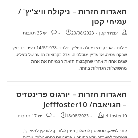
האגדות הזרות – ניקולה וויצ'יץ' /
עמיחי קטן
מחבר:
פורסם:
תגובות:
עמיחי קטן
20/08/2023
יש 35 תגובות
צילום - אבי קדמי ניקולה וויצ'יץ' נולד ב-14/6/1978 בעיר ורגוראץ
שבקרואטיה, אז עדיין יגוסלביה, וגדל בקבוצות הנוער של ספליט,
שנים אחדות אחרי שהקבוצה הזאת הצמיחה את אחת
מהשושלות הגדולות ביותר…
האגדות הזרות – יורגוס פרינטזיס
– הגויאבה/ Jefffoster10
מחבר:
פורסם:
תגובות:
jefffoster10
18/08/2023
יש 17 תגובות
קובי לשאק, סטוקטון למאלון, פיפן לג'ורדן, לארקין למיצ'יץ',
שאראס לפארקר (ולא להיפך!), פרינטזיס לספאנוליס. יורגוס