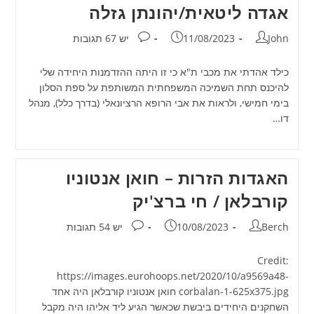
אגדה ליטאית/יהונתן גזלה
מחבר:
פורסם:
תגובות:
John
11/08/2023
יש 67 תגובות
כילד אהדתי את מכבי ת"א כי זו היתה ההזדמנות היחידה שלי
להיכנס תחת השמיכה המשפחתית המשותפת על ספת הסלון
בימי חמישי, ולראות את אבי הרופא הרציונאלי (בדרך כלל), מנהל
דו…
האגדות הזרות – חואן אנטוניו
קורבלאן / חי ברצ'יק
מחבר:
פורסם:
תגובות:
Berch
10/08/2023
יש 54 תגובות
Credit:
https://images.eurohoops.net/2020/10/a9569a48-
corbalan-1-625x375.jpg חואן אנטוניו קורבלאן היה אחד
השחקנים היחידים ביבשת שכאשר הגיע ליד אליהו היה מקבל