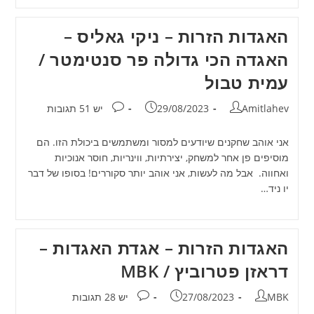
האגדות הזרות – ניקי גאליס –
האגדה הכי גדולה פר סנטימטר /
עמית טבול
מחבר:
פורסם:
תגובות:
Amitlahev
29/08/2023
יש 51 תגובות
אני אוהב שחקנים שיודעים למסור ומשתמשים ביכולת הזו. הם
מוסיפים פן אחר למשחק, יצירתיות, ווינריות, חוסר אנוכיות
ואחווה. אבל מה לעשות, אני אוהב יותר סקוררים! בסופו של דבר
יו ניד…
האגדות הזרות – אגדת האגדות –
דראזן פטרוביץ / MBK
מחבר:
פורסם:
תגובות:
MBK
27/08/2023
יש 28 תגובות