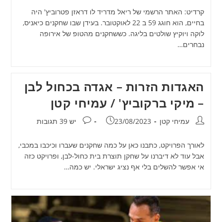
קרדיט: האתר הרשמי של ריאל מדריד לו דראזן פטרוביץ' היה
בחיים, הוא חוגג 59 ב 22 לאוקטובר. בעידן שבו שחקנים כיאניס,
לוקה ויוקיץ שולטים בליגה. כששחקנים מהטופ של אירופה
נבחרים…
האגדות הזרות – אגדה בכחול לבן
– מיקי ברקוביץ' / עמיחי קטן
מחבר:
פורסם:
תגובות:
עמיחי קטן
23/08/2023
יש 39 תגובות
לאורך הפרויקט, כתבנו כאן על כמה שחקנים שעברו וכיכבו במכבי,
אבל עוד לא דיברנו על שחקן תוצרת בית כחול-לבן, ופרויקט כזה
אי אפשר להשלים בלי אף נציג ישראלי. יש כמה…