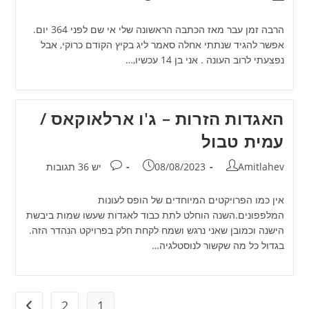
הרבה זמן עבר מאז הכתבה הראשונה שלי אי שם לפני 364 יום.
אפשר להגיד שנתתי אחלה סאמר ליג בקיץ הקודם כרוקי, אבל
נפצעתי לרוב העונה . אני בן 14 עכשיו,…
האגדות הזרות – ג'ו ארלאוקאס /
עמית טבול
מחבר:
פורסם:
תגובות:
Amitlahev
08/08/2023
יש 36 תגובות
אין כמו הפרויקטים המיוחדים של הופס לעונות
המלפפונים.השנה הוחלט לתת כבוד לאגדות שעשו שמות ביבשת
הישנה וכמובן שאני נרגש ושמח לקחת חלק בפרויקט הנהדר הזה.
בגדול כל מה שקשור לנוסטלגיה…
2
1
מעבר ל