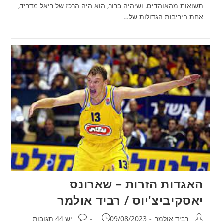
תשואות מהאוהדים. ושיהיה ברור, הוא היה הרכז של ריאל מדריד,
אחת היריבות הגדולות של…
האגדות הזרות – שארונס
יאסקיביצ'יוס / רביד אולמר
מחבר:
פורסם:
תגובות:
רביד אולמר
09/08/2023
יש 44 תגובות