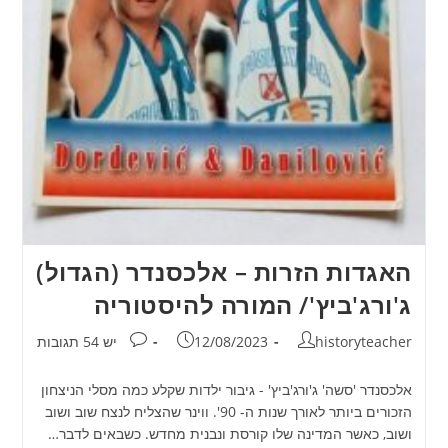
האגדות הזרות – אלכסנדר (הגדול)
ג'ורג'ביץ'/ המורה להיסטוריה
מחבר:
פורסם:
תגובות:
historyteacher
12/08/2023
יש 54 תגובות
אלכסנדר 'סשה' ג'ורג'ביץ' - גיבור ילדות שקלע כמה מסלי הניצחון
הזכורים ביותר לאורך שנות ה- 90'. ווינר שהצליח לנצח שוב ושוב
ושוב, כאשר המדינה שלו קורסת ונבנית מחדש. כשבאים לדבר…