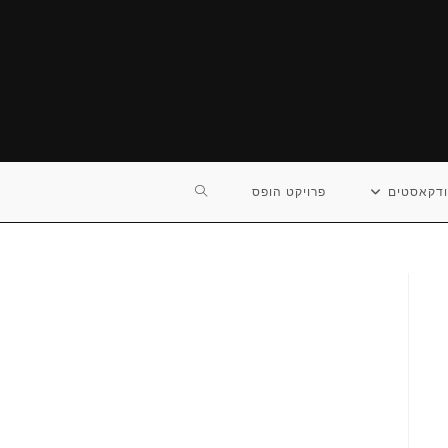
TOGGLE
דקאסטים
פרויקט הופס
WEBSITE
SEARCH