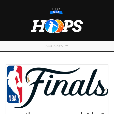
Ski
t
conten
תפריט ניווט