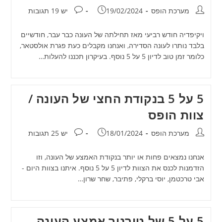
מחבר:
פורסם:
תגובות:
מערכת הופס
19/02/2024
יש 19 תגובות
ויקיפדיה חודש רביעי מאז תחילתה של העונה כבר עבר, חודשיים
בלבד נותרו לעונה הסדירה, ואנחנו מקבלים כעת פגרת אולסטאר,
כלומר זמן טוב לדיון 5 על 5 נוסף. בעיקרון תכננו להעלות…
5 על 5 בנקודת החצי של העונה /
צוות הופס
מחבר:
פורסם:
תגובות:
מערכת הופס
18/01/2024
יש 25 תגובות
אנחנו נמצאים פחות או יותר בנקודת האמצע של העונה, וזו
הזדמנות לכנס את הצוות לדיון 5 על 5 נוסף. איתנו בצוות היום -
אבי טרכטמן, יוסי ברקלי, פתיבר, שחר שרון…
5 על 5 של טורניר אמצע העונה