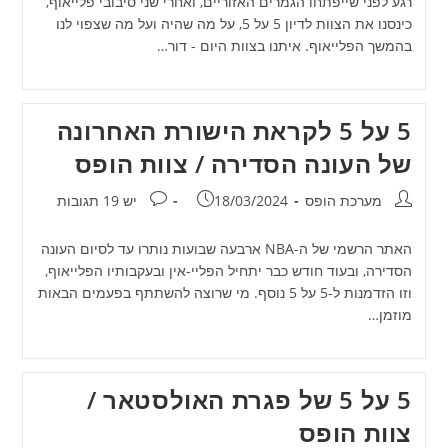
רגע לפני שייפתחו הגמרים האזוריים, ואחרי שני סיבובי פלייאוף,
כינסנו את הצוות לדיון 5 על 5, על מה שהיה ועל מה שצפוי לנו
בהמשך הפלייאוף. איתנו בצוות היום - דור…
5 על 5 לקראת הישורת האחרונה
של העונה הסדירה / צוות הופס
מחבר:
פורסם:
תגובות:
מערכת הופס
18/03/2024
יש 19 תגובות
האתר הרשמי של ה-NBA ארבעה שבועות נותרו עד לסיום העונה
הסדירה, ובעוד חודש כבר יתחיל הפליי-אין ובעקבותיו הפלייאוף,
וזו הזדמנות ל-5 על 5 נוסף. מי שרוצה להשתתף בפעמים הבאות
מוזמן…
5 על 5 של פגרת האולסטאר /
צוות הופס