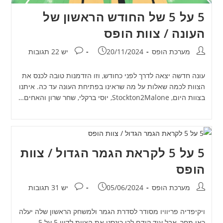
5 על 5 של החודש הראשון של
העונה / צוות הופס
מחבר:
פורסם:
תגובות:
מערכת הופס
20/11/2024
יש 22 תגובות
עונה חדשה יצאה לדרך לפני כחודש, וזו הזדמנות טובה לכנס את
הצוות לכמה שאלות על מה שראינו בפתיחת העונה עד כה. איתנו
בצוות היום, Stockton2Malone, יוסי ברקלי, שחר שרון והאחים…
5 על 5 לקראת הגמר הגדול / צוות
הופס
מחבר:
פורסם:
תגובות:
מערכת הופס
05/06/2024
יש 31 תגובות
ויקיפדיה פריוויו מסודר לסדרת הגמר ולמשחק הראשון שלה יעלה
כאן מחר, אבל עוד קודם לכן כינסנו את הצוות לדיון 5 על 5