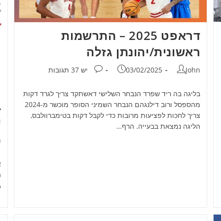
דראפט 2025 – התרשמות
ראשונית/יהונתן גזלה
מחבר:
פורסם:
תגובות:
John
03/02/2025
יש 37 תגובות
בליגה בה ריד שפרד הנבחר השלישי דאשתקד צריך לגרד דקות
מהספסל ורוב דילנגהם הנבחר השמיני הסופר מוכשר מ-2024
צריך לחכות לפציעות מרובות כדי לקבל דקות בטימברוולבס,
י
הליגה נמצאת בבעייה. הרף…
מ
n
א
ה
ג