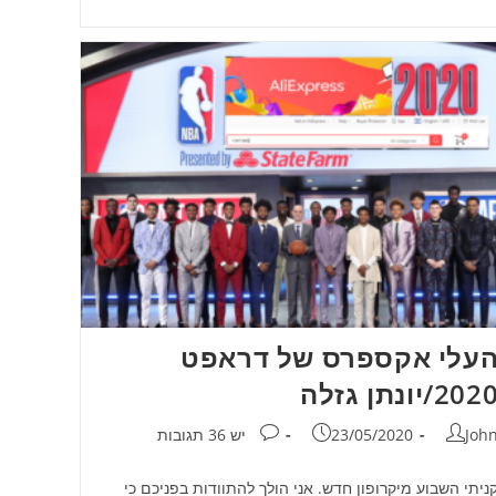
עלי אקספרס של דראפט
202/יונתן גזלה
חבר:
פורסם:
תגובות:
Joh
23/05/2020
יש 36 תגובות
ניתי השבוע מיקרופון חדש. אני הולך להתוודות בפניכם כי