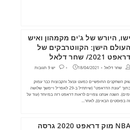
שו, היורש של ג'ים מקמהון ואיש
עולם הישן: הקווטרבקים של
ראפט 2021/ שחר דלאל
חבר:
פורסם:
תגובות:
שחר דלאל
18/04/2021
יש 9 תגובות
וק השחקנים החופשיים כמעט וננעל והקבוצות כבר עמוק
בתוך "עונת הדראפט" (שיתחיל ב-29 לאפריל ויימשך שלושה
מים). השנה אנחנו צפויים לראות דראפט רזה במיוחד (עוד על
ה בפוסטים הבאים), לאחר…
NBA מוק דראפט 2020 גרסה