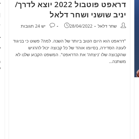
דראפט פוטבול 2022 יוצא לדרך/
יניב שושני ושחר דלאל
ו
ק
מחבר:
פורסם:
תגובות:
שחר דלאל
28/04/2022
יש 24 תגובות
ב
"דראפט הוא היום הטוב ביותר של השנה. למה? פשוט כי בניגוד
מ
לעונה הסדירה, בסיומו אוהד של כל קבוצה יכול להרגיש
שהקבוצה שלו 'ניצחה' את הדראפט". המשפט הקבוע שלנו לא
משתנה…
ל