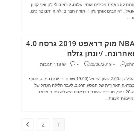
תם לא באמת מכירים אותי. שלום, קוראים לי ג'ון ואני קניין
נאלי. "אוהבים אותך ג'ון!". תודה חברים, לא הייתם צריכים.
ה…
NBA מוק דראפט 2019 גרסה 4.0
אחרונה. /יונתן גזלה
חבר:
פורסם:
תגובות:
Joh
20/06/2019
יש 118 תגובות
הלילה ב:2:00 שעון ישראל (19:00 שעות ניו יורק) במבט חטוף
מראה האחורית של המסע הרכוב, לעבר הלילה הגדול של
ה-20 ביוני, מבינים שעונת הדראפט היא לא פחות ארוכה
מייגעת מעונת…
2
1
מעבר לעמוד ה