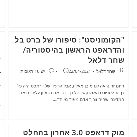
"הקומוניסט": סיפורו של ברט בל
י
והדראפט הראשון בהיסטוריה/
ה
שחר דלאל
ד
מחבר:
פורסם:
תגובות:
מ
שחר דלאל
22/04/2021
יש 10 תגובות
היום זה נראה לנו מובן מאליו, אבל הרעיון של דראפט היה כל
ש
כך זר לספורט האמרקאי, וכל כך נוגד את הרעיון עליו בנו את
המדינה, שהיה צריך אדם מאוד מיוחד,…
י
ז
מוק דראפט 3.0 אחרון בהחלט