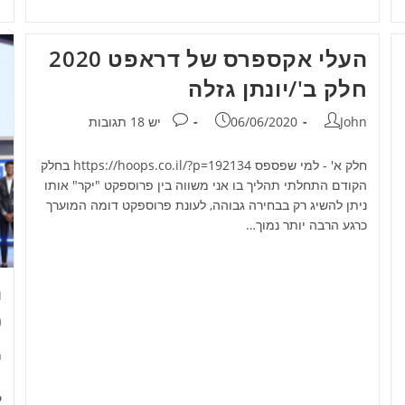
העלי אקספרס של דראפט 2020
חלק ב'/יונתן גזלה
מחבר:
פורסם:
תגובות:
John
06/06/2020
יש 18 תגובות
חלק א' - למי שפספס https://hoops.co.il/?p=192134 בחלק
הקודם התחלתי תהליך בו אני משווה בין פרוספקט "יקר" אותו
ניתן להשיג רק בבחירה גבוהה, לעונת פרוספקט דומה המוערך
כרגע הרבה יותר נמוך…
ה
0
מ
n
ק