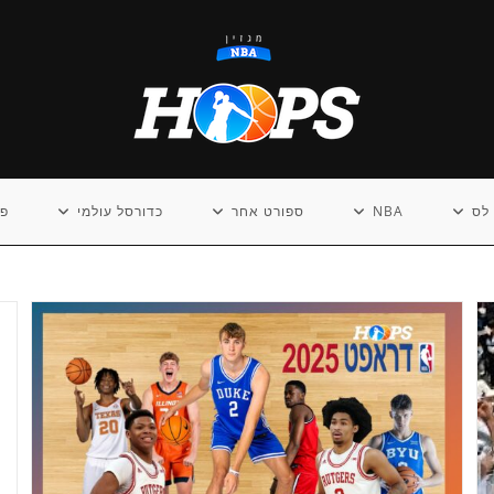
לס
NBA
ספורט אחר
כדורסל עולמי
פו