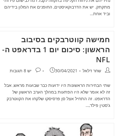
נחיריהם את ניחוח הקליפה בתקווה לקבל רמז לבישום פירותי
מתקתק. יש את הדרבוקאיסטים, החופנים את המלון בידיהם
וביד אחת…
חמישה קווטרבקים בסיבוב
הראשון: סיכום יום 1 בדראפט ה-
NFL
מחבר:
פורסם:
תגובות:
שחר דלאל
30/04/2021
יש 8 תגובות
שתי הבחירות הראשונות היו ידועות כבר שבועות מראש, אבל
זה לא אומר שלא היו הפתעות במהלך הערב הראשון של
הדראפט. זה התחיל אצל סן פרסיסקו שלקחו את הקווטרבק
ג'סטין פילד,…