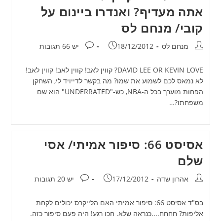
אתה מעדיף? ואנדרו ביינום על
קובי/ מנחם לס
מחבר:
פורסם:
תגובות:
מנחם לס
18/12/2012
יש 66 תגובות
DAVID LEE OR KEVIN LOVE? קווין לאב! קווין לאב! קווין לאב!
לא נמאס לכם לשמוע את שמו? מה בקשר לדייויד לי, השחקן
הפחות מוערך בכל ה-NBA, כש-"UNDERRATED" הוא שם
משפחתו?…
אסיסט 66: סיפור אמיתי/ אסי
שלם
מחבר:
פורסם:
תגובות:
אהרון שדה
17/12/2012
יש 20 תגובות
בס"ד אסיסט 66: סיפור אמיתי האם הלייקרס יכולים לקחת
אליפות? חחחח....כנראה שלא. חכו רגע! היה פעם סיפור כזה.