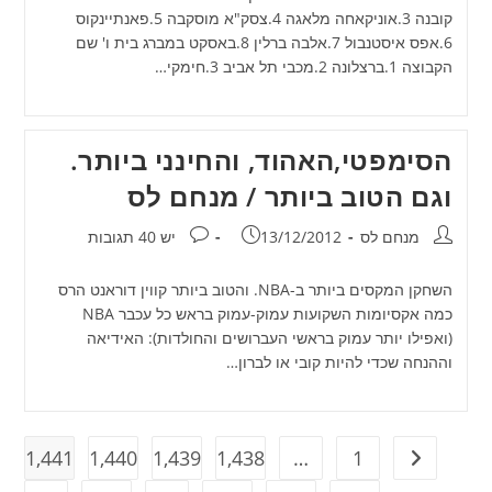
קובנה 3.אוניקאחה מלאגה 4.צסק"א מוסקבה 5.פאנתיינקוס
6.אפס איסטנבול 7.אלבה ברלין 8.באסקט במברג בית ו' שם
הקבוצה 1.ברצלונה 2.מכבי תל אביב 3.חימקי…
הסימפטי,האהוד, והחינני ביותר.
וגם הטוב ביותר / מנחם לס
מחבר:
פורסם:
תגובות:
מנחם לס
13/12/2012
יש 40 תגובות
השחקן המקסים ביותר ב-NBA. והטוב ביותר קווין דוראנט הרס
כמה אקסיומות השקועות עמוק-עמוק בראש כל עכבר NBA
(ואפילו יותר עמוק בראשי העברושים והחולדות): האידיאה
וההנחה שכדי להיות קובי או לברון…
1,441
1,440
1,439
1,438
…
1
מעבר לעמוד הקודם