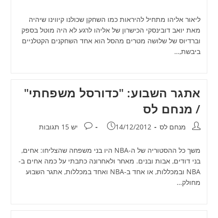
ליאור אליהו מתחיל להיראות כמו השחקן שכולנו קיווינו שיהיה
מאת יואב דובינסקי הכישרון של אליהו לרגע לא היה מוטל בספק
וברדיוס של שלושה מטרים מהסל הוא אחד השחקנים הקטלניים
ביבשת,…
אתגר השבוע: "כדורסל משפחתי"
/ מנחם לס
מחבר:
פורסם:
תגובות:
מנחם לס
14/12/2012
יש 15 תגובות
משך כל ההסטוריה של ה-NBA היו בני משפחה שהצליחו: אחים,
בני דודים, אבות ובנים. מאחר ולאחרונה כתבתי על כמה אחים ב-
NBA ובמכללות, או אחד ב-NBA ואחד במכללות, אתגר השבוע
מחולק…