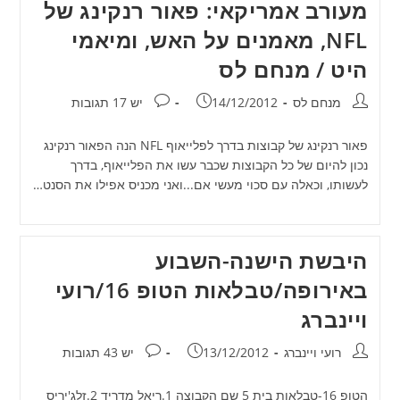
מעורב אמריקאי: פאור רנקינג של
NFL, מאמנים על האש, ומיאמי
היט / מנחם לס
מחבר:
פורסם:
תגובות:
מנחם לס
14/12/2012
יש 17 תגובות
פאור רנקינג של קבוצות בדרך לפלייאוף NFL הנה הפאור רנקינג
נכון להיום של כל הקבוצות שכבר עשו את הפלייאוף, בדרך
לעשותו, וכאלה עם סכוי מעשי אם...ואני מכניס אפילו את הסנט…
היבשת הישנה-השבוע
באירופה/טבלאות הטופ 16/רועי
ויינברג
מחבר:
פורסם:
תגובות:
רועי ויינברג
13/12/2012
יש 43 תגובות
הטופ 16-טבלאות בית 5 שם הקבוצה 1.ריאל מדריד 2.זלג'יריס