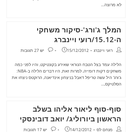
לא מרוצה…
המלך ג'ורג'-סיקור משחקי
ה-15.12/רועי ויינברג
מחבר:
פורסם:
תגובות:
רועי ויינברג
15/12/2012
יש 27 תגובות
הלילה עמד בצל הטבח הנוראי שאירע בקונטיקט, והיו לפני כמה
משחקים דקות דומייה, למרות זאת, היו דברים הלילה ב-NBA:
ג'ורג' היל עשה טריפל דאבל בניצחון אינדיאנה, הרוקטס ניצחו את
הסלטיקס,…
סוף-סוף ליאור אליהו בשלב
הראשון ביורוליג/ יואב דובינסקי
מחבר:
פורסם:
תגובות:
מנחם לס
14/12/2012
יש 17 תגובות