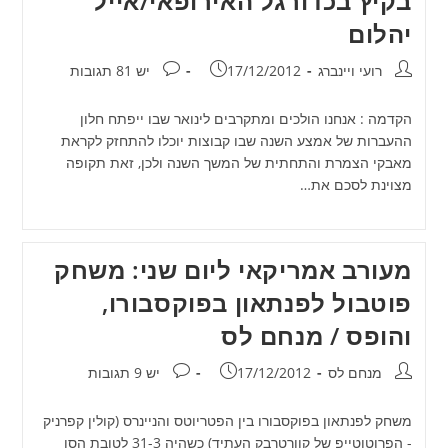
בקיץ בכדורגל האירופאי/אייל
יהלום
מחבר:
פורסם:
תגובות:
רועי ויינברג
17/12/2012
יש 81 תגובות
הקדמה : אנחנו הולכים ומתקרבים לינואר שבו ייפתח חלון
ההעברות של אמצע השנה שבו קבוצות יוכלו להתחזק לקראת
מאבקי הצמרת והתחתית של המשך השנה ולכן, זאת תקופה
מצוינת לסכם את…
מעורב אמריקאי ליום שני: משחק
פוטבול לפנתאון בפוקסבורו,
והופס / מנחם לס
מחבר:
פורסם:
תגובות:
מנחם לס
17/12/2012
יש 9 תגובות
משחק לפנתאון בפוקסבורו בין הפטריוטס והניינרס (קולין קפרניק
- הפרוטוטייפ של קוורטרבק העתיד) כשהיה 31-3 לטובת הסן