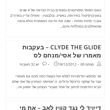
האם הסופר-ספורטאים נמצאים בבית הבראה של 4 שנים
באוניברסיטה? באירופה, באסיה, ובלבנטין - ואפילו עדיין בארה"ב
אם כי פחות ופחות - ישנה את הדיעה המוטעית והלא נכונה
שהאתלטים במכללות אינם…
CLYDE THE GLIDE – בעקבות
מאמרו של אסי/מנחם לס
מחבר:
פורסם:
תגובות:
מנחם לס
18/12/2012
יש 32 תגובות
אני מחפש הזדמנויות למלא את בקשת כמה מכם עם מאמרי
עבר על שחקני כדורסל גדולים. ה-'אסיסט' האחרון של אסי שלם
הביא הזדמנות לכתוב על אחד מגבורי הנצחון של יוסטון אז…
דייויד לי נגד קווין לאב – את מי