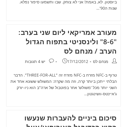
ביוסטון. לא, באמת! אני לא צוחק. שבו ותשמעו סיפור נפלא.
שנות ה90'…
מעורב אמריקאי ליום שני בערב:
"8-6" ולינסניטי בתפוח הגדול
הערב / מנחם לס
מחבר:
פורסם:
תגובות:
מנחם לס
17/12/2012
יש 4 תגובות
טרוף ב-NFC מזרח ב-NFC מזרח זה "THREE-FOR-ALL". הדבר
הבלתי ייתכן ביותר קרה, וזה מה שקרה: המשולש ששונא אחד את
השני יותר מכל 'משולש' אחר בפוטבול של ארה"ב הוא ניו-יורק
ג'איינטס-וושינגטון…
סיכום ביניים להעברות שנעשו