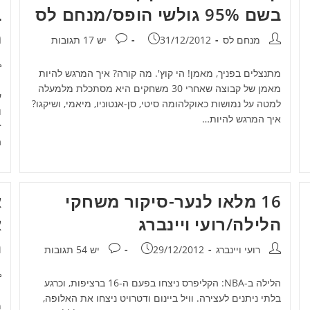
בשם 95% גולשי הופס/מנחם לס
ב
מ
מחבר:
פורסם:
תגובות:
מנחם לס
31/12/2012
יש 17 תגובות
מ
מתנצלים בפניך, מאמן! הי קוץ'. מה קורה? איך המרגש להיות
מאמן של קבוצה שאחרי 30 משחקים היא מסתכלת מלמעלה
ע
למטה על נמושות כאוקלהומה סיטי, סן-אנטוניו, מיאמי, ושיקגו?
איך המרגש להיות…
ז
ה
16 מלאו לנער-סיקור משחקי
א
הלילה/רועי ויינברג
א
ה
מחבר:
פורסם:
תגובות:
רועי ויינברג
29/12/2012
יש 54 תגובות
מ
הלילה ב-NBA: הקליפרס ניצחו בפעם ה-16 ברציפות, וכרגע
בלתי ניתנים לעצירה. וויל ביינום ודטרויט ניצחו את האלופה,
מ