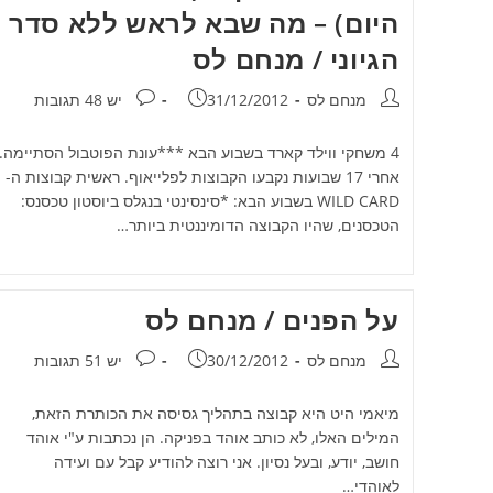
היום) – מה שבא לראש ללא סדר
הגיוני / מנחם לס
מחבר:
פורסם:
תגובות:
מנחם לס
31/12/2012
יש 48 תגובות
4 משחקי ווילד קארד בשבוע הבא ***עונת הפוטבול הסתיימה.
אחרי 17 שבועות נקבעו הקבוצות לפלייאוף. ראשית קבוצות ה-
WILD CARD בשבוע הבא: *סינסינטי בנגלס ביוסטון טכסנס:
הטכסנים, שהיו הקבוצה הדומיננטית ביותר…
על הפנים / מנחם לס
מחבר:
פורסם:
תגובות:
מנחם לס
30/12/2012
יש 51 תגובות
מיאמי היט היא קבוצה בתהליך גסיסה את הכותרת הזאת,
המילים האלו, לא כותב אוהד בפניקה. הן נכתבות ע"י אוהד
חושב, יודע, ובעל נסיון. אני רוצה להודיע קבל עם ועידה
לאוהדי…