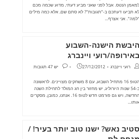
מאמן הנטס. אבל לפני שאני מביע דעתי, מדוע שכמה מכם
א תביעו דעתכם ב-"תגובות"? לא סתם שם, אלא כמה מילים
למה". אני אצרף…
יבשת הישנה-השבוע
אירופה/רועי ויינברג
חבר:
פורסם:
תגובות:
רועי ויינברג
27/12/2012
יש 47 תגובות
הטופ 16 מתחיל השבוע, עם 8 משחקים מצויינים. לראשונה
ב-54 שנות היורוליג, יש מחזור בין חג המולד לתחילת השנה
החדשה, ויש גם פורמט חדש לטופ 16. אנחנו, כמובן, מסקרים
ותו…
טיב נאש? ישנו טוב יותר בעיר! /
נחם לס