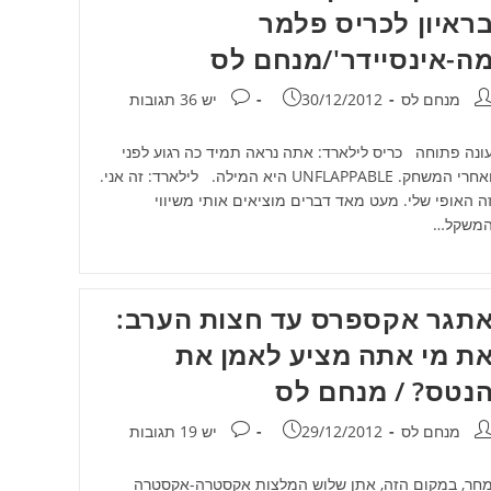
ראיון לכריס פלמר
ה-אינסיידר'/מנחם לס
חבר:
פורסם:
תגובות:
מנחם לס
30/12/2012
יש 36 תגובות
ונה פתוחה כריס לילארד: אתה נראה תמיד כה רגוע לפני
ואחרי המשחק. UNFLAPPABLE היא המילה. לילארד: זה אני.
ה האופי שלי. מעט מאד דברים מוציאים אותי משיווי
משקל…
תגר אקספרס עד חצות הערב:
ת מי אתה מציע לאמן את
נטס? / מנחם לס
חבר:
פורסם:
תגובות:
מנחם לס
29/12/2012
יש 19 תגובות
חר, במקום הזה, אתן שלוש המלצות אקסטרה-אקסטרה