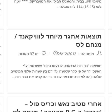
מיאמי היט, בבית, והנאגטס הביסו את המאבריקס. *** יוטה
ל
ג'אז (16-15) 114-לוס אנג'לס…
ל
"
תוצאות אתגר מיוחד לווויקאנד /
ה
מנחם לס
ב
מחבר:
פורסם:
תגובות:
מ
מנחם לס
28/12/2012
יש 37 תגובות
תוצאות "בחירות הדראפט לו נעשו היום" שפורסמו ע"י
האינסיידר על פי סקר שנעשה על ידם בין עשרות אלפי המינויים
שלהם (הם לא פרסמו כמה ענו וכיצד הם קבעו את הבחירות,…
א
אחרי סטיב נאש וכריס פול –
ס
'אגדה' ב-P.G מהעבר / מנחם לס
מ