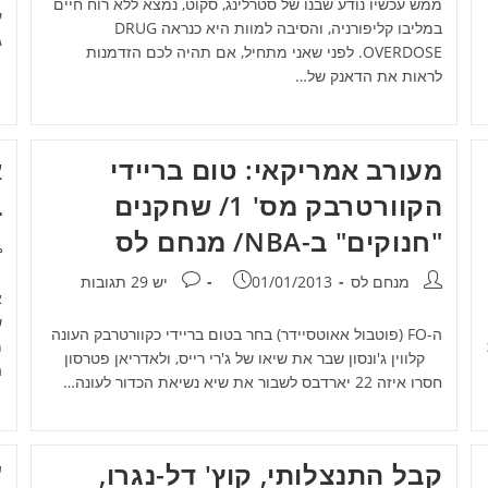
ממש עכשיו נודע שבנו של סטרלינג, סקוט, נמצא ללא רוח חיים
במליבו קליפורניה, והסיבה למוות היא כנראה DRUG
ג
OVERDOSE. לפני שאני מתחיל, אם תהיה לכם הזדמנות
לראות את הדאנק של…
מעורב אמריקאי: טום בריידי
א
הקוורטרבק מס' 1/ שחקנים
ב
"חנוקים" ב-NBA/ מנחם לס
מ
מחבר:
פורסם:
תגובות:
מנחם לס
01/01/2013
יש 29 תגובות
ה-FO (פוטבול אאוטסיידר) בחר בטום בריידי כקוורטרבק העונה
מ
קלווין ג'ונסון שבר את שיאו של ג'רי רייס, ולאדריאן פטרסון
ה
חסרו איזה 22 יארדבס לשבור את שיא נשיאת הכדור לעונה…
קבל התנצלותי, קוץ' דל-נגרו,
"