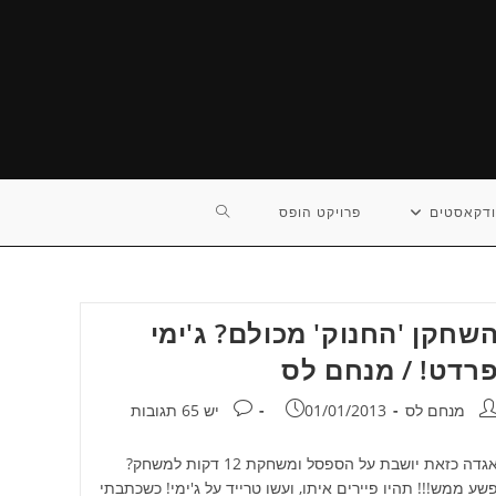
TOGGLE
דקאסטים
פרויקט הופס
WEBSITE
שחקן 'החנוק' מכולם? ג'ימי
SEARCH
רדט! / מנחם לס
חבר:
פורסם:
תגובות:
מנחם לס
01/01/2013
יש 65 תגובות
אגדה כזאת יושבת על הספסל ומשחקת 12 דקות למשחק?
שע ממש!!! תהיו פיירים איתו, ועשו טרייד על ג'ימי! כשכתבתי