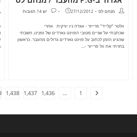
מחבר:
פורסם:
תגובות:
מ
מנחם לס
27/12/2012
יש 14 תגובות
וולטר "קלייד" פרייזר - אגדה ניו יורקית אחרי
כ
שכתבתי על שניים מטובי הפוינט גארדים של זמנינו, חשבתי
(
שהגיע הזמן לכתוב על פוינט גארדים גדולים מהעבר. כראשון
ש
בחרתי את וול פרייזר -…
ב
9
1,438
1,437
1,436
…
1
מעבר לעמוד הקודם