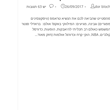
חבר:
פורסם:
תגובות:
dor bloc
26/09/2017
יש 63 תגובות
הסטייט שהביאה לכם את הנשיא טראמפ (וויסקונסינים
פגרים) וגבינה, מגיעים: המילווקי באקס! אולם: בראדלי סנטר
משמש כאולם רב תכליתי להיאבקות, הופעות, כדורסל
ג'ים, NBA, הוקי קרח וכדורגל אולמות (חזק מאוד…