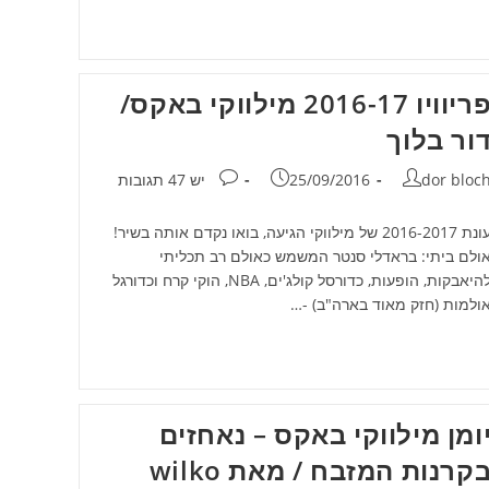
פריוויו 2016-17 מילווקי באקס/
ור בלוך
חבר:
פורסם:
תגובות:
dor bloc
25/09/2016
יש 47 תגובות
עונת 2016-2017 של מילווקי הגיעה, בואו נקדם אותה בשיר!
ולם ביתי: בראדלי סנטר המשמש כאולם רב תכליתי
להיאבקות, הופעות, כדורסל קולג'ים, NBA, הוקי קרח וכדורגל
ולמות (חזק מאוד בארה"ב) -…
ומן מילווקי באקס – נאחזים
קרנות המזבח / מאת wilko