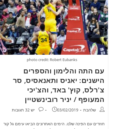
photo credit: Robert Eubanks
עם התה והלימון והספרים
הישנים: יאניס ותאנאסיס, סר
צ'רלס, קוץ' באד, והצ'יכי
המעופף / יניר רובינשטיין
מחבר:
פורסם:
תגובות:
שלהבת
03/02/2019
יש 32 תגובות
חוזרים עם הפינה שלנו. הימים האחרונים הביאו עימם גל קור