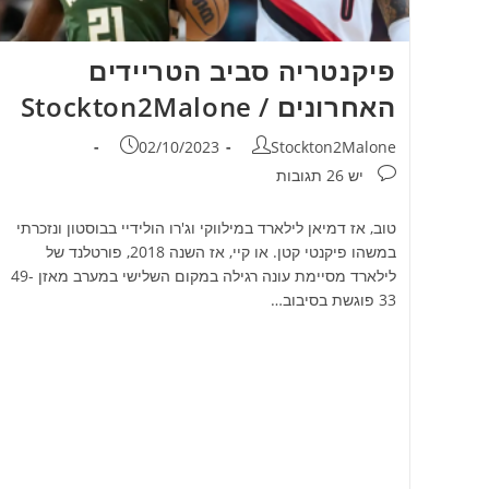
פיקנטריה סביב הטריידים
האחרונים / Stockton2Malone
מחבר:
פורסם:
02/10/2023
Stockton2Malone
תגובות:
יש 26 תגובות
טוב, אז דמיאן לילארד במילווקי וג'רו הולידיי בבוסטון ונזכרתי
במשהו פיקנטי קטן. או קיי, אז השנה 2018, פורטלנד של
לילארד מסיימת עונה רגילה במקום השלישי במערב מאזן 49-
33 פוגשת בסיבוב…