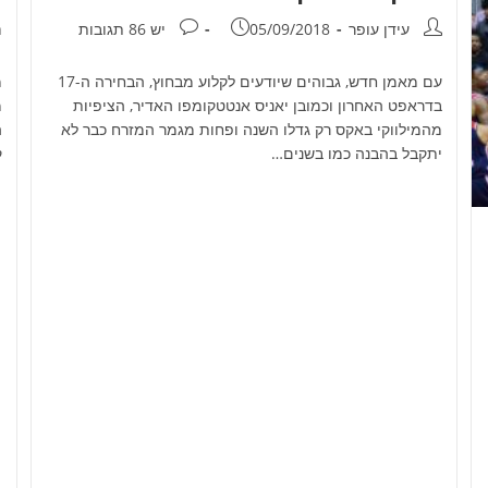
מחבר:
פורסם:
תגובות:
מ
עידן עופר
05/09/2018
יש 86 תגובות
h
עם מאמן חדש, גבוהים שיודעים לקלוע מבחוץ, הבחירה ה-17
מ
בדראפט האחרון וכמובן יאניס אנטטקומפו האדיר, הציפיות
מ
מהמילווקי באקס רק גדלו השנה ופחות מגמר המזרח כבר לא
ה
יתקבל בהבנה כמו בשנים…
קול