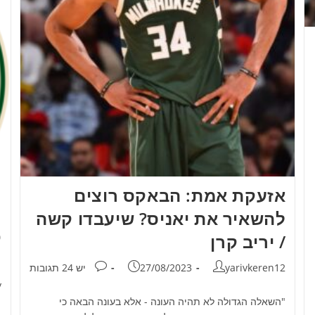
אזעקת אמת: הבאקס רוצים
להשאיר את יאניס? שיעבדו קשה
/ יריב קרן
ר
מחבר:
פורסם:
תגובות:
yarivkeren12
27/08/2023
יש 24 תגובות
מ
y
"השאלה הגדולה לא תהיה העונה - אלא בעונה הבאה כי