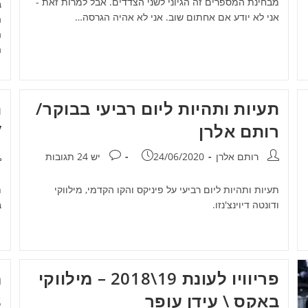
מבחינת המספרים זה הגיוני לשני הצדדים. אבל למרות זאת -
אני לא יודע אם אחתום שוב. אני לא אהיה הגרסה…
ה
ה
ה
תעיות ותהיות ליום רביעי בבוקר/
ת
רותם אלרן
/
מחבר:
פורסם:
תגובות:
מ
רותם אלרן
24/06/2020
יש 24 תגובות
תעיות ותהיות ליום רביעי על פיניקס והקו הקדמי, מילווקי
ת
ודונטה דיוינצ'נזו.
ב
פריוויו לעונת 19\2018 – מילווקי
מ
באקס \ עידן עופר
8