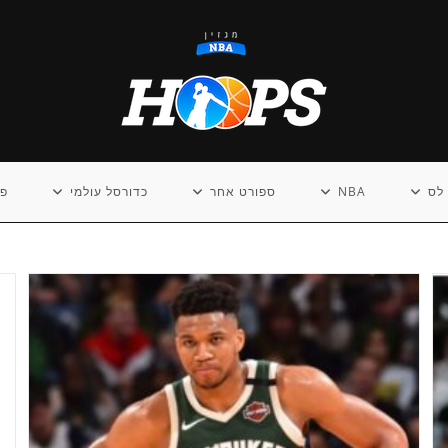
לס
NBA
ספורט אחר
כדורסל עולמי
פו