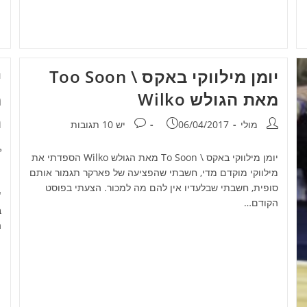
יומן מילווקי באקס \ Too Soon
י
מאת הגולש Wilko
מ
ה
מחבר:
פורסם:
תגובות:
מולי
06/04/2017
יש 10 תגובות
מ
יומן מילווקי באקס \ To Soon מאת הגולש Wilko הספדתי את
מילווקי מוקדם מדי, חשבתי שהפציעה של פארקר תגמור אותם
ב
סופית, חשבתי שבלעדיו אין להם מה למכור. הצעתי בפוסט
"
הקודם…
ב
ה