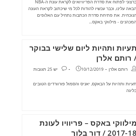
ברצוני לפתוח את סדרת הפריוויואים לקראת עונת ה-NBA
באה עלינו, וכבר עכשיו להודות לכל מי שיכתוב לקראת העונה
נוכחית. את פתיחת סדרת הכתבות נתחיל עם האלופים
מכהנים - מילווקי באקס…
עיות ותהיות ליום שלישי בבוקר
 רותם אלרן
חבר:
פורסם:
תגובות:
רותם אלרן
10/12/2019
יש 25 תגובות
עיות ותהיות על הבאקס, יאניס והסמול פורוורדים הטובים
ליגה
ילווקי באקס – פריוויו לעונת
2017-1 / דור בלוך