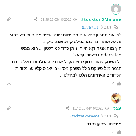
Stockton2Malone
03/10/2023 21:59:28
הגב ל
ירון, החלום
לא, אני מתכוון לפציעות מסיימות עונה. שריר מתוח וחודש בחוץ
זה לא אותו דבר כמו אכילס קרוע ושנה שיקום.
חוץ מזה אני דווקא הייתי נותן כדור למידלטון … הוא ממש
underrated כשחקן קלאצ'.
כל משחק צמוד, בסוף הוא מקבל את כל ההחלטות, כולל סדרת
הגמר מול פיניקס כולל משחק מס' 6 בו יאניס קלע 50 נקודות,
הכדורים האחרונים הלכו למידלטון.
0
עגל
04/10/2023 13:12:35
הגב ל
Stockton2Malone
מידלטון שחקן נהדר
0