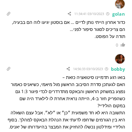
golan
03/10/2023 11:34:41
כדור אחרון הייתי נותן לדיים … אם בוסטון יגיעו לזה הם בבעיה,
הם צריכים לסגור סיפור לפני…
תודה על הפוסט.
0
bobby
03/10/2023 14:56:33
בואו רגע תדמיינו סיטואציה כזאת –
האם לגעתכן סדרת הסיבוב הראשון מול מיאמי, כשיאניס כאמור
נפצע במשחק הראשון והבאקס מתדרדרים לכדי פיגור 1:3 גם
כשהפריק חזר ב-4, הייתה נראית אחרת לו לילארד היה שם
במקום הולידיי?
התשובה היא לא חד משמעית ״כן״ או ״לא״. אבל עצם השאלה
היא בין הגורמים שדחפו לדעתי את הנהלת הבאקס למהלך. בסוף
הולידיי ומידלטון נכשלו להחזיק את המבצר בהיעדרותו של יאניס.