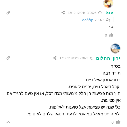
עגל
04/10/2023 13:12:12
הגב ל
bobby
+1
0
ירון, החלום
03/10/2023 17:35:28
בס"ד
תודה רבה.
כדוראחרון אצל דיים.
יקבל דאבל טים, יכניס ליאניס.
חוץ מזה פציעות הן חלק מ'מעותי מכדורסל, אז אין טעם להגיד אם
אין פציעות,
כל' שנה יש פציעות אצל טוענות לאליפות.
ולא הייתי מזלזל במיאמי, לדעתי הסגל שלהם לא סופי.
0