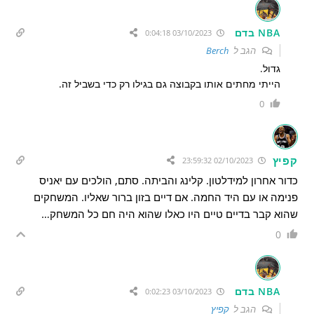
NBA בדם
03/10/2023 0:04:18
הגב ל
Berch
גדול.
הייתי מחתים אותו בקבוצה גם בגילו רק כדי בשביל זה.
0
קפיץ
02/10/2023 23:59:32
כדור אחרון למידלטון. קלינג והביתה. סתם, הולכים עם יאניס
פנימה או עם היד החמה. אם דיים בזון ברור שאליו. המשחקים
שהוא קבר בדיים טיים היו כאלו שהוא היה חם כל המשחק…
0
NBA בדם
03/10/2023 0:02:23
הגב ל
קפיץ