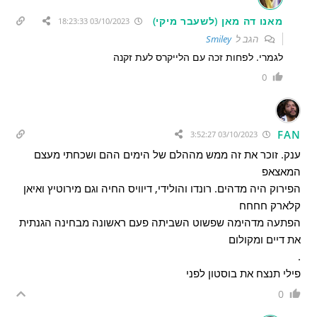
מאנו דה מאן (לשעבר מיקי)
03/10/2023 18:23:33
הגב ל
Smiley
לגמרי. לפחות זכה עם הלייקרס לעת זקנה
0
FAN
03/10/2023 3:52:27
ענק. זוכר את זה ממש מההלם של הימים ההם ושכחתי מעצם
המאצאפ
הפירוק היה מדהים. רונדו והולידי, דיוויס החיה וגם מירוטיץ ואיאן
קלארק חחחח
הפתעה מדהימה שפשוט השביתה פעם ראשונה מבחינה הגנתית
את דיים ומקולום
.
פילי תנצח את בוסטון לפני
0