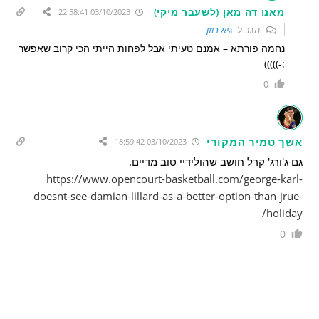
מאנו דה מאן (לשעבר מיקי)
03/10/2023 22:58:41
הגב ל
גיא רוזן
נחמה פורתא – אמנם טעיתי אבל לפחות הייתי הכי קרוב שאפשר
:-)))))
0
אשך טמיר המקורי
03/10/2023 18:59:42
גם ג'ורג' קרל חושב שהולידיי טוב מדיים.
https://www.opencourt-basketball.com/george-karl-
doesnt-see-damian-lillard-as-a-better-option-than-jrue-
holiday/
0