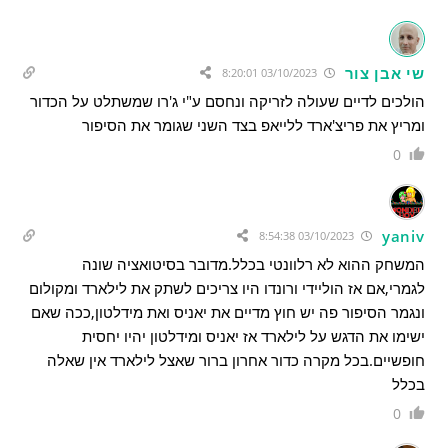
שי אבן צור
03/10/2023 8:20:01
הולכים לדיים שעולה לזריקה ונחסם ע"י ג'רו שמשתלט על הכדור
ומריץ את פריצ'ארד ללייאפ בצד השני שגומר את הסיפור
0
yaniv
03/10/2023 8:54:38
המשחק ההוא לא רלוונטי בכלל.מדובר בסיטואציה שונה
לגמרי,אם אז הוליידי ורונדו היו צריכים לשתק את לילארד ומקולום
ונגמר הסיפור פה יש חוץ מדיים את יאניס ואת מידלטון,ככה שאם
ישימו את הדגש על לילארד אז יאניס ומידלטון יהיו יחסית
חופשיים.בכל מקרה כדור אחרון ברור שאצל לילארד אין שאלה
בכלל
0