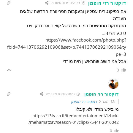
דוקטור רזי הופמן
03/10/2023 8:10:49
אם בפיקנטריה עסקינן ובעקבות הפריזורה החדשה של גים
העב"מ
התסרוקת מתפשטת כמו בשדה של קוצים וגם דרק וויט
נדבק.נשרף…
https://www.facebook.com/photo.php?
fbid=7441370629210906&set=p.7441370629210906&ty
pe=3
אבל אני חושב שהראשון היה מורדי
0
דוקטור רזי הופמן
03/10/2023 8:11:09
הגב ל
דוקטור רזי הופמן
מי ביקש מורדי ולא קיבל?
https://13tv.co.il/item/entertainment/tzhok-
mehamatzav/season-01/clips/k544s-2016042/
0