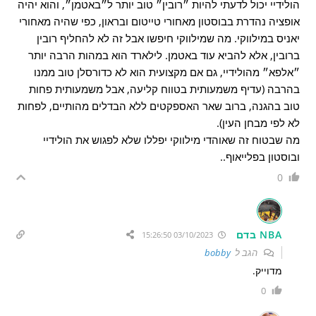
הולידיי יכול לדעתי להיות ״רובין״ טוב יותר ל״באטמן״, והוא יהיה
אופציה נהדרת בבוסטון מאחורי טייטום ובראון, כפי שהיה מאחורי
יאניס במילווקי. מה שמילווקי חיפשו אבל זה לא להחליף רובין
ברובין, אלא להביא עוד באטמן. לילארד הוא במהות הרבה יותר
״אלפא״ מהולידיי, גם אם מקצועית הוא לא כדורסלן טוב ממנו
בהרבה (עדיף משמעותית בטווח קליעה, אבל משמעותית פחות
טוב בהגנה, ברוב שאר האספקטים ללא הבדלים מהותיים, לפחות
לא לפי מבחן העין).
מה שבטוח זה שאוהדי מילווקי יפללו שלא לפגוש את הולידיי
ובוסטון בפלייאוף..
0
NBA בדם
03/10/2023 15:26:50
הגב ל
bobby
מדוייק.
0