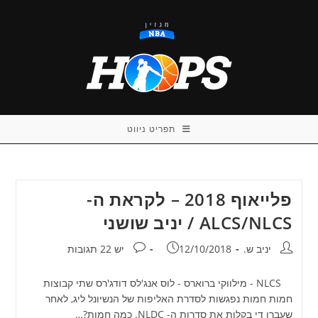
Ski
t
conten
תפריט ניווט
פלייאוף 2018 – לקראת ה-
ALCS/NLCS / יניב שושני
מחבר:
פורסם:
תגובות:
יניב ש.
12/10/2018
יש 22 תגובות
NLCS - מילווקי ברוארס - לוס אנג'לס דודג'רס שתי קבוצות
חמות חמות נפגשות לסדרת האליפות של הנשיונל ליג, לאחר
שעברו די בקלות את סדרות ה- NLDC. כמה חמות?…