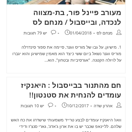
מעורב פיינל פור, בת-מצווה
לנכדה, ובייסבול / מנחם לס
מחבר:
פורסם:
תגובות:
מנחם לס
01/04/2018
יש 79 תגובות
1. מישיגן, על גבו של מוריס ווגנר, סיימה את ספור סינדרלה
מוריס ווגנר נשאל ביום ששי כיצד הוא מאמין שמישיגן והוא יגברו
על לויולה הקטנה. "אגרסיביות ובטחון", הוא…
חם מהתנור בבייסבול : היאנקיז
עומדים להנחית את סטנטון!!
מחבר:
פורסם:
תגובות:
אהרון שדה
10/12/2017
יש 10 תגובות
וואו! היאנקיז עומדים לבצע טרייד משמעותי שישדרג את כח האש
שלהם. לליינאפ שכבר יש בו את ארון ג'אדג', גארי סנצ'ז ודידי