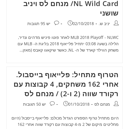
NL Wild Card/ מנחם לס ויניב
שושני
מחבר:
פורסם:
תגובות:
יניב ש.
02/10/2018
יש 95 תגובות
MLB 2018 Playoff - NLWC לאחר פוטו פיניש מדהים ונדיר,
הלילה בשעה 03:08 יתחיל פלייאוף 2018 בליגת ה- MLB עם
משחק הווילד קארד של ה- NL, כאשר שיקאגו קאבס (מאזן…
הטרוף מתחיל: פלייאוף בייסבול.
אחרי 162 משחקים, 4 קבוצות עם
רקורד שווה (2 ו-2) / מנחם לס
מחבר:
פורסם:
תגובות:
מנחם לס
01/10/2018
יש 50 תגובות
היום מתחיל טרוף הספורט הגדול מכולם: פלייאוף בייסבול (היום
מחליטים מיקום של 2 מ-4 קבוצות עם רקורד שווה אחרי 162