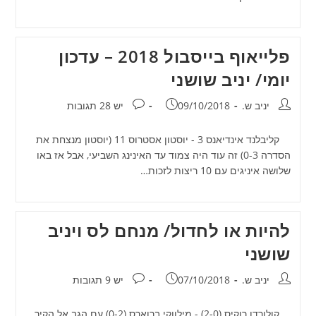
פלייאוף בייסבול 2018 – עדכון
יומי/ יניב שושני
מחבר:
פורסם:
תגובות:
יניב ש.
09/10/2018
יש 28 תגובות
קליבלנד אינדיאנס 3 - יוסטון אסטרוס 11 (יוסטון מנצחת את
הסדרה 0-3) זה עוד היה צמוד עד האינינג השביעי, אבל אז באו
שלושה איניגים עם 10 ריצות לזכות…
להיות או לחדול/ מנחם לס ויניב
שושני
מחבר:
פורסם:
תגובות:
יניב ש.
07/10/2018
יש 9 תגובות
קולורדו רוקיס (2-0) - מילווקי ברוארס (0-2) עם הגב אל הקיר,