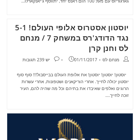
גארגוריוס עם מעל 100 הום ראנס יחד, יתווסף ג'יאנקארלו…
יוסטון אסטרוס אלופי העולם! 5-1
נגד הדודג'רס במשחק 7 / מנחם
לס וחנן קרן
מחבר:
פורסם:
תגובות:
מנחם לס
01/11/2017
יש 239 תגובות
יוסטון! יוסטון! יוסטון! את אלופת העולם בבייסבול!!! סוף סוף
יוסטון יכולה לחייך. אחרי הוריקאנים ושטפונות, אחרי עשרות
הרוגים ואלפים שאיבדו את בתיהם וכל מה שהיה להם, העיר
זוכה לחייך.…