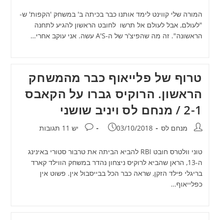
המורה שלי קווינט לימד אותנו כבר בכיתה ב' במשחק 'הקפות' ש-
"לעולם, אבל לעולם אל תרשו לחובט הראשון להגיע לתחנה
הראשונה". זה מה שהפיצ'ר של ה-A'S עשה. אני עוקב אחרי…
טרוף של פלייאוף כבר מהמשחק
הראשון. הרוקיס גברו על הקאבס
2-1 / מנחם לס ויניב שושני
מחבר:
פורסם:
תגובות:
מנחם לס
03/10/2018
יש 11 תגובות
טוני וולטרס חובט RBI להביא הביתה את טרבור סטורי באינינג
ה-13, הראן שהביא לרוקיס ניצחון נהדר במשחק הווילד קארד
בריגלי פילד הזקן, שראה כבר הכל בבייסבול אין. פשוט אין
כפלייאוף…