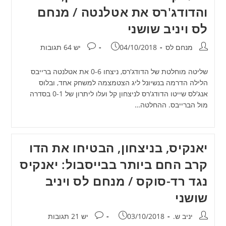
והדודג'רס את אטלנטה / מנחם
לס ויניב שושני
מחבר:
פורסם:
תגובות:
מנחם לס
04/10/2018
יש 64 תגובות
שליטה מוחלטת של הדודג'רס, ניצחו 0-6 את אטלנטה ברייבס
הלילה הדרמה בנשיונל ליג הצטמצמה למשחק אחד, ובלוס
אנג'לס שייטו הדודג'רס לניצחון קל ועלו ליתרון של 0-1 בסדרה
מול הברייבס. ההחלטה…
יאנקיס, בניצחון, הבטיחו את הדו
קרב החם ביותר בבייסבול: יאנקיס
נגד רד-סוקס / מנחם לס ויניב
שושני
מחבר:
פורסם:
תגובות:
יניב ש.
03/10/2018
יש 21 תגובות