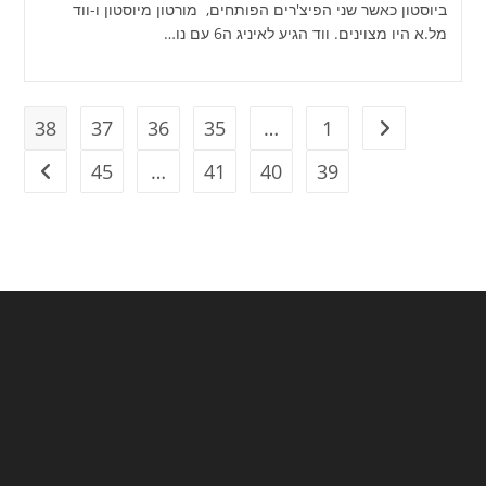
ביוסטון כאשר שני הפיצ'רים הפותחים, מורטון מיוסטון ו-ווד
מל.א היו מצוינים. ווד הגיע לאיניג ה6 עם נו…
38
37
36
35
…
1
מעבר לעמוד הקודם
45
…
41
40
39
מעבר ל