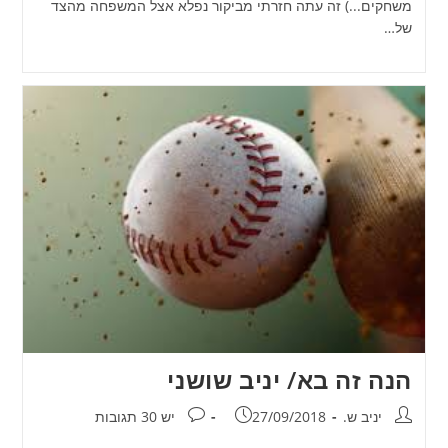
משחקים...) זה עתה חזרתי מביקור נפלא אצל המשפחה מהצד
של…
הנה זה בא/ יניב שושני
מחבר:
פורסם:
תגובות:
יניב ש.
27/09/2018
יש 30 תגובות