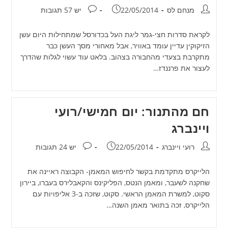
מחבר:
פורסם:
תגובות:
מנחם לס
22/05/2014
יש 57 תגובות
לקראת סדרות חצי-גמר ליגת העל בכדורסל שמתחילות היום עשן
הזיקוקין עדיין עומד באוויר, אבל מאחורי מסך העשן כבר
מתקרבת בצעדי מהחבורה בצהוב. בלאט עוד עשוי לגלות שהדרך
לעצור את פרננדז…
חם מהתנור: יום חמישי/רועי
ויינברג
מחבר:
פורסם:
תגובות:
רועי ויינברג
22/05/2014
יש 24 תגובות
הלייקרס מתקדמת בקשר לחיפוש המאמן- הקבוצה ראיינה את
שחקנה לשעבר, ומאמן הנטס, הפליקינס והקאבלירס בעברו, ביירון
סקוט, למשרת המאמן הראשי. סקוט, שזכה ב-3 אליפויות עם
הלייקרס, זכה בתואר מאמן השנה…