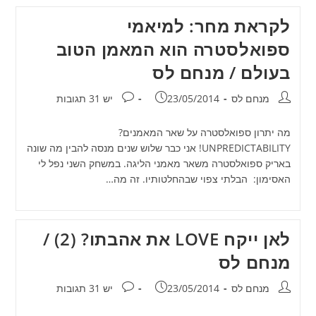
לקראת מחר: למיאמי
ספואלסטרה הוא המאמן הטוב
בעולם / מנחם לס
מחבר:
פורסם:
תגובות:
מנחם לס
23/05/2014
יש 31 תגובות
מה יתרון ספואלסטרה על שאר המאמנים?
UNPREDICTABILITY! אני כבר שלוש שנים מנסה להבין מה שונה
באריק ספואלסטרה משאר מאמני הליגה. במשחק השני נפל לי
האסימון: הבלתי צפוי שבהחלטותיו. זה מה…
לאן ייקח LOVE את אהבתו? (2) /
מנחם לס
מחבר:
פורסם:
תגובות:
מנחם לס
23/05/2014
יש 31 תגובות