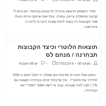
אחרי המשחק הראשון איבדתי כל בטחון במיאמי. הם נראו לי
קבוצה מחוסלת, עייפה, גמורה. אינדיאנה שיחקה איתה כאילו
שתי הקבוצות היו בשתי ליגות שונות, ליגה א' וליגה ב'.
אינדיאנה…
תוצאות הלוטרי וכיצד הקבוצות
תבחרנה / מנחם לס
מחבר:
פורסם:
תגובות:
מנחם לס
21/05/2014
יש 88 תגובות
כמובן שכל העיניים מורמות עם שאלה: הייתכן? האם ה-NBA
'סידרה' את הלוטרי? איך קליבלנד זכתה בבחירה ראשונה עם
1.7% סכוי לזה? שטויות. עבור מי דשה-NBA "תסדר" את
הבחירה?…