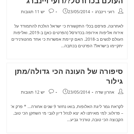
העולם בכדורסל?/רועי ויינברג
מחבר:
פורסם:
תגובות:
רועי ויינברג
23/05/2014
יש 11 תגובות
לאחרונה, פורסם בכלי התקשורת כי ישראל הולכת להתמודד על
אירוח אליפות אירופה בכדורסל (הפרטים כאן) ב-2019, ואליפות
העולם לנשים ב-2018. האם קיימת אפשרות כי אחד מהטורנירים
יתקיימו בישראל? הפרטים בכתבה…
סיפורה של העונה הכי גדולה/מתן
גילור
מחבר:
פורסם:
תגובות:
אהרון שדה
23/05/2014
יש 12 תגובות
לקראת גמר ליגת האלופות, בואו נחזור 9 שנים אחורה... * פרק א'
– פרולוג: למי מאיתנו לא יצא לנהל דיון לגבי מי השחקן הכי טוב,
הקבוצה הכי טובה, טורניר גביע…