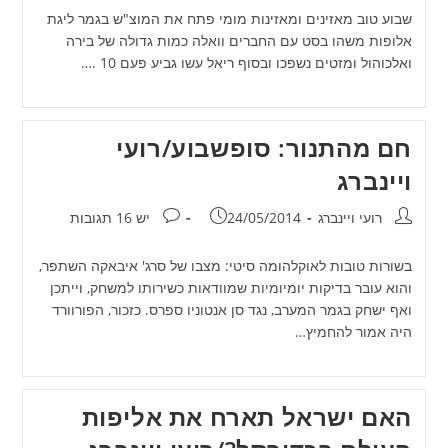
שבוע טוב מאזינים ומאזינות מומי פתח את המוצ"ש בגמר ליגת
אלופות משהו בסט עם החברים וואלה כמות גדולה של בירה
ואלכוהול ומזטים נשפכו ובסוף ריאל עשו גביע פעם 10 .…
חם מהתנור: סופשבוע/רועי
ויינברג
מחבר:
פורסם:
תגובות:
רועי ויינברג
24/05/2014
יש 16 תגובות
בשורות טובות לאוקלהומה סיטי: מצבו של סרג' איבאקה השתפר,
והוא עובר בדיקות יומיומיות שמוודאות כשירותו למשחק, וייתכן
ואף ישחק בגמר המערב, נגד סן אנטוניו ספרס. כזכור, הפורוורד
היה אמור להחמיץ…
האם ישראל תארח את אליפות