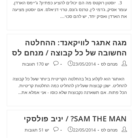
3. יוסטון רוקטס מה הם יכולים להציע כפתיון? ג'יימס הארדן,
עומר אסיק, ג'רמי לין, טרנס ג'ונס, טרוי דניאלס. אם יוסטון מציעה
את הארדן ואסיק יחד, יש להם סכוי.…
מגה אתגר לוויקאנד: ההחלטה
החשובה של כל קבוצה / מנחם לס
מחבר:
פורסם:
תגובות:
מנחם לס
23/05/2014
יש 170 תגובות
האתגר הוא לקלוע בול בהחלטה הקריטית ביותר שעל כל קבוצה
להחליט. ישנן קבוצות שעליהן להחליט כמה החלטות קריטיות.
הכל פתוח. אם תשארנה נקבוצות שלא כוסו - אני אמלא את…
SAM THE MAN? / יניב פולסקי
מחבר:
פורסם:
תגובות:
מנחם לס
22/05/2014
יש 51 תגובות