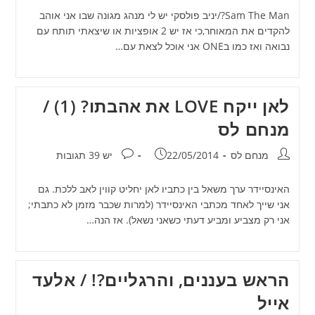
Sam The Man?/יניב פולסקי יש לי מנהג מגונה שבו אני אוהב
להקדים את המאוחר,כי אז יש 2 אופציות או שיצאתי תותח עם
נבואה ואז כמו בONE אני אוכל לצאת עם…
לאן ייקח LOVE את אהבתו? (1) /
מנחם לס
מחבר:
פורסם:
תגובות:
מנחם לס
22/05/2014
יש 39 תגובות
האינסיידר ערך משאל בין כתביו לאן יחליט קווין לאב ללכת. גם
אני שייך לאחד מכתבי האינסיידר (למרות שכבר מזמן לא כתבתי;
אני רק מצביע ומביע דעתי כשאני נשאל). אז הנה…
הראש בעננים, והרגליים?! / אלעד
אייל