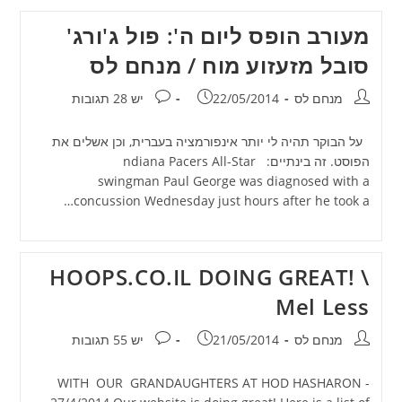
מעורב הופס ליום ה': פול ג'ורג'
סובל מזעזוע מוח / מנחם לס
מחבר:
פורסם:
תגובות:
מנחם לס
22/05/2014
יש 28 תגובות
על הבוקר תהיה לי יותר אינפורמציה בעברית, וכן אשלים את
הפוסט. זה בינתיים: ndiana Pacers All-Star
swingman Paul George was diagnosed with a
concussion Wednesday just hours after he took a…
HOOPS.CO.IL DOING GREAT! \
Mel Less
מחבר:
פורסם:
תגובות:
מנחם לס
21/05/2014
יש 55 תגובות
WITH OUR GRANDAUGHTERS AT HOD HASHARON -