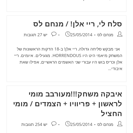
סלח לי, ריי אלן! / מנחם לס
מחבר:
פורסם:
תגובות:
מנחם לס
25/05/2014
יש 27 תגובות
אני מבקש סליחה גדולה, ריי אלן! ב-18 הדקות הראשונות של
המשחק מיאמי היט היו HORRENDOUS. מגעילים. איומים. ריי
אלן וכריס בוש היו עבורי שני האשמים הראשיים, אפילו שאת
איבודי…
איבקה משחק!!!מעורבב מומי
לראשון + פריוויו + הצמדים / מומי
החציל
מחבר:
פורסם:
תגובות:
מנחם לס
25/05/2014
יש 254 תגובות