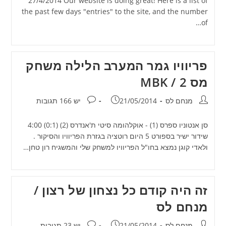
27/4/2014 Our website is doing great! Here is a list of
the past few days "entries" to the site, and the number
of…
פריוויו גמר המערב הלילה משחק
מס 2 / MBK
מחבר:
פורסם:
תגובות:
מנחם לס
21/05/2014
יש 166 תגובות
סן אנטוניו ספרס (1) - אוקלהומה סיטי ת'אנדרס (2) (0:1) 4:00
שידור ישיר בספורט 5 היום רוטציה בגזרת הפריוויו והסיקור .
ולאדי קוגן נמצא בחו"ל הפריוויו למשחק שלי והמשגיח רון טחן…
זה היה קודם כל נצחון של רצון /
מנחם לס
מחבר:
פורסם:
תגובות:
מנחם לס
21/05/2014
יש 23 תגובות