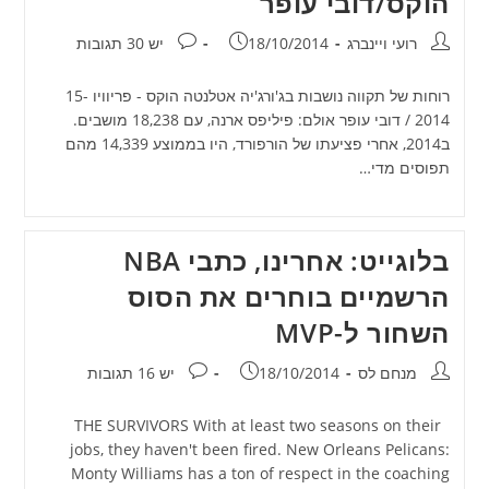
הוקס/דובי עופר
מחבר:
פורסם:
תגובות:
רועי ויינברג
18/10/2014
יש 30 תגובות
רוחות של תקווה נושבות בג'ורג'יה אטלנטה הוקס - פריוויו 15-
2014 / דובי עופר אולם: פיליפס ארנה, עם 18,238 מושבים.
ב2014, אחרי פציעתו של הורפורד, היו בממוצע 14,339 מהם
תפוסים מדי…
בלוגייט: אחרינו, כתבי NBA
הרשמיים בוחרים את הסוס
השחור ל-MVP
מחבר:
פורסם:
תגובות:
מנחם לס
18/10/2014
יש 16 תגובות
THE SURVIVORS With at least two seasons on their
jobs, they haven't been fired. New Orleans Pelicans:
Monty Williams has a ton of respect in the coaching