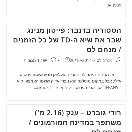
סכנין או…
הסטוריה בדנבר: פייטון מנינג
שבר את שיא ה-TD של כל הזמנים
/ מנחם לס
מחבר:
פורסם:
תגובות:
מנחם לס
20/10/2014
יש 12 תגובות
אז מה? מתפתח לנו חאכים אולג'ואן חדש ששמו פסטוס
אזלי, אבל במקום מוסלמי הוא נוצרי אדוק ששמו האמצעי הוא
"IFEANYI" שבניגרית פרושו - קחו אוויר - "מאומה…
רודי גוברט – ענק (2.16 מ')
משתפר במדינת המורמונים /
מנחם לס