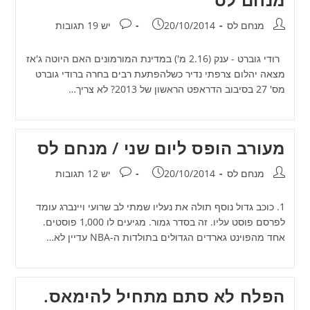
מחבר:
פורסם:
תגובות:
מנחם לס
20/10/2014
יש 19 תגובות
רודי גוברט - ענק (2.16 מ') במדינת המורמונים האם היוטה ג'אז
מצאה יהלום צרפתי נדיר כשלהפתעת רבים בחרה ברודי גוברט
מס' 27 בסיבוב הדראפט הראשון של 2013? לא צריך…
מעורב הופס ליום שני / מנחם לס
מחבר:
פורסם:
תגובות:
מנחם לס
20/10/2014
יש 12 תגובות
1. כוכב גדול נוסף תולה את נעליו שמתי לב שרועי ויינברג עומד
לפרסם פוסט עליו. זה בסדר גמור. מגיעים לו 1,000 פוסטים.
אחד מהפוינט גארדים הגדולים בתולדות ה-NBA עדיין לא…
הפלח לא סתם מתחיל להימאס.