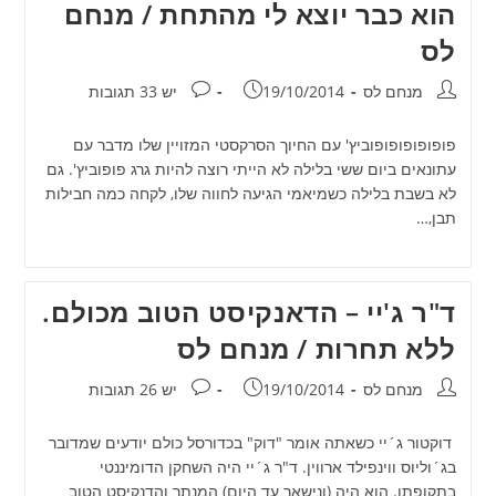
הוא כבר יוצא לי מהתחת / מנחם
לס
מחבר:
פורסם:
תגובות:
מנחם לס
19/10/2014
יש 33 תגובות
פופופופופופוביץ' עם החיוך הסרקסטי המזויין שלו מדבר עם
עתונאים ביום ששי בלילה לא הייתי רוצה להיות גרג פופוביץ'. גם
לא בשבת בלילה כשמיאמי הגיעה לחווה שלו, לקחה כמה חבילות
תבן,…
ד"ר ג'יי – הדאנקיסט הטוב מכולם.
ללא תחרות / מנחם לס
מחבר:
פורסם:
תגובות:
מנחם לס
19/10/2014
יש 26 תגובות
דוקטור ג´יי כשאתה אומר "דוק" בכדורסל כולם יודעים שמדובר
בג´וליוס ווינפילד ארווין. ד"ר ג´יי היה השחקן הדומיננטי
בתקופתו. הוא היה (ונישאר עד היום) המנתר והדנקיסט הטוב