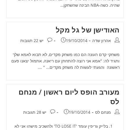
שהיה. כשה-NBA הבינה שהשחקן…
האודישן של גל מקל
מחבר:
פורסם:
תגובות:
אהרון שדה
19/10/2014
יש 22 תגובות
משחקי קדם העונה הם כמו משחק מקדים, לא תבוא לאמא שלך
ותגיד לה: "אמא אני רוצה להתחתן עם ריאנה, אתמול יצאנו פעם
ראשונה והגעתי לעשות לה משחק מקדים... " .…
מעורב הופס ליום ראשון / מנחם
לס
מחבר:
פורסם:
תגובות:
מנחם לס
19/10/2014
יש 28 תגובות
1. בלייק גריפין עומד 'TO LOSE IT' ולהשכיב מישהו אני לא