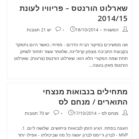
שארלוט הורנטס – פריוויו לעונת
2014/15
מחבר:
פורסם:
תגובות:
המשגיח
18/10/2014
יש 21 תגובות
אנו ממשיכים בסיקור הבית הדרום - מזרחי, כאשר היום נתמקד
בקבוצת החביבה מצפון קרוליינה, שלאחר עשור תחזור לשחק
תחת שמה המקורי הלא הוא: שארלוט הורנטס (צרעות). שארלוט
הורנטס מאזן בעונה…
מתחילים בנבואות מנצחי
התוארים / מנחם לס
מחבר:
פורסם:
תגובות:
מנחם לס
17/10/2014
יש 70 תגובות
העונה בפתח. הגיע הזמן לנבואות וניחושים. שלושה ליום. 1.
MVP - לברון ג'יימס לברון יעשה כל מה שביכולתו - אפילו יותר