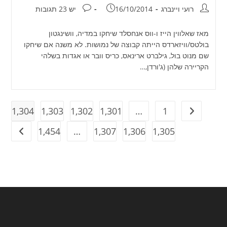
מחבר:
פורסם:
תגובות:
רועי ויינברג
16/10/2014
יש 23 תגובות
מאז שאלווין הייז ו-ווס אנחסלד שיחקו במדיה, וושינגטון
בולטס/וויזארדס הייתה קבוצה של נמושות. לא משנה אם שיחקו
שם מנוט בול, גילברט ארינאס, כריס וובר או אגדות בשלהי
הקריירה שלהן (ג'ורדן,…
1,304
1,303
1,302
1,301
…
1
מעבר לעמוד הקודם
1,454
…
1,307
1,306
1,305
מעבר ל