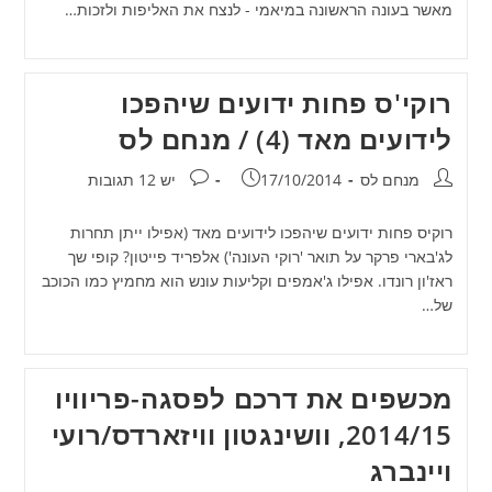
מאשר בעונה הראשונה במיאמי - לנצח את האליפות ולזכות…
רוקי'ס פחות ידועים שיהפכו
לידועים מאד (4) / מנחם לס
מחבר:
פורסם:
תגובות:
מנחם לס
17/10/2014
יש 12 תגובות
רוקיס פחות ידועים שיהפכו לידועים מאד (אפילו ייתן תחרות
לג'בארי פרקר על תואר 'רוקי העונה') אלפריד פייטון? קופי שך
ראז'ון רונדו. אפילו ג'אמפים וקליעות עונש הוא מחמיץ כמו הכוכב
של…
מכשפים את דרכם לפסגה-פריוויו
2014/15, וושינגטון וויזארדס/רועי
ויינברג