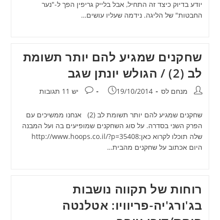
יודע בדיוק כיצד זה התחיל, אבל בלייק גריפין הפך ל-"נער
החבטות" של הליגה. נידמה שעליו עושים…
שחקנים שמגיע להם יותר תשומת
לב (2) / הגולש יונתן שגב
מחבר:
פורסם:
תגובות:
מנחם לס
19/10/2014
יש 11 תגובות
שחקנים שמגיע להם יותר תשומת לב (2) אנחנו ממשיכים עם
הפרק השני בסדרה. על סוג השחקנים שמופיעים בה ועל המבנה
שלה תוכלו לקרוא כאן:http://www.hoops.co.il/?p=35408
היום אכתוב על שחקנים מהבית…
רוחות של תקווה נושבות
בג'ורג'יה-פריוויו: אטלנטה