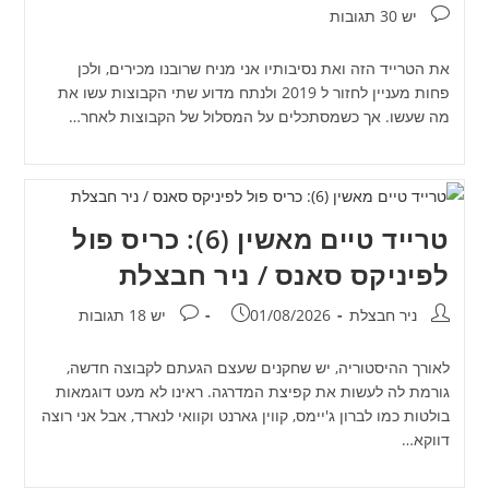
תגובות:
יש 30 תגובות
את הטרייד הזה ואת נסיבותיו אני מניח שרובנו מכירים, ולכן
פחות מעניין לחזור ל 2019 ולנתח מדוע שתי הקבוצות עשו את
מה שעשו. אך כשמסתכלים על המסלול של הקבוצות לאחר…
טרייד טיים מאשין (6): כריס פול
לפיניקס סאנס / ניר חבצלת
מחבר:
פורסם:
תגובות:
ניר חבצלת
01/08/2026
יש 18 תגובות
לאורך ההיסטוריה, יש שחקנים שעצם הגעתם לקבוצה חדשה,
גורמת לה לעשות את קפיצת המדרגה. ראינו לא מעט דוגמאות
בולטות כמו לברון ג'יימס, קווין גארנט וקוואי לנארד, אבל אני רוצה
דווקא…