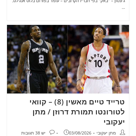
ג'ונסון – "באק" בפי חבריו הקרובים – עומד בפורום בלוס אנג'לס,
…
טרייד טיים מאשין (8) – קוואי
לטורונטו תמורת דרוזן / מתן
יעקובי
מחבר:
פורסם:
תגובות:
מתן יעקובי
03/08/2026
יש 38 תגובות