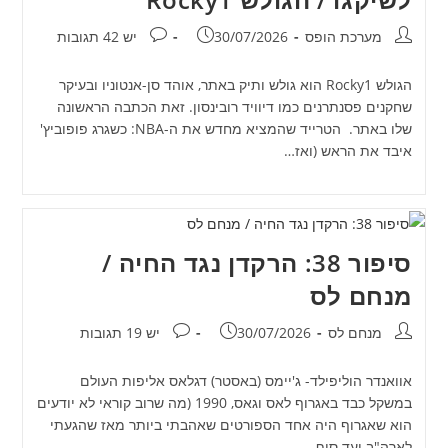
מחבר:
פורסם:
תגובות:
מערכת הופס
30/07/2026
יש 42 תגובות
הגולש Rocky1 הוא גולש ותיק באתר, אוהד סן-אנטוניו ובעיקר
שחקנים פסנתרנים כמו דיוויד רובינסון. זאת הכתבה הראשונה
שלו באתר. הטרייד שהמציא מחדש את ה-NBA: כשגרג פופוביץ'
איבד את הראש (ואז…
סיפור 38: הרקדן נגד החיה /
מנחם לס
מחבר:
פורסם:
תגובות:
מנחם לס
30/07/2026
יש 19 תגובות
אוואנדר הוליפילד- ג'יימס (באסטר) דגלאס אליפות העולם
במשקל כבד באגרוף לאס וגאס, 1990 (מה שרוב קוראי לא יודעים
הוא שאגרוף היה אחד הספורטים שאהבתי ביותר מאז שהגעתי
לארה"ב ועד סוף…