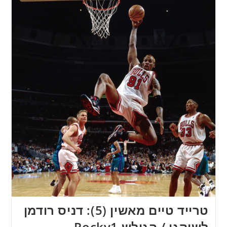
טרייד טיים מאשין (5): דניס רודמן
לשיקגו / הגולש Rocky1