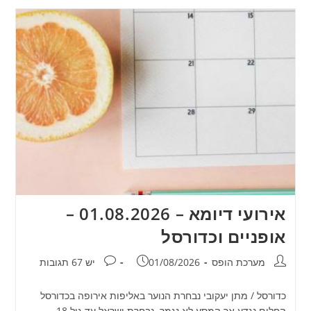
אירועי דיומא – 01.08.2026 –
אופניים וכדורסל
מחבר:
פורסם:
תגובות:
מערכת הופס
01/08/2026
יש 67 תגובות
כדורסל / מתן יעקובי נבחרת הנוער באליפות אירופה בכדורסל
החלום נגדע אך המסע לא נגמר. נבחרת ישראל עד גיל 18