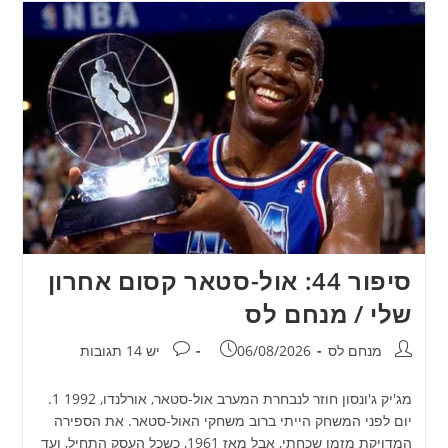
סיפור 44: אול-סטאר קסום אחרון
שלי / מנחם לס
מחבר:
פורסם:
תגובות:
מנחם לס
06/08/2026
יש 14 תגובות
מג'יק ג'ונסון חוזר לנבחרת המערב אול-סטאר, אורלנדו, 1992 1.
יום לפני המשחק הייתי ברוב משחקי האול-סטאר. את הספירה
המדויקת מזמן שכחתי, אבל מאז 1961, כשכל העסק התחיל, ועד