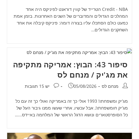
Credit - NBA הטרייד של קווין דוראנט לפיניקס היה אחד
המהלכים הגדולים והמדוברים של השנים האחרונות. בזמן אמת
כמעט כולם הסתכלו עליו בצורה דומה: פיניקס קיבלה את אחד
השחקנים הגדולים…
סיפור 43: הבוץ: אמריקה מתקיפה
את מג'יק / מנחם לס
מחבר:
פורסם:
תגובות:
מנחם לס
05/08/2026
יש 15 תגובות
מג'יק ומשפחתו! 1993 אולי כך זה באמריקה ואולי כך זה עם כל
מג'יק חומשפחתו!, אבל עכשיו, אחרי שעשו ממנו גיבור העל של
כל הסופרסטארים ונושא הדגל הראשי של המלחמה באיידס...…