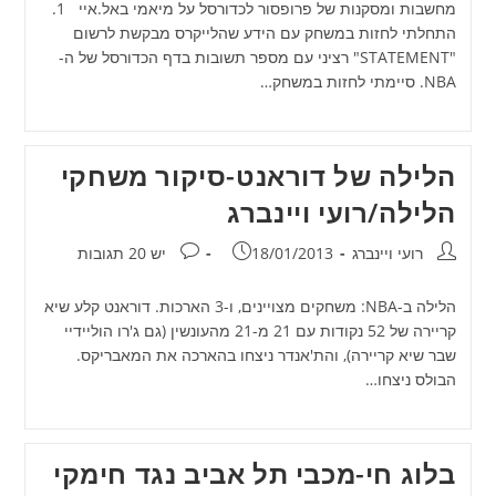
מחשבות ומסקנות של פרופסור לכדורסל על מיאמי באל.איי 1.
התחלתי לחזות במשחק עם הידע שהלייקרס מבקשת לרשום
"STATEMENT" רציני עם מספר תשובות בדף הכדורסל של ה-
NBA. סיימתי לחזות במשחק…
הלילה של דוראנט-סיקור משחקי
הלילה/רועי ויינברג
מחבר:
פורסם:
תגובות:
רועי ויינברג
18/01/2013
יש 20 תגובות
הלילה ב-NBA: משחקים מצויינים, ו-3 הארכות. דוראנט קלע שיא
קריירה של 52 נקודות עם 21 מ-21 מהעונשין (גם ג'רו הוליידיי
שבר שיא קריירה), והת'אנדר ניצחו בהארכה את המאבריקס.
הבולס ניצחו…
בלוג חי-מכבי תל אביב נגד חימקי