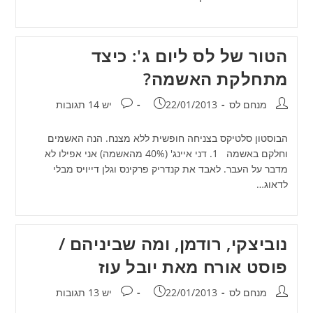
הטור של לס ליום ג': כיצד
מתחלקת האשמה?
מחבר:
פורסם:
תגובות:
מנחם לס
22/01/2013
יש 14 תגובות
הבוסטון סלטיקס בצניחה חופשית ללא מצנח. הנה האשמים
וחלקם באשמה 1. דני איינג' (40% מהאשמה) אני אפילו לא
מדבר על העבר. לאבד את קנדריק פרקינס וגלן דייויס מבלי
לדאוג…
נוביצקי, רודמן, ומה שביניהם /
פוסט אורח מאת יובל עוז
מחבר:
פורסם:
תגובות:
מנחם לס
22/01/2013
יש 13 תגובות