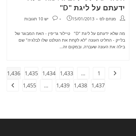
ידעתם על ליגת "D"
מחבר:
פורסם:
תגובות:
מנחם לס
15/01/2013
יש 10 תגובות
מה שלא ידעתם על ליגת "D" טיילור גריפין - האח המבוגר של
בלייק - החליט העונה "לא לקחת את הטלנט שלו לבלגיה" שם
בילה את העונה שעברה, ובמקום זה…
1,436
1,435
1,434
1,433
…
1
מעבר לעמוד הקודם
1,455
…
1,439
1,438
1,437
מעבר ל