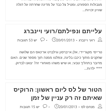
מגבולות הספורט, ומטיל צל כבד על מדינה שחרתה על דגלה
שוויון זכויות…
עלייתם ונפילתם/רועי ויינברג
מחבר:
פורסם:
תגובות:
רועי ויינברג
20/01/2013
יש 53 תגובות
טרייסי מקגריידי, אלן אייברסון וגילברט ארינאס הם שלושה
שחקנים מתוך כיכבו בליגה, ונפלטו ממנה תוך מספר שנים. האם
מדובר בתהליך טבעי, או שיש משהו מאחורי זה? יצאנו לבדוק.
*** ילדות…
הטור של לס ליום ראשון: הרוקיס
שאיתם זה רק עניין של זמן
מחבר:
פורסם:
תגובות:
מנחם לס
20/01/2013
יש 15 תגובות