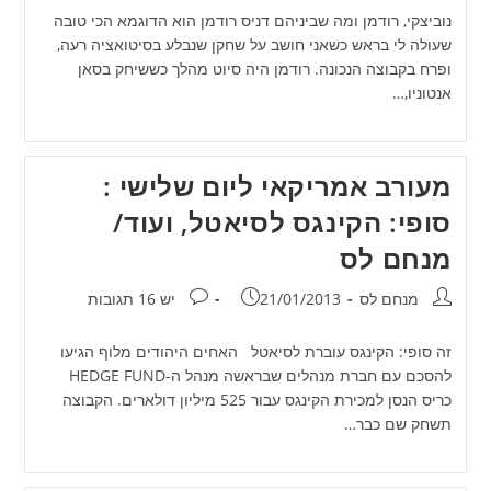
נוביצקי, רודמן ומה שביניהם דניס רודמן הוא הדוגמא הכי טובה
שעולה לי בראש כשאני חושב על שחקן שנבלע בסיטואציה רעה,
ופרח בקבוצה הנכונה. רודמן היה סיוט מהלך כששיחק בסאן
אנטוניו,…
מעורב אמריקאי ליום שלישי :
סופי: הקינגס לסיאטל, ועוד/
מנחם לס
מחבר:
פורסם:
תגובות:
מנחם לס
21/01/2013
יש 16 תגובות
זה סופי: הקינגס עוברת לסיאטל האחים היהודים מלוף הגיעו
להסכם עם חברת מנהלים שבראשה מנהל ה-HEDGE FUND
כריס הנסן למכירת הקינגס עבור 525 מיליון דולארים. הקבוצה
תשחק שם כבר…