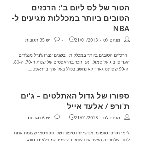
הטור של לס ליום ב': הרכזים
הטובים ביותר במכללות מגיעים ל-
NBA
מחבר:
פורסם:
תגובות:
מנחם לס
21/01/2013
יש 35 תגובות
הרכזים הטובים ביותר במכללות בשנים עברו ג'נרל מנג'רים
העדיפו ביג על סמול. אני זוכר בדראפטים של שנות ה-70, ה-80,
וה-90 שפוינט גארד לא נחשב בכלל בעל ערך בדראפט.…
ספורו של גדול האתלטים – ג'ים
ת'ורפ / אלעד אייל
מחבר:
פורסם:
תגובות:
מנחם לס
21/01/2013
יש 6 תגובות
ג'ימי תורפ: סופרמן אנושי זהו סיפורו של ספורטאי שצומח אחת
לדור, שלמרבה הצער אינו עוסק בהישגיו המופלאים, חורג