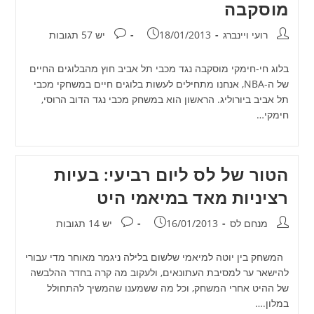
מוסקבה
מחבר:
פורסם:
תגובות:
רועי ויינברג
18/01/2013
יש 57 תגובות
בלוג חי-חימקי מוסקבה נגד מכבי תל אביב חוץ מהבלוגים החיים
של ה-NBA, אנחנו מתחילים לעשות בלוגים חיים במשחקי מכבי
תל אביב ביורוליג. הראשון הוא במשחק מכבי נגד הדוב הרוסי,
חימקי…
הטור של לס ליום רביעי: בעיות
רציניות מאד במיאמי היט
מחבר:
פורסם:
תגובות:
מנחם לס
16/01/2013
יש 14 תגובות
המשחק בין יוטה למיאמי שלשום בלילה ניגמר מאוחר מדי עבורי
להישאר ער למסיבת העתונאים, ולעקוב מה קרה בחדר ההלבשה
של ההיט אחרי המשחק, וכל מה ששמענו שהמשיך להתחולל
במלון.…