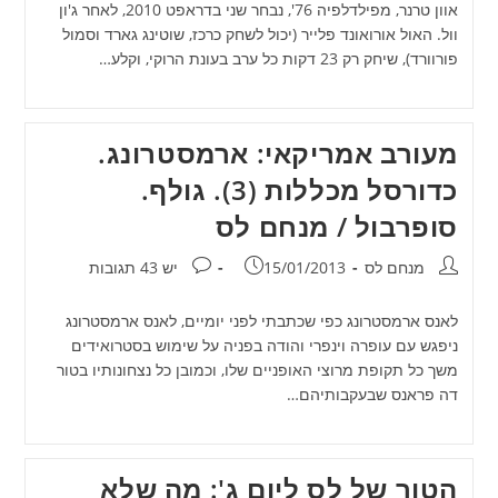
אוון טרנר, מפילדלפיה 76', נבחר שני בדראפט 2010, לאחר ג'ון
וול. האול אורואונד פלייר (יכול לשחק כרכז, שוטינג גארד וסמול
פורוורד), שיחק רק 23 דקות כל ערב בעונת הרוקי, וקלע…
מעורב אמריקאי: ארמסטרונג.
כדורסל מכללות (3). גולף.
סופרבול / מנחם לס
מחבר:
פורסם:
תגובות:
מנחם לס
15/01/2013
יש 43 תגובות
לאנס ארמסטרונג כפי שכתבתי לפני יומיים, לאנס ארמסטרונג
ניפגש עם עופרה וינפרי והודה בפניה על שימוש בסטרואידים
משך כל תקופת מרוצי האופניים שלו, וכמובן כל נצחונותיו בטור
דה פראנס שבעקבותיהם…
הטור של לס ליום ג': מה שלא