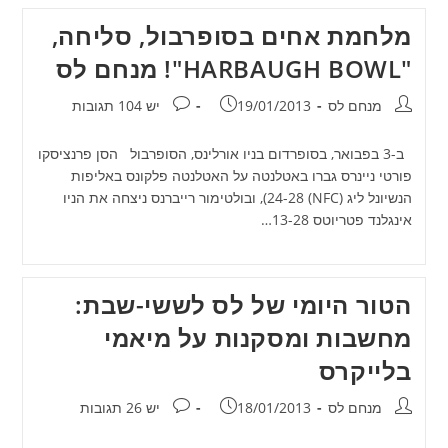
מלחמת אחים בסופרבול, סליחה,
"HARBAUGH BOWL"! מנחם לס
מחבר:
פורסם:
תגובות:
מנחם לס
19/01/2013
יש 104 תגובות
ב-3 בפבואר, בסופרדום בניו אורלינס, הסופרבול הסן פרנציסקו
פורטי ניינרס גברו באטלנטה על האטלנטה פלקונס באליפות
הנשיונל ליג (NFC) 24-28), ובולטימור רייברנס ניצחה את הניו
אינגלנד פטריוטס 13-28…
הטור היומי של לס לששי-שבת:
מחשבות ומסקנות על מיאמי
בלייקרס
מחבר:
פורסם:
תגובות:
מנחם לס
18/01/2013
יש 26 תגובות