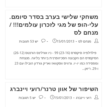
משחקי שלישי בערב בסדר סיומם.
עלי-הופ של מגי לזכרון עולמים!!! /
מנחם לס
מחבר:
פורסם:
תגובות:
מנחם לס
15/01/2013
יש 53 תגובות
פילדלפיה סיקסרס (23-16) 99 - ניו אורלינס הורנטס (26-12)
הסיקסרס הם הקבוצה הסכיזופרנית ביותר בליגה. מנצחת
ומפסידה כמו יו-יו. גרוויס ווסקוואז ואריק גורדון הובילו עם 23
ו-29. ריאן…
השיפור של אוון טרנר/רועי ויינברג
מחבר:
פורסם:
תגובות:
רועי ויינברג
15/01/2013
יש 5 תגובות