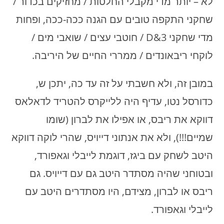
לא – יותר מדי מקבלי החלטות / מחזיקים בכדור /
שחקני התקפה טובים עם הגנה ככה-ככה, ופחות
מדי שחקני D&3 / חוטבי עצים / שואבי מים /
לוקחי ריבאונדים / ממררי החיים של היריבה.
במובן זה, ולא חשבתי על זה עד כה, יתכן ש,
כדורסל נטו, עדיף היה ללייקרס להטריד לדאלאס
דווקא את ריבס, או אפילו את לברון (שומו
שמיים!!!), ולא את אנתוני דייויס, שהרי לוקה דווקא
היטב לשחק עם ביגז, דוגמת לייבלי וגאפורד,
ובטוחני שהיה מסתדר היטב גם עם דייויס. גם
ריבס או לברון, מצידם, היו מסתדרים היטב עם
לייבלי וגאפורד.