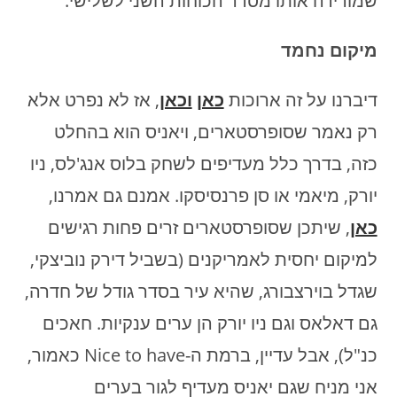
שמורידה אותו מסדר הכוחות השני לשלישי.
מיקום נחמד
דיברנו על זה ארוכות
כאן
וכאן
, אז לא נפרט אלא
רק נאמר שסופרסטארים, ויאניס הוא בהחלט
כזה, בדרך כלל מעדיפים לשחק בלוס אנג'לס, ניו
יורק, מיאמי או סן פרנסיסקו. אמנם גם אמרנו,
כאן
, שיתכן שסופרסטארים זרים פחות רגישים
למיקום יחסית לאמריקנים (בשביל דירק נוביצקי,
שגדל בוירצבורג, שהיא עיר בסדר גודל של חדרה,
גם דאלאס וגם ניו יורק הן ערים ענקיות. חאכים
כנ"ל), אבל עדיין, ברמת ה-Nice to have כאמור,
אני מניח שגם יאניס מעדיף לגור בערים