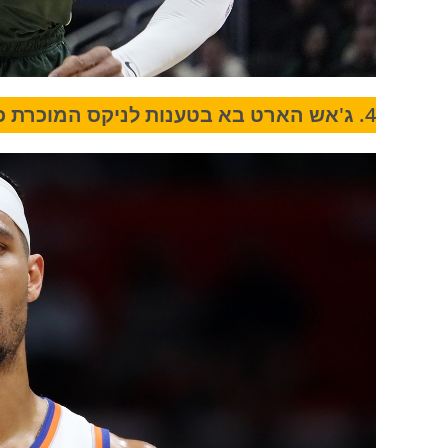
4. ג'אש הארט בא בטענות לניקס המוכרת כרטיסים למשחק במרומי היציע 3 ב-$8,000