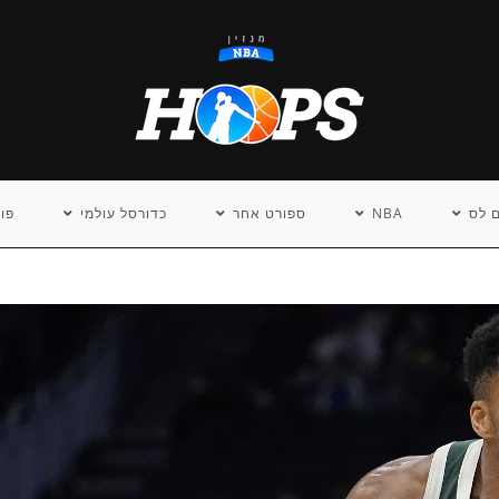
 לס
NBA
ספורט אחר
כדורסל עולמי
פו