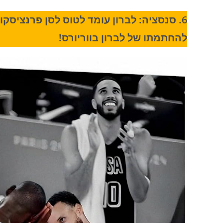
6. סנסציה: לברון עומד לטוס לסן פרנציס
להחתמתו של לברון בווריורס!