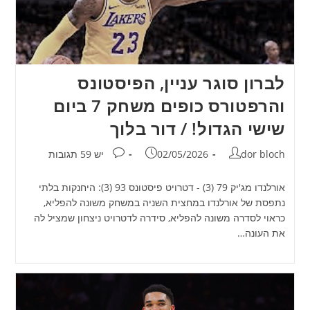
לברון סוגר עניין, הפיסטונס
והרפטורס כופים משחק 7 ביום
שישי הגדול! / דור בלוך
מחבר:
פורסם:
תגובות:
dor bloch
02/05/2026
יש 59 תגובות
אורלנדו מג'יק 79 (3) - דטרויט פיסטונס 93 (3): היחנקות בלתי
נתפסת של אורלנדו במחצית השניה במשחק משונה להפליא,
כראוי לסדרה משונה להפליא, סידרה לדטרויט ניצחון שמציל לה
את העונה…