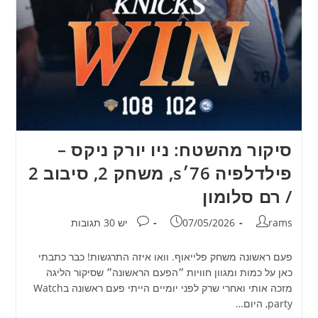
סיקור מהשטח: ניו יורק ניקס –
פילדלפיה 76׳s, משחק 2, סיבוב 2
/ רם סלומון
מחבר:
פורסם:
תגובות:
rams
07/05/2026
יש 30 תגובות
פעם ראשונה משחק פלייאוף. וואו איזה התרגשות! כבר כתבתי
כאן על כמות ומגוון חוויות ״הפעם הראשונה״ שסיקור הליגה
מזכה אותי ואחרי שרק לפני יומיים הייתי פעם ראשונה בWatch
party, היום…