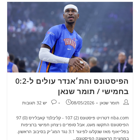
הפיסטונס והת׳אנדר עולים ל-0:2
בחמישי / תומר שנאן
מחבר:
פורסם:
תגובות:
תומר שנאן
08/05/2026
יש 32 תגובות
nba.com דטרויט פיסטונס (2) 107 - קליבלנד קאבלירס (0) 97
הפיסטונס התקשו מעט, אבל סופרים ניצחון חמישי ברציפות
בפלייאוף מאז שנקלעו לפיגור 3:1 נגד המג׳יק בסיבוב הראשון.
במחצית הראשונה הפיסטונס…