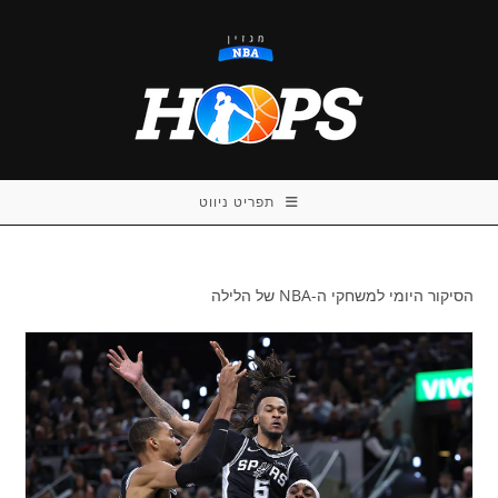
Ski
t
conten
תפריט ניווט
הסיקור היומי למשחקי ה-NBA של הלילה