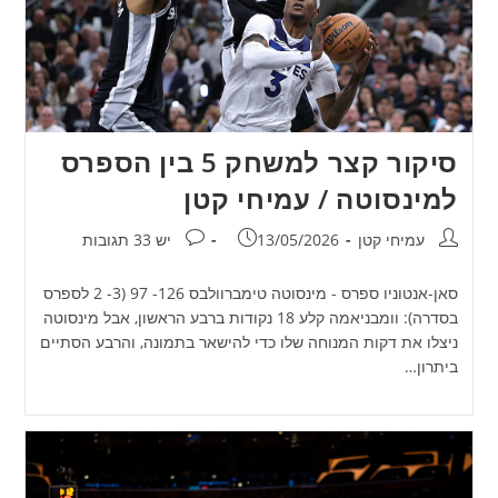
סיקור קצר למשחק 5 בין הספרס
למינסוטה / עמיחי קטן
מחבר:
פורסם:
תגובות:
עמיחי קטן
13/05/2026
יש 33 תגובות
סאן-אנטוניו ספרס - מינסוטה טימברוולבס 126- 97 (3- 2 לספרס
בסדרה): וומבניאמה קלע 18 נקודות ברבע הראשון, אבל מינסוטה
ניצלו את דקות המנוחה שלו כדי להישאר בתמונה, והרבע הסתיים
ביתרון…