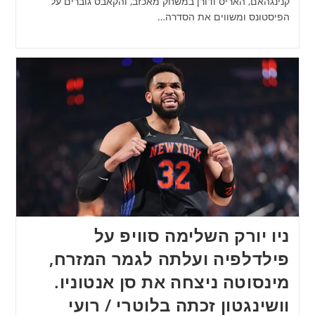
קנינגהאם, האריס ודורן במשחק מאכזב, והקאבס גוברים על
הפיסטונס ומשווים את הסדרה…
ניו יורק השלימה סוויפ על
פילדלפיה ועלתה לגמר המזרח,
מינסוטה ניצחה את סן אנטוניו.
וושינגטון זכתה בלוטרי / רועי