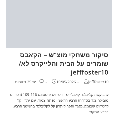
סיקור משחקי מוצ"ש – הקאבס
שומרים על הבית והלייקרס לא/
jefffoster10
מחבר:
פורסם:
תגובות:
jefffoster10
10/05/2026
יש 25 תגובות
ערב קשה קליבלנד קאבלירס - דטרויט פיסטונס 109-116 (דטרויט
מובילה 1:2 בסדרה) הרבע הראשון נפתח צמוד, עם יתרון קל
לדטרויט שצומק, נסגר והפך ליתרון קל לקליבלנד בהמשך הרבע,
ברבע התקפי…