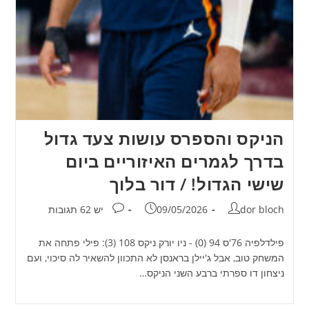
הניקס והספרס עושות צעד גדול
בדרך לגמרים האיזוריים ביום
שישי הגדול! / דור בלוך
מחבר:
פורסם:
תגובות:
dor bloch
09/05/2026
יש 62 תגובות
פילדלפיה 76'ס 94 (0) - ניו יורק ניקס 108 (3): פילי פתחה את
המשחק טוב, אבל ג'יילן בראנסן לא התכוון להשאיר לה סיכוי, ועם
ניצחון דו ספרתי ברבע השני הניקס…