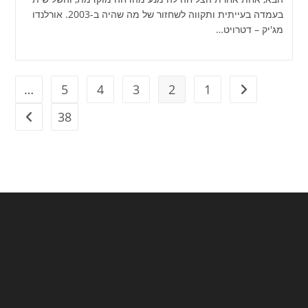
בעמדה בעייתית ותקווה לשחזור של מה שהיה ב-2003. אורלנדו
מג'יק – דטרויט…
…
5
4
3
2
1
מעבר לעמוד הקודם
38
מעבר ל