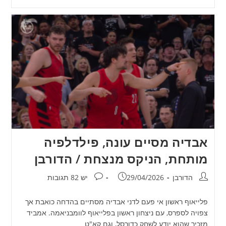
אבדיה מסיים עונה, פילדלפיה
מותחת, הניקס מנצחת / הדורבן
מחבר:
פורסם:
תגובות:
הדורבן
29/04/2026
יש 82 תגובות
פלייאוף ראשון אי פעם לדני אבדיה מסתיים בהדחה כואבת אך
צפויה לספרס, עם ניצחון ראשון בפלייאוף לוומבניאמה. אמביד
מזכיר שהוא יודע לשחק כדורסל, וגם קא"ט