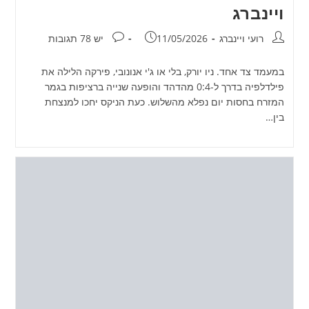
ויינברג
מחבר:
פורסם:
תגובות:
רועי ויינברג
11/05/2026
יש 78 תגובות
במעמד צד אחד. ניו יורק, בלי או ג'י אנונובי, פירקה הלילה את
פילדלפיה בדרך ל-0:4 מהדהד והופעה שנייה ברציפות בגמר
המזרח בחסות יום נפלא מהשלוש. כעת הניקס יחכו למנצחת
בין…