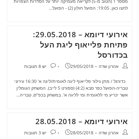
מספר 1 (הטוב מ-5) לקריאה מעמיקה יותר על הסדרות הצפויות
לחצו כאן. 19:05: הפועל חולון (2) - הפועל…
אירועי דיומא – 29.05.2018:
פתיחת פלייאוף ליגת העל
בכדורסל
מחבר:
פורסם:
תגובות:
אהרון שדה
29/05/2018
יש 8 תגובות
כדורגל / מתן גילור פלייאוף ליגה לאומית/ליגה א' 16:30 עירוני
טבריה-הפועל כפר סבא (4:2) (ספורט 5 לייב). המשחק הגומלין
אשר יכריע מי ללאומית ומי לליגה א'. במשחק בכפ"ס, טבריה…
אירועי דיומא – 28.05.2018
מחבר:
פורסם:
תגובות:
אהרון שדה
28/05/2018
יש 3 תגובות