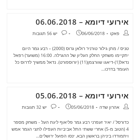
אירועי דיומא – 06.06.2018
מחבר:
פורסם:
תגובות:
פאקו
06/06/2018
יש 56 תגובות
טניס / מתן גילור טורניר רולאן גרוס (2000) – רבע גמר היום
יתקיימו משחקי החלק העליון של ההגרלה. 16:00 (משוער) רפאל
נדאל(1)-דיאגו שוורצמן(11) (יורוספורט). נדאל ממשיך לדרוס כל
העומד בדרכו…
אירועי דיומא – 05.06.2018
מחבר:
פורסם:
תגובות:
אהרון שדה
05/06/2018
יש 32 תגובות
כדורסל / יאיר זעפרני רבע גמר פליאוף ליגת העל - משחק מספר
4 (הטוב מ-5) אחרי ששתי התל אביביות העפילו לחצי הגמר אמש
ויתמודדו ביניהן בראשון הבא, ינסו הפועל ירושלים…