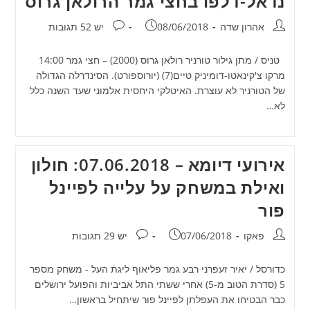
נדאל-דלפו בחצי גמר הרולאן גרוס
מחבר:
פורסם:
תגובות:
אהרון שדה
08/06/2018
יש 52 תגובות
טניס / מתן גילור טורניר רולאן גרוס (2000) – חצי גמר 14:00
מרקו צ'קינאטו-דומיניק טיים(7) (יורוספורט). הסינדרלה הגדולה
של הטורניר לא עוצרת. האיטלקי היחסית אלמוני שעד השנה כלל
לא…
אירועי דיומא – 07.06.2018: חולון
ואילת במשחק על עלייה לפיינל
פור
מחבר:
פורסם:
תגובות:
פאקו
07/06/2018
יש 29 תגובות
כדורסל / יאיר זעפרני רבע גמר פליאוף ליגת העל - משחק מספר
5 (סדרת הטוב מ-5) אחרי ששתי התל אביביות והפועל ירושלים
כבר הבטיחו את העפלתן לפיינל פור שיתחיל בראשון…