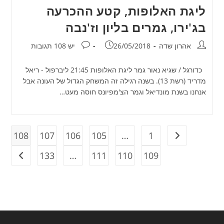
ליגת האלופות, קטע ההכרעה
בג'ירו, גמרים בליון וז'נבה
מחבר:
פורסם:
תגובות:
אהרון שדה
26/05/2018
יש 108 תגובות
כדורגל / שגיא נאור גמר ליגת האלופות 21:45 ליברפול - ריאל
מדריד (רשת 13). בשנה רגילה זה המשחק הגדול של העונה אבל
אנחנו בשנת מונדיאל וגמר הצ'מפיונס חוסה מעט…
108
107
106
105
…
1
מעבר לעמוד הקודם
133
…
111
110
109
מעבר ל