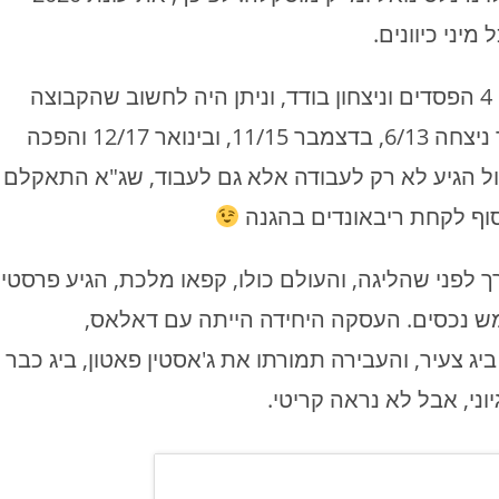
יני כיוונים.
אוקלהומה התחילה את העונה, באוקטובר, עם 4 הפסדים וניצחון בודד, וניתן היה לחשוב שהקבוצה
מכוונת לטנקינג כמעט מתבקש, אבל בנובמבר ניצחה 6/13, בדצמבר 11/15, ובינואר 12/17 והפכה
ל הגיע לא רק לעבודה אלא גם לעבוד, שג"א התאקלם
סוף לקחת ריבאונדים בהגנה
6 בפברואר 2020, כחודש לערך לפני שהליגה, והעולם כולו, קפאו מלכת, הגיע פרסטי
ובי של 34-17 ומבלי שמימש נכסים. העסקה היחידה הייתה עם דאלאס,
ג צעיר, והעבירה תמורתו את ג'אסטין פאטון, ביג כבר
יוני, אבל לא נראה קריטי.