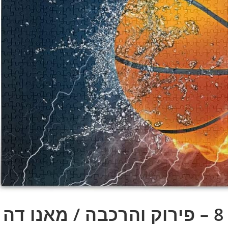
קיצור תולדות אוקלהומה 8 – פירוק והרכבה / מאנו דה