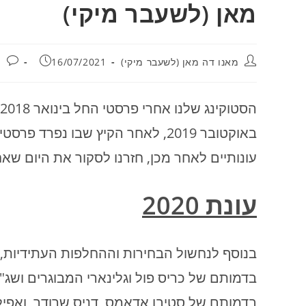
מאן (לשעבר מיקי)
מחבר:
פורסם:
מאנו דה מאן (לשעבר מיקי)
16/07/2021
י
הסטוקינג שלנו אחרי פרסטי החל בינואר 2018 בניתוח עלילות אוקלהומה מאז היווסדה (
באוקטובר 2019, לאחר הקיץ שבו נפרד פרסטי מראסל וג'ורג', קפצנו לביקור נוסף (
עונותיים לאחר מכן, חזרנו לסקור את היום שא
עונת 2020
בנוסף לנחשול הבחירות וההחלפות העתידיות, קי
בדמותם של כריס פול וגלינארי המבוגרים ושג