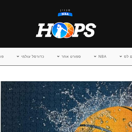
 לס
NBA
ספורט אחר
כדורסל עולמי
פו