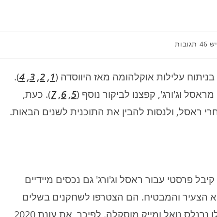
תגובות:
ש 46 תגובות
).
4
,
3
,
2
,
1
5
,
6
,
7
). כעת,
חרי ראסל, ולנסות להבין את התוכנית לשנים הבאות.
בל פרסטי עבור ראסל וג'ורג' גם נכסים מיידיים
"א הצעיר והמבטיח. הם הצטרפו לשחקנים בשלים
בדמותם של סטיבן אדאמס, דניס שרודר, ואפילו נרנלס נואל ומייק מוסקלה. לפיכך, את עונת 2020