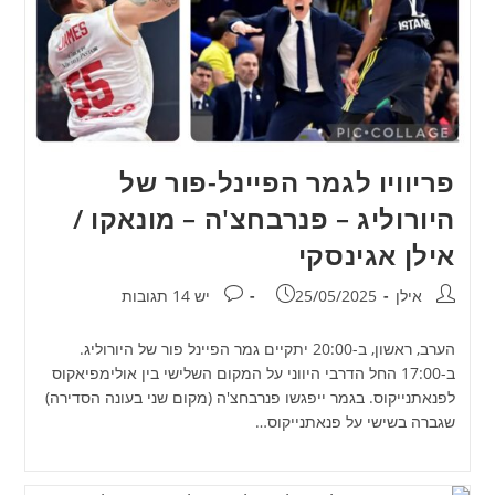
פריוויו לגמר הפיינל-פור של
היורוליג – פנרבחצ'ה – מונאקו /
אילן אגינסקי
מחבר:
פורסם:
תגובות:
אילן
25/05/2025
יש 14 תגובות
הערב, ראשון, ב-20:00 יתקיים גמר הפיינל פור של היורוליג.
ב-17:00 החל הדרבי היווני על המקום השלישי בין אולימפיאקוס
לפנאתנייקוס. בגמר ייפגשו פנרבחצ'ה (מקום שני בעונה הסדירה)
שגברה בשישי על פנאתנייקוס…