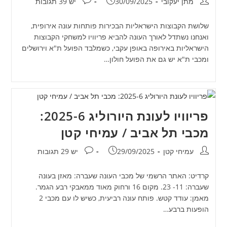
מחבר:
פורסם:
תגובות:
מתן יעקובי
30/09/2025
יש 39 תגובות
שלושת הקבוצות הישראליות הבכירות פותחות עונה אירופית,
ואנחנו נשתדל לאורך העונה להביא פריוויו למשחקי הקבוצות
הישראליות באירופה באופן עקבי, כשמלבד הפועל ת"א וירושלים
ומכבי ת"א יש גם את הפועל חולון…
פריוויו לעונת היורוליג 2025-6:
מכבי תל אביב / עמיחי קטן
מחבר:
פורסם:
תגובות:
עמיחי קטן
29/09/2025
יש 29 תגובות
קרדיט: האתר הרשמי של מכבי העונה שעברה: מאזן בעונה
שעברה: 11- 23. מקום 16 ורחוק מאוד ממאבקי רבע הגמר.
מאמן: עודד קטש. פותח עונה רביעית, כשיש לו עם מכבי 2
הופעות ברבע…