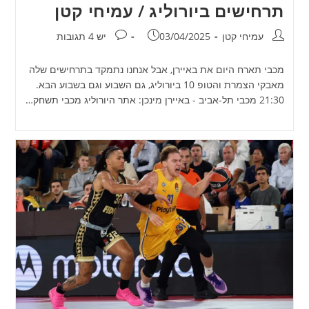
תרחישים ביורוליג / עמיחי קטן
מחבר:
פורסם:
תגובות:
עמיחי קטן
03/04/2025
יש 4 תגובות
מכבי תארח היום את באיירן, אבל אנחנו נתמקד בתרחישים שלה
מאבקי הצמרת והטופ 10 ביורוליג, גם השבוע וגם בשבוע הבא.
21:30 מכבי תל-אביב - באיירן מינכן: אתר היורוליג מכבי תשחק…