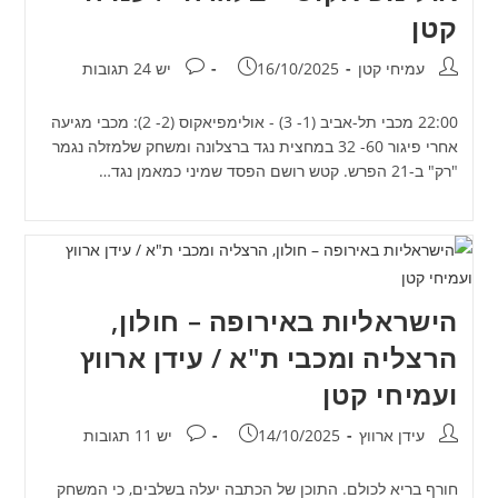
קטן
מחבר:
פורסם:
תגובות:
עמיחי קטן
16/10/2025
יש 24 תגובות
22:00 מכבי תל-אביב (1- 3) - אולימפיאקוס (2- 2): מכבי מגיעה
אחרי פיגור 60- 32 במחצית נגד ברצלונה ומשחק שלמזלה נגמר
"רק" ב-21 הפרש. קטש רושם הפסד שמיני כמאמן נגד…
הישראליות באירופה – חולון,
הרצליה ומכבי ת"א / עידן ארווץ
ועמיחי קטן
מחבר:
פורסם:
תגובות:
עידן ארווץ
14/10/2025
יש 11 תגובות
חורף בריא לכולם. התוכן של הכתבה יעלה בשלבים, כי המשחק