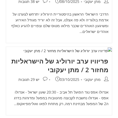
מחבר:
פורסם:
תגובות:
מתן יעקובי
08/10/2025
יש 38 תגובות
הדרבי הישראלי הראשון בהיסטוריית היורוליג יתרחש לצערנו על
אדמת בולגריה ולא פה אצלנו, אבל זה לא יוריד מגודל האירוע
ומשיגעון האוהדים שכבר מילאו מטוס שלם וצפויים להגיע כאלף
אוהדים ישראלים…
פריוויו ערב יורוליג של הישראליות
מחזור 2 / מתן יעקובי
מחבר:
פורסם:
תגובות:
מתן יעקובי
03/10/2025
יש 29 תגובות
אנדולו אפס נגד הפועל תל אביב - 20:30 שעון ישראל - אנדולו
אפס - אנדולו נחשבת לקבוצה מהטובות במפעל ומדורגת בדרג
ה2 של המפעל מבחינת רמה, רק מתחת לפאו ואולימפיאקוס…