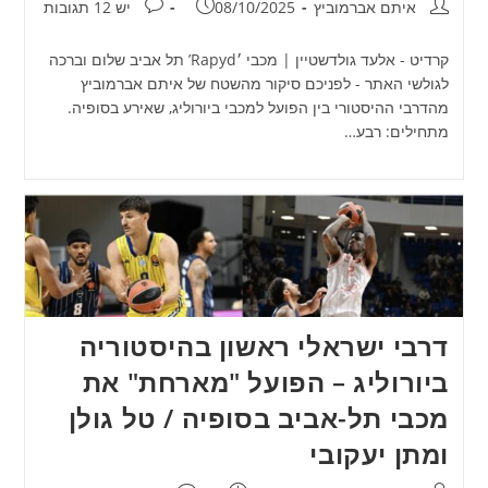
מחבר:
פורסם:
תגובות:
איתם אברמוביץ
08/10/2025
יש 12 תגובות
קרדיט - אלעד גולדשטיין | מכבי ׳Rapyd’ תל אביב שלום וברכה
לגולשי האתר - לפניכם סיקור מהשטח של איתם אברמוביץ
מהדרבי ההיסטורי בין הפועל למכבי ביורוליג, שאירע בסופיה.
מתחילים: רבע…
דרבי ישראלי ראשון בהיסטוריה
ביורוליג – הפועל "מארחת" את
מכבי תל-אביב בסופיה / טל גולן
ומתן יעקובי