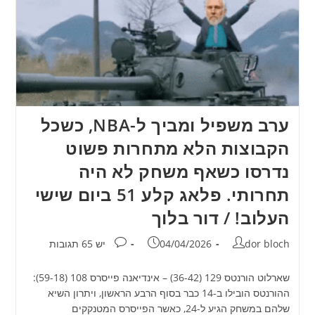
ערב משפיל ומביך ל-NBA, כשכל
הקבוצות הלא מתחרות פשוט
נדרסו כשאף משחק לא היה
תחרותי. פלאג קלע 51 ביום שישי
העלוב! / דור בלוך
מחבר:
פורסם:
תגובות:
dor bloch
04/04/2026
יש 65 תגובות
שארלוט הורנטס 129 (36-42) – אינדיאנה פייסרס 108 (59-18):
ההורנטס הובילו ב-14 כבר בסוף הרבע הראשון, ויתרון השיא
שלהם במשחק הגיע ל-24, כאשר הפייסרס המטנקקים