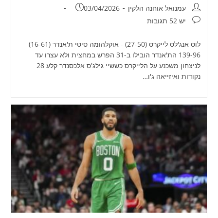
מחבר:
פורסם:
עמנואל אוחנה הלקין
03/04/2026
תגובות:
יש 52 תגובות
לוס אנג'לס לייקרס (27-50) - אוקלהומה סיטי ת'אנדר (16-61)
139-96 הת'אנדר הובילו ב-31 הפרש במחצית ולא עצרו עד
לניצחון משכנע על הלייקרס כששיי גילג'ס אלכסנדר קלע 28
נקודות ואיזייאה ג'ו…