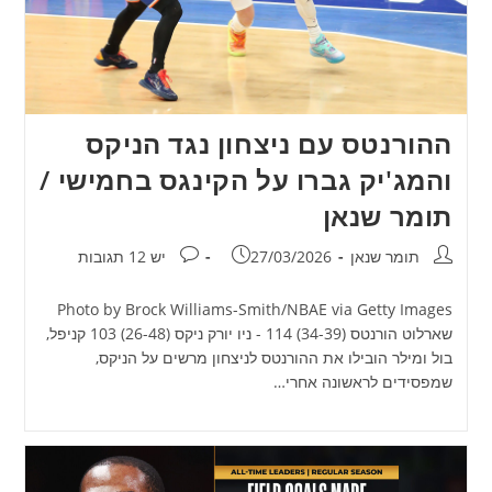
ההורנטס עם ניצחון נגד הניקס
והמג'יק גברו על הקינגס בחמישי /
תומר שנאן
מחבר:
פורסם:
תגובות:
תומר שנאן
27/03/2026
יש 12 תגובות
Photo by Brock Williams-Smith/NBAE via Getty Images
שארלוט הורנטס (34-39) 114 - ניו יורק ניקס (26-48) 103 קניפל,
בול ומילר הובילו את ההורנטס לניצחון מרשים על הניקס,
שמפסידים לראשונה אחרי…