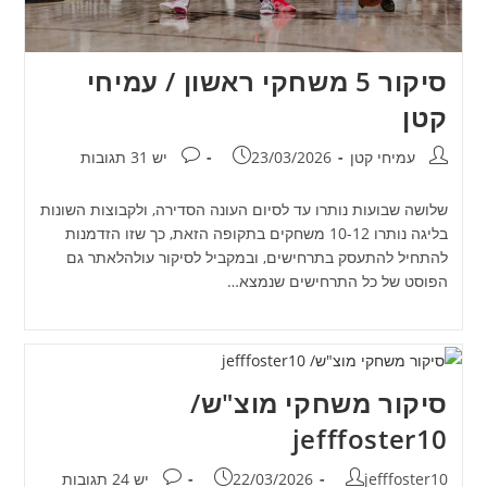
סיקור 5 משחקי ראשון / עמיחי
קטן
מחבר:
פורסם:
תגובות:
עמיחי קטן
23/03/2026
יש 31 תגובות
שלושה שבועות נותרו עד לסיום העונה הסדירה, ולקבוצות השונות
בליגה נותרו 10-12 משחקים בתקופה הזאת, כך שזו הזדמנות
להתחיל להתעסק בתרחישים, ובמקביל לסיקור עולהלאתר גם
הפוסט של כל התרחישים שנמצא…
סיקור משחקי מוצ"ש/
jefffoster10
מחבר:
פורסם:
תגובות:
jefffoster10
22/03/2026
יש 24 תגובות