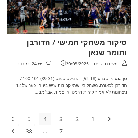
סיקור משחקי חמישי / הדורבן
ותומר שנאן
מחבר:
פורסם:
תגובות:
מערכת הופס
20/03/2026
יש 24 תגובות
סן אנטוניו ספרס (52-18) - פיניקס סאנס (39-31) 100-101 /
הדורבן לכאורה, משחק בין שתי קבוצות שיש ביניהן פער של 12
ניצחונות לא אמור להיות דרמטי או צמוד, אבל אם…
6
5
4
3
2
1
מעבר לעמוד הקודם
38
…
7
מעבר ל