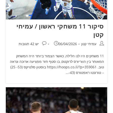
סיקור 11 משחקי ראשון / עמיחי
קטן
מחבר:
פורסם:
תגובות:
עמיחי קטן
06/04/2026
יש 42 תגובות
11 משחקים היו לנו הלילה, כאשר הצמוד ביותר היה המשחק
המאוחר בין הווריורס לרוקטס, בו סטף חזר מפציעה ארוכה ונראה
טוב. https://hoops.co.il/?p=359061 בוסטון סלטיקס (53- 25)
– טורונטו ראפטורס (43-…