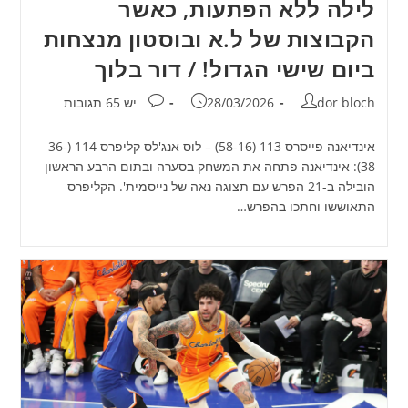
לילה ללא הפתעות, כאשר
הקבוצות של ל.א ובוסטון מנצחות
ביום שישי הגדול! / דור בלוך
מחבר:
פורסם:
תגובות:
dor bloch
28/03/2026
יש 65 תגובות
אינדיאנה פייסרס 113 (58-16) – לוס אנג'לס קליפרס 114 (36-
38): אינדיאנה פתחה את המשחק בסערה ובתום הרבע הראשון
הובילה ב-21 הפרש עם תצוגה נאה של נייסמית'. הקליפרס
התאוששו וחתכו בהפרש…