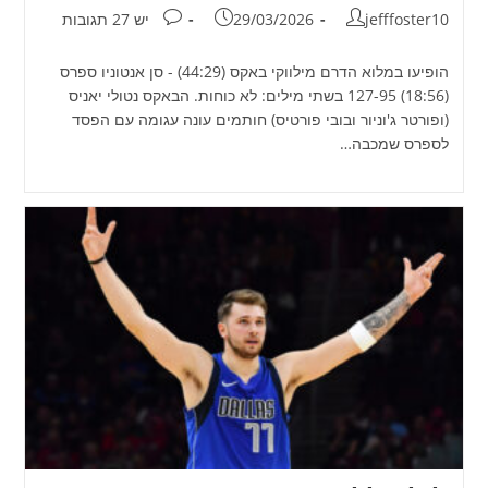
מחבר:
פורסם:
תגובות:
jefffoster10
29/03/2026
יש 27 תגובות
הופיעו במלוא הדרם מילווקי באקס (44:29) - סן אנטוניו ספרס
(18:56) 127-95 בשתי מילים: לא כוחות. הבאקס נטולי יאניס
(ופורטר ג'וניור ובובי פורטיס) חותמים עונה עגומה עם הפסד
לספרס שמכבה…