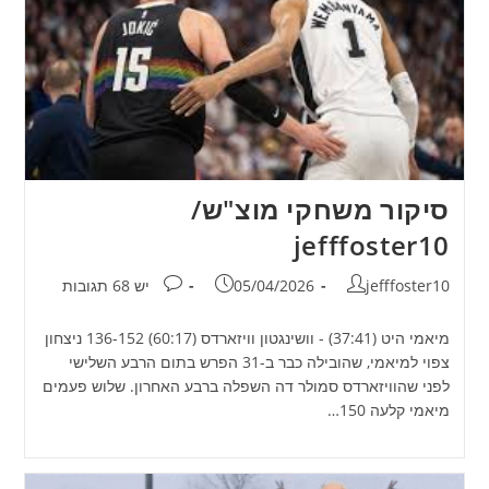
סיקור משחקי מוצ"ש/
jefffoster10
מחבר:
פורסם:
תגובות:
jefffoster10
05/04/2026
יש 68 תגובות
מיאמי היט (37:41) - וושינגטון וויזארדס (60:17) 136-152 ניצחון
צפוי למיאמי, שהובילה כבר ב-31 הפרש בתום הרבע השלישי
לפני שהוויזארדס סמולר דה השפלה ברבע האחרון. שלוש פעמים
מיאמי קלעה 150…