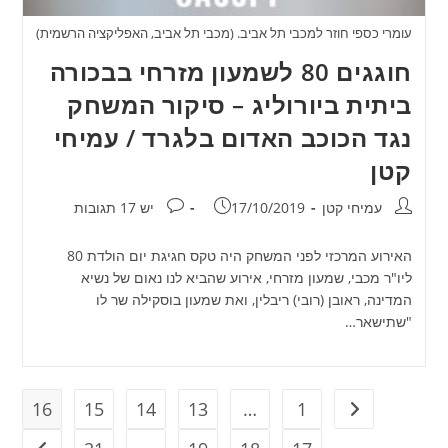
עומרי כספי חוזר למכבי תל אביב. (מכבי תל אביב, האפליקציה הרשמית)
חוגגים 80 לשמעון מזרחי בבכורה
ביתית ביורוליג – סיקור המשחק
נגד הכוכב האדום בלגרד / עמיחי
קטן
מחבר:
פורסם:
תגובות:
עמיחי קטן
17/10/2019
יש 17 תגובות
האירוע המרכזי לפני המשחק היה טקס חגיגת יום הולדת 80
ליו"ר מכבי, שמעון מזרחי, אירוע שהביא לנו נאום של נשיא
המדינה, ראובן (רובי) ריבלין, ואת שמעון בוסקילה שר לו
"שתישאר…
16
15
14
13
…
1
מעבר לעמוד הקודם