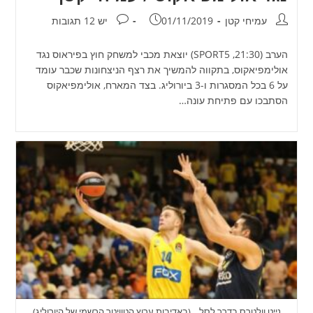
מחבר:
פורסם:
תגובות:
עמיחי קטן
01/11/2019
יש 12 תגובות
הערב (21:30, SPORT5) יוצאת מכבי למשחק חוץ בפיראוס נגד
אולימפיאקוס, בתקווה להמשיך את רצף הניצחונות שכבר עומד
על 6 בכל המסגרות ו-3 ביורוליג. בצד המארח, אולימפיאקוס
הסתבכו עם פתיחת עונה…
נייט וולטרס בדרך לסל... (באדיבות ערוץ הטוויטר הרשמי של היורוליג)