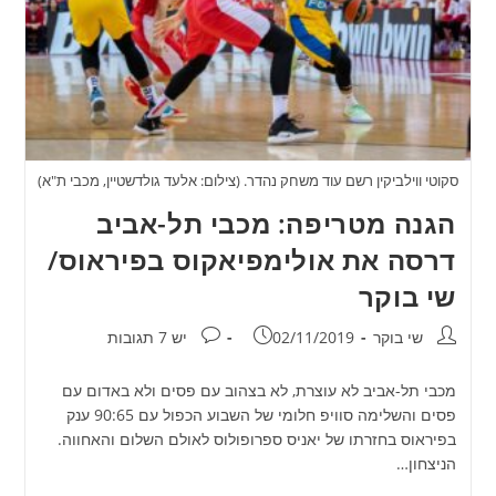
סקוטי ווילביקין רשם עוד משחק נהדר. (צילום: אלעד גולדשטיין, מכבי ת"א)
הגנה מטריפה: מכבי תל-אביב
דרסה את אולימפיאקוס בפיראוס/
שי בוקר
מחבר:
פורסם:
תגובות:
שי בוקר
02/11/2019
יש 7 תגובות
מכבי תל-אביב לא עוצרת, לא בצהוב עם פסים ולא באדום עם
פסים והשלימה סוויפ חלומי של השבוע הכפול עם 90:65 ענק
בפיראוס בחזרתו של יאניס ספרופולוס לאולם השלום והאחווה.
הניצחון…