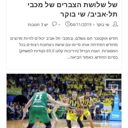
של שלושת הצברים של מכבי
תל-אביב/ שי בוקר
מחבר:
פורסם:
תגובות:
שי בוקר
04/11/2019
יש 3 תגובות
חודש אוקטובר תם ונשלם, ובמכבי תל-אביב יכולים להיות מרוצים
מחודש הפתיחה אותו סיימו עם שישה ניצחונות רצופים בכל
המסגרות. הגנת הברזל (היריבות קלעו 69.0 נקודות למשחק)
בסיום החודש, כאמור הביאה…