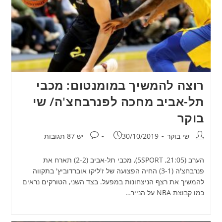
רוצה להמשיך במומנטום: מכבי
תל-אביב מחכה לפנרבחצ'ה/ שי
בוקר
מחבר:
פורסם:
תגובות:
שי בוקר
30/10/2019
יש 87 תגובות
הערב (21:05, 5SPORT), מכבי תל-אביב (2-2) תארח את
פנרבחצ'ה (3-1) החיה הפצועה של ז'ליקו אוברדוביץ' בתקווה
להמשיך את רצף הניצחונות במפעל. בצד השני, הטורקים נראים
כמו קבוצת NBA על הנייר…