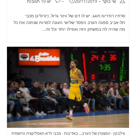
מחבר:
פורסם:
תגובות:
שי בוקר
20/11/2019
יש 10 תגובות
סרחיו רודריגז חוגג. יש לו דם של ווינר גדול. (יורוליג) מכבי
תל-אביב ספגה הערב הפסד שלישי העונה למרות שנתנה את כל
מה שהיה לה במשחק הזה ואפילו יותר וכל זה…
ווילבקין - המצטיין של הערב... באדיבות - מכבי ת"א האפליקציה הרשמית