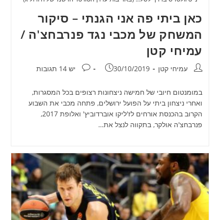
כאן ביתי פה אני הגנתי – סיקור
המשחק של מכבי נגד פנרבחצ'ה /
עמיחי קטן
מחבר:
פורסם:
תגובות:
עמיחי קטן
30/10/2019
יש 14 תגובות
במומנטום חיובי של חמישה ניצחונות רצופים בכל המסגרות,
ואחרי ניצחון ביתי על הפועל ירושלים, פתחה מכבי את השבוע
הקרוב בהכנסת אורחים לז'ליקו אוברדוביץ' ואלופת 2017,
פנרבחצ'ה אולקר, בתקווה לנצל את…