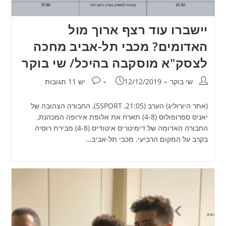
יישברו עוד רצף ארוך מול
האדומים? מכבי תל-אביב מחכה
לצסק"א מוסקבה בהיכל/ שי בוקר
מחבר:
פורסם:
תגובות:
שי בוקר
12/12/2019
יש 11 תגובות
(אתר היורוליג) הערב (21:05, 5SPORT), החבורה הצהובה של
יאניס ספרופולוס (4-8) תארח את אלופת אירופה המכהנת,
החבורה האדומה של דימיטריס איטודיס (4-8) מבירת רוסיה
בקרב על המקום הרביעי. מכבי תל-אביב…