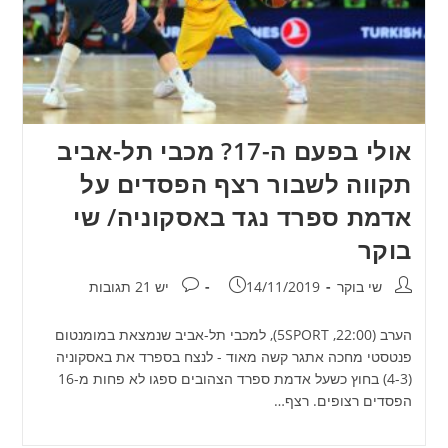
אולי בפעם ה-17? מכבי תל-אביב
תקווה לשבור רצף הפסדים על
אדמת ספרד נגד באסקוניה/ שי
בוקר
מחבר:
פורסם:
תגובות:
שי בוקר
14/11/2019
יש 21 תגובות
הערב (22:00, 5SPORT), למכבי תל-אביב שנמצאת במומנטום
פנטסטי מחכה אתגר קשה מאוד - לנצח בספרד את באסקוניה
(4-3) בחוץ כשעל אדמת ספרד הצהובים ספגו לא פחות מ-16
הפסדים רצופים. רצף…