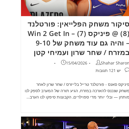
יקור משחק הפלייאין: פורטלנד
(8) @ פיניקס (7) – Win 2 Get In
– והיה גם עוד משחק של 9-10
מזרח / שחר שרון ועמיחי קטן
חבר:
פורסם:
15/04/2026
Shahar Sharo
גובות:
יש 121 תגובות
יניקס סאנס - פורטלנד טרייל בלייזרס / שחר שרון לאחר
שחק שנכנס להארכה במזרח, הגיע תורה של המערב לספק לנו
ותחן — ובלי יותר מדי ספוילרים, הקבוצות סיפקו לנו הערב…