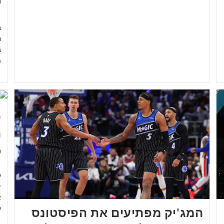
ת
ר
ב
ה
ס
ה
מ
0
ל
המג'יק מפתיעים את הפיסטונס