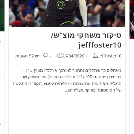
סיקור משחקי מוצ"ש/
ב
jefffoster10
מחבר:
פורסם:
תגובות:
jefffoster10
26/04/2026
יש 52 תגובות
ק
ש
מאחלים לך שתחלים ותחזור לאיתנך אורלנדו מג'יק 113 -
ד
דטרויט פיסטונס 105 (1:2 אורלנדו בסדרה) עוד משחק שבו
המג'יק מפתיעים את עצמם ומצליחים לפגוע בנקודות החולשה
מ
h
של הפיסטונס ובעיקר מצליחים…
ר
י
פ
כ