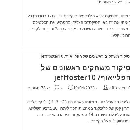
גובות:
יש 52 תגובות
בוסטון סלטיקס 97 – פילדלפיה סיקסרס 111 (1-1 בסדרה) לא
איתי את זה בא. הסיקסרס הצליחו להפתיע את הסלטיקס
מעוזם, וניצחו בצורה משכנעת. איך זה קרה? ובכן, אדג'קומב,
רוקי, קלע…
יקור משחקים ראשונים של
פלייאוף/ jefffoster10
חבר:
פורסם:
תגובות:
jefffoster1
19/04/2026
יש 78 תגובות
קליבלנד קאבלירס - טורונטו ראפטורס 113-126 (0:1 קליבלנד)
יתרון קטן של קליבלנד במחצית הפך ליתרון 20 ברבע השלישי,
אותו קליבלנד ניצחו ב-14 הפרש, והרבע הרביעי כבר היה
פרוטוקול. אצל הקאבס…