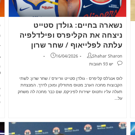
נשארה בחיים: גולדן סטייט
ס
ניצחה את הקליפרס ופילדלפיה
עלתה לפלייאוף / שחר שרון
ב
מחבר:
פורסם:
16/04/2026
Shahar Sharon
תגובות:
יש 93 תגובות
מ
n
ת
לוס אנג'לס קליפרס - גולדן סטייט ווריורס / שחר שרון: לשתי
הקבוצות מחכה הערב מטוס מתודלק ומוכן לדרך. המנצחת
פ
תעלה עליו ותטוס ישירות לפיניקס, שם כבר מחכה לה משחק
מ
על…
מ