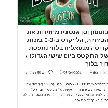
וסטון וסן אנטוניו מחזירות את
הביתיות, הלייקרס ב-0-3 בזכות
ריסה מנטאלית בלתי נתפסת
ל הרוקטס ביום שישי הגדול! /
ור בלוך
חבר:
פורסם:
תגובות:
dor bloc
25/04/2026
יש 55 תגובות
פילדלפיה 76'ס 100 (1) – בוסטון סלטיקס 108 (2): בתצוגה
ותר מאוזנת בתרומה ההתקפית שלה, בוסטון גוברת על
ילדלפיה ומחזירה לעצמה את יתרון הביתיות. בוסטון הובילה
מעט לאורך כל המשחק,…