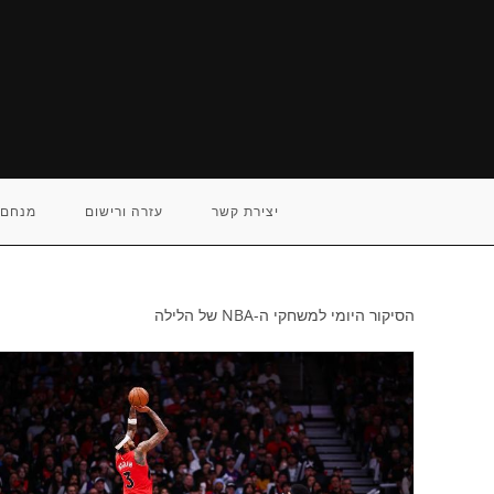
Ski
t
conten
יצירת קשר
עזרה ורישום
מנחם 
הסיקור היומי למשחקי ה-NBA של הלילה