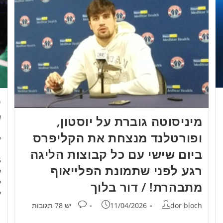
ש
מיניסוטה גוברת על יוסטון,
ופורטלנד מנצחת את הקליפרס
מ
ביום שישי עם כל קבוצות הליגה
רגע לפני שתמונת הפלייאוף
ש
ל
מתבהרת! / דור בלוך
ע
מחבר:
פורסם:
תגובות:
dor bloch
11/04/2026
יש 78 תגובות