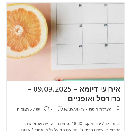
אירועי דיומא – 09.09.2025 –
כדורסל ואופניים
מחבר:
פורסם:
תגובות:
מערכת הופס
09/09/2025
יש 27 תגובות
גביע ווינר / עמיחי קטן 18:40 נס ציונה - קריית אתא: שתי
הקבוצות ישחקו בבית ב' יחד עם הפועל ת"א. אחרי 3 עונות