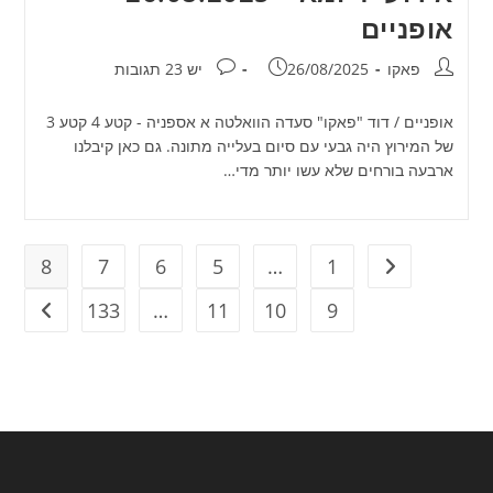
אופניים
מחבר:
פורסם:
תגובות:
פאקו
26/08/2025
יש 23 תגובות
אופניים / דוד "פאקו" סעדה הוואלטה א אספניה - קטע 4 קטע 3
של המירוץ היה גבעי עם סיום בעלייה מתונה. גם כאן קיבלנו
ארבעה בורחים שלא עשו יותר מדי…
8
7
6
5
…
1
מעבר לעמוד הקודם
133
…
11
10
9
מעבר ל