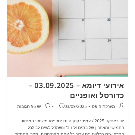
אירועי דיומא – 03.09.2025 –
כדורסל ואופניים
מחבר:
פורסם:
תגובות:
מערכת הופס
03/09/2025
יש 95 תגובות
יורובאסקט 2025 / עמיחי קטן היום יתקיימו משחקי המחזור
החמישי והאחרון של בתים א' ו-ב' ונשתדל לשים לב לכל
התרחישים הרלוונטיים עבור כל אחת מהנבחרות. מחר, המחזור