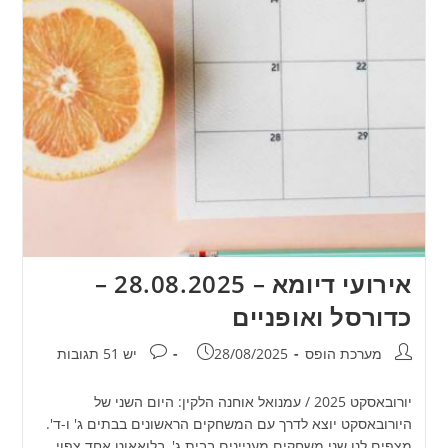
אירועי דיומא – 28.08.2025 –
כדורסל ואופניים
מחבר:
פורסם:
תגובות:
מערכת הופס
28/08/2025
יש 51 תגובות
יורובאסקט 2025 / עמנואל אוחנה הלקין: היום השני של
היורובאסקט יוצא לדרך עם המשחקים הראשונים בבתים ג' ו-ד'.
מצפים לנו שני משחקים מעניינים בבית ג', בלואאוט אחד צפוי