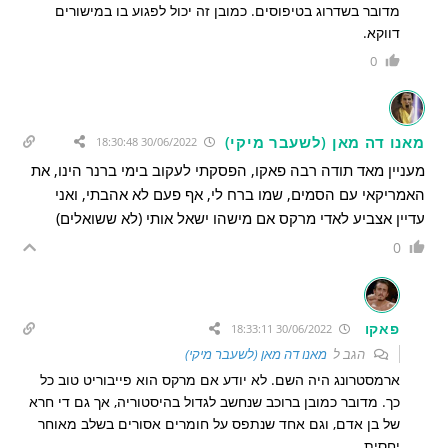
מדובר בשדרוג בטיפוסים. כמובן זה יכול לפגוע בו במישורים
דווקא.
0
מאנו דה מאן (לשעבר מיקי)
30/06/2022 18:30:48
מעניין מאד תודה רבה פאקו, הפסקתי לעקוב בימי ברנר הינו, את
האמריקאי עם הסמים, שמו ברח לי, אף פעם לא אהבתי, ואני
עדיין אצביע לאדי מרקס אם מישהו ישאל אותי (לא ששואלים)
0
פאקו
30/06/2022 18:33:11
הגב ל
מאנו דה מאן (לשעבר מיקי)
ארמסטרונג היה השם. לא יודע אם מרקס הוא פייבוריט טוב כל
כך. מדובר כמובן ברוכב שנחשב לגדול בהיסטוריה, אך גם די חרא
של בן אדם, וגם אחד שנתפס על חומרים אסורים בשלב מאוחר
יחסית.