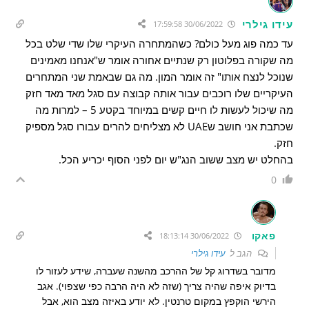
עידו גילרי
30/06/2022 17:59:58
עד כמה פוג מעל כולם? כשהמתחרה העיקרי שלו שדי שלט בכל
מה שקורה בפלוטון רק שנתיים אחורה אומר ש"אנחנו מאמינים
שנוכל לנצח אותו" זה אומר המון. מה גם שבאמת שני המתחרים
העיקריים שלו רוכבים עבור אותה קבוצה עם סגל מאד מאד חזק
מה שיכול לעשות לו חיים קשים במיוחד בקטע 5 – למרות מה
שכתבת אני חושב שUAE לא מצליחים להרים עבורו סגל מספיק
חזק.
בהחלט יש מצב ששוב הנג"ש יום לפני הסוף יכריע הכל.
0
פאקו
30/06/2022 18:13:14
הגב ל
עידו גילרי
מדובר בשדרוג קל של ההרכב מהשנה שעברה, שידע לעזור לו
בדיוק איפה שהיה צריך (שזה לא היה הרבה כפי שצפוי). אגב
הירשי הוקפץ במקום טרנטין. לא יודע באיזה מצב הוא, אבל