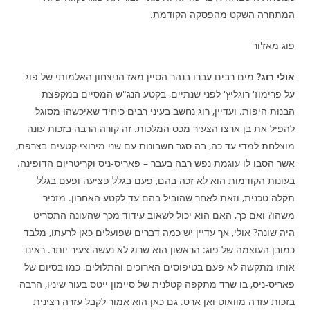
המתחרה השקט מהפסקה הקודמת.
פוג מאז'ור
אולי רוג?
מים רבים עברו בנהר הסיין מאז הניצחון האלמותי של פוג
על פרימוז' רוגליץ' לפני שנתיים, בקטע הנג"ש המסיים במקפצת
הבנות היפות. ועדיין, רוג נחשב בעיני רבים כיחיד שאיכשהו מסוגל
להפיל את בן ארצו הצעיר מכס המלכות. זה קורה הרבה בזכות עונה
מוצלחת למדי עד כה, בה סגר חשבונות עם שני מירוצי קטעים בצרפת,
אשר הסבו לו עוגמת נפש רבה בעבר – פאריס-ניס וקריטריום הדופינה.
בעונות הקודמות הוא לא זכה בהם, פעם בגלל פציעה ופעם בגלל
תקלה טכנית, וזאת לאחר שהוביל בהם עד לקטע האחרון. מזכיר
משהו? ואם כך, האם הוא יכול לשאוב עידוד מכך שהעונה התסריט
היה שונה? אולי, אך עדיין יש כמה דברים שפועלים כאן לרעתו, מלבד
כמובן העוצמה של פוג: הראשון הוא שרוג לא נעשה צעיר יותר. ראינו
אותו מתקשה לא פעם בטיפוסים הארוכים והתלולים, כמו בסיום של
פאריס-ניס, בו שרד מתקפה קטלנית של סיימון ייטס בעור שיניו, הרבה
בזכות עזרה מוואוט ואן ארט. גם כאן הוא אמור לקבל עזרה רצינית