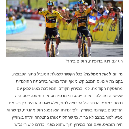
רוג עם וינגו בדופינה, חזקים ביחד?
מי יוביל את המפלצת?
בכל הקשור לשאלת המוביל בתוך הקבוצה,
בקבוצת אינאוס המצב קיצוני אף יותר מאשר ביריבתה ההולנדית
מהפסקה הקודמת. כמו במירוץ הקודם, המפלצת מגיע לכאן עם
שלישייה מובילה – אדם ייטס, דני מרטינז וגראן תומאס. ייטס היה
נדמה כמוביל הברור של הקבוצה לטור, אלא שגם הוא היה בין רשימת
הנדבקים בקורונה בשווייץ, ולפי עדותו הוא נפגע חזק מהנגיף, כך שהוא
מגיע לטור במצב לא ברור. מי שהחליף אותו בהצלחה יתרה בשווייץ
היה תומאס, שגם זכה במירוץ תוך שהוא מפגין כדרכו כישורי נג"ש