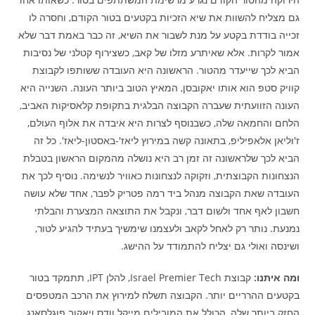
גם מצליח להשוות את שיא הזכיות בקטעים בטור הקודם, וחסרה לו
זכייה בודדת בקטע על מנת לשבור את השיא, זה כבר באמת דבר שלא
אמור לקרות. אלא שאיתרע מזלו של קאב, כשצירוף קטלני של נסיבות
הביא לכך שייעדר מהטור. הראשונה היא העובדה ששותפו לקבוצת
קוויק סטפ הוא אותו יאקובסן, המאיץ הטוב ביותר העונה. השנייה היא
העונה הזוועתית שעברה הקבוצה הבלגית בתקופת קלאסיקות האביב,
הלחם והחמאה שלה, כשבנוסף לצרות היא איבדה את אלוף העולם,
ז'וליאן אלאפיליפ, בתאונה קשה במירוץ ליאז'-באסטון-ליאז'. כל זה
הביא לכך שלראשונה זה זמן רב היא נושלה מהמקום הראשון בטבלת
הנצחונות הקבוצתית, וזקוקה לנצחונות כאוויר לנשימה. נוסיף לכך את
העובדה שאת הקבוצה מנהל ביד רמה פטריק לפבר, אחד שלא עושה
חשבון לאף אחד ולשום דבר, ונקבל את התוצאה המצערת והבלתי
נמנעת. נותר רק לאחל לקאב ולעצמנו שימשיך בעתיד להגיע לטור,
ושינסה ואולי גם יצליח להתמודד על ההישג.
ומה איתנו:
קבוצת Israel Premier Tech, להלן IPT, תתמקד בטור
בקטעים ההרריים יותר. הקבוצה תשלח למירוץ את הרכב המטפסים
החזק ביותר שלה, הכולל את המובילים מייקל וודס ויאקוב פוגלסאנג,