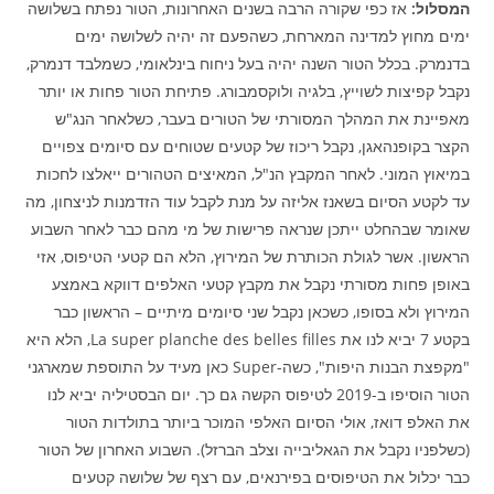
המסלול:
אז כפי שקורה הרבה בשנים האחרונות, הטור נפתח בשלושה
ימים מחוץ למדינה המארחת, כשהפעם זה יהיה לשלושה ימים
בדנמרק. בכלל הטור השנה יהיה בעל ניחוח בינלאומי, כשמלבד דנמרק,
נקבל קפיצות לשוייץ, בלגיה ולוקסמבורג. פתיחת הטור פחות או יותר
מאפיינת את המהלך המסורתי של הטורים בעבר, כשלאחר הנג"ש
הקצר בקופנהאגן, נקבל ריכוז של קטעים שטוחים עם סיומים צפויים
במיאוץ המוני. לאחר המקבץ הנ"ל, המאיצים הטהורים ייאלצו לחכות
עד לקטע הסיום בשאנז אליזה על מנת לקבל עוד הזדמנות לניצחון, מה
שאומר שבהחלט ייתכן שנראה פרישות של מי מהם כבר לאחר השבוע
הראשון. אשר לגולת הכותרת של המירוץ, הלא הם קטעי הטיפוס, אזי
באופן פחות מסורתי נקבל את מקבץ קטעי האלפים דווקא באמצע
המירוץ ולא בסופו, כשכאן נקבל שני סיומים מיתיים – הראשון כבר
בקטע 7 יביא לנו את La super planche des belles filles, הלא היא
"מקפצת הבנות היפות", כשה-Super כאן מעיד על התוספת שמארגני
הטור הוסיפו ב-2019 לטיפוס הקשה גם כך. יום הבסטיליה יביא לנו
את האלפ דואז, אולי הסיום האלפי המוכר ביותר בתולדות הטור
(כשלפניו נקבל את הגאליבייה וצלב הברזל). השבוע האחרון של הטור
כבר יכלול את הטיפוסים בפירנאים, עם רצף של שלושה קטעים