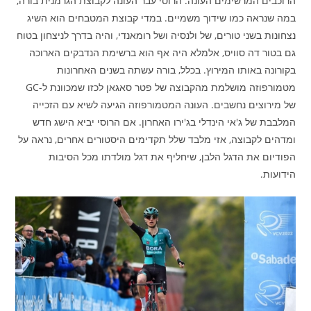
הרוכבים המרשימים העונה. הרוסי עבר העונה לקבוצת הגרמנית בורה,
במה שנראה כמו שידוך משמיים. במדי קבוצת המטבחים הוא השיג
נצחונות בשני טורים, של ולנסיה ושל רומאנדי, והיה בדרך לניצחון בטוח
גם בטור דה סוויס, אלמלא היה אף הוא ברשימת הנדבקים הארוכה
בקורונה באותו המירוץ. בכלל, בורה עשתה בשנים האחרונות
מטמורפוזה מושלמת מהקבוצה של פטר סאגאן לכזו שמכוונת ל-GC
של מירוצים נחשבים. העונה המטמורפוזה הגיעה לשיא עם הזכייה
המלבבת של ג'אי הינדלי בג'ירו האחרון. אם הרוסי יביא הישג חדש
ומדהים לקבוצה, אזי מלבד שלל תקדימים היסטורים אחרים, נראה על
הפודיום את הדגל הלבן, שיחליף את דגל מולדתו מכל הסיבות
הידועות.