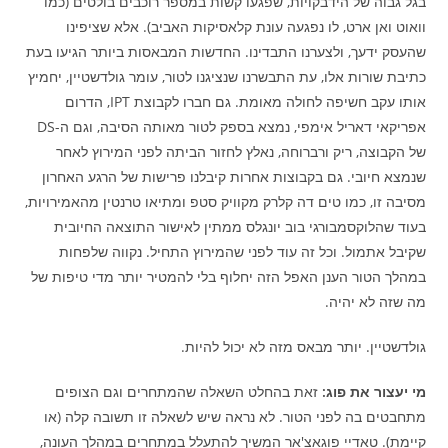
בגל גבוה של הידבקויות, שפגעו קשות במספר רוכבים בולטים (כמו
וואוט ואן ארט, לו נפגעה עונת קלאסיקות האביב). אלא שציפינו
שהעסק ידעך, ולצערנו התבדינו. החדשות המבאסות ביותר הגיעו בעת
כתיבת שורות אלו, עת התבשרנו שנציגנו לטור, עומר גולדשטיין, יחמיץ
אותו עקב חשיפה לחולה מאומת. גם חברו לקבוצת IPT, הדרום
אפריקאי דאריל אימפי, נמצא בספק לטור מאותה הסיבה, וגם ה-DS
של הקבוצה, ריק ורברוחה, נאלץ לחזור הביתה לפני המירוץ לאחר
שנמצא חיובי. גם בקבוצות אחרות קיבלנו פרישות של הרגע האחרון
מסיבה זו, כמו טים דה קלרק מקוויק סטפ ומתיאו טרנטין מהאמירויות,
בעוד שהלוקסמבורגי בוב יונגלס ממתין לאישור התוצאה החיובית
שקיבל אתמול. וכל זה עוד לפני שהמירוץ התחיל. נקווה שלפחות
במהלך הטור הענן האפל הזה יחלוף בלי להמטיר יותר מדי טיפות של
מה שזה לא יהיה.
גולדשטיין. יותר מבאס מזה לא יכול להיות.
מי יעצור את פוג:
זאת בהחלט השאלה שהמתחרים וגם הצופים
מתחבטים בה לפני הטור. לא נראה שיש לשאלה זו תשובה קלה (או
קיימת). טאדיי פוגאצ'אר המשיך להתעלל במתחרים במהלך העונה,