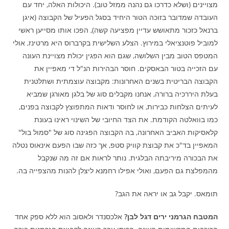
מצויינים (ושלא כדרכו גם נהנה ממזל טוב). היכולות האלה, יחד עם
העובדה שמדובר בזוכה הטור היחיד בסגל הפעיל של הקבוצה (איגן
ברנאל כזכור מתאושש עדיין מפציעה קשה), הפכו אותו מסייען ראשי
למוביל פוטנציאלי במירוץ. הצלע השלישית בקרברוס היא מרטינז, אולי
המטפס הטוב מבין השלושה, שגם הוא הפגין יכולת מצויינת העונה
עם הזכייה בטור הבאסקים. חוסר הבהירות הנ"ל די מאפיין את
הקבוצה הבריטית בשנים האחרונות: מקבוצה עוצמתית ושתלטנית
בעלת היררכיה ברורה, אנחנו מקבלים סוג של בלגן מאורגן שמביא
לעיתים הצלחות כבירות, או לחוסר ודאות המתפוצץ לקבוצה בפנים,
כמו בוואלטה הקודמת. את הצד החיובי של השינוי ראינו בעונת
קלאסיקות האביב האחרונה, בה הקבוצה הפגינה סוג של "סמול בול"
המאפיין בד"כ את קבוצת קוויק סטפ, אך כזה שבו הפעם אינאוס נטלה
את הבכורה מיריבתה הבלגית. נותר לראות אם זה מה שנקבל
מהמפלצת גם הפעם, ואולי אפילו רחמנא ליצלן להנות מהצפייה בה.
תומאס. יקבל גב או יראה את הגב?
המטבח הגרמני ירים דגל לבן?
אלכסנדר ולאסוב הוא ללא ספק אחד