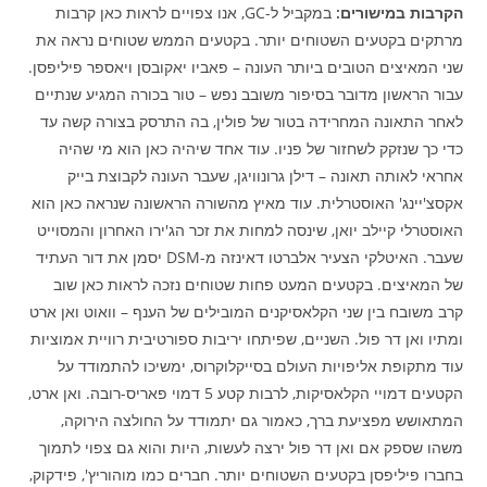
הקרבות במישורים:
במקביל ל-GC, אנו צפויים לראות כאן קרבות
מרתקים בקטעים השטוחים יותר. בקטעים הממש שטוחים נראה את
שני המאיצים הטובים ביותר העונה – פאביו יאקובסן ויאספר פיליפסן.
עבור הראשון מדובר בסיפור משובב נפש – טור בכורה המגיע שנתיים
לאחר התאונה המחרידה בטור של פולין, בה התרסק בצורה קשה עד
כדי כך שנזקק לשחזור של פניו. עוד אחד שיהיה כאן הוא מי שהיה
אחראי לאותה תאונה – דילן גרונוויגן, שעבר העונה לקבוצת בייק
אקסצ'יינג' האוסטרלית. עוד מאיץ מהשורה הראשונה שנראה כאן הוא
האוסטרלי קיילב יואן, שינסה למחות את זכר הג'ירו האחרון והמסוייט
שעבר. האיטלקי הצעיר אלברטו דאינזה מ-DSM יסמן את דור העתיד
של המאיצים. בקטעים המעט פחות שטוחים נזכה לראות כאן שוב
קרב משובח בין שני הקלאסיקנים המובילים של הענף – וואוט ואן ארט
ומתיו ואן דר פול. השניים, שפיתחו יריבות ספורטיבית רוויית אמוציות
עוד מתקופת אליפויות העולם בסייקלוקרוס, ימשיכו להתמודד על
הקטעים דמויי הקלאסיקות, לרבות קטע 5 דמוי פאריס-רובה. ואן ארט,
המתאושש מפציעת ברך, כאמור גם יתמודד על החולצה הירוקה,
משהו שספק אם ואן דר פול ירצה לעשות, היות והוא גם צפוי לתמוך
בחברו פיליפסן בקטעים השטוחים יותר. חברים כמו מוהוריץ', פידקוק,