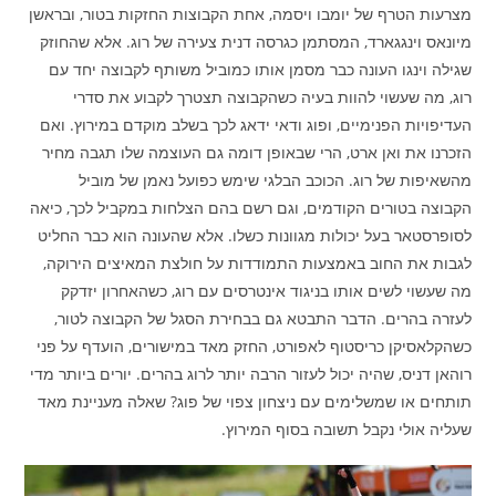
מצרעות הטרף של יומבו ויסמה, אחת הקבוצות החזקות בטור, ובראשן
מיונאס וינגגארד, המסתמן כגרסה דנית צעירה של רוג. אלא שהחוזק
שגילה וינגו העונה כבר מסמן אותו כמוביל משותף לקבוצה יחד עם
רוג, מה שעשוי להוות בעיה כשהקבוצה תצטרך לקבוע את סדרי
העדיפויות הפנימיים, ופוג ודאי ידאג לכך בשלב מוקדם במירוץ. ואם
הזכרנו את ואן ארט, הרי שבאופן דומה גם העוצמה שלו תגבה מחיר
מהשאיפות של רוג. הכוכב הבלגי שימש כפועל נאמן של מוביל
הקבוצה בטורים הקודמים, וגם רשם בהם הצלחות במקביל לכך, כיאה
לסופרסטאר בעל יכולות מגוונות כשלו. אלא שהעונה הוא כבר החליט
לגבות את החוב באמצעות התמודדות על חולצת המאיצים הירוקה,
מה שעשוי לשים אותו בניגוד אינטרסים עם רוג, כשהאחרון יזדקק
לעזרה בהרים. הדבר התבטא גם בבחירת הסגל של הקבוצה לטור,
כשהקלאסיקן כריסטוף לאפורט, החזק מאד במישורים, הועדף על פני
רוהאן דניס, שהיה יכול לעזור הרבה יותר לרוג בהרים. יורים ביותר מדי
תותחים או שמשלימים עם ניצחון צפוי של פוג? שאלה מעניינת מאד
שעליה אולי נקבל תשובה בסוף המירוץ.