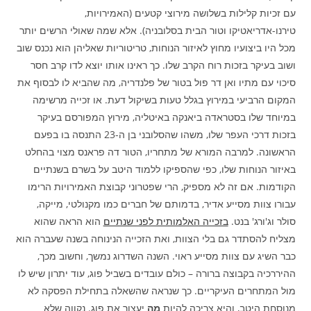
עם זכיות קלילות בשלושה מירוצי קטעים (האמירויות,
טירנו-אדריאטיקו וטור הבית בסלובניה). אלא שמה שאולי הרשים יותר
מכל היו ביצועיו מחוץ לאיזור הנוחות, טריטוריות שאליהן הוא נכנס שוב
ושוב בעיקר בזכות רוח הקרב שלו. כך ראינו אותו יוצא לדו קרב חסר
סיכוי עם מתיו ואן דר פול בטור של פלנדריה, מה שהביא לו לבסוף את
המקום הרביעי במירוץ בגלל טעות בשיקול דעת. או זכייה מרשימה
במיוחד שלו בסטראדה ביאנקה באיטליה, מירוץ המפורסם בעיקר
בזכות דרכי העפר שלו, משהו שהסלובני בן ה-23 התנסה בו בפעם
הראשונה. למרבה המורא של מתחריו, הטור דה פראנס מצוי בהחלט
באיזור הנוחות שלו, כפי שהספיקו ללמוד היטב על בשרם בשנתיים
הקודמות. אם זה לא מספיק, הרי שפטרוני קבוצת האמירויות הרימו
עבורו צוות מסייע אדיר, בדמותם של חברים כמו מקנולטי, מייקה,
סולר וג'ורג' בנט.
בזכייה האלמותית לפני שנתיים
הוא הראה שהוא
מצליח להסתדר גם בלי הצוות, ואת הזכייה הנינוחה בשנה שעברה הוא
כבר השיג עם צוות מסייע ראוי. השנה השדרוג נמשך, וחשוב מכך,
ההיררכיה בקבוצה ברורה – כולם עובדים בשביל פוג, עוד יתרון שיש לו
מול המתחרים העיקריים. כך שנראה שהשאלה בתחילת הפסקה לא
מנוסחת היטב, והיא צריכה להיות
מה
יעצור את פוג. נקווה שלא