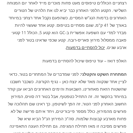
רצחניים הכוללים טיפוסים מעט פחות מוכרים מייד לאחר יום המנוחה
השלישי. הקטע הלפני האחרון כבר יביא לנו את הלהיט של הטורים
האחרונים בדמות הנג"ש המסיים, כשהפעם נקבל אחד רצחני במיוחד
באורך של 41 ק"מ, שגם מסתיים בטיפוס. קטע אחד שעשוי להיות
מבדר למדי עם השפעה אפשרית ב-GC הוא קטע 5, הכולל 11 קטעי
פאבה ממסלול מירוץ פאריס-רובה. קטע שכפי שראינו בטור לפני
ארבע שנים,
יכול להסתיים בדמעות
.
האלפ דואז – עוד טיפוס שיכול להסתיים בדמעות
המתחרה השקט והקטלני:
לפני שמדברים על המתחרים בטור, כדאי
לציין אחד שנקווה מאד שלא ינצח כאן – נגיף הקורונה. כשכבר חשבנו
שהשטות הזאת מאחורינו, השבועות והימים האחרונים הביאו ענן קודר
במיוחד בהקשר זה. זה התחיל כטפטוף, אבל בטור דה סוויס, המירוץ
החשוב האחרון לפני הטור, זה הפך לשיטפון. כך ראינו שם תהלוכה של
פורשים מהמירוץ, כולל מספר פייבוריטים, ויחד איתם פרישה של לא
פחות מארבע קבוצות שלמות. סה"כ המירוץ הנ"ל הביא שיא של
פורשים מסיבה זו מאז תחילת המגיפה. גם תחילת העונה התאפיינה