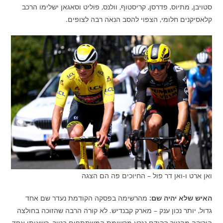
סטויבן, מתיוס, פדרסן, קריסטוף, וולנס, פוליט וסאגאן ישלימו הרכב
קלאסיקנים חלומי, הצפוי להסב הנאה רבה לצופים.
ואן ארט ו-ואן דר פול – החיוכים פה הם הצגה
האיש שלא יהיה שם:
מהרשימה בפסקה הקודמת נעדר שם אחד
גדול, יותר נכון ענק – מארק קבנדיש. לא קורה הרבה שהזוכה בחולצה
הירוקה מהטור הקודם נגרע מרשימת המשתתפים בטור. כשאותו אחד