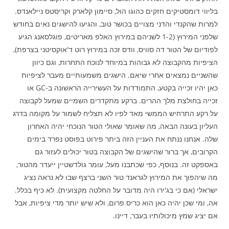
בליווי דומסטיקים חזקים כהוגו הול, סיימון קלארק וקריסטס ניילאנדס.
למרות שהקנדי והדני מצויים בכושר טוב, והגיעו להישגים נאים בחודש
שלפני המירוץ (1-2 לשניהם במירוץ האלפ מאריטים, פוגלסאנג הגיע
לפודיום של הטור דה סוויס, וודס זכה במירוץ רוט ד'אוקסיטני בצרפת),
הציפיות מהקבוצה לא גבוהות במיוחד לנוכח התחרות, וגם כיוון
שהשניים נמצאים אחרי שיאם. הישגים משמעותיים מעבר לציפיות
כאן יהיו זכייה בקטע, התמודדות על העשירייה הראשונה ב-GC או
זכייה בחולצת מלך ההרים. ברקע מתקדרים השמיים שמעל לקבוצה
על רקע התרחיש הממשי מאד לפיו לא תצליח לשמור על מקומה בדרג
העליון בעונה הבאה, מה שאומר שאולי הטור הנוכחי יהיה האחרון
שלה. אנחנו ננתח את העניין הזה ביתר פירוט בפוסט נפרד בימים
הקרובים, אך ברור שהישגים של הקבוצה בטור יכולים לעזור גם
באספקט זה. בנוסף, כפי שכתבנו מעל, עומר גולדשטיין ייעדר מהטור,
מה שיהפוך את המירוץ לגראנד טור השני ברצף שבו לא נראה נציג
ישראלי (אם כי בג'ירו היה מדובר על החלטה מקצועית). לא כיף בכלל.
אה, ומי שכן יהיה כאן הוא כריס פרום, ולא שיש יותר מדי ציפיות, אבל
אם יציג שמץ מיכולותיו בעבר, דיינו.