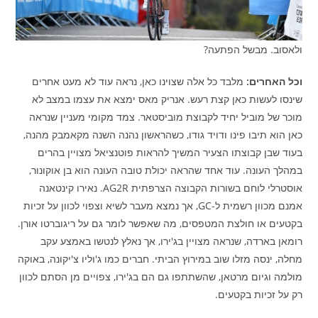
ולאסוב. מבשל הפתעה?
וכל האחרים:
מלבד כל אלה שצוינו כאן, נראה עוד לא מעט אחרים
שינסו לעשות כאן קצת רעש. אנריק מאס ימצא את עצמו במצב לא
מוכר של מוביל יחיד לקבוצת מוביסטאר. צמד מקומי מעניין שנראה
כאן הוא תיבו פינו ודויד גודו, כשהראשון נהנה השנה מקאמבק מהנה,
בעוד שבן קבוצתו הצעיר המשיך להראות פוטנציאל מצויין בהרים
במהלך העונה. עוד אחד שהראה יכולת טובה העונה הוא בן אוקונור,
אוסטרלי לוחם בשורות הקבוצה הצרפתית AG2R. נאירו קינטאנה
אמנם מכוון רשמית ל-GC, אך נמצא מעבר לשיא וצפוי לכוון על זכיות
בקטעים או חולצת המטפסים, מה שאפשר לומר גם על ריגוברטו אורן.
רומאן בארדה, שנראה מצויין בג'ירו, אך נאלץ לנטשו באמצע עקב
מחלה, ינסה מזלו שוב במירוץ הביתי. חברים כמו ג'וליו צ'יקונה, באוקה
מולמה וגיום מרטאן, שהשתתפו גם הם בג'ירו, צפויים מן הסתם לכוון
רק על זכיות בקטעים.