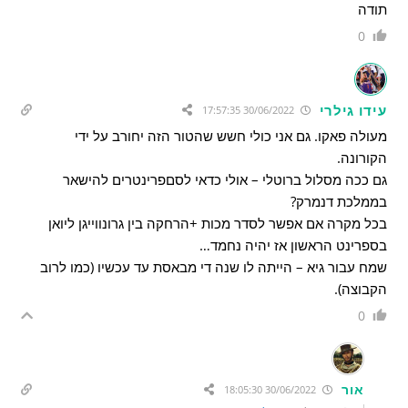
תודה
0
עידו גילרי
30/06/2022 17:57:35
מעולה פאקו. גם אני כולי חשש שהטור הזה יחורב על ידי
הקורונה.
גם ככה מסלול ברוטלי – אולי כדאי לסםפרינטרים להישאר
בממלכת דנמרק?
בכל מקרה אם אפשר לסדר מכות +הרחקה בין גרונווייגן ליואן
בספרינט הראשון אז יהיה נחמד…
שמח עבור גיא – הייתה לו שנה די מבאסת עד עכשיו (כמו לרוב
הקבוצה).
0
אור
30/06/2022 18:05:30