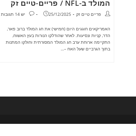
המולד ב-NFL / פריים-טיים זק
מחבר:
פורסם:
תגובות:
פריים טיים זק
25/12/2025
יש 14 תגובות
האמריקאים חוגגים היום (חמישי) את חג המולד ברוב פאר,
הדר, קניות ונסיעות. לאחר שהודלקו הנורות בעץ האשוח,
התקיימה ארוחת ערב חג המולד המסורתית וחולקו המתנות
בתוך הגרביים שעל האח –…