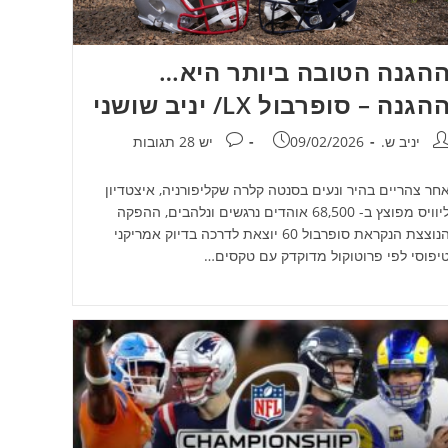
הגנה הטובה ביותר היא…
הגנה – סופרבול LX/ יניב שושני
חבר:
פורסם:
תגובות:
יניב ש.
09/02/2026
יש 28 תגובות
חר צהריים בהיר ונעים בסנטה קלרה שקליפורניה, איצטדיון
ליוויס מפוצץ ב- 68,500 אוהדים נרגשים ונלהבים, ההפקה
הנוצצת הנקראת סופרבול 60 יוצאת לדרכה בדיוק אמריקני
יפוסי לפי פרוטוקול מדוקדק עם טקסים…