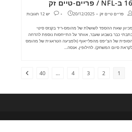
 ב-NFL / פריים-טיים זק
חבר:
פורסם:
תגובות:
פריים טיים זק
20/12/2025
יש 12 תגובות
כיוון שאת ההספד לשושלת של מהומס-ריד בקנזס סיטי
תבתי כבר בשבוע שעבר, אוותר על התייחסות נוספת להדחה
סופית של הצ'יפס מהפלייאוף (ולפציעה הטראגית של מהומס
קראת סיום המשחק). לחילופין, אנסה…
40
…
4
3
2
1
מעבר לעמוד ה