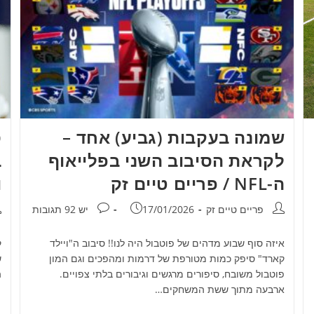
ס
שמונה בעקבות (גביע) אחד –
לקראת הסיבוב השני בפלייאוף
ו
ה-NFL / פריים טיים זק
מ
מחבר:
פורסם:
תגובות:
פריים טיים זק
17/01/2026
יש 92 תגובות
איזה סוף שבוע מדהים של פוטבול היה לנו!! סיבוב ה"ויילד
ש
קארד" סיפק כמות מטורפת של דרמות ומהפכים וגם המון
ה
פוטבול משובח, סיפורים מרגשים וגיבורים בלתי צפויים.
ארבעה מתוך ששת המשחקים…