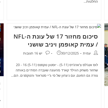
החלטות…
מ
סיכום מחזור 17 של עונת ה-NFL
/ עמית קאופמן ויניב שושני
מחבר:
פורסם:
תגובות:
עמית
30/12/2025
יש 16 תגובות
לוס אנג'לס צ'ארג'רס (5-11) - יוסטון טקסנס (5-11) 16 - 20
שחזור משחק הווילד קארד מהעונה שעברה הסתיים באותה
צורה גם הפעם, עם ניצחון של סי ג'יי סטראוד והטקסנים. הם…
ה
17
מ