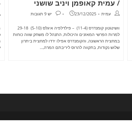
/ עמית קאופמן ויניב שושני
16
מחבר:
פורסם:
תגובות:
מ
עמית
23/12/2025
יש 9 תגובות
וושינגטון קומנדרס (11-4) – פילדלפיה איגלס (5-10) 29-18
מ
למרות הפרשי המאזנים והיכולות, התנהל לו משחק שווה כוחות
כ
במחצית הראשונה, והקומנדרס אפילו ירדו למחצית ביתרון
ה
שלוש נקודות, בתקווה להרוס ליריבתם המרה,…
ל