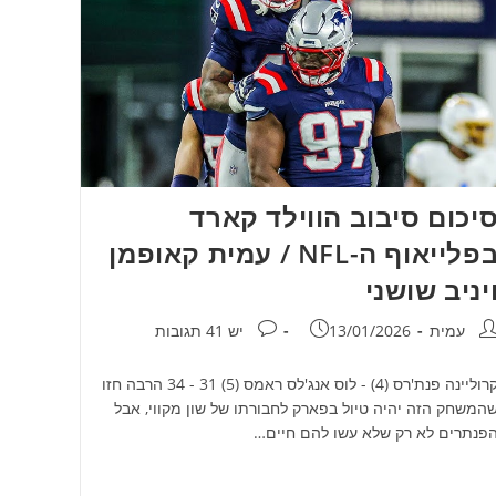
יכום סיבוב הווילד קארד
בפלייאוף ה-NFL / עמית קאופמן
יניב שושני
חבר:
פורסם:
תגובות:
עמית
13/01/2026
יש 41 תגובות
קרוליינה פנת'רס (4) - לוס אנג'לס ראמס (5) 31 - 34 הרבה חזו
המשחק הזה יהיה טיול בפארק לחבורתו של שון מקווי, אבל
פנתרים לא רק שלא עשו להם חיים…