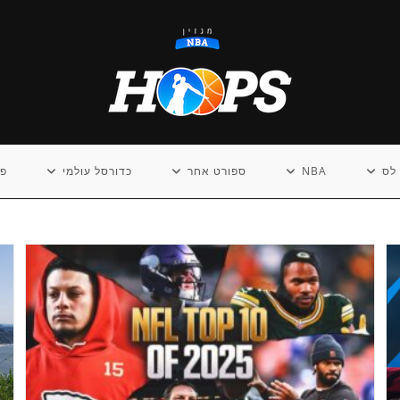
לס
NBA
ספורט אחר
כדורסל עולמי
פו