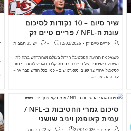
ה
שיר סיום – 10 נקודות לסיכום
ה
עונת ה-NFL / פריים טיים זק
מ
מחבר:
פורסם:
תגובות:
פריים טיים זק
12/02/2026
יש 35 תגובות
א
כשנאלמה תרועת הפסטיבל הגדול בעולם (שהתרחש בתחילת
השבוע באצטדיון של הניינרס בסנטה קלרה) וגביע לומברדי חזר
לסיאטל אחרי 12 שנים, נשארנו שוב – כמו בכל חודש פברואר –
ט
עם ההנג-אובר…
סיכום גמרי החטיבות ב-NFL /
עמית קאופמן ויניב שושני
מחבר:
פורסם:
תגובות:
עמית
27/01/2026
יש 22 תגובות