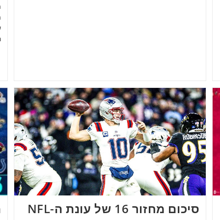
ה
ה
ש
ר
סיכום מחזור 16 של עונת ה-NFL
ה