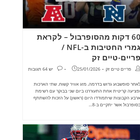
60 דקות מהסופרבול – לקראת
גמרי החטיבות ב-NFL /
ריים-טיים זק
חבר:
פורסם:
תגובות:
פריים טיים זק
25/01/2026
יש 64 תגובות
אחר סופשבוע גדוש בדרמה, מזג אוויר קשוח, שתי הארכות
פציעה קריטית אחת התעוררנו ביום שני בבוקר עם רשימת
רבע הקבוצות שיתמודדו היום (ראשון) על הזכות להשתתף
סופרבול אשר יתקיים ב-8…