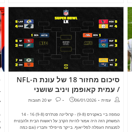
סיכום מחזור 18 של עונת ה-NFL
/ עמית קאופמן ויניב שושני
L
מחבר:
פורסם:
תגובות:
מ
עמית
06/01/2026
יש 20 תגובות
טמפה ביי באקנירס (9-8) - קרוליינה פנת'רס (9-8) 16 - 14
מ
המשחק הזה היה אמור להיות הקרב על ראשות הבית ולהבטיח
למנצחת העפלה לפלייאוף. בייקר מייפילד וחבריו (וגם כמה
כ