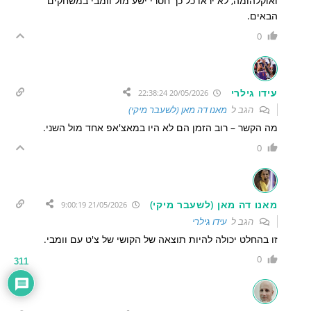
ואוקלהומה, לא יראו כל כך חסרי ישע מול וומבי במשחקים
הבאים.
0
עידו גילרי
20/05/2026 22:38:24
הגב ל
מאנו דה מאן (לשעבר מיקי)
מה הקשר – רוב הזמן הם לא היו במאצ'אפ אחד מול השני.
0
מאנו דה מאן (לשעבר מיקי)
21/05/2026 9:00:19
הגב ל
עידו גילרי
זו בהחלט יכולה להיות תוצאה של הקושי של צ'ט עם וומבי.
0
311