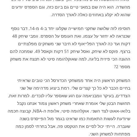
מהשדה. הוא היה שם במאני טיים גם ביום כזה, וגם הספרס יודעים
שהוא לא יקלע באחוזים כאלה לאורך הסדרה.
תוסיפו לזה שלושה שחקני חמישייה שקלעו יחד ב-4 מ-14, דבר נוסף
שכנראה לא יחזור על עצמו, ואת העומס על הספרס. וומבי שיחק 48
דקות ועד כה לאורך הפלייאוף לא חיבר שני משחקים מפלצתיים
ברצף. פוקס לא שיחק, ואסל שיחק 51 דקות וקאסל 49. שמחכה להם
ההגנה הכי פיזית בליגה, למה שאוקלהומה סיטי לא תנצח את משחק
מספר 2?
המשחק הראשון היה אחד ממשחקי הכדורסל הכי טובים שראיתי
בחיים הכבר לא כל כך קצרים שלי. רמת ביצוע מדהימה של שני
הצדדים, בעיקר וומבניאמה עם רגע שאספר עליו לנכדים. למרות זאת,
תחושת הבטן שלי אומרת שאחרי משחק ראשון צמוד אנחנו נקבל
בלואו-אאוט לצד השני. אוקלהומה סיטי, אלופת ה-NBA, קבוצה חכמה
שיודעת לעשות התאמות כמו שראינו בגמר מול הפייסרס בשנה
שעברה. הייתי יכול לסיים את הטקסט פה, אבל בחרתי לסמן כמה
מפתחות למשחק השני.