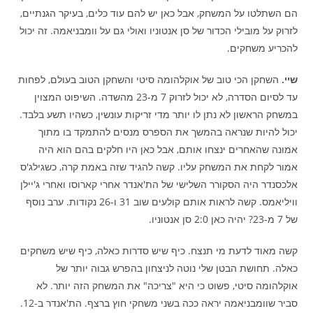
הם השתלטו על המשחק, אבל כאן יש להם עוד כלים, בעיקר הגנתיים,
לזרוק על מובילי הכדור של סן אנטוניו ואולי גם על וומבניאמה. זה יכול
להכריע משחקים.
שיי.
השחקן הכי טוב של אוקלהומה סיטי והשחקן הטוב בעולם, לפחות
עד לסיום הסדרה, לא יכול לזרוק 7 מ-23 מהשדה. השיפוט המצוין
במשחק הראשון לא נתן לו יותר מדי זריקות עונשין, כשהיו תשע בלבד.
יכול להיות שנראה בהמשך את הספרס מנסים להתמקד בו מתוך
אמונה שהאחרים ינצחו אותם, אבל כאן היו חלקים בהם הוא היה
אמור לקחת את המשחק עליו. קשה להגיד שזה באמת קרה, כשגילג'ס
אלכסנדר היה הסקורר השלישי של הת'אנדר אחרי קארוסו ואחרי ג'יילן
וויליאמס. קשה לראות אותם קולעים שוב 31 ו-26 נקודות. ערב נוסף
של 7 מ-23? יהיה כאן 2:0 סן אנטוניו.
קשה מאוד לדעת מי תנצח. כיף שיש סדרות כאלה, כיף שיש משחקים
כאלה. תחושת הבטן שלי נוטה לניצחון בהפרש גבוה יותר של
אוקלהומה סיטי, פשוט כי היא "צריכה" את המשחק הזה יותר. לא
סביר שוומבניאמה יראה ככה בשני משחקי חוץ ברצף. הת'אנדר ב-12.