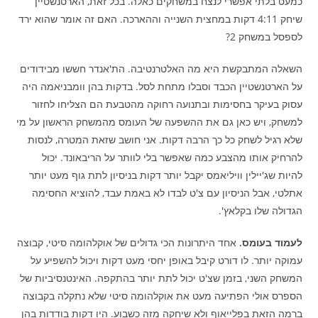
כמעט בלתי אפשרי לנצח במשחקים כאלה. בכל זאת, הארטנשטיין
שיחק 4:11 דקות במחצית השנייה וההארכה. האם זה אומר שהוא ירד
לספסל במשחק 2?
השאלה המתבקשת היא מה האלטרנטיבה. הת'אנדר חששו מבידודים
על הארטנשטיין הכבד וסבלו מתחת לסל. בדקות בהן וומבניאמה היה
עסוק בעיקר בחסימות ובתנועה רחוקה מהטבעת הם הצליחו לחזור
למשחק, ויש כאן גם את ההשפעה של העומס מהמשחק הראשון על מי
שלא רגיל לשחק כל כך הרבה דקות. אני חושב שזאת המטרה, לנסות
להרחיק אותו מהצבע כמה שאפשר בלי לוותר על הריבאונד. יכול
להיות שג'יילין וויליאמס יקבל יותר דקות בניסיון לתת גוף מעט יותר
אתלטי, אבל הניסיון עם צ'ט לבדו לא באמת עבד, להוציא החסימה
הגדולה שלו בקלאץ'.
לעמוד בעומס.
אחד היתרונות הכי גדולים של אוקלהומה סיטי, קבוצה
עמוקה יותר. לו דורט קיבל באופן יחסי מעט דקות ויכול להשפיע על
המשחק השני, בזמן שצ'ט יכול לתת יותר בהתקפה. האינטנסיביות של
הספרס אולי הפתיעה מעט את אוקלהומה סיטי שלא נתקלה בקבוצה
ברמה הזאת בפלייאוף ולא שיחקה מזה כשבוע. היו דקות בודדות בהן