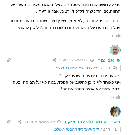
אני לא חושב שנתונים היסטוריים כאלו באמת מעידים משהו על
ההווה, אני יודע שזה דל"פ די רציני, אבל זו דעתי.
תרחיש סביר לחלוטין, לא אומר שאין סיכוי שתפסידו או שתובסו.
אבל דיברו פה על המשחק הזה בצורה הזויה לחלוטין לדעתי.
1
שי אבן צור
21/05/2026 1:29:11
הגב ל
מאנו דה מאן (לשעבר מיקי)
מה אכפת לי דינמיקות שמינמיקות?
אני כאוהד לא מוכן לחשוב על הפסד, בטח לא על תבוסה ובטח
ובטח שאני לא אהיה בסדר עם זה!
0
מאנו דה מאן (לשעבר מיקי)
20/05/2026 21:14:03
הגב ל
יו"ר איגוד רפי ההבנה העולמי