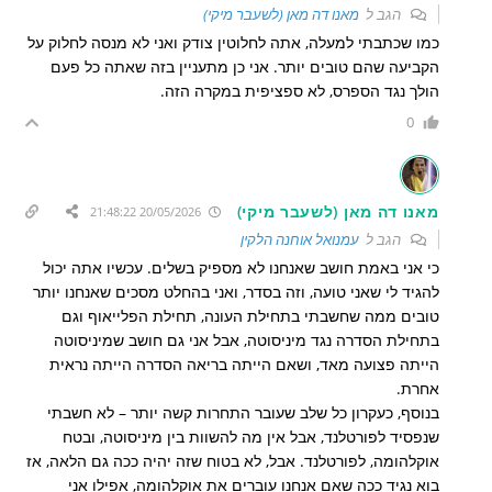
הגב ל
מאנו דה מאן (לשעבר מיקי)
כמו שכתבתי למעלה, אתה לחלוטין צודק ואני לא מנסה לחלוק על
הקביעה שהם טובים יותר. אני כן מתעניין בזה שאתה כל פעם
הולך נגד הספרס, לא ספציפית במקרה הזה.
0
מאנו דה מאן (לשעבר מיקי)
20/05/2026 21:48:22
הגב ל
עמנואל אוחנה הלקין
כי אני באמת חושב שאנחנו לא מספיק בשלים. עכשיו אתה יכול
להגיד לי שאני טועה, וזה בסדר, ואני בהחלט מסכים שאנחנו יותר
טובים ממה שחשבתי בתחילת העונה, תחילת הפלייאוף וגם
בתחילת הסדרה נגד מיניסוטה, אבל אני גם חושב שמיניסוטה
הייתה פצועה מאד, ושאם הייתה בריאה הסדרה הייתה נראית
אחרת.
בנוסף, כעקרון כל שלב שעובר התחרות קשה יותר – לא חשבתי
שנפסיד לפורטלנד, אבל אין מה להשוות בין מיניסוטה, ובטח
אוקלהומה, לפורטלנד. אבל, לא בטוח שזה יהיה ככה גם הלאה, אז
בוא נגיד ככה שאם אנחנו עוברים את אוקלהומה, אפילו אני