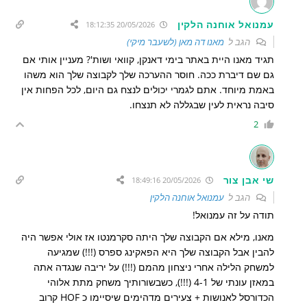
עמנואל אוחנה הלקין
20/05/2026 18:12:35
הגב ל
מאנו דה מאן (לשעבר מיקי)
תגיד מאנו היית באתר בימי דאנקן, קוואי ושות'? מעניין אותי אם
גם שם דיברת ככה. חוסר ההערכה שלך לקבוצה שלך הוא משהו
באמת מיוחד. אתם לגמרי יכולים לנצח גם היום, לכל הפחות אין
סיבה נראית לעין שבגללה לא תנצחו.
2
שי אבן צור
20/05/2026 18:49:16
הגב ל
עמנואל אוחנה הלקין
תודה על זה עמנואל!
מאנו, מילא אם הקבוצה שלך היתה סקרמנטו אז אולי אפשר היה
להבין אבל הקבוצה שלך היא הפאקינג ספרס (!!!) שמגיעה
למשחק הלילה אחרי ניצחון מהמם (!!!) על יריבה שנגדה אתה
במאזן עונתי של 4-1 (!!!), כשבשורותיך משחק מתת אלוהי
הכדורסל לאנושות + צעירים מדהימים שיסיימו כ HOF קרוב