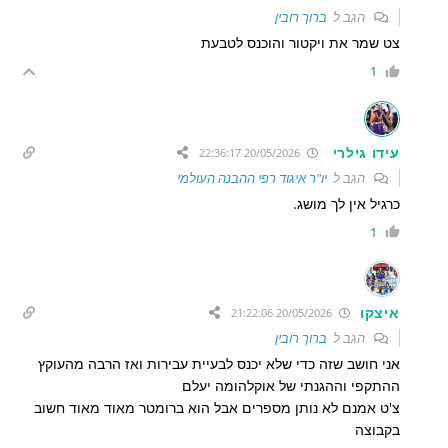
הגב ל
ברוך רובין
צט שמר את ויקטור והוכנס לטבעת
1
עידו גילרי
20/05/2026 22:36:17
הגב ל
יו"ר איגוד רפי ההבנה העולמי
כרגיל אין לך מושג.
1
איצקו
20/05/2026 21:22:06
הגב ל
ברוך רובין
אני חושב שזה כדי שלא יכנס לבעיית עבירות ואז הרבה מהעוקץ
ההתקפי וההגנתי של אוקלהומה יעלם
צ'ט אמנם לא נותן מספרים אבל הוא ברומטר מאוד מאוד חשוב
בקבוצה