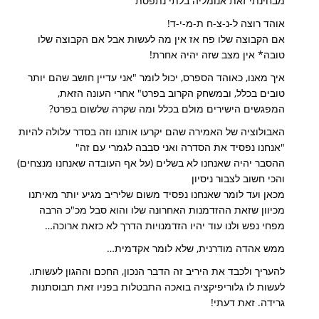
מבחינתי זאת אנומליה בלתי נתפסת
אוהד רוצה ל-נ-צ-ח ת-מ-י-ד!
אם הקבוצה שלו פח אז אין מה לעשות אבל אם הקבוצה שלו
טובה* אין מצב שזה יהיה אחרת!
איך מאנו, כאוהד הספרס, יכול לומר "אני עדיין חושב שהם יותר
טובים בכלל, ובמשחק הקרוב בפרט" אחרי העונה הזאת,
המפגשים הישירים מולם בכלל ומה שקרה שלשום בפרט?
האבולוציה של האמירה שהם יקרעו אותנו וזה בסדר עלולה להיות
"אנחנו נפסיד את הסדרה ואני סבבה לגמרי עם זה"
ההסבר יהיה שאנחנו לא בשלים (על אף העובדה שאנחנו מנצחים)
והכי חשוב לצבור ניסיון
מכאן ועד לומר שאנחנו נפסיד משום שליריב מגיע יותר מאיתנו
מכיוון שזאת ההזדמנות האחרונה שלו והוא סבל מכ"כ הרבה
מפחי נפש ולנו עוד יהיו הזדמנויות הדרך לא כזאת ארוכה…
ממש אהדה מודרנית, שלא לומר אקדמית…
להעריך ולכבד את היריב זה הדבר הנכון, החכם וההגון לעשותו.
לעשות לו גלוריפיקציה בואכה התבטלות בפניו זאת תבוסתנות
גרידה. זאת דעתי!