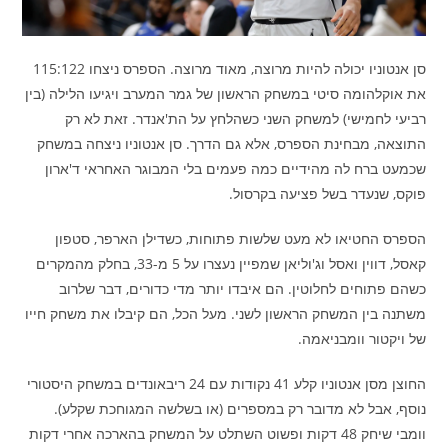
סן אנטוניו יכולה להיות מרוצה, מאוד מרוצה. הספרס ניצחו 115:122
את אוקלהומה סיטי במשחק הראשון של גמר המערב ויגיעו הלילה (בין
רביעי לחמישי) למשחק השני כשהלחץ על הת'אנדר. זאת לא רק
התוצאה, מבחינת הספרס, אלא גם הדרך. סן אנטוניו ניצחה במשחק
שכמעט ברח לה מהידיים כמה פעמים בלי המבוגר האחראי ד'ארון
פוקס, שנעדר בשל פציעה בקרסול.
הספרס החטיאו לא מעט שלשות פתוחות, כשדילן הארפר, סטפון
קאסל, דווין ואסל וג'וליאן שמפיין נעצרו על 5 מ-33, בחלק מהמקרים
כשהם פתוחים לחלוטין. הם איבדו יותר מדי כדורים, דבר שלרוב
משתנה בין המשחק הראשון לשני. מעל הכל, הם קיבלו את משחק חייו
של ויקטור וומבניאמה.
החוצן מסן אנטוניו קלע 41 נקודות עם 24 ריבאונדים במשחק היסטורי
נוסף, אבל לא מדובר רק במספרים (או בשלשה המגוחכת שקלע).
וומבי שיחק 48 דקות ופשוט השתלט על המשחק בהארכה אחרי דקות