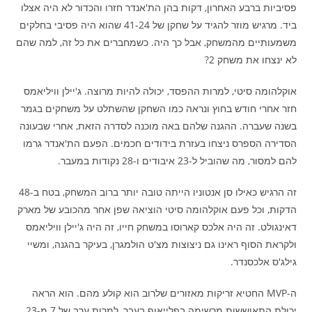
פסיביות ברבע האחרון, דקות בהן הת'אנדר חזרו והכדור לא היה אצלו
ביד. מרגיש מוזר להגיד על שחקן של 41-24 שהוא היה פסיבי בחלקים
משמעותיים מהמשחק, אבל כך היה. כשמחברים את כל זה, למה שהם
לא ינצחו את משחק 2?
אוקלהומה סיטי, למרות ההפסד, יכולה להיות מרוצה. ג'יילן וויליאמס
חזר אחרי חודש בחוץ ונראה כמו השחקן שהשתלט על משחקים בגמר
בשנה שעברה. ההגנה שלהם באה מוכנה לסדרה הזאת, אחרי שבעונה
הסדירה הספרס ניצחו בעזרת בידודים חכמים. הפעם הת'אנדר גרמו
להם למסור, מה שהוביל ל-23 איבודים ו-28 נקודות במעבר.
זה הרגיש כאילו סן אנטוניו הייתה טובה יותר ברוב המשחק, בטח ב-48
הדקות, וכל פעם אוקלהומה סיטי הוציאה שפן אחר מהכובע של מארק
דאינגולט. זה היה אלכס קארוסו במשחק חייו, זה היה ג'יילן וויליאמס
ולקראת הסוף ראינו גם ניצוצות מצ'ט הולמגרן, בעיקר בהגנה, ומשיי
גילג'ס אלכסנדר.
ה-MVP החטיא זריקות מאזורים שלרוב הוא קולע מהם. הוא הראה
יכולת התאוששות מרשימה בפלייאוף בעבר, למרות ערב של 7 מ-23