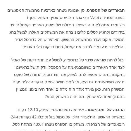
הגארדים של הספרס
. סן אנטוניו ניצחה בארבעה מחמשת המפגשים
בעונה הסדירה (כולל חצי גמר הגביע שהוסיף משחק נוסף)
כשוומבניאמה לא היה בשיאו. היכולת של פוקס, הארפר וקאסל לייצר
בידודים ולהגיע לסלים קלים ניצחה את המשחקים האלה, למשל בחג
המולד. פוקס נעדר מהמשחק הראשון, הארפר שיחק כדורסל אדיר
והת'אנדר ידעו איך לסגור את קאסל, בטח בדקות בלי הארפר.
יכול להיות שנראה שינוי קל ברוטציה, למשל עם יותר דקות של ואסל
לצד אחד הגארדים כשוומבניאמה על הספסל, ודקות של בראיינט
במקומו במה שיאפשר להם לשחק עם יוצר נוסף. החזרה של פוקס
תהיה משמעותית גם היא, אבל אני חושב שזאת הנקודה עליה יקום
המשחק הזה. כאן גארד אחד היה מדהים, אחד היה בינוני (ומצוין
בהגנה) ואחד לא שיחק. מה יהיה במשחק הבא?
ההגנה על וומבניאמה.
איזייאה הארטנשטיין שיחק 12:10 דקות
במשחק הראשון. הת'אנדר הלכו על סמול בול וקיבלו 42 נקודות ו-24
ריבאונדים של הצרפתי, משחק בו הספרס ניצחו 40:61 מתחת לסל.