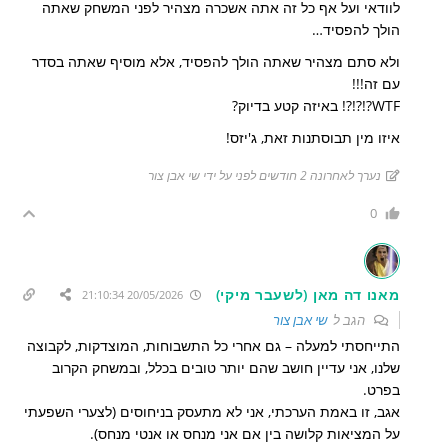
לוודאי ועל אף כל זה אתה אשכרה מצהיר לפני המשחק שאתה
הולך להפסיד…
ולא סתם מצהיר שאתה הולך להפסיד, אלא מוסיף שאתה בסדר
עם זה!!!
WTF?!?!?! באיזה קטע בדיוק?
איזו מין תבוסתנות זאת, ג'יזס!
נערך לאחרונה 2 חודשים לפני על ידי שי אבן צור
0
מאנו דה מאן (לשעבר מיקי)
20/05/2026 21:10:34
הגב ל
שי אבן צור
התייחסתי למעלה – גם אחרי כל התשבוחות, המוצדקות, לקבוצה
שלנו, אני עדיין חושב שהם יותר טובים בכלל, ובמשחק הקרוב
בפרט.
אגב, זו באמת הערכתי, אני לא מתעסק בניחוסים (לצערי השפעתי
על המציאות קלושה בין אם אני מנחס או אנטי מנחס).