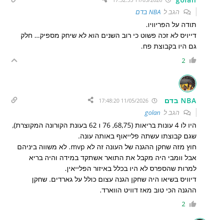
הגב ל
NBA בדם
תודה על הפריוויו.
דייויס לא זכה פשוט כי רוב השנים הוא לא שיחק מספיק… חלק
גם היו בקבוצת פח.
2
NBA בדם
11/05/2026 17:48:20
הגב ל
golan
היו לו 4 עונות בריאות (68,75, 76 ו 62 בעונת הקורונה המקוצרת),
שגם קבוצתו עשתה פלייאוף באותה עונה.
חוץ מזה שחקן ההגנה של העונה זה לא mvp. לא משווה ביניהם
אבל וומבי היה מקבל את התואר אשתקד במידה והיה בריא
למרות שהספרס לא היו בכלל באיזור הפלייאין.
דיוויס בשיאו היה שחקן הגנה עצום כולל על גארדים. שחקן
ההגנה הכי טוב מאז דוויט הווארד.
2