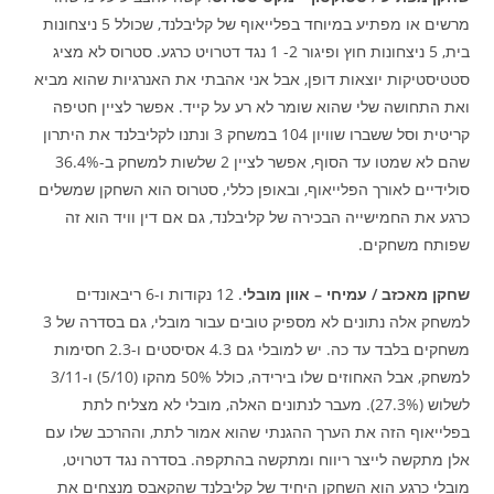
מרשים או מפתיע במיוחד בפלייאוף של קליבלנד, שכולל 5 ניצחונות
בית, 5 ניצחונות חוץ ופיגור 2- 1 נגד דטרויט כרגע. סטרוס לא מציג
סטטיסטיקות יוצאות דופן, אבל אני אהבתי את האנרגיות שהוא מביא
ואת התחושה שלי שהוא שומר לא רע על קייד. אפשר לציין חטיפה
קריטית וסל ששברו שוויון 104 במשחק 3 ונתנו לקליבלנד את היתרון
שהם לא שמטו עד הסוף, אפשר לציין 2 שלשות למשחק ב-36.4%
סולידיים לאורך הפלייאוף, ובאופן כללי, סטרוס הוא השחקן שמשלים
כרגע את החמישייה הבכירה של קליבלנד, גם אם דין וויד הוא זה
שפותח משחקים.
שחקן מאכזב / עמיחי – אוון מובלי
. 12 נקודות ו-6 ריבאונדים
למשחק אלה נתונים לא מספיק טובים עבור מובלי, גם בסדרה של 3
משחקים בלבד עד כה. יש למובלי גם 4.3 אסיסטים ו-2.3 חסימות
למשחק, אבל האחוזים שלו בירידה, כולל 50% מהקו (5/10) ו-3/11
לשלוש (27.3%). מעבר לנתונים האלה, מובלי לא מצליח לתת
בפלייאוף הזה את הערך ההגנתי שהוא אמור לתת, וההרכב שלו עם
אלן מתקשה לייצר ריווח ומתקשה בהתקפה. בסדרה נגד דטרויט,
מובלי כרגע הוא השחקן היחיד של קליבלנד שהקאבס מנצחים את