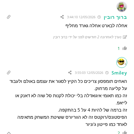
ברוך רובין
12/05/2026 3:44:10
אחלה לבארט אחלה גארד מחליף
נערך לאחרונה 2 חודשים לפני על ידי ברוך רובין
1
Smiley
12/05/2026 3:55:03
האחים תומפסון צריכים כל הקיץ לסגור את עצמם באולם ולעבוד
על קליעה מרחוק.
זה כמו תאומי איגואדלה בלי יכולת לקנות סל שזה לא דאנק או
לייאפ.
זה ברמה של להיות 4 על 5 בהתקפה.
הפיסטונס/רוקטס זה לא הווריורס ששיטת המשחק מתאימה
לאחד כמו פייטון ג'וניור
2