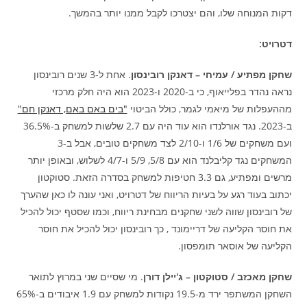
דקות המנוחה שלו, והם יצטרכו לקבל ממנו יותר בהמשך.
דטרויט:
שחקן מפתיע / עמיחי – דאנקן רובינסון
. אחת ל-3 שנים רובינסון
נראה נהדר בפלייאוף, כי ב-2020 ו-2023 הוא היה חלק מרכזי
מההעפלות של מיאמי לגמר, כולל הביטוי
"בים באם באם, דאנקן חם"
ב-2023. נגד אורלנדו הוא עוד היה עם 2.7 שלשות למשחק ב-36.5%
ועם משחקים של 1/6 ו-2/10 לצד משחקים טובים, אבל ב-3
המשחקים נגד קליבלנד הוא עם 5/8, 5/9 ו-4/7 לשלוש, ובאופן יותר
מרשים ומפתיע, גם 3.3 חטיפות למשחק בסדרה הזאת. סטוקטון
יכתוב בעוד רגע על בעיות הריווח של דטרויט, ואני עונה לו כאן שהערך
של רובינסון שווה לשני שחקנים מבחינת ריווח, וכמו שסטף יכול להכיל
את חוסר הקליעה של דריימונד , כך רובינסון יכול להכיל את חוסר
הקליעה של אוסאר תומפסון.
שחקן מאכזב / סטוקטון – ג'יילן דורן
. מי שסיים שני במרוץ לתואר
השחקן המשתפר ירד מ-19.5 נקודות למשחק עם 1.9 איבודים ב-65%