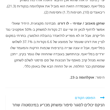
בפלייאוף, כשבסדרה הזאת הוא מוביל את אוקלהומה בנקודות (21.3),
ריבאונדים (10), חטיפות (1.7) וחסימות (2).
שחקן מאכזב / עמיחי – לו דורט
. מבחינה מקצועית, היחיד שאולי
אפשר לדחוף לכאן זה שיי עם 21 נקודות למשחק ב-50% אפקטיבי נגד
הלייקרס, אבל זה לא מפריע לת'אנדר בהובלת הולמגרן. בחרתי במקום
לציין את דורט שעומד על ממוצע של 6.6 נקודות ב-37.1% לשלוש
בפלייאוף, אבל זו עונה שנייה ברציפות שכמות הדקות והמעמד שלו
יורדים בפלייאוף, ובהתחשב בעובדה שהחוזה שלו נגמר בקיץ, ייתכן
שהוא מנהל קרב מאסף על הנכונות של סם פרסטי לשלם לשחקן
שמסתמן כבר החלפה, או על החוזה הבא שלו באופן כללי.
הימור:
אוקלהומה ב-23
.
לקרוא
הפוסט הקודם
מאמרים
הניקס יכולים לסגור סיפור ומשחק מכריע במינסוטה/ שחר
נוספים