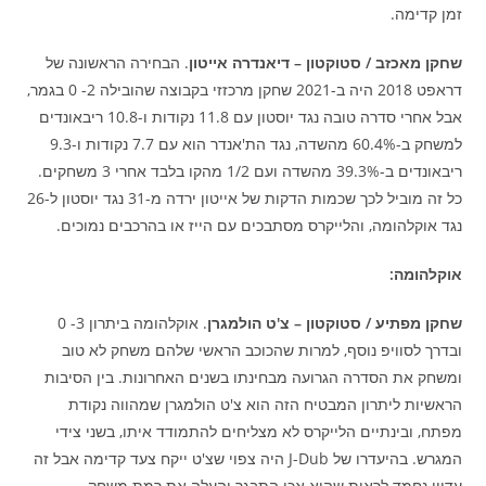
זמן קדימה.
שחקן מאכזב / סטוקטון – דיאנדרה אייטון
. הבחירה הראשונה של
דראפט 2018 היה ב-2021 שחקן מרכזזי בקבוצה שהובילה 2- 0 בגמר,
אבל אחרי סדרה טובה נגד יוסטון עם 11.8 נקודות ו-10.8 ריבאונדים
למשחק ב-60.4% מהשדה, נגד הת'אנדר הוא עם 7.7 נקודות ו-9.3
ריבאונדים ב-39.3% מהשדה ועם 1/2 מהקו בלבד אחרי 3 משחקים.
כל זה מוביל לכך שכמות הדקות של אייטון ירדה מ-31 נגד יוסטון ל-26
נגד אוקלהומה, והלייקרס מסתבכים עם הייז או בהרכבים נמוכים.
אוקלהומה:
שחקן מפתיע / סטוקטון – צ'ט הולמגרן
. אוקלהומה ביתרון 3- 0
ובדרך לסוויפ נוסף, למרות שהכוכב הראשי שלהם משחק לא טוב
ומשחק את הסדרה הגרועה מבחינתו בשנים האחרונות. בין הסיבות
הראשיות ליתרון המבטיח הזה הוא צ'ט הולמגרן שמהווה נקודת
מפתח, ובינתיים הלייקרס לא מצליחים להתמודד איתו, בשני צידי
המגרש. בהיעדרו של J-Dub היה צפוי שצ'ט ייקח צעד קדימה אבל זה
עדיין נחמד לראות שהוא אכן התבגר והעלה את רמת משחק