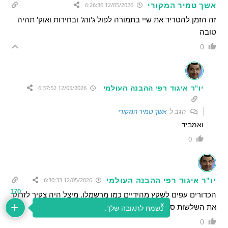
אשך טמיר המקורי
12/05/2026 6:26:36
זה הזמן להטריד את שיי בתמורה לפול ג'ורג' ובחירות ואוק' תהיה
טובה
0
יו"ר איגוד רפי ההבנה העולמי
12/05/2026 6:37:52
הגב ל
אשך טמיר המקורי
ואמביד
0
יו"ר איגוד רפי ההבנה העולמי
12/05/2026 6:30:33
170
הכדורים עפים לשקץ מהידיים כמו מרשמלו. מיצל היה צקיך לזרוק
x
את השלשות סתם תקע את ההתקפה
נשמח לתגובה שלך.
0