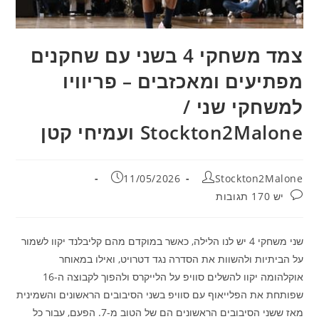
צמד משחקי 4 בשני עם שחקנים
מפתיעים ומאכזבים – פריוויו
למשחקי שני /
Stockton2Malone ועמיחי קטן
מחבר:
פורסם:
11/05/2026
Stockton2Malone
תגובות:
יש 170 תגובות
שני משחקי 4 יש לנו הלילה, כאשר במוקדם מהם קליבלנד יקוו לשמור
על הביתיות ולהשוות את הסדרה נגד דטרויט, ואילו במאוחר
אוקלהומה יקוו להשלים סוויפ על הלייקרס ולהפוך לקבוצה ה-16
שפותחת את הפלייאוף עם סוויפ בשני הסיבובים הראשונים והשמינית
מאז ששני הסיבובים הראשונים הם של הטוב מ-7. הפעם, עבור כל