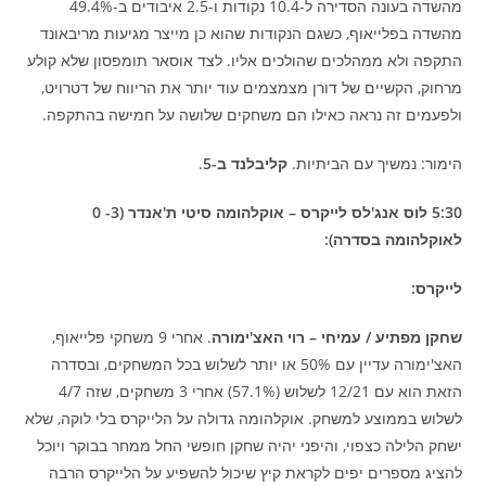
מהשדה בעונה הסדירה ל-10.4 נקודות ו-2.5 איבודים ב-49.4%
מהשדה בפלייאוף, כשגם הנקודות שהוא כן מייצר מגיעות מריבאונד
התקפה ולא ממהלכים שהולכים אליו. לצד אוסאר תומפסון שלא קולע
מרחוק, הקשיים של דורן מצמצמים עוד יותר את הריווח של דטרויט,
ולפעמים זה נראה כאילו הם משחקים שלושה על חמישה בהתקפה.
הימור: נמשיך עם הביתיות.
קליבלנד ב-5
.
5:30 לוס אנג'לס לייקרס – אוקלהומה סיטי ת'אנדר (3- 0
לאוקלהומה בסדרה):
לייקרס:
שחקן מפתיע / עמיחי – רוי האצ'ימורה
. אחרי 9 משחקי פלייאוף,
האצ'ימורה עדיין עם 50% או יותר לשלוש בכל המשחקים, ובסדרה
הזאת הוא עם 12/21 לשלוש (57.1%) אחרי 3 משחקים, שזה 4/7
לשלוש בממוצע למשחק. אוקלהומה גדולה על הלייקרס בלי לוקה, שלא
ישחק הלילה כצפוי, והיפני יהיה שחקן חופשי החל ממחר בבוקר ויוכל
להציג מספרים יפים לקראת קיץ שיכול להשפיע על הלייקרס הרבה