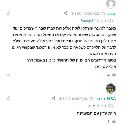
אבג
12/05/2026 15:14:34
הגב ל
hagay81
מעבר לטענה ששחקן לוקח אליפויות לבדו שברור שצריכים עוד
שחקנים, הטענה שיוטה או פיניקס או סיאטל ההם היו מנצחים
את גולדן סטייט של סטף דוראנט וקליי נקרא לה מעניינת. שלא
לדבר על הלייקרס כשקארים כבר לא או פורטלנד שבקושי הגיעו
פעם אחת לגמר.
בסוף הדירוגים הם עניין של תחושה כי אין באמת דרך
אובייקטיבית
4
NBA בדם
12/05/2026 15:54:13
הגב ל
אבג
היית עדין עם המעניינת
1