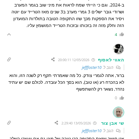
ב-2024. וגם כי הייתי שמח לראות את מיני שוב בגמר המערב
ושרודי גובר ישלים 3 גמרי מערב ב3 שנים מאז הטרייד עם יוטה
ויסיר את הספקות מכך שזו התקופה הטובה בתולדות המועדון
הזה וחלק מזה זה בזכותו ובזכות הטרייד המושמץ עליו.
4
האווי לאסוף
12/05/2026 20:00:11
הגב ל
jefffoster10
ברור, אתה לגמרי צודק. כל מה שאמרתי תקף רק לשנה הזו, והוא
לא בהכרח רע (או טוב), הוא בסך הכל עובדה. לכולם שם יש עתיד
נהדר, נשאר רק להשתפשף
0
שי אבן צור
13/05/2026 2:29:40
הגב ל
jefffoster10
אני חושב שזאת התקופה הכי טובה של מיני גם אם ייעצרו בשלב