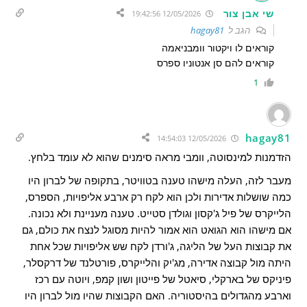
שי אבן צור
12/05/2026 19:42:56
הגב ל
hagay81
קוראים לו ויקטור וומבניאמה
קוראים להם סן אנטוניו ספרס
1
hagay81
12/05/2026 14:54:03
הזדמנות למינסוטה, וומבי מראה סימנים שהוא לא עומד בלחץ.
מעבר לזה, העלה מישהו טענה בטוויטר, בתקופה של לברון היו
כמה שושלות אדירות ולכן הוא לקח רק ארבע אליפויות, הספרס,
הלייקרס של פיל ג'קסון וגולדן סטייט. טענה מעניינת ולא נכונה.
אם מישהו הוא הגואט הוא אמור להיות מסוגל לנצח את כולם, גם
את קבוצות העל של הליגה, ג'ורדן לקח שש אליפויות שכל אחת
היתה מול קבוצה אדירה, מג'יק והלייקרס, פורטלנד של דרקסלר,
פיניקס של בארקלי, סיאטל של פייטון ושון קמפ, ויוטה עם רכז
וארבע מהגדולים בהיסטוריה. האם הקבוצות שהיו מול לברון היו