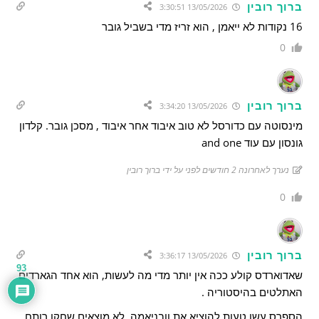
ברוך רובין
13/05/2026 3:30:51
16 נקודות לא ייאמן , הוא זריז מדי בשביל גובר
0
ברוך רובין
13/05/2026 3:34:20
מינסוטה עם כדורסל לא טוב איבוד אחר איבוד , מסכן גובר. קלדון
גונסון עם עוד and one
נערך לאחרונה 2 חודשים לפני על ידי ברוך רובין
0
ברוך רובין
13/05/2026 3:36:17
93
שאדוארדס קולע ככה אין יותר מדי מה לעשות, הוא אחד הגארדים
האתלטים בהיסטוריה .
הספרס עשו טעות להוציא את וובניאמה, לא מוצאים שחקן רותח,