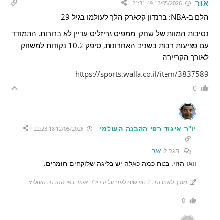
אור
12/05/2026 21:31:49
הלם ב-NBA: ברנדון קלארק הלך לעולמו בגיל 29
נסיבות המוות של שחקן ממפיס גריזליס עדיין לא ברורות. התמודד
עם פציעות רבות בשנים האחרונות, סיפק 10.2 נקודות למשחק
לאורך הקריירה
https://sports.walla.co.il/item/3837589
0
יו"ר איגוד רפי ההבנה העולמי
12/05/2026 22:23:18
הגב ל
אור
וואו הזוי. בטח כמה כאלה יש בליגה שלוקחים חומרים.
נערך לאחרונה 2 חודשים לפני על ידי יו"ר איגוד רפי ההבנה העולמי
0