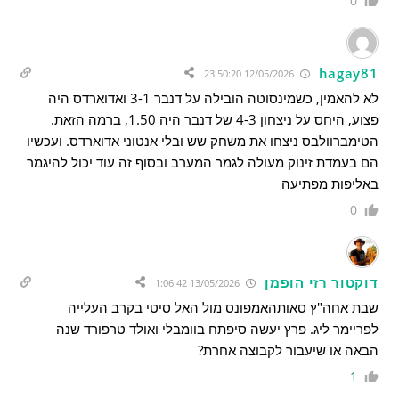
0
hagay81
12/05/2026 23:50:20
לא להאמין, כשמינסוטה הובילה על דנבר 3-1 ואדוארדס היה
פצוע, היחס על ניצחון 4-3 של דנבר היה 1.50, ברמה הזאת.
הטימברוולבס ניצחו את משחק שש ובלי אנטוני אדוארדס. ועכשיו
הם בעמדת זינוק מעולה לגמר המערב ובסוף זה עוד יכול להיגמר
באליפות מפתיעה
0
דוקטור רזי הופמן
13/05/2026 1:06:42
שבת אחה"ץ סאותהאמפונס מול האל סיטי בקרב העלייה
לפריימר ליג. פרץ יעשה סיפתח בוומבלי ואולד טרפורד שנה
הבאה או שיעבור לקבוצה אחרת?
1