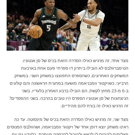
מצד אחד, זה מרגיש כאילו הסדרה הזאת בכיס של סן אנטוניו.
הטימברוולבס לא הובילו ביתרון דו ספרתי פעם אחת בארבעת
המשחקים האחרונים, כשהספרס התפוצצו במשחק השני. במשחק
הרביעי, כשויקטור וומבניאמה מושעה במחצית הראשונה והם קולעים
ב-6 מ-23 מחוץ לקשת, הם הובילו ברבע האחרון בלעדיו. בשני
הניצחונות של סן אנטוניו הספרס היו טובים בהרבה. בשני ההפסדים?
זה הרגיש כאילו זה בורח להם מהידיים.
מצד שני, זה מרגיש כאילו הסדרה הזאת בכיס של מינסוטה. עד כה
ראינו משחק יוצא דופן אחד של ויקטור וומבניאמה, ושהוולבס המנוסים
מצליחים להיכנס לו לראש ולהוביל להרחקה מיותרת. בלעדיו גם יום