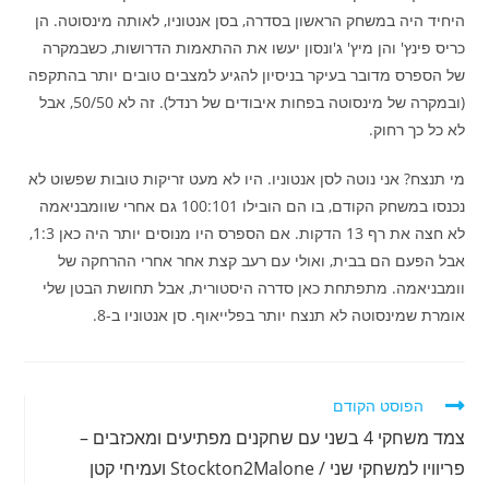
היחיד היה במשחק הראשון בסדרה, בסן אנטוניו, לאותה מינסוטה. הן
כריס פינץ' והן מיץ' ג'ונסון יעשו את ההתאמות הדרושות, כשבמקרה
של הספרס מדובר בעיקר בניסיון להגיע למצבים טובים יותר בהתקפה
(ובמקרה של מינסוטה בפחות איבודים של רנדל). זה לא 50/50, אבל
לא כל כך רחוק.
מי תנצח? אני נוטה לסן אנטוניו. היו לא מעט זריקות טובות שפשוט לא
נכנסו במשחק הקודם, בו הם הובילו 100:101 גם אחרי שוומבניאמה
לא חצה את רף 13 הדקות. אם הספרס היו מנוסים יותר היה כאן 1:3,
אבל הפעם הם בבית, ואולי עם רעב קצת אחר אחרי ההרחקה של
וומבניאמה. מתפתחת כאן סדרה היסטורית, אבל תחושת הבטן שלי
אומרת שמינסוטה לא תנצח יותר בפלייאוף. סן אנטוניו ב-8.
לקרוא
הפוסט הקודם
מאמרים
צמד משחקי 4 בשני עם שחקנים מפתיעים ומאכזבים –
נוספים
פריוויו למשחקי שני / Stockton2Malone ועמיחי קטן