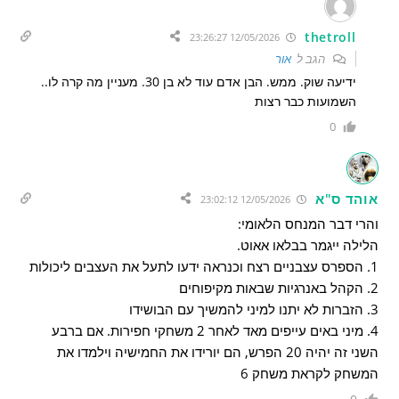
thetroll
12/05/2026 23:26:27
הגב ל
אור
ידיעה שוק. ממש. הבן אדם עוד לא בן 30. מעניין מה קרה לו..
השמועות כבר רצות
0
אוהד ס"א
12/05/2026 23:02:12
והרי דבר המנחס הלאומי:
הלילה ייגמר בבלאו אאוט.
1. הספרס עצבניים רצח וכנראה ידעו לתעל את העצבים ליכולות
2. הקהל באנרגיות שבאות מקיפוחים
3. הזברות לא יתנו למיני להמשיך עם הבושידו
4. מיני באים עייפים מאד לאחר 2 משחקי חפירות. אם ברבע
השני זה יהיה 20 הפרש, הם יורידו את החמישיה וילמדו את
המשחק לקראת משחק 6