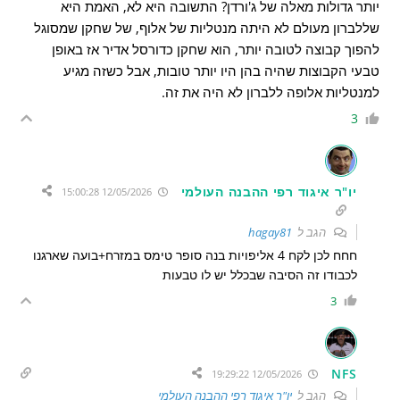
יותר גדולות מאלה של ג'ורדן? התשובה היא לא, האמת היא
שללברון מעולם לא היתה מנטליות של אלוף, של שחקן שמסוגל
להפוך קבוצה לטובה יותר, הוא שחקן כדורסל אדיר אז באופן
טבעי הקבוצות שהיה בהן היו יותר טובות, אבל כשזה מגיע
למנטליות אלופה ללברון לא היה את זה.
3
יו"ר איגוד רפי ההבנה העולמי
12/05/2026 15:00:28
הגב ל
hagay81
חחח לכן לקח 4 אליפויות בנה סופר טימס במזרח+בועה שארגנו
לכבודו זה הסיבה שבכלל יש לו טבעות
3
NFS
12/05/2026 19:29:22
הגב ל
יו"ר איגוד רפי ההבנה העולמי