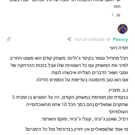
הזה
1
Penny
12/05/2026 18:01:23
תודה רועי
הכל מתחיל ונגמר בקיסר ג׳וליוס. משחק קודם הוא פשוט החריב
למיני את המשחק עם כל השטויות שלו אבל בזכות ההרחקה של
וומבי ושאר הדברים הצליחו איכשהו לנצח.
אם הוא טוב מינסוטה בעדיפות על הספרס הלילה
נ.ב. מעניין
בנקודת זמן מסוימת במשחק הקודם, היו על המגרש בו זמנית 5
שחקנים שמאליים (הם בסך הכל 10 אחוז מהאוכלוסייה
העולמית)!
רנדל, שאנון ג׳וניור, קונלי ג׳וניור, פוקס והארפר.
מי אמר שלשמאליים אין יתרון בכדורסל מול כל הימניים?