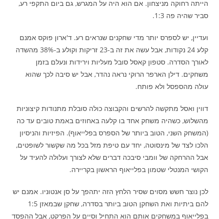
הייתה רחוקה מניצחון. אם הוא היה על המגרש, גם ביום התקפי רע,
סביר שהיה פה 1:3.
ועדיין, יש לספרס יותר מדי שחקנים שנראים רע. ד'ארון פוקס אמנם
קלע 24 נקודות, אבל עשה את זה ב-23 זריקות וקולע ב-38% מהשדה
לאורך הסדרה. סטפון קאסל סובל מעליות וירידות ונעלם בזמן
משחקים. דילן הארפר הרוקי נראה נהדר, אבל יש סיבה לכך שהוא
עולה מהספסל ולא פותח.
דווין ואסל מתקשה להרשים והקבוצה כולה סובלת מתנודות קיצוניות
מהשלוש, כשהיה משחק אחד בו קלעה באחוזים באמת טובים עד כה
(המשחק השני, הטוב ביותר של הספרס בפלייאוף). הפיזיות והניסיון
הלכו לצד של מינסוטה, יחד עם טיפת מזל בכל מה שקשור לשופטים,
אבל ההרחקה של וומבי סיבכה דברים שלא לצורך ועלולה להעיד על
הקושי המנטלי שטמון בפלייאוף הראשון בקריירה.
לכן נוצר חשש מסוים שסיר הלחץ הזה יתהפך על סן אנטוניו. אמנם יש
להם ביתיות ואת השחקן הטוב ביותר בסדרה, שחקן שבמאזן 1:5
בפלייאוף במשחקים אותם הוא התחיל וסיים על הפרקט, אבל ההפסד