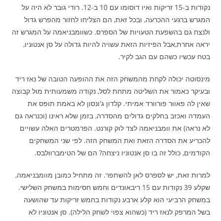
נקודות ב-15 זריקות ואיו דוסומו עם 10 ב-12. רודי גובר לא היה על
המגרש ברגעי ההכרעה, ובכל זאת, הם הצליחו לחזור מהפרש גדול
ולנצח גם בהשפעת הטעויות של הספרס. כשוומבניאמה על המגרש זה
יראה אחרת,אבל הפיזיות הזאת עשויה להיות גדולה על סן אנטוניו,
בטח עכשיו כשהם עם הגב לקיר.
מינסוטה יכולה לקחת מהמשחק הזה את ההופעה הטובה של נאז ריד
ובעיקר כאמור את השליטה מתחת לסל, נקודה משמעותית מול קבוצה
שאין לה פאוור פורוורד אמיתי. קלדון ג'ונסון לא באמת תופס את
העמדה ואכזב בחלקים גדולים מהסדרה, בזמן שלא ראינו (וכנראה גם
לא נראה) את וומבניאמה לצד לוק קורנט. הפרמטרים האלה עשויים
להכריע את הסדרה הזאת ואת המשחק הזה. לפי שני המשחקים
הקודמים, כולל זה בו סן אנטוניו ניצחה? הם של הטימברוולבס.
למרות זאת, יש לספרס לאן להשתפר. זה מתחיל כמובן מוומבניאמה,
שקלע 39 נקודות עם 15 ריבאונדים וחמש חסימות במשחק השלישי.
במשחק הרביעי הוא קלע ארבע נקודות בחמש זריקות עד שהושעה
בשל המרפק לנאז ריד (כשהוא צפוי לשחק הלילה). סן אנטוניו לא