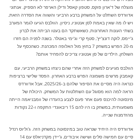
מוצלח של ד'ארון פוקס, סטפון קאסל ודילן הארפר לא הספיק. אנתוני
אדוורדס השתלט על המשחק ברבע הרביעי והשווה את הסדרה הזאת,
ויש לו מה שאין באמת לסן אנטוניו, ניסיון. הוולבס הגיעו לגמר המערב
בשתי העונות האחרונות, כשאשתקד הם בעטו הביתה את לברון
ג'יימס, לוקה דונצ'יץ', סטף קרי וג'ימי באטלר. בשנה לפניה הם חזרו
מ-20 הפרש במשחק 7 בחוץ מול האלופה המכהנת. כשהכסף על
השולחן, הילדים של סן אנטוניו צריכים להפחיד אותם?
הוולבס מגיעים למשחק הזה אחרי שהם ניצחו במשחק הרביעי, עם
קאמבק מרשים משמונה הפרש ברבע האחרון. הפסד שלישי ברציפות
כנראה היה מסיים את הסיפור שלהם ב-2025/26, אבל אדוורדס
הראה למה הוא מסוגל עם השתלטות על המשחק. היכולת של
מינסוטה להיכנס פעם אחר פעם לצבע בהעדרו של וומבניאמה הייתה
משמעותית, במשחק בו היו להם 15 ריבאונדי התקפה ו-22 נקודות
מהזדמנות שנייה.
אדוורדס היה היחיד שנראה טוב במינסוטה במשחק הזה. ג'וליוס רנדל
סיים עם חמישה סלים ושישה איבודים, ג'יידן מקדניאלס עם 14