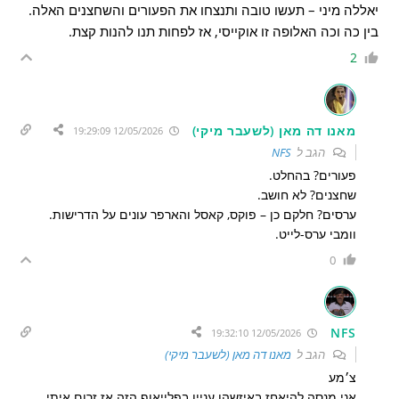
יאללה מיני – תעשו טובה ותנצחו את הפעורים והשחצנים האלה.
בין כה וכה האלופה זו אוקייסי, אז לפחות תנו להנות קצת.
2
מאנו דה מאן (לשעבר מיקי)
12/05/2026 19:29:09
הגב ל
NFS
פעורים? בהחלט.
שחצנים? לא חושב.
ערסים? חלקם כן – פוקס, קאסל והארפר עונים על הדרישות.
וומבי ערס-לייט.
0
NFS
12/05/2026 19:32:10
הגב ל
מאנו דה מאן (לשעבר מיקי)
צ׳מע
אני מנסה להיאחז באיזשהו עניין בפלייאוף הזה אז זרום איתי