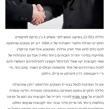
הלילה ב22:00 בשיקגו, ממש לפני משחק 4 בין הניקס לסיקסרס,
תתקיים הגרלת הלוטרי השנתית של ה-NBA. דם יזע וטנקינג שהתנקזו
להם כולם לרגע אחד חורץ גורלות. וושינגטון אינדיאנה וברוקלין
מחזיקות בסיכויי הזכייה הגבוהים ביותר (14%) אבל גם ההנהלות של
שאר הקבוצות יקוו שאלי הכדורסל הקשיבו לתפילותיהם ויאפשרו להם
לזכות בשירותיהם של אחד מהשמות הבולטים השנה: קאם בוזר, איי
ג'יי דיאבנטסה, דרין פיטרסון או קיילב ווילסון.
עם כל הנסיונות לטפל בבעיית הטנקינג והדראפט ייתכן שההגרלה
הלילה תתקיים בפעם האחרונה במתכונתה הנוכחית. הליגה עומדת
להצביע על
שינוי מקיף
לסיכויי הזכייה של הקבוצות עם דגש על פגיעה
בחלשות ביותר מה שייתן סיכוי גבוה יותר לקבוצות שבקושי נפלטו
מהפלייאוף לזכות בבחירה גבוהה. בין אם שינוי כזה יתרחש בפועל או