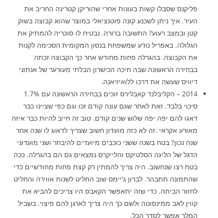
פליקנס שסבלו קשות בעונות אחרי שהוריקן קטרינה החריב את
העיר. איך ניתן לשכנע קונה פוטנציאלי במוצר שהוא קבוצה בשוק
קטן ובמצב רעוע? התשובה ברורה. נבטיח לו סוכריה להמתיק את
הגלולה. באפריל נודע שמשפחת בנסון המקומית הסכימה לקנות
את הקבוצה. בהגרלה פחות מחודש אחר כך הקבוצה זכתה
בבחירה הראשונה שבה חיכה הכישרון הבלתי מעורער של אנתוני
דיוויס שעשה את דרכו ללואיזיאנה.
2014 – הקליבלנד קאבלירס זוכים בבחירה הראשונה עם 1.7%
סיכוי בלבד. זאת לאחר שגם עונה קודם זכו וגם כפי שציינו כבר
דאגו להם יפה יפה שלוש שנים קודם. טוב זה חייב להיות כבר איזה
מאורע אקראי .זה לא כזה מועדון חשוב שצריך לדאוג לו שנה אחר
שנה נכון? בטח בשנה ששני כוכבים מיועדים להיבחר ושני מועדוני
הדגל של הליגה הסלטיקס והלייקרס נמצאים גם הם בהגרלה. ככה
בטח רצו שנחשוב. היה צריך להמתין רק קצת פחות מחודשיים כדי
שהתמונה תתבהר. לברון ג'יימס שוב החליט לשנות אווירה והחליט
לחזור הביתה. כדי שזה יתאפשר הקאבס היו צריכים להביא את
קווין לאב ממינסוטה ולשם כך היה צריך לארגן להם פיצוי. בשביל
המלך אפשר לסדר הכל.