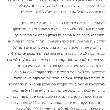
קבוצה לפי סדר מקבלת כדור נוסף עד לגרועה ביותר שקיבלה 11
כדורים מה שהגדיל את סיכויי הזכייה שלה ל-11/66=16.7%.
זה החזיק בדיוק ארבע שנים כשב-1993 המג'יק זכו עם כדור 1
מהמקום ה-14 וכל שלוש הקבוצות עם המאזן הגרוע ביותר נדחקו
מחוץ ללוטרי. זה הביא את הליגה לארגון מחדש של הסיכויים כך
שלקבוצות הגרועות יהיה סיכוי משמעותי יותר להשתפר. זה פחות או
יותר הביא אותה לשיטה הנוכחית. במקום מספר כדורים נתון לכל
קבוצה עברו לשיטה בה בוחרים ארבעה כדורים ממוספרים מתוך 14.
בלי חשיבות לסדר יש 1001 קומבינציות אפשריות שמחולקות לפי סדר
יורד מהקבוצה הגרועה ביותר לקבוצה האחרונה שנשארה מחוץ
לפלייאוף. כדי לשמור על מספרים "נוחים" הקומבינציה 11-12-13-14
לא שייכת לאף קבוצה. שאר הקומבינציות מחולקות באופן מדורג
כשהקבוצה הגרועה ביותר מקבלת הכי הרבה קומבינציות עד לגרועה
ביותר שמקבלת הכי מעט. אם שתי קבוצות (או יותר) חולקות מאזן
זהה הן חולקות באופן שווה גם את הקומבינציות של המקומות בדירוג
אותם הם חולקות. בשנים הראשונות עוד היו רק 11 קבוצות בלוטרי
ועם האקספנשן הגענו לבסוף ל-14 כך שמאז 2003 החלוקה של