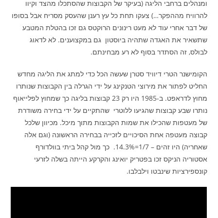
ומנהלים ברחבי הליגה (בעיקר של הקבוצות שהסתכלו מהצד וקיוו
להרוויח מההפקר…) צעקו תחת כל עץ רענן שהעסק מסריח אבל בסופו
של דבר אחרי עוד לא מעט רינונים הרוקטס גם זכו בהטלת המטבע
שתשאיר את האגדה שתהיה ביוסטון גם במקצוענים. לא לדאוג
לבולס, זה הסתדר בסוף לא רע מבחינתם.
הקומישנר הטרי דיוויד סטרן שעשה הכל כדי למתג את הליגה מחדש
החליט לפתור את מירוצי הטנקינג על ידי הגרלה בין הקבוצות שנותרו
מחוץ לדראפט. ב-1985 היו רק 23 קבוצות בליגה כך שמחוץ לפלייאוף
נותרו שבע קבוצות שהגיעו ללוטרי שהתקיים על ידי בחירה משודרת
של מעטפות שהכילו את שמות הקבוצות מתוך מיכל. מכיוון שלכל
קבוצה מעטפה אחת הסיכויים לזכייה בבחירה הראשונה (וגם אלה
שאחריה) היו זהים – 1/7=14.3%. כך מול קהל ביתי בוולדורף
אסטוריה הניקס זכו בפטריק יואינג והקרקע הייתה בשלה לזרעי
קונספירציות שינבטו וילבלבו.