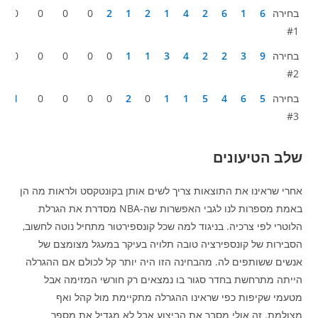
דירוג
#1
#2
#3
#4
#5
#6
#7
#8
#9
#10
#11
#12
#13
בחירה
6
1
6
2
4
1
2
1
2
0
0
0
0
#1
בחירה
9
3
2
2
4
3
1
1
0
0
0
0
0
#2
בחירה
5
6
4
5
1
1
0
2
0
0
0
0
1
#3
שלב הטיעונים
אחרי שראינו את התוצאות צריך לשים אותן בקונטקסט ולראות מה הן
באמת מספרות לנו לגבי האפשרות שה-NBA מסדרת את הגרלת
הלוטרי לפי צרכיה. בניגוד למה שכל קונספירטור מתחיל נוטה לחשוב,
הסבירות של קונספירציה טובה תלויה בעיקר במעגל מצומצם של
אנשים ששותפים לה. מהבחינה הזו היה יותר קל לכולם אם ההגרלה
הייתה מתרחשת בחדר סגור בו נמצאים רק חורשי המזימה אבל
מטעמי שקיפות כפי שראינו ההגרלה מתקיימת מול קהל ואף
מצולמת. זה אולי מסבך את הביצוע אבל לא מגדיל את מספר