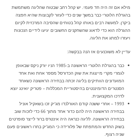
מילא אם זה היה חד פעמי. יש קהל רחב שבטוח שהליגה משתמשת
בהגרלת הלוטרי כבר במשך שנים כדי לעזור לקבוצות שהיא חפצה
ביקרן. למעשה רבים באותו קהל בטוחים שהסיבה המרכזית לקיום
ההגרלה הוא כדי לדאוג שהשחקנים החשובים יגיעו לידיים הנכונות
ויעזרו למתג את הליגה.
עדיין לא משוכנעים אז הנה בבקשה:
כבר בהגרלת הלוטרי הראשונה ב-1985 הניו יורק ניקס שבאופן
לגמרי מקרי מייצגת את שוק הכדורסל מספר אחת ואת אחד
המועדונים הוותיקים בליגה זכתה בבחירה הראשונה כשאחד
הסנטרים הדומיננטים בהיסטוריית המכללות – פטריק יואינג יוצא
לדרכו המקצוענית.
1993 – אחרי ששנה קודם האורלנדו מג'יק זכו בשאקיל אוניל
בבחירה הראשונה היה להם כדור אחד מתוך 66 כדי לזכות שוב
בבחירה הראשונה. לליגה כנראה היה אינטרס ברור לייצר סופרטים
בשוק החדש והמתפתח של פלורידה כי המג'יק בחרו ראשונים פעם
שניה רצוף.