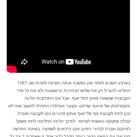
בארבע השנים לאחר מכן נמשכה אותה השיטה למרות שב-1987
החליטו להגריל רק את שלוש הבחירות הראשונות ולא את כל סדר
הקבוצות שנשארו מחוץ לפלייאוף. אבל אם התרחבות הליגה
והצטרפותן של מיאמי שרלוט, ונקובר ואורלנדו התחילו לחשוב שזה לא
נכון לתת לקבוצת סף פלייאוף אותם סיכויים כמו לקבוצה סוגרת
טבלה שזקוקה נואשות לשיפור. לפיכך הליגה החליטה לתת משקל
למיקום ועברה לכדורי הפינג פונג הידועים לשמצה. בשיטה החדשה
הקבוצה עם המאזן הטוב ביותר תקבל כדור אחד זו שאחריה 2 וכך כל