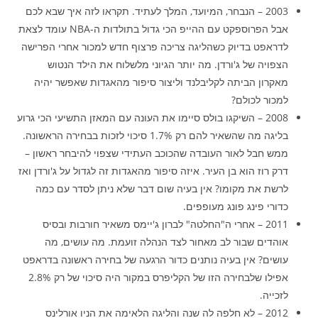
2003 – הנבחר, המיועד, המלך לעתיד. תקראו לזה איך שבא לכם
אבל הפרוספקט עם ההייפ הכי גדול בתולדות ה-NBA עומד לצאת
לדראפט בדיוק כשהליגה צריכה פרצוף חדש למכור אחרי הפרישה
הצפויה של ג'ורדן. מה יותר הגיוני מלשלוח את הילד הנטוש
מאקרון הביתה לקליבלנד וליצור סיפור מהאגדות שאפשר יהיה
למכור לכולם?
2008 – השיקגו בולס סיימו את העונה עם המאזן התשיעי הכי גרוע
בליגה מה שהשאיר להם רק 1.7% סיכוי לזכות בבחירה הראשונה.
ממש חבל לאור העובדה שהכוכב העתידי שצפוי להיבחר ראשון –
דרק רוז הוא בן העיר. איזה סיפור מהאגדות זה לגדול על ג'ורדן ואז
לרשת את מקומו? אין בעיה שום דבר שלא ניתן לסדר עם כמה
כדורי פינג פונג מעופפים.
2011 – אחרי ה"החלטה" לברון ג'יימס משאיר חורבות ובסיס
אוהדים שבור לב מאחור לצד הנהלה זועמת. מה עושים, מה
עושים? אין בעיה נותנים כדור הרגעה של בחירה ראשונה בדראפט
אפילו שלבחירה הזו של הקליפרס במקור היה סיכוי של רק 2.8%
לזכייה.
2012 – לא חלפה לה שנה והליגה הלאימה את הניו אורלינס