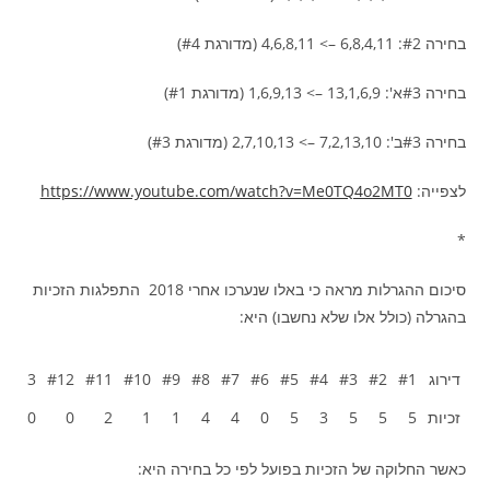
בחירה #2: 6,8,4,11 –> 4,6,8,11 (מדורגת #4)
בחירה #3א': 13,1,6,9 –> 1,6,9,13 (מדורגת #1)
בחירה #3ב': 7,2,13,10 –> 2,7,10,13 (מדורגת #3)
לצפייה:
https://www.youtube.com/watch?v=Me0TQ4o2MT0
*
סיכום ההגרלות מראה כי באלו שנערכו אחרי 2018 התפלגות הזכיות
בהגרלה (כולל אלו שלא נחשבו) היא:
דירוג
#1
#2
#3
#4
#5
#6
#7
#8
#9
#10
#11
#12
#13
דירוג
#1
#2
#3
#4
#5
#6
#7
#8
#9
#10
#11
#12
#13
זכיות
5
5
5
3
5
0
4
4
1
1
2
0
0
כאשר החלוקה של הזכיות בפועל לפי כל בחירה היא: