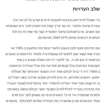
שלב העדויות
כדי שנוכל להתייחס ברצינות לטענות חייבים קודם כל להיזכר איך
עובדת שיטת הלוטרי. זה גם יצריך קצת התייחסות לאיך היא השתנתה
עם השנים. אז ברשותכם שיעור הסטוריה קצר (מי שאין לו כח לכל
הנתונים היבשים מוזמן לדלג לשלב הטיעונים).
אם תהיתם פעם למה בעצם הלוטרי נכנס ככה פתאום ב-1985 אז
נזכיר שזה קשור שוב לתאוריות קונספירציה ולאחד הדראפטים הטובים
בהיסטוריה אם לא ה-. עד ללוטרי הייתה הטלת מטבע בין שתי
הקבוצות הגרועות בכל קונפרנס מכריעה את גורל הבחירה הראשונה.
ב-1984 היה די ברור לכולם שזה יהיה הסנטר האימתני של מכללת
יוסטון -האקים אולג'ואן. זה גרם למירוץ טנקינג מרהיב בשני הצדדים
בו הרוקטס מצד אחד הצליחו להפסיד יותר מהקליפרס (שכבר העבירו
את הבחירה בטרייד לפילדלפיה) כשבצד השני הבולס נכשלו במשימה
ולמרות שהפסידו 14 מ-15 האחרונים סיימו משחק לפני הפייסרס
נטולי האינטרס מכיון שהעבירו את הבחירה שלהם לפורטלנד. מאמנים