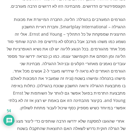
הקונספירטורים הדרושים. מהבחינה הזו לא דרושים הרבה מעורבים.
הגורמים המעורבים בהגרלה: הליגה, החברה המייצרת את מכונות
ההגרלה – Smartplay International, וחברת ראיית החשבון
החיצונית שמפקחת על כל התהליך – Ernst and Young. אולי זה
נשמע כמו משהו מורכב אבל בתכלס לא נדרשים פה הרבה שותפי סוד
מכל אחד מהגורמים. בכל הנוגע לליגה יש לנו את נשיא האופרציות של
הליגה ומן הסתם את הקומישנר עצמו. כמו כן כנראה ידרשו עוד מספר
עובדים נאמנים מאחורי הקלעים ובניהול ההגרלה. מבחינת שני
הגורמים האחרים לא נראה לי שידרשו מעבר ל-2 אנשים מכל אחד.
מישהו בהנהלה ומישהו בשטח (נניח זה שמעביר את המכונות לאולם
בו מתבצעת ההגרלה ורואה החשבון שנוכח בהגרלה). כתלות באיפה
מתבצעת התרמית בפועל אפשר גם לוותר על השותפות של Ernst
and Young. בקיצור מהבחינה הזו אם באמת יש רצון אז זה לא בלתי
אפשרי במיוחד כשיש מספיק כסף שיכול לעבור מתחת לשולחן.
54
אחרי שהגענו למסקנה שלא ידרשו הרבה שותפים כדי ליצור מצג שווא
של הגרלה חוקית נדרש לשאלה האם התוצאות שהתקבלו בשטח