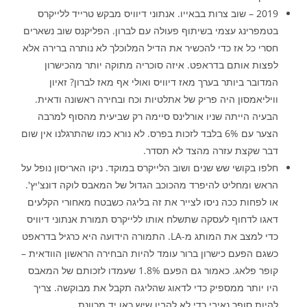
2019 – שוב צרות בבאייו. אנתוני דיוויס מבקש טרייד ללייקרס
בטמפרינג עצמי בשיתוף פעולה עם לברון. הפליקנס שוב נשארים
חסרי כל אז כדי להכשיר את הדיל המלוכלך לא נותרה ברירה אלא
לפצות אותם בדראפט. איזה סוכריה מתוקה יותר מהכישרון
המדובר ביותר בערך מאז דיוויס ואולי אף מאז לברון? זאיון
וויליאמסון היה פריק של אתלטיות וכח ובחירה ראשונה ודאית.
הבעיה הייתה שניו אורלינס סיימה רק שביעית מהסוף למרבה
הצער עם 6% בלבד לזכות בפרס. לא נורא כמו שהתרגלנו אין שום
דבר שקצת עזרה מהצד לא תסדר.
חלפו בקושי שש שנים ושוב הלייקרס במוקד. ניקו האריסון נופל על
הראש ומחליט להיפרד מהכוכב הגדול של המאבס לוקה דונצ'יץ'.
או לפחות ככה ניסו לצייר את זה בליגה כשבטח מאחורי הקלעים
דאגו לדחוף לעסקה שתשלח אותו ללייקרס תמורת אנתוני דיוויס
כדי למצב את המותג מ-LA. התמורה הידועה היא כרגיל בדראפט
כשגם הפעם כישרון ברור עומד להיות הבחירה הראשון הוודאית –
קופר פלאג. כאמור גם הפעם 1.8% שעמדו לזכותם של המאבס
היו יותר ממספיק כדי לדאוג שהליגה תקבל את מבוקשה. צריך
להיות סופר נאיבי כדי לא להבין שיש כאן יד מכוונת.