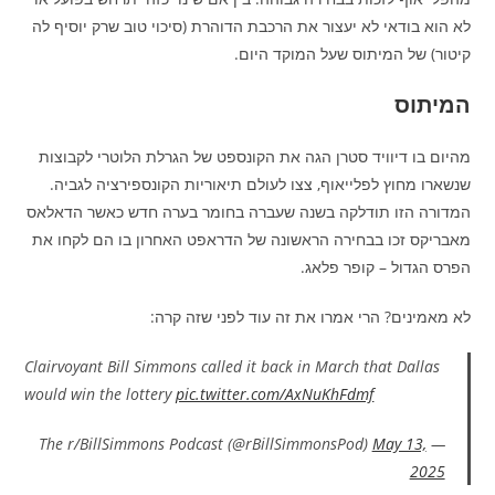
לא הוא בודאי לא יעצור את הרכבת הדוהרת (סיכוי טוב שרק יוסיף לה
קיטור) של המיתוס שעל המוקד היום.
המיתוס
מהיום בו דיוויד סטרן הגה את הקונספט של הגרלת הלוטרי לקבוצות
שנשארו מחוץ לפלייאוף, צצו לעולם תיאוריות הקונספירציה לגביה.
המדורה הזו תודלקה בשנה שעברה בחומר בערה חדש כאשר הדאלאס
מאבריקס זכו בבחירה הראשונה של הדראפט האחרון בו הם לקחו את
הפרס הגדול – קופר פלאג.
לא מאמינים? הרי אמרו את זה עוד לפני שזה קרה:
Clairvoyant Bill Simmons called it back in March that Dallas
would win the lottery
pic.twitter.com/AxNuKhFdmf
May 13,
— The r/BillSimmons Podcast (@rBillSimmonsPod)
2025