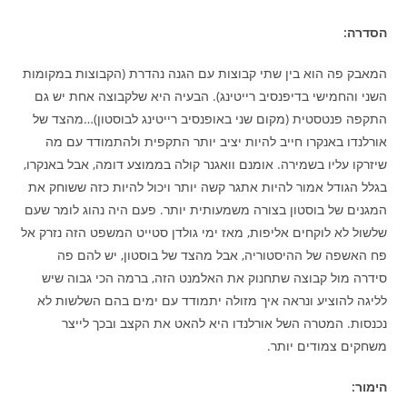
הסדרה:
המאבק פה הוא בין שתי קבוצות עם הגנה נהדרת (הקבוצות במקומות
השני והחמישי בדיפנסיב רייטינג). הבעיה היא שלקבוצה אחת יש גם
התקפה פנטסטית (מקום שני באופנסיב רייטינג לבוסטון)…מהצד של
אורלנדו באנקרו חייב להיות יציב יותר התקפית ולהתמודד עם מה
שיזרקו עליו בשמירה. אומנם וואגנר קולה בממוצע דומה, אבל באנקרו,
בגלל הגודל אמור להיות אתגר קשה יותר ויכול להיות כזה ששוחק את
המגנים של בוסטון בצורה משמעותית יותר. פעם היה נהוג לומר שעם
שלשול לא לוקחים אליפות, מאז ימי גולדן סטייט המשפט הזה נזרק אל
פח האשפה של ההיסטוריה, אבל מהצד של בוסטון, יש להם פה
סידרה מול קבוצה שתחנוק את האלמנט הזה, ברמה הכי גבוה שיש
לליגה להוציע ונראה איך מזולה יתמודד עם ימים בהם השלשות לא
נכנסות. המטרה השל אורלנדו היא להאט את הקצב ובכך לייצר
משחקים צמודים יותר.
הימור: