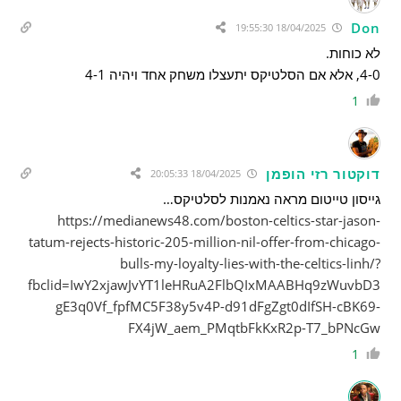
Don
18/04/2025 19:55:30
לא כוחות.
4-0, אלא אם הסלטיקס יתעצלו משחק אחד ויהיה 4-1
1
דוקטור רזי הופמן
18/04/2025 20:05:33
גייסון טייטום מראה נאמנות לסלטיקס…
https://medianews48.com/boston-celtics-star-jason-
tatum-rejects-historic-205-million-nil-offer-from-chicago-
bulls-my-loyalty-lies-with-the-celtics-linh/?
fbclid=IwY2xjawJvYT1leHRuA2FlbQIxMAABHq9zWuvbD3
gE3q0Vf_fpfMC5F38y5v4P-d91dFgZgt0dIfSH-cBK69-
FX4jW_aem_PMqtbFkKxR2p-T7_bPNcGw
1