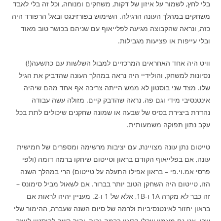
בלי לחץ, לשמור על איזון של דקות, משחקים ומנוחה, וכל זה בלי לאבד
משחקים במהלך העונה הרגילה. השימוש בפורזינגס ובאל הרפורד היה
כזה, ונראה שהקבוצה מגיעה לפלייאוף עם שניהם בכושר טוב מאוד
ובלי עייפות או פציעות מגבילות.
וויט היה אחד האחראים המרכזיים למבול השלשות עם כתשעה(!)
נסיונות למשחק, והולידיי היה נראה במהלך העונה שהדביק את הגיל
שלו. מצד שני בוסטון לא ממש הייתה צריכה אף אחד מהם שיהיה
אינטנסיבי מידי וגם פה, נראה שהדבק קיים. מזולה עשה עבודה
נהדרת ביצירת בסיס של שבעה או שמונה שחקנים שיכולים לתת בכל
עקב נתון תפוקה משמעותית.
טייטום נתן עונה מצויינת, עם יציבות מרשימה ומספרים של חמישית
עונה, אם בפלייאוף הקודם בראון וטייטום שיחקו ברמה דומה (ולפי
פרסי אמ.וי.פי – בראון אפילו התעלה על טייטום) הרי במהלך השנה
הזו, טייטום היה השחקן הטוב יותר בברור. אם לשאול מביל סימונס –
זה כבר לא מקרה 1A ו-1B, אלא של 1 ו-2. מעניין יהיה לראות אם
בראון יחזור לאינטנסיביות ולרמה של סיום השנה שעברה, ההימור שלי
שכן. אני גם מאמין שבלי בראון ברמה גבוה, יהיה קשה לבוסטון לייצר