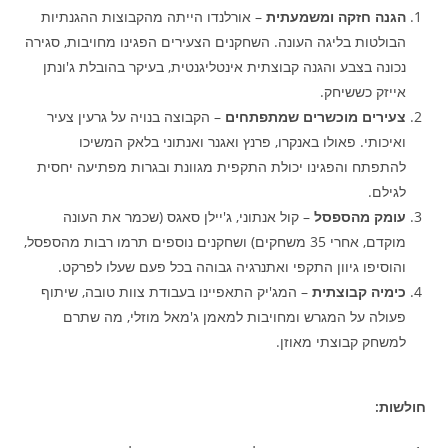
הגנה חזקה ומשמעתית
– אורלנדו הייתה מהקבוצות ההגנתיות
הבולטות בליגה העונה. השחקנים הצעירים הפגינו מחויבות, סגירה
נכונה בצבע והגנה קבוצתית אינטליגנטית, בעיקר בהובלת ג'ונתן
אייזק כששיחק.
צעירים מוכשרים שמתפתחים
– הקבוצה בנויה על גרעין צעיר
ואיכותי. פאולו באנקרו, פרנץ ואגנר ואנתוני בלאק המשיכו
להתפתח והפגינו יכולת התקפית מגוונת ובגרות מפתיעה יחסית
לגילם.
עומק מהספסל
– קול אנתוני, ג'יילן סאגס (שכמר את העונה
מוקדם, אחרי 35 משחקים) ושחקנים נוספים תרמו רבות מהספסל,
והוסיפו גיוון התקפי ואתנרגיה גבוהה בכל פעם שעלו לפרקט.
כימיה קבוצתית
– המג'יק התאפיינו בעבודת צוות טובה, שיתוף
פעולה על המגרש ומחויבות למאמן ג'מאל מוזלי, מה שתרם
למשחק קבוצתי מאוזן.
חולשות: