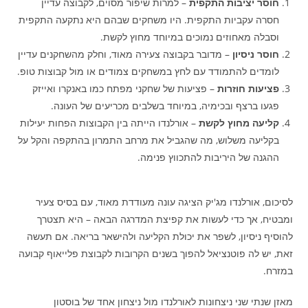
חוסר יציבות התקפית
– למרות שיפור מסוים, לקבוצה עדיין
חסרה עקביות התקפית. היו משחקים שבהם היא נתקעה התקפית
וסבלה מאחוזים נמוכים במיוחד מחוץ לקשת.
חוסר ניסיון
– מדובר בקבוצה צעירה מאוד, וחלק מהשחקנים עדיין
לומדים להתמודד עם לחץ במשחקים צמודים או מול קבוצות טופ.
פציעות חוזרות
– פציעות של שחקני מפתח כמו באנקרו ואייזק
פגעו ברצף ובכימיה, במיוחד בשלבים מכריעים של העונה.
קליעה מחוץ לקשת
– אורלנדו הייתה בין הקבוצות הפחות יעילות
בקליעה משלוש, מה שהגביל את מרחב התמרון בהתקפה והקל על
ההגנה של היריבות להתכווץ פנימה.
לסיכום, אורלנדו מג'יק הציגה עונה מעודדת מאוד, עם בסיס צעיר
ומבטיח, אך כדי לעשות את קפיצת המדרגה הבאה – היא תצטרך
להוסיף ניסיון, לשפר את יכולת הקליעה ולהישאר בריאה. אם תעשה
זאת, יש לה פוטנציאל להפוך בשנים הקרובות לקבוצת פלייאוף קבועה
במזרח.
מאזן שנתי שני ניצחונות לאורלנדו מול ניצחון אחד של בוסטון