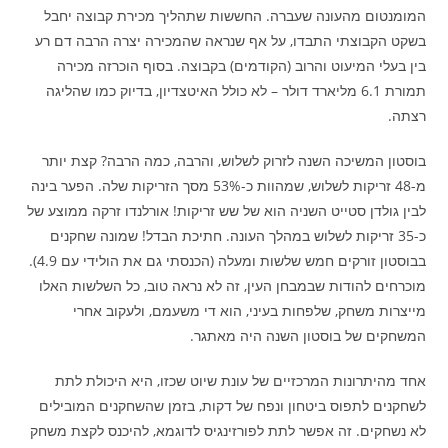
המומנטום מהעונה שעברה. החששות שתהליך מכירת קבוצה יחבל
בשקט הקבוצתי התבדו, על אף שנראה שהמכירה יצרה הרבה דם רע
בין בעלי המיעוט והרוב (הקודמים) בקבוצה. בסוף הוכרזה מכירה
תמורת 6.1 מליארד דולר – לא כולל האיטצדיון, בדיוק כמו שהליגה
רצתה.
בוסטון המשיכה השנה לזרוק לשלוש, והרבה, כמה הרבה? קצת יותר
מ-48 זריקות לשלוש, שמהוות כ-53% מסך הזריקות שלה. הפער בינה
לבין גולדן סטייט השניה הוא של שש זריקות! אורלנדו זרקה ממוצע של
כ-35 זריקות לשלוש במהלך העונה. חתיכת הבדל! שמונה שחקנים
בבוסטון זורקים חמש שלשות ומעלה (הכנסתי גם את הולידי עם 4.9).
מוכרחים להודות שבמבחן העין, זה לא נראה טוב, כל השלשות האלו
מייצרות משחק, שלפחות בעיני, הוא די משעמם, ולעקוב אחרי
המשחקים של בוסטון השנה היה מאתגר.
אחד מהיתרונות המרכזיים של עונת שיוט שכזו, היא היכולת לתת
לשחקנים לתפוס ביטחון ונפח של דקות, בזמן שהשחקנים המובילים
לא נשחקים. זה אפשר לתת לפורזינגיס לדוגמא, להיכנס לקצת משחק