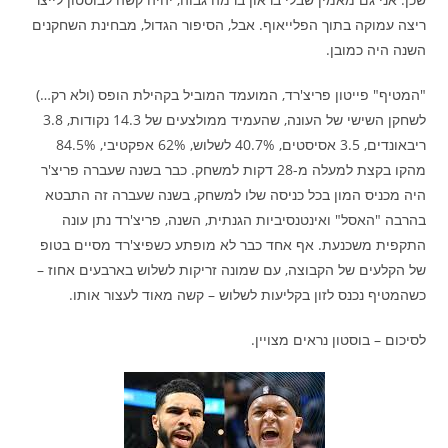
ריצה עמוקה בתוך הפלייאוף. אבל, הסיפור הגדול, מבחינת השחקנים
השנה היה כמובן.
"המטיף" פייטון פריצ'רד, המועמד המוביל בקהילת הופס (ולא רק…)
לשחקן השישי של העונה, שהעמיד ממולצעים של 14.3 נקודות, 3.8
ריבאונדים, 3.5 אסיסטים, 40.7% לשלוש, 62% אפקטיבי, 84.5%
מהקו בקצת למעלה מ-28 דקות למשחק. כבר בשנה שעברה פריצ'ר
היה מכניס המון בכל כניסה שלו למשחק, בשנה שעברה זה התבטא
בהרבה "האסל" ואינטנסיביות הגנתית, השנה, פריצ'רד נתן עונה
התקפית משכנעת. אף אחד כבר לא מופתע כשפיצ'רד מסיים בטופ
של הקלעים של הקבוצה, עם שמונה זריקות לשלוש בארבעים אחוז –
כשהמטיף נכנס לזון בקליעות לשלוש – קשה מאוד לעצור אותו.
לסיכום – בוסטון נראים מצויין.