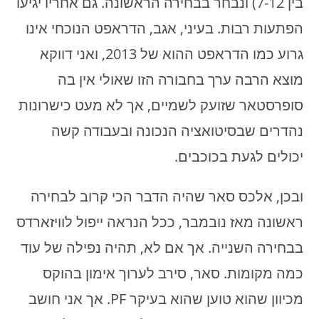
בין 7-12) ונבחר בבחירה הראשונה. גם אחריו יגיעו
הפתעות רבות. בעיני, אגב, הדראפט הנוכחי אינו
גרוע כמו הדראפט ההוא של 2013, ואני דווקא
מוצא הרבה ערך בחבורה הזו שאולי אין בה
סופרסטאר שזועק לשמיים, אך לא מעט כישרונות
נהדרים שבסיטואציה הנכונה ובעבודה קשה
יכולים לגעת בכוכבים.
ובכן, אלכס סאר שהיה הדבר הכי קרוב לבחירה
ראשונה מאז נובמבר, ככל הנראה ייפול לוויזארדס
בבחירה השנייה. אך אם לא, תהיה נפילה של עוד
כמה מקומות. סאר, סירב לערוך אימון בהוקס
מכיוון שהוא טוען שהוא בעיקר PF. אך אני חושב