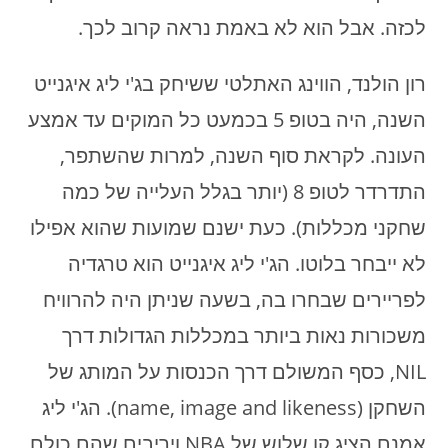
לכזה. אבל הוא לא באמת נראה קרוב לכך.
רון הולנד, הווינג האתלטי ששיחק בג'י ליג איגנייט
השנה, היה בטופ 5 בכמעט כל המוקים עד אמצע
העונה. לקראת סוף השנה, למרות שהשתפר,
התדרדר לטופ 8 (יותר בגלל העלייה של כמה
שחקני מכללות). כעת ישנם שמועות שהוא אפילו
לא ייבחר בלוטו. הג'י ליג איגנייט הוא טרגדיה
לפריירים שבחרו בה, בשעה שניתן היה להרוויח
משכורות נאות ביותר במכללות הגדולות דרך
NIL, כסף המשולם דרך הכנסות על המותג של
השחקן (name, image and likeness). הג'י ליג
אמנם הציג קו שלוש של NBA ויריבים שהם כולם