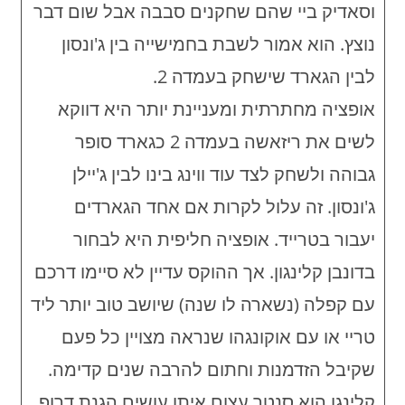
וסאדיק ביי שהם שחקנים סבבה אבל שום דבר
נוצץ. הוא אמור לשבת בחמישייה בין ג'ונסון
לבין הגארד שישחק בעמדה 2.
אופציה מחתרתית ומעניינת יותר היא דווקא
לשים את ריזאשה בעמדה 2 כגארד סופר
גבוהה ולשחק לצד עוד ווינג בינו לבין ג'יילן
ג'ונסון. זה עלול לקרות אם אחד הגארדים
יעבור בטרייד. אופציה חליפית היא לבחור
בדונבן קלינגון. אך ההוקס עדיין לא סיימו דרכם
עם קפלה (נשארה לו שנה) שיושב טוב יותר ליד
טריי או עם אוקונגהו שנראה מצויין כל פעם
שקיבל הזדמנות וחתום להרבה שנים קדימה.
קלינגן הוא סנטר עצום איתו עושים הגנת דרופ