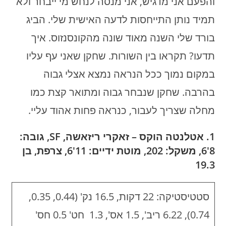
והפעם אני מדגיש, אני מנסה לנחש מי ייבחר ולא
תמיד נותן התייחסות לדעה האישית שלי. הביג
בורד שלי השנה מאוד שונה מהקונסנזוס. איך
תדעו? תקראו בין השורות. שחקן שאני עף עליו
במקום נמוך ככל הנראה נמצא אצלי גבוה
בהרבה. שחקן שנבחר גבוה ומתואר קצת כמו
מחלה שצריך לעבור, כנראה פחות אהוד עליי.
1. אטלנטה הוקס – זאקרי ריזאשה, SF, גובה:
8'6, משקל: 202, מוטת ידיים: 11'6, צרפת, בן
19.3
סטטיסטיקה: 22 דקות, 16.5 נק' (0.44, 0.35,
0.74), 6.22 ריב', 1.5 אס', 1.3 חט' 0.5 חס'