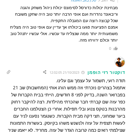
הגב ל
סכין בגב האומה
מבחינת יכולות כדורסל לסימונס יכולת ניהול משחק והגנה
וריבאונד נהדרות ועם אופי הרבה יותר טוב היה שחקן משובח
שכל קבוצה רוצה עם המגבלה התקפית.
אמנם הפציעות פגעו ביכולתו אך עדיין עם אופי טוב היה מצליח
משמעותית יותר ממה שנצליח עד עכשיו. אולי עכשיו יתנהל טוב
יותר וכולם ירוויחו מזה.
0
דוקטור רזי הופמן
21/10/2023 12:02:05
תודה רועי, תשמור על עצמך וגם עלינו.
אתמול בצהרים נזכרתי וזה ממש הורג אותי (המחשבות) שב 21
בפברואר השנה, בדיוק לפני 8 חודשים, הייתי בבית הקברות של
כפר עזה שם קברתי חבר שהכרתי מהילדות. רצה להיקבר רחוק
מהרבנות בטקס צנוע ובלי תפילות. אחרי כן הצטלמנו החברים
ביער שמחוני, חצי דקה מבית הקברות. כשנגמר נסענו לניר עם
לעשות תצפית על עזה ולנשנש משהו בקיוסק. בעשרות התמונות
שצילמתי רואים כמה קרובה הגדר של עזה. מחריד. לא ייאמן שניר