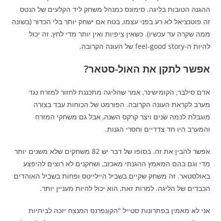
ההגנה הטובות בליגה. סימונס כמנהל משחק ליד הקלעים של הנטס
זה פוטנציאל לא רע בפני עצמו, בטח אם ישחק יותר בלי הכדור (בשונה
ממה שקרה עד עכשיו). כשאין ציפיות ואין יותר מדי לחץ, זה יכול
להיות ה-feel-good story של העונה הקרובה.
אפשר לתקן את האול-סטאר?
אדם סילבר, הקומישינר, אמר שהליגה מתכננת לחזור למזרח נגד
מערב לקראת העונה הקרובה. הפורמט של הכוחות עבד בצורה
מוגבלת לכמה שנים ויצר קרקס השנה, אבל גם משחקי המזרח
והמערב היו חד צדדיים וחסרי הגנות.
אפשר להבין את זה. בסופו של דבר יש 82 משחקים שלא משנים יותר
מדי וגם בהם המאמץ ההגנתי מאכזב, ושחקנים לא רוצים להיפצע
באולסטאר. זה משחק שקיים בשביל היילייטס ופחות בשביל האוהדים
הכבדים של הליגה. למרות זאת, הוא יכול להיות מעניין יותר.
אני לא מאמין בפתרונות סטייל "הקונפרנס המנצח יזכה לביתיות