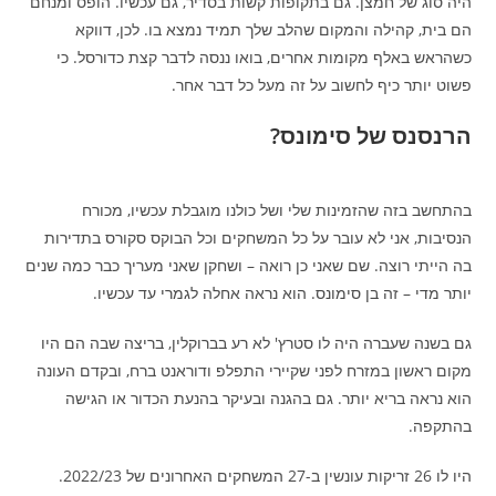
היה סוג של חמצן. גם בתקופות קשות בסדיר, גם עכשיו. הופס ומנחם
הם בית, קהילה והמקום שהלב שלך תמיד נמצא בו. לכן, דווקא
כשהראש באלף מקומות אחרים, בואו ננסה לדבר קצת כדורסל. כי
פשוט יותר כיף לחשוב על זה מעל כל דבר אחר.
הרנסנס של סימונס?
בהתחשב בזה שהזמינות שלי ושל כולנו מוגבלת עכשיו, מכורח
הנסיבות, אני לא עובר על כל המשחקים וכל הבוקס סקורס בתדירות
בה הייתי רוצה. שם שאני כן רואה – ושחקן שאני מעריך כבר כמה שנים
יותר מדי – זה בן סימונס. הוא נראה אחלה לגמרי עד עכשיו.
גם בשנה שעברה היה לו סטרץ' לא רע בברוקלין, בריצה שבה הם היו
מקום ראשון במזרח לפני שקיירי התפלפ ודוראנט ברח, ובקדם העונה
הוא נראה בריא יותר. גם בהגנה ובעיקר בהנעת הכדור או הגישה
בהתקפה.
היו לו 26 זריקות עונשין ב-27 המשחקים האחרונים של 2022/23.