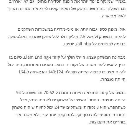
בגמר" שמעקרים עוד יותר את העונה הסדירה מתוכן. גם לא "ארה"ב
נגד העולם" בהתחשב בחשק של האמריקאים לייצג את המדינה מחוץ
לאולימפיאדה.
אולי מענק כספי גבוה יותר, או מיני-מדרגה במשכורות השחקנים
לניצחון במשחק (למשל 2.5 מיליון דולר לכל שחקן שמנצח באולסטאר,
בדומה לבונוסים על all nba), יוסיפו.
מבחינת המשחק עצמו, הייתי הולך על קיזוז ו-Elam Ending, סיום בו
צריך להגיע ליעד מסוים של נקודות. במצב בשנים האחרונות, היה יכול
להיות מצב בו קבוצה הייתה מובילה 140:124 והראשונה ל-164
הייתה מנצחת.
במצב של קיזוז, התוצאה הייתה נחתכת ל-70:62 והראשונה ל-94
הייתה מנצחת. הסטט' האישי של השחקנים לא היה נפגע, אבל
כשההפרש הוא 8 נקודות ומשחקים עד 24 יכול להיות שיהיה משחק
תחרותי. תוסיפו לזה כסף וקיבלתם קצת יותר עניין, לא משנה איך
בוחרים את הקבוצות.