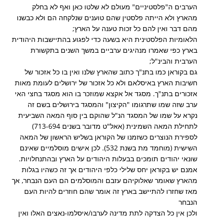
הערבים ה"פלסטיניים" מעולם לא שלטו כאן ואף לא בחלק
מהארץ ולא הייתה פלסטין שהם טוענים שנלקחה הם ולא כבשנו
מהם דבר ואין להם כל זכות טענה על הארץ;
הלאומיות הפלסטינית היא בשעה כדי לפגוע בהתיישבות היהודית
בארץ כפי שאמרו מנהיגים ערביים במשך השנים בתקשורת
הערבית והבינ"ל;
גם בקוראן כמו בתנ"ך כתוב שהארץ שלנו ואין בו כל אזכור של
חשיבות הארץ באיסלאם ולא כל אזכור של ירושלים לעומת מאות
אזכורים בתנ"ך. מסגד אל אקצא שמוזכר בו הוא מסגד בחצי האי
ערב שזה שמו שתרגומו "הקיצון" והמסגד בירושלים בשם זה
נקרא על שמו של המסגד הנ"ל שהוקם בין סוף המאה השביעית
לתחילת המאה השמינית (אאל"ט מדובר בשנים 713-694)
לספירת הנוצרים כשזמנו של הקוראן בשליש הראשון של המאה
השישית (מוחמד מת בשנת 532). לכן אישים מוסלמיים שאינם
שונאי יהודים תומכים בבעלות היהודים על הארץ ובהתנחלויות.
אמנם יש בקוראן יחס שלילי כלפי היהודים אך זה כשהיו בגלות
מהארץ שאומר שאלוקיהם עזבם והמוסלמים הם העם הנבחר, אך
מאז שחזרו להתיישב בארץ זה אומר שהם חוזרים להיות העם
הנבחר
ולכן אין כל הצדקה לתת מדינה לערבו/איסלמו-נאצים האלו ואין