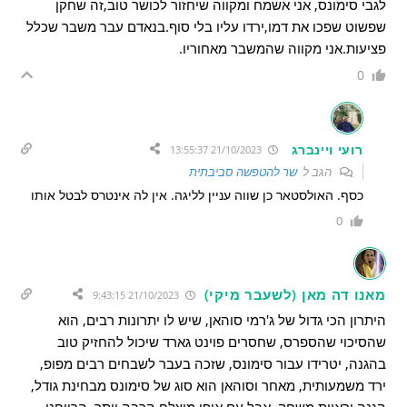
לגבי סימונס, אני אשמח ומקווה שיחזור לכושר טוב,זה שחקן
שפשוט שפכו את דמו,ירדו עליו בלי סוף.בנאדם עבר משבר שכלל
פציעות.אני מקווה שהמשבר מאחוריו.
0
רועי ויינברג
21/10/2023 13:55:37
הגב ל
שר להטפשה סביבתית
כסף. האולסטאר כן שווה עניין לליגה. אין לה אינטרס לבטל אותו
0
מאנו דה מאן (לשעבר מיקי)
21/10/2023 9:43:15
היתרון הכי גדול של ג'רמי סוהאן, שיש לו יתרונות רבים, הוא
שהסיכוי שהספרס, שחסרים פוינט גארד שיכול להחזיק טוב
בהגנה, יטרידו עבור סימונס, שזכה בעבר לשבחים רבים מפופ,
ירד משמעותית, מאחר וסוהאן הוא סוג של סימונס מבחינת גודל,