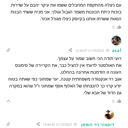
עם ניצלה מהתקפת המחבלים ששמו את עיקר יהבם על שדרות.
בזכות כיתת הכוננות משמר הגבול וגולני. אני מניח ששתי הבנות
הנאות ששרתו אותנו בקיוסק ניצלו מגורל אכזר.
0
asaf
21/10/2023 12:36:07
רועי תודה.הכי חשוב שמור על עצמך.
את האולסטר לדעתי אין להציל כבר, את הקריירה של סימונס
העונה זו הזדמנות אחרונה בהחלט.
אגב רזי אנקטודה משפחתית קטנה, יער שמחוני כפי שאתה בטוח
יודע קרוי כך להנצחתו של האלוף אסף שמחוני ז"ל שהוא במקרה
גם הדוד של אבא שלי.
0
דוקטור רזי הופמן
21/10/2023 13:44:42