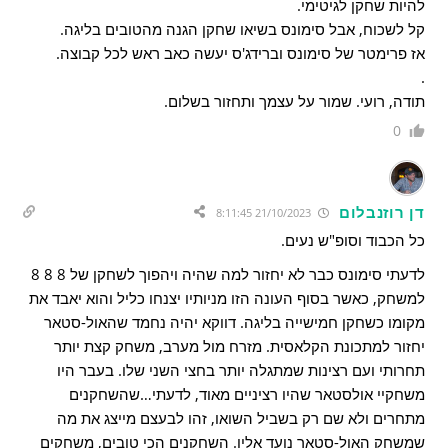
להיות שחקן לגיטימי.
קל לשכוח, אבל סימונס בשיאו שחקן הגנה מהטובים בליגה.
אז פרימטר של סימונס וברידג'ס יעשה כאב ראש לכל קבוצה.
.
תודה, רועי. שמור על עצמך ותחזור בשלום.
0
דן רוזנבלום
21/10/2023 8:11:45
כל הכבוד וסופ"ש נעים.
לדעתי סימונס כבר לא יחזור למה שהיה ויהפוך לשחקן של 8 8 8
למשחק, כאשר בסוף העונה הזו מניותיו יצנחו כליל והוא יאבד את
מקומו כשחקן חמישייה בליגה. דווקא יהיה נחמד שהאול-סטאר
יחזור למתכונת הקלאסית. מזרח מול מערב, משחק קצת יותר
תחרותי ועם רצינות שמתגלה יותר בחצי השני שלו. בעבר היו
משחקיי אולסטאר שהיו רציניים מאוד, לדעתי…שהשחקנים
מתחרים ולא שם רק בשביל השואו, זהו לבעצם מייצג את מה
שמשחק האול-סטאר נועד אליו. השחקנים הכי טובים, משחקים