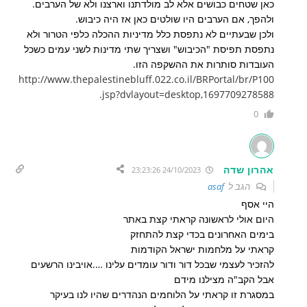
כאן שטחים כבושים אלא לב מולדתנו וארצנו ולא של הערבים.
ולהפך, אם הערבים היו שולטים כאן אז היה כיבוש.
ולכן שבעתיים לא נתפסת כלל מדיניות ההכלה כלפי הטרור ולא
נתפסת תפיסת "הכיבוש" ושצריך שתי מדינות לשני עמים כשכל
העובדות סותרות את ההשקפה הזו.
http://www.thepalestinebluff.022.co.il/BRPortal/br/P100
.jsp?dvlayout=desktop,1697709278588
0
אהרון שדה
24/10/2023 23:23:26
הגב ל
asaf
היי אסף
היום אולי לראשונה קראתי קצת באתר
בימים האחרונים בכדי קצת להתחזק
קראתי על מלחמות ישראל הקודמות
להזכיר לעצמי שבכל דור ודור עומדים עלינו ….אויבינו הרשעים
אבל הקב"ה מצילנו מידם
במסגרת זו קראתי על הלוחמים הנהדרים שהיו לנו בעיקר