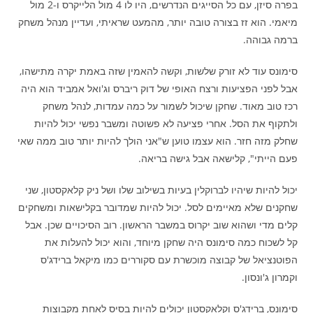
בפרה סיזן, עם כל הסייגים הנדרשים, היו לו 4 מול הלייקרס ו-2 מול
מיאמי. הוא זז בצורה טובה יותר, מהמעט שראיתי, ועדיין מנהל משחק
ברמה גבוהה.
סימונס עוד לא זורק שלשות, וקשה להאמין שזה באמת יקרה מתישהו,
אבל לפני הפציעות ורצח האופי של דוק ריברס וג'ואל אמביד הוא היה
רכז טוב מאוד. שחקן שיכול לשמור על כמה עמדות, לנהל משחק
ולתקוף את הסל. אחרי פציעה לא פשוטה ומשבר נפשי יכול להיות
שחלק מזה חזר. הוא עצמו טוען ש"אני הולך להיות יותר טוב ממה שאי
פעם הייתי", קלישאה אבל גישה בריאה.
יכול להיות שיהיו לברוקלין בעיות בשילוב שלו ושל ניק קלאקסטון, שני
שחקנים שלא מאיימים לסל. יכול להיות שמדובר בקלישאות ומשחקים
קלים מדי ושהוא שוב יקרוס במשבר הראשון. רוב הסיכויים שכן. אבל
קל לשכוח כמה סימונס היה שחקן מיוחד, והוא יכול להעלות את
הפוטנציאל של קבוצה מוכשרת עם סקוררים כמו מיקאל ברידג'ס
וקמרון ג'ונסון.
סימונס, ברידג'ס וקלאקסטון יכולים להיות בסיס לאחת מקבוצות