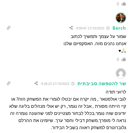
0
Berch
21/10/2023 9:09:47
שמור על עצמך ותמשיך לכתוב
אנחנו נהנים מזה. האסקפיזם שלנו
♥️
0
שר להטפשה סביבתית
21/10/2023 9:28:23
לרועי תודה
לגבי אולסטאר , מה יקרה אם יבטלו לגמרי את המשחק הזה? או
קיי הייתה מסורת , אבל זה נגמר, רק יש אולי מנהלים בליגה שלא
יודעים שזה נגמר.בכלל לבחור מצטיינים לפני שהעונה נגמרה זה
נראה לי מופרך.משחק דבילי וחסר ערך. שיזמינו את ההרלם
גלוברוטרס למשחק ראווה בשביל הבידור.