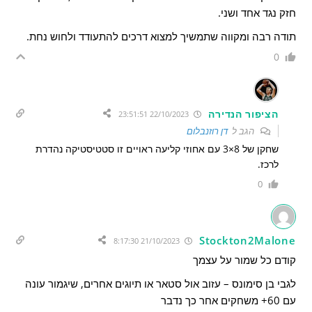
חזק נגד אחד ושני.
תודה רבה ומקווה שתמשיך למצוא דרכים להתעודד ולחוש נחת.
0
הציפור הנדירה
22/10/2023 23:51:51
הגב ל
דן רוזנבלום
שחקן של 8×3 עם אחוזי קליעה ראויים זו סטטיסטיקה נהדרת
לרכז.
0
Stockton2Malone
21/10/2023 8:17:30
קודם כל שמור על עצמך
לגבי בן סימונס – עזוב אול סטאר או תיוגים אחרים, שיגמור עונה
עם 60+ משחקים אחר כך נדבר