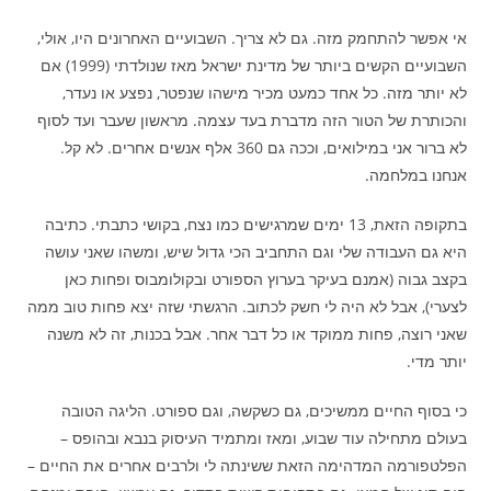
אי אפשר להתחמק מזה. גם לא צריך. השבועיים האחרונים היו, אולי,
השבועיים הקשים ביותר של מדינת ישראל מאז שנולדתי (1999) אם
לא יותר מזה. כל אחד כמעט מכיר מישהו שנפטר, נפצע או נעדר,
והכותרת של הטור הזה מדברת בעד עצמה. מראשון שעבר ועד לסוף
לא ברור אני במילואים, וככה גם 360 אלף אנשים אחרים. לא קל.
אנחנו במלחמה.
בתקופה הזאת, 13 ימים שמרגישים כמו נצח, בקושי כתבתי. כתיבה
היא גם העבודה שלי וגם התחביב הכי גדול שיש, ומשהו שאני עושה
בקצב גבוה (אמנם בעיקר בערוץ הספורט ובקולומבוס ופחות כאן
לצערי), אבל לא היה לי חשק לכתוב. הרגשתי שזה יצא פחות טוב ממה
שאני רוצה, פחות ממוקד או כל דבר אחר. אבל בכנות, זה לא משנה
יותר מדי.
כי בסוף החיים ממשיכים, גם כשקשה, וגם ספורט. הליגה הטובה
בעולם מתחילה עוד שבוע, ומאז ומתמיד העיסוק בנבא ובהופס –
הפלטפורמה המדהימה הזאת ששינתה לי ולרבים אחרים את החיים –