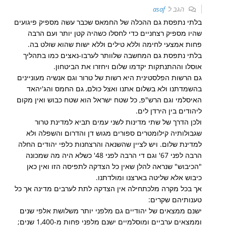
הגב ל
asaf
בלתי נתפסת גם ההכלה של החמאס שכבר עשה מספיק פיגועים
שהיו מספיק רצחניים כדי לחסלו כשהיה קטן יותר ועם הרבה
פחות אמצעי לחימה וללא טילים וללא ישות שהוא שולט בה.
בלתי נתפסת גם המחשבה שלוותר לערבו-נאצים כמו בתהליך
אוסלו וההתנתקות יקדמו שלום ויחזרו את הביטחון.
גם הרשות הפלסטינית היא רשות של טרור וגם אנשיה מעוניינים
בהשמדתנו ולא בשלום אתנו ואצל כולם, גם החמס והג'יהאד
האיסלמי וגם הרש"פ, כל שטח ישראל הוא שטח כבוש ואין מקום
ליהודים בין הירדן לים.
ולכן הדרך של שתי מדינות לשני עמים תביא למדינת טרור
שגבולותיה קילומטרים ספורים מגוש דן והדרום והשפלה ולא
למדינת שלום. ויש לציין שהשנאה והרצחנות כלפי יהודים החלה
הרבה לפני 67' וגם די הרבה לפני 48' כשלא היה מה שמכונה
"הכיבוש" שנראה להלן שאין כל הצדקה לתפיסה הזו ואין כאן
כיבוש אלא שליטה בארצנו ומולדתנו.
אך בכל מקרה מלכתחילה אין הצדקה לתת לערבים מדינה אך כל
טענותיהם שקרים:
ישנם ממצאים של יהודיים גם מלפני יותר משלושת אלפי שנים
וממצאים ערביים ומוסלמיים ישנם מלפני פחות מ-1,400 שנים;