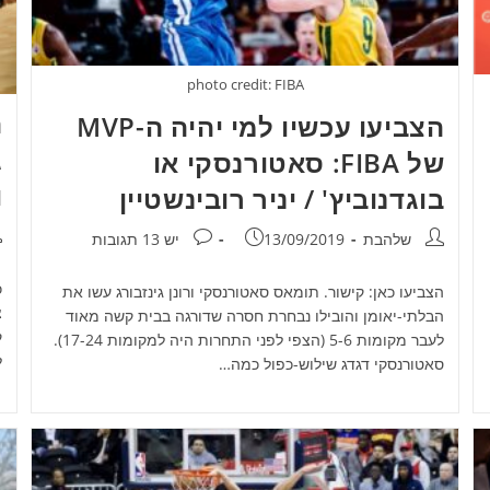
photo credit: FIBA
ה
הצביעו עכשיו למי יהיה ה-MVP
ג
של FIBA: סאטורנסקי או
ו
בוגדנוביץ' / יניר רובינשטיין
מ
מחבר:
פורסם:
תגובות:
שלהבת
13/09/2019
יש 13 תגובות
כ
הצביעו כאן: קישור. תומאס סאטורנסקי ורונן גינזבורג עשו את
צ
הבלתי-יאומן והובילו נבחרת חסרה שדורגה בבית קשה מאוד
לעבר מקומות 5-6 (הצפי לפני התחרות היה למקומות 17-24).
ל
סאטורנסקי דגדג שילוש-כפול כמה…