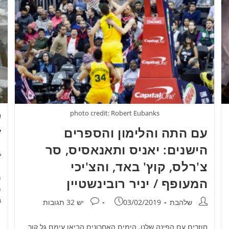
photo credit: Robert Eubanks
ש
עם התה והלימון והספרים
/
הישנים: יאניס ותאנאסיס, סר
מ
צ'רלס, קוץ' באד, והצ'יכי
מ
המעופף / יניר רובינשטיין
מ
ב
מחבר:
פורסם:
תגובות:
שלהבת
03/02/2019
יש 32 תגובות
חוזרים עם הפינה שלנו. הימים האחרונים הביאו עימם גל קור