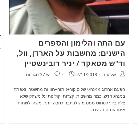
ס
מ
י
מ
עם התה והלימון והספרים
ע
הישנים: מחשבות על הארדן, וול,
ה
וד"ש מטאקר / יניר רובינשטיין
ב
ה
מחבר:
פורסם:
תגובות:
שלהבת
27/11/2018
יש 37 תגובות
הפעם אחרוג ממנהגי של סיקור+ניתוח+חוויות מהשטח, ואפתח
במנהג חדש. כמה מחשבות, קצרות וקולעות על משחק שלא
צלח בידי לסחוט ממנו מיץ לכתבה רחבה יותר. משהו לשתות
איתו את התה עם…