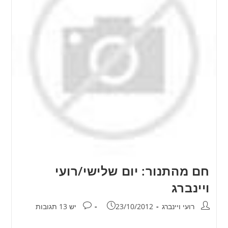
חם מהתנור: יום שלישי/רועי
ויינברג
מחבר:
פורסם:
תגובות:
רועי ויינברג
23/10/2012
יש 13 תגובות