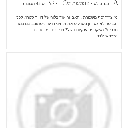
מחבר:
פורסם:
תגובות:
מנחם לס
21/10/2012
יש 45 תגובות
מי צריך 'סף משכורת'? האם זה עוד בלוף של דוויד סטרן? לפני
הכניסה לאיצטדיון בשרלוט את מי אני רואה מסתובב עם כמה
חברים? משקפיים ענקיות והכל? צדקתם! ניק סווישר,
הרייט-פילדר…