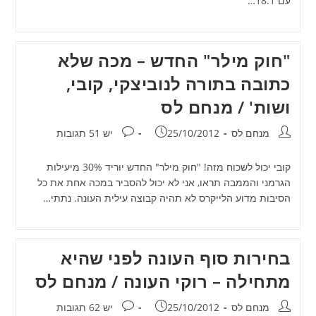
עם 18.1…
"חוק מילר" החדש – מכה שלא
כתובה בתורה לנוביצקי, קובי,
ושות' / מנחם לס
מחבר:
פורסם:
תגובות:
מנחם לס
25/10/2012
יש 51 תגובות
קובי יכול לשכוח מזה! "חוק מילר" החדש יוריד 30% מיעילות
הגרמני והממבה תראו, אני לא יכול להסביר במכה אחת את כל
הסיבות מדוע הלייקרס לא תהיה קבוצה עילית העונה. נתתי…
בחירות סוף העונה לפני שהיא
מתחילה – רוקי העונה / מנחם לס
מחבר:
פורסם:
תגובות:
מנחם לס
25/10/2012
יש 62 תגובות