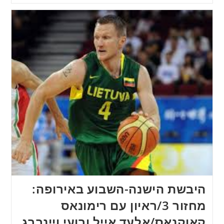
היבשת הישנה-השבוע באירופה:
מחזור 3/ראיון עם רימונאס
קאוקנאס/אלעד אייל ורועי ויינברג