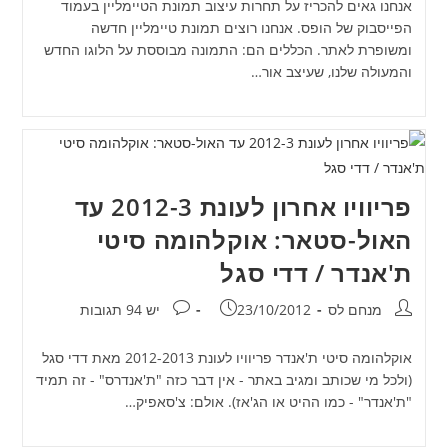
אנחנו גאים להכריז על תחרות עיצוב תמונת הטיימליין בעמוד
הפייסבוק של הופס. אנחנו רוצים תמונת טיימליין חדשה
ומשופרת לאתר. הכללים הם: התמונה מבוססת על הלוגו החדש
והמעולה שלנו, שעיצב אור…
פריוויו אחרון לעונת 2012-3 עד
האול-סטאר: אוקלהומה סיטי
ת'אנדר / דדי סגל
מחבר:
פורסם:
תגובות:
מנחם לס
23/10/2012
יש 94 תגובות
אוקלהומה סיטי ת'אנדר פריוויו לעונת 2012-2013 מאת דדי סגל
(ולכל מי שכותב ומגיב באתר - אין דבר כזה "ת'אנדרס" - זה תמיד
"ת'אנדר" - כמו ההיט או הג'אז). אולם: צ'סאפיק…