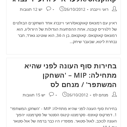
מחבר:
פורסם:
תגובות:
רועי ויינברג
26/10/2012
יש 12 תגובות
ראיון עם רמונאס קאוקנאס/רועי ויינברג אחד השחקנים הבולטים
של ז'לגיריס קובנה, אחת ההפתעות הגדולות של היורוליג, הוא
רמונאס קאוקנאס. קאוקנאס, בן ה-34, הוא שוטינג גארד, חבר
נבחרת ליטא, שבעבר שיחק…
בחירות סוף העונה לפני שהיא
מתחילה: MIP – 'השחקן
המשתפר' / מנחם לס
מחבר:
פורסם:
תגובות:
מנחם לס
26/10/2012
יש 15 תגובות
בחירות סוף העונה לפני שהיא מתחילה: MIP - 'השחקן המשתפר'
1. דמרקוס קאזנס- סקרמנטו קינגס הסנטר של סקרמנטו יהפוך
העונה לכוכב. לאול-סטאר. מספריו היו כבר ברמה של אול-סטאר