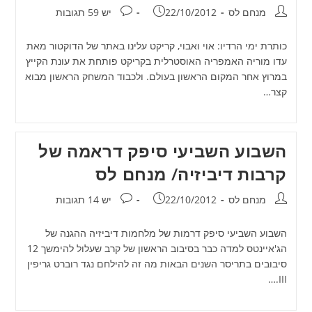
מחבר:
פורסם:
תגובות:
מנחם לס
22/10/2012
יש 59 תגובות
כותרת ימי הרדיו: אוי ואבוי, קריקט עלינו באתר של הדוקטור מאת
עדו מוריה האמפריה האוסטרלית בקריקט פותחת את עונת הקייץ
במרוץ אחר המקום הראשון בעולם. ולכבוד המשחק הראשון מבוא
קצר…
השבוע השביעי סיפק דראמה של
קרבות דיביזיה/ מנחם לס
מחבר:
פורסם:
תגובות:
מנחם לס
22/10/2012
יש 14 תגובות
השבוע השביעי סיפק דרמות של מלחמות דיביזיה ההגנה של
הג'איינטס למדה כבר בסיבוב הראשון של קרב שעלול להימשך 12
סיבובים בתריסר השנים הבאות מה זה להילחם נגד רוברט גריפין
III.…