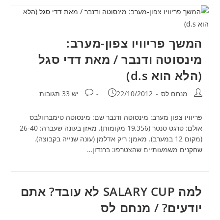
המשך פריוויו צפון-מערב:
מינסוטה ודנבר / מאת דדי סגל
(הלא הוא d.s)
מחבר:
פורסם:
תגובות:
מנחם לס
22/10/2012
יש 33 תגובות
פריוויו צפון מערב: מינסוטה ודנבר שם: מינסוטה טימברוולבס
אולם: טרגט סנטר (19,356 מקומות). מאזן בעונה שעברה: 26-40
(מקום 12 במערב). מאמן: ריק אדלמן (עונה שנייה בקבוצה).
שחקנים משמעותיים שהצטרפו: ברנדון…
למה SALARY CUP לא עובד? אתם
יודעים? / מנחם לס