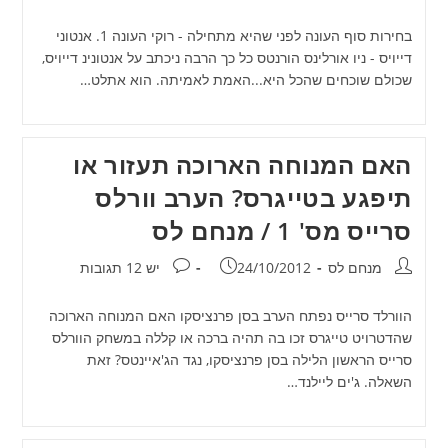
בחירות סוף העונה לפני שהיא מתחילה - רוקי העונה 1. אנטוני
דייויס - ניו אורלינס הורנטס כל כך הרבה ניכתב על אנטונינ דייויס,
שכולם שוכחים שהכל היא...האמת לאמיתה. הוא אתלט…
האם המנוחה הארוכה תעזור או
תיפגע בטייגרס? הערב וורלס
סרייס מס' 1 / מנחם לס
מחבר:
פורסם:
תגובות:
מנחם לס
24/10/2012
יש 12 תגובות
הוורלד סרייס נפתח הערב בסן פרנציסקו האם המנוחה הארוכה
שהדטרויט טייגרס זכו בה תהיה ברכה או קללה במשחק הוורלס
סרייס הראשון הלילה בסן פרנציסקו, נגד הג'איינטס? זאת
השאלה. ג'ים ליילנד…