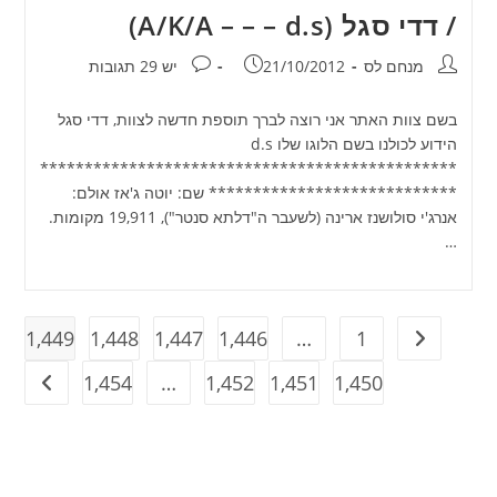
/ דדי סגל (A/K/A – – – d.s)
מחבר:
פורסם:
תגובות:
מנחם לס
21/10/2012
יש 29 תגובות
בשם צוות האתר אני רוצה לברך תוספת חדשה לצוות, דדי סגל
הידוע לכולנו בשם הלוגו שלו d.s
***********************************************
**************************** שם: יוטה ג'אז אולם:
אנרג'י סולושנז ארינה (לשעבר ה"דלתא סנטר"), 19,911 מקומות.
…
1,449
1,448
1,447
1,446
…
1
מעבר לעמוד הקודם
1,454
…
1,452
1,451
1,450
מעבר ל