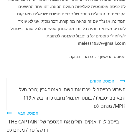
לה כניסה אוטומטית לאליפות העולם הבאה. זהו אחד ההישגים
הקבוצתיים הגדולים ביותר של קבוצת ספורט ישראלית מאז קום
המדינה, אז נלך עם זה ונראה מה קורה. דבר נוסף: אני לא עומד
להכניס משבצת יומית כל יום, מה שנותן אפשרות לכל אוהד בייסבול
לשלוח לי פוסטים על בייסבול להכנסה לכתובת
meless1937@gmail.com
הפוסט הראשון ייכנס מחר בבוקר.
לקרוא
הפוסט הקודם
מאמרים
השבוע בבייסבול: זיכרו את השם: האנטר גרין (כוכב-העל
נוספים
הבא בבייסבול) / בונוס: אתמול נחבט כדור בשיא 119
MPH/ מנחם לס
הפוסט הבא
בייסבול: ה'יאנקיס' תולים את המספר של "THE CAPTAIN"
דרק ג'יטר / מנחם לס