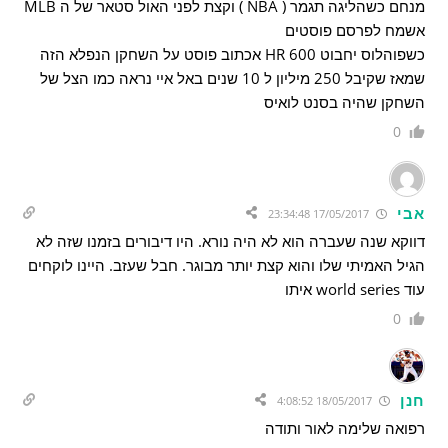
מנחם כשהליגה תגמר ( NBA ) וקצת לפני האול סטאר של ה MLB
אשמח לפרסם פוסטים
כשפוהלוס יחבוט HR 600 אכתוב פוסט על השחקן הנפלא הזה
שמאז שקיבל 250 מיליון ל 10 שנים באל איי נראה כמו הצל של
השחקן שהיה בסנט לואיס
0
אבי
17/05/2017 23:34:48
דווקא שנה שעברה הוא לא היה נורא. היו דיבורים בזמנו שזה לא
הגיל האמיתי שלו והוא קצת יותר מבוגר. חבל שעזב. היינו לוקחים
עוד world series איתו
0
חנן
18/05/2017 4:08:52
רפואה שלימה לאור ותודה