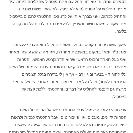
בספורט אחד. אז גיא רוזן החל עם פינת פוטבול שהצליחה ביותר, עידו
מוריה התלבש על הטניס (הוא לא ביקש ולא שאל, פשוט שם לוגו
והתחיל לכתוב, ואני מברך אותו על כך), ואני החלטתי להכניס בייסבול
מתי שקורה משהו חשוב ומעניין, ולפעמים סתם לדווח על מה קורה
בליגה.
פאקו עושה עבודת קודש בסנוקר ואופניים אבל הוא העדיף לעשות
זאת ב"דיומא" במקום במשבצת מיוחדת, וזה מה שהוא עושה. מאחר
ואני בעל האתר והבוס הראשי שהוא הדמוקרטי, האנושי, והפחות
מתערב בניכתב או בפורמט (רק את תמונות הערום היומיות של האשך
עלי להוריד – בצער וביגון רב – אך אין לי ברירה בגלל הצעירים
הניכנסים לאתר) מכל בעל אתר או עורך אחר מאתרי ישראל, אז אני
מרשה גם לעצמי להחליט על דברים, והחלטתי ללכת קצת על
בייסבול.
אני מודע לעובדה שמכל ענפי הספורט בישראל הבייסבול הוא בין
הפחות ידועים, מובנים, או פייבוריטים, אבל החלטתי לנסות ולראות
כיצד העסק יתפוס. נא לא לשכוח שנבחרת ישראל הגיעה להישגים
פנטסטיים באליפות העולם האחרונה, ועצם הגעתה לפיינל פור נותנת