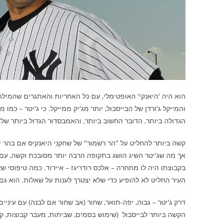
והמייקל ג'ורדן של הבייסבול, יותר מג'יק ממייקל. כי ג'יטר – כמו
הגדולה ביותר, הדובר החשוב ביותר, והאמבסדור הגדול ביותר של
קשה ביותר להחליט על "הר רשמור" של שחקני היאנקיס אם בהר י
אך מה שג'יטר השיג הושג בתקופה הרבה יותר מסובכת וקשה, עם
בקבוצתו היה לו מתחרה – אלכס רודריגז – איירוד. כמה טיפוסי שאיי
העיר החליט לא להופיע כדי שלא יצטרך לענות על שאלות. הוא גם
דרק ג'יטר – גבוה, יפה-תואר, שחור (אב שחור אם לבנה) עם עיני
הקשה ביותר לבייסבול (שימוש בסמים, שביתות, מעבר קבוצות, קו