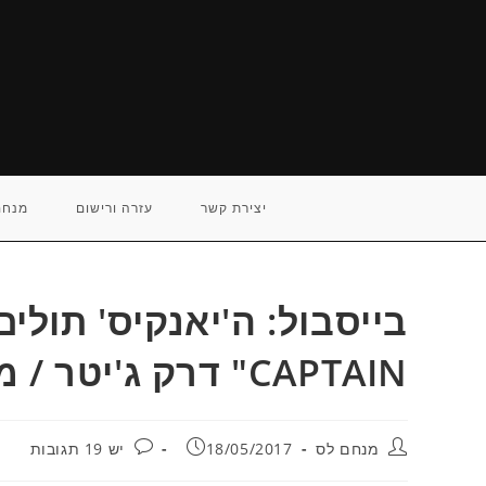
Ski
t
conten
יצירת קשר
עזרה ורישום
מנחם
CAPTAIN" דרק ג'יטר / מנחם לס
מחבר:
פורסם:
תגובות:
מנחם לס
18/05/2017
יש 19 תגובות