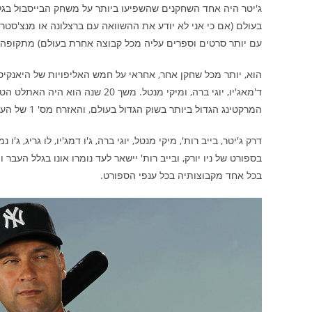
ג'יטר היה אחד השחקנים שהשפיעו ביותר על משחק הבייסבול בגל
בעולם (אם כי אני לא יודע את ההשוואה עם ברצלונה או מנצ'סטר י
עם יותר סרטים וספרים עליה מכל קבוצה אחרת בעולם) מתקופה ארוכה 
הוא, יותר מכל שחקן אחר, אחראי על חמש האליפויות של היאנקיס בב
ד'מאג'יו, יוגי ברה, ומיקי מנטל. מ
המרקטינג הגדול ביותר בשוק הגדול בעולם, והאזרח מס' 1 של העיר שהיא לב העולם משך יותר מעשרים שנה.
דרק ג'יטר, בייב רות', מיקי מנטל, יוגי ברה, ג'ו דמג'יו, לו גריג, ג
בספורט של ניו יורק, ובייב רות' יישאר לעד נומרו אונו בגלל העב
בכל אחד מקבוצותיה בכל ענפי הספורט.