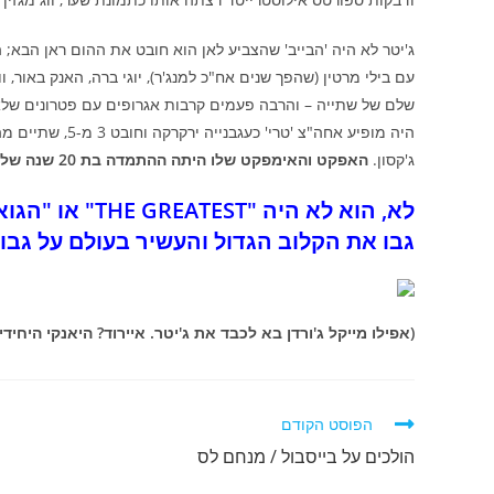
ג'יטר לא היה 'הבייב' שהצביע לאן הוא חובט את ההום ראן הבא; ה
עם בילי מרטין (שהפך שנים אח"כ למנג'ר), יוגי ברה, האנק באור, 
שלם של שתייה – והרבה פעמים קרבות אגרופים עם פטרונים שלא 
היה מופיע אחה"צ 
ג'קסון.
האפקט והאימפקט שלו היתה ההתמדה בת 20 שנה של בייסבול טוב מאד, אבל לא הטוב ביותר.
לא, הוא לא היה
גבו את הקלוב הגדול והעשיר בעולם על גבו משך 20 שנה, מלהיות "ATEST
(אפילו מייקל ג'ורדן בא לכבד את ג'יטר. איירוד? היאנקי היחיד
לקרוא
הפוסט הקודם
מאמרים
הולכים על בייסבול / מנחם לס
נוספים