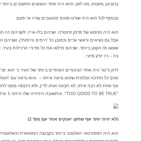
ברגנינג, גזענות, מה לא), והוא היה אחד האנשים החשובים ביותר
ובנוסף לכל הוא היה שורט-סטופ מהטובים שהיו אי-פעם.
הוא היה מהסוג של פרנק סינטרה. שניהם בלו-אייז. לשניהם היו חב
אבל גם נשיאים וראשי ערים וכמובן כל 'היפים והיפות'), ושניהם
שעשו ולו הקטן ביותר. שניהם מילאו את כל מדורי הרכילות בעיר, 
בה – ניו יורק סיטי.
דרק ג'יטר היה אחד הגיבורים המוזרים ביותר של העיר כי הוא יצ
מהן! כל חתיכה עולמית שהוא נראה איתה – והוא נראה עם 'העולמ
"TOO GOOD TO BE TRUE", והתשובה היחידה שלו היתה 5 וורלד סרייס, 14 אול סטארס, ו-3,465 חבטות, ואף בעייה ליגלית ולו הקטנה ביותר.
(לא יהיה יותר אף שחקו יאנקיס אחר עם מס' 2)
הוא היה הספורטאי האלגנטי ביותר בקבוצה המפוארת והאלגנטית ביות
ודבקות ספורטס אילוסטרייטד רצתה אותו כתמונת שער, ווג מגזין רצה סיפור ראשי, וב-GQ ה