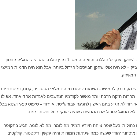
הוא היה 'היאנקי' האופטימלי, עם כל האחריות והאתגרים שהמילה 'שחקן יאנקי'ס' כוללת. והוא היה מס' 1 מבין כולם. הוא היה המג'יק ג'ונסון
 מג'יק – לא היה אולי שחקן הבייסבול הגדול ביותר, אבל הוא היה הדמות המייצג
 המשחק.
ש מקום רק לחמישה. השמות שהזכרתי הם מלאי הסטוריה, קסם, ומיסתוריות.
 תחרות חזקה הרבה יותר מאשר לקודמיו הנחשבים לאגדות אחד-אחד. אפילו
רוד לא הגיע ביום ראשון לחגיגה עבור ג'יטר. איירוד – טיפוס קנאי ושנוא בכל
 לא מסוגל לסבול את המחשבה שהיה יאנקי גדול וחשוב ממנו.
ים כחולות, בעל שפה ציחה היודע תמיד מה לומר ומה לא לומר, הגיע בתקופה
מיסיונר יהודי שעשה כמה שגיאות חמורות והיה עקשן ודיקטטור, קולקטיב