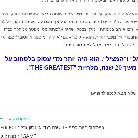
וא לא היה ה'יאנקי קליפר', או 'מיק' שהיה שותה בבאר המפורסם 'קופקבאנה'
ווייטי פורד, וג'ו מריס (מאריס שתה מעט אבל אף פעם לא השתכר), ואחרי לילה
עזבו אותם במנוחה – מיקי מנטל (שהיה אלכוהוליסט וניפטר ממחלת כבד)
'טרי' כעגבנייה ירקרקה וחובט 3 מ-5, שתיים מהחבטות אל מעבר לגדר, והוא – ג'יטר – גם לא היה "מיסטר אוקטובר" כמו רג'י
 "THE GREATEST" או "הגואל" ו"המציל". הוא היה יותר מדי עסוק בלסחוב על
THE GRE".
י שלא מצא לנכון להופיע)
הפוסט הבא
בייסבול:היום לפני 13 שנה רנדי ג'ונסון זרק "T
GAME" / מנחם לס