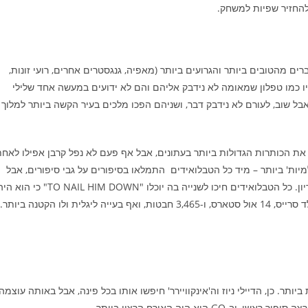
 להחזיר שפיות למשחק.
רים מהטובים ביותר והגרועים ביותר (מאפיה, גנגסטרים אחרים, רועי זונות,
 היו כמו טפלון שמאומה לא נידבק אליהם והם לא ידועים במעשה אחד שלילי
אבל שוב, לעורם לא נידבק דבר, ושניהם הפכו מלכים בעיר הקשה ביותר למלוך
ר את הכותרות הגדולות ביותר בעתונים, אבל אף פעם לא נפל קרבן אפילו לאח
יות' ביותר – מיד כל הטבלואידים התמלאו בסיפורים על גבי סיפורים, אבל
אף אחת לא רבה איתו, לא תבעה אותו לדין, ולא ניכנסה ממנו להריון. כל הטבלואידים חיכו לשנייה בה יוכלו "TO NAIL HIM DOWN" כי ה
ר. כן, הדיילי ניוז וה'אינקוויירר' חיפשו אותו בכל פינה, אבל באותה עוצמה
וא היה האורח הרצוי ביותר.