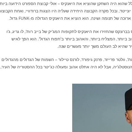
ל שהוא היה השחקן שהוציא את היאנקיס – אולי קבוצת הספורט הידועה ביות
ונייטד, ובכל מקרה הקבוצה היחידה שעליה היו הצגות ברודוויי, ואחת הקבוצו
של תנומה ושינה. הוא הוציא את היאנקיס הגדולה מ-FUNK גדול.
רונקס שהחזירו את היאנקיס לתקופות המג'יק של בייב רות', לו גריג, ג'ו
שך 20 שנה הוא היה האתלט הטוב ביותר, המצליח ביותר, והאהוב ביותר ב'תפוח הגדול'. הוא הפך לאיש
'ו נמת', וולטר פרייזר, פרנק גיפורד, לורנס טיילור – השמות של הגדולים מהגדולים
ר והנוסטלג'יה, אבל לא היה אתלט אהוב ומעולה כג'יטר בכל ההסטוריה של העיר,