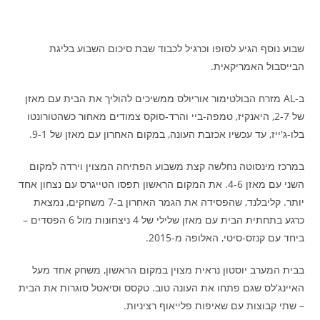
שבוע נוסף הגיע לסופו וכרגיל לכבוד שבת סיכום השבוע בליגת
הבייסבול האמריקאית.
ב-AL מזרח הבולטימור אוריולס ממשיכים להוליך את הבית עם מאזן
של 2-7, היאנקיז, טמפה-ביי והרד-סוקס צמודים מאחור כשהטורונטו
בלו-ג'ייז, עד עכשיו אכזבת העונה, במקום האחרון עם מאזן של 9-1.
במרכז מינסוטה נחלשה קצת משבוע הפתיחה המצוין וירדה למקום
השני עם מאזן 4-6. את המקום הראשון תפסו הטייגרס עם נצחון אחד
יותר. קליבלנד, שהפסידה את הגמר האחרון ב-7 משחקים, נמצאת
כרגע בתחתית הבית עם מאזן שלילי של 4 ניצחונות מול 6 הפסדים –
ביחד עם קנזס-סיטי, האלופה מ-2015.
בבית המערב יוסטון נראית מצוין במקום הראשון, משחק אחד מעל
האיינג'לס שגם פתחו את העונה טוב. טקסס וסיאטל סוגרות את הבית
– שתי קבוצות עם שאיפות פלייאוף רציניות.