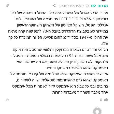
מנחם לס
15/04/2017 19:51:17
עבורי הרגע הגדול של השבוע היה גילוי הפסל היפהפה של ג'קי
רובינסון ב-LEFT FIELD PLAZA עם מראה של דאונטאון לוס
אנג'לס. הפסל, השוקל חצי טון של השחקן השחוקרהראשון
במייג'ור ליג בקבוצת הדודג'רס ביובל ה-70 לרגע שזה קרה מראה
את הרוקי מ-1947 בסליידינג להום פלייט, הפוזה המוכרת כל כך
שלו.
הלוואי והדודג'רס נשארה בברוקלין והלוואי שהפסע היה מוקם
שם, אבל אשתו בת ה-94 רחל אמרה בגעלוי המצבה – הפסל –
ש"מיקומו לא חשוב, וציון חייו לא חשוב, אא מה שחשוב הוא
האימפקט שהוא השאיר במשחקו ובחייו.
אז יש לי תשובה: אימפקט שלא נופל מזה של קינג או מוחמד עלי.
האימפקט שהוא גרם להשתתפות טוטאלית ושווה לשחורים,
צהובים ובני כל צבע היא אימפקט גדול לא פחות מכל אימפקט
אחד מלבד השחרור מעבדות לחרות.
0