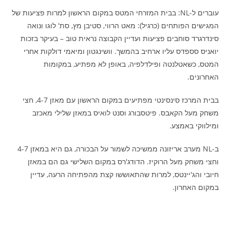
עוברים ל-NL: בבית המזרחי המטס במקום הראשון למרות פציעות של
המגישים הפותחים (כרגיל): מאט הרווי, סטיבן מץ, סת' לוגו ונואה
סינדרגרד סוחבים פציעות ועדיין הקבוצה נראית טוב – בעיקר בזכות
יואניס סספדס עליו ארחיב בהמשך. וושינגטון ומיאמי דולקות אחרי
המטס, כשאטלנטה ופילדלפיה, באופן לא מפתיע, במקומות
האחרונים.
בבית המרכז סינסינטי מפתיעים במקום הראשון עם מאזן 4-7, חצי
משחק מעל הקאבס. פיטסבורג וסנט לואיס במאזן שלילי מאכזב
ומילווקי באמצע.
ב-NL מערב אריזונה ממשיכה לשמור על הבכורה, גם היא במאזן 4-7
וחצי משחק מעל הרוקיז. הדודג'רס במקום השלישי גם הם במאזן
חיובי והג'יינטס, למרות שהתאוששו קצת מהפתיחה הרעה, עדיין
במקום האחרון.