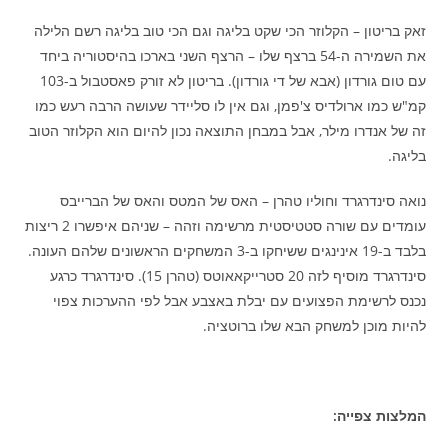
זאק בריטון – הקלוזר הכי שקט בליגה וגם הכי טוב בליגה רשם הלילה
את השמירה ה-54 ברצף שלו – הרצף השני בארכו בהיסטוריה ביחד
עם טום גורדון (אבא של די גורדון). בריטון לא זורק פאסטבול ב-103
קמ"ש כמו ארולדיס צ'פמן, וגם אין לו סליידר שעושה הרבה רעש כמו
זה של אנדרו מילר, אבל במבחן התוצאה נכון להיום הוא הקלוזר הטוב
בליגה.
נואה סינדרגרד וחוליו טהרן – האס של המטס והאס של הברייבס
עומדים עם שורה סטטיסטית מרשימה וזהה – שניהם איפשרו 2 ריצות
בלבד ב-19 אינינגים ששיחקו ב-3 המשחקים הראשונים שלהם העונה.
סינדרגרד מוסיף לזה 20 סטרייקאאוטס (טהרן 15). סינדרגרד כרגע
נכנס לרשימת הפצועים עם יבלת באצבע אבל לפי ההערכות צפוי
להיות מוכן למשחק הבא שלו ברוטציה.
המלצות צפייה: