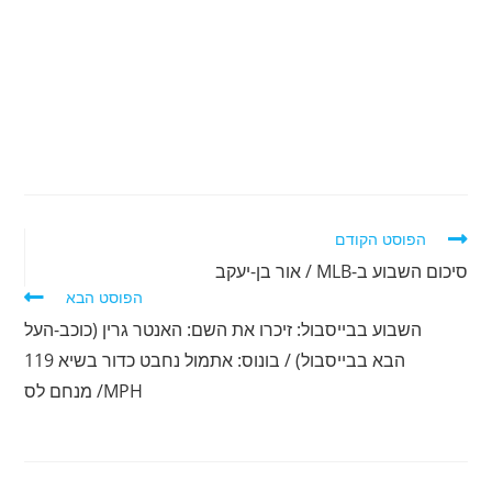
לקרוא
הפוסט הקודם
מאמרים
סיכום השבוע ב-MLB / אור בן-יעקב
נוספים
הפוסט הבא
השבוע בבייסבול: זיכרו את השם: האנטר גרין (כוכב-העל
הבא בבייסבול) / בונוס: אתמול נחבט כדור בשיא 119
MPH/ מנחם לס