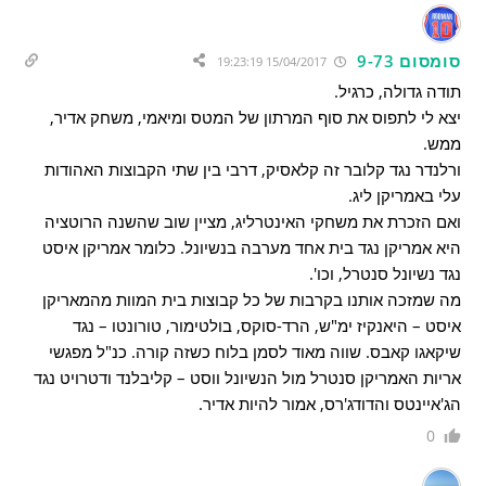
סומסום 9-73
15/04/2017 19:23:19
תודה גדולה, כרגיל.
יצא לי לתפוס את סוף המרתון של המטס ומיאמי, משחק אדיר,
ממש.
ורלנדר נגד קלובר זה קלאסיק, דרבי בין שתי הקבוצות האהודות
עלי באמריקן ליג.
ואם הזכרת את משחקי האינטרליג, מציין שוב שהשנה הרוטציה
היא אמריקן נגד בית אחד מערבה בנשיונל. כלומר אמריקן איסט
נגד נשיונל סנטרל, וכו'.
מה שמזכה אותנו בקרבות של כל קבוצות בית המוות מהמאריקן
איסט – היאנקיז ימ"ש, הרד-סוקס, בולטימור, טורונטו – נגד
שיקאגו קאבס. שווה מאוד לסמן בלוח כשזה קורה. כנ"ל מפגשי
אריות האמריקן סנטרל מול הנשיונל ווסט – קליבלנד ודטרויט נגד
הג'איינטס והדודג'רס, אמור להיות אדיר.
0