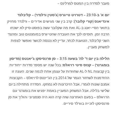
מעבר לסדרה בין המטס למרלינס –
יום א' ב-23:10 –
דטרויט טייגרס (
ג'סטין ורלנדר) – קליבלנד
אינדיאנס (קורי קלובר):
קרב בין שני מגישים אדירים – ורלנדר מחזיק
בתואר הסיי-יאנג ב-AL ואת מה שקלובר עשה בפוסט-סיזן לא ישכחו
הרבה זמן. תוסיפו לכך את העובדה שהטייגרס במומנטום טוב ומהצד
השני קליבלנד, הטוענת לכתר, עדיין לא נכנסה לכושר ואפשר לצפות
למשחק מעניין.
הלילה בין יום ד' לה' בשעה 3:15 – סן פרנסיסקו ג'יאנטס (מדיסון
בומגרנר) – קנזס סיטי רויאלס:
בכל שנה יש מספר סדרות ייחודיות
בין קבוצות NL ל-AL שחוזרות על עצמן אחת לכמה שנים. העונה זו
ההזדמנות לשחזור הגמר של 2014 בין הג'יינטס לרויאלס – הקבוצות
אמנם שונות לגמרי, אבל הזיכרונות לא נמחקו. הסדרה מתחילה ביום
שלישי בלילה, אבל המשחק המעניין באמת יפגיש את בומגרנר עם
הרויאלס – בפעם האחרונה שזה קרה הוא היה סנסציוני והוליך את סן
פרנסיסקו לזכייה בוורלד סירייס.