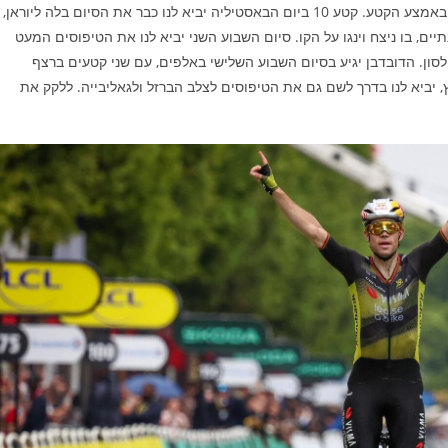
שייקח את הרוכבים לטורמאלה, אם כי הטיפוס האימתני יופיע רק באמצע הקטע. קטע 10 ביום הבאסטיליה יביא לנו כבר את הסיום בלה ליוראן,
תיים, בו ניצח וינגו על הקו. סיום השבוע השני יביא לנו את הטיפוסים המעט
לסון. הדובדבן יגיע בסיום השבוע השלישי באלפים, עם שני קטעים ברצף
יביא לנו בדרך לשם גם את הטיפוסים לצלב הברזל ולגאליבייה. ללקק את