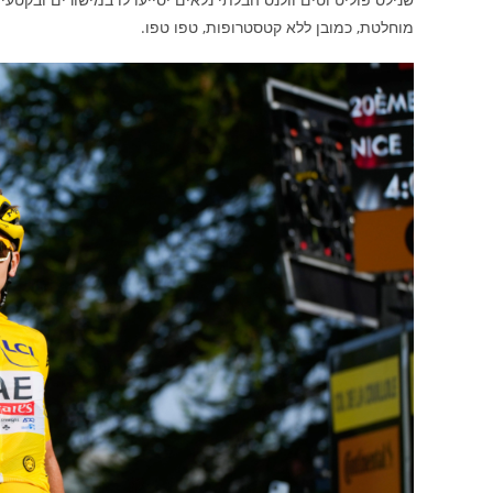
מוחלטת, כמובן ללא קטסטרופות, טפו טפו.