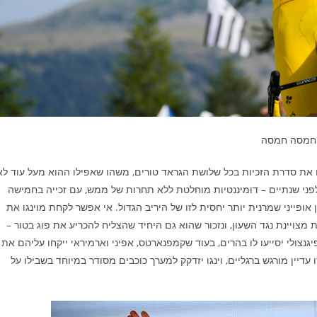
חמסה חמסה
לים את סדרת הזכיות בכל שלושת הגראד טורים, משהו שאפילו ההוא מעל עוד לא
ג לפני שנתיים – דומיננטיות מוחלטת ללא תחרות של ממש, עם זכייה בחמישה
ופייני שמרנית יותר יחסית לזו של היריב הגדול. אי אפשר לקחת מוינגו את
צויינת נגד השעון, ונזכור שהוא גם היחיד שהצליח להכריע את פוג בטור –
פיגנצולי יסייעו לו בהרים, בעוד שקמפנארטס, אפיני וארמיראי ייקחו עליהם את
עדיין מורגש ברגליים, וינגו יזדקק למערך כוכבים מסודר במיוחד בשבילו על