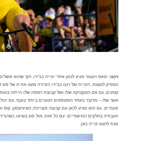
וינגו:
יונאס וינגגור מגיע לכאן אחרי זכייה בג'ירו, תוך שהוא מש
הספיק לעשות. הזכייה של וינגו בג'ירו הזכירה מעט את זו של פו
קטעים, גם אם הטקטיקה שלו ושל קבוצת ויסמה שלו הייתה באופן א
אשר שלו – מדובר באחד המטפסים הטובים ביותר בענף, עם יכולת מ
פעמיים. גם הוא מגיע לכאן עם קבוצה מצויינת, כשיורגנסון, קוס ו
העבודה בחלקים המישוריים. עם כל זאת, מול פוג בשיאו, כשהג'ירו 
מנת לחגוג זכייה כאן.