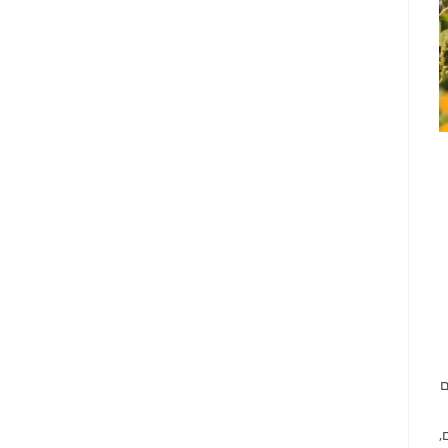
ם
ל בקטע 7 בפירנאים,