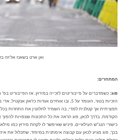
ואן ארט בשאנז אליזה ב
המתחרים:
פוג:
כשמדברים על פייבוריטים לזכייה במירוץ, אז הפייבוריט בפ' 
הזכיות בטור, העומד על 5, ובו אוחזים אגדות כז'א
תמציתית אך קטלנית למדי, בה השמיד לחלוטין את התחרות בכל 
הקודמת. בדרך לכאן, פוג הראה את כל התכונות שצפויות להפוך א
כישורי הנג"ש העילאיים, פיניש שאיפשר לו לקחת מירוץ כמו מילאנו
בכך, פוג מגיע לכאן עם קבוצה אימתנית במיוחד, שתכלול את איזאק
שנילס פוליט וטים וולנס הבלתי נלאים יסייעו לו במישורים ובקטע