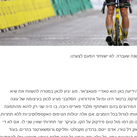
שנה שעברה. לא ישוחזר הפעם לצערנו.
הידיעה כאן הוא טאדיי פוגאצ'אר. פוג יגיע לכאן במטרה להשוות את שיא
ק אנקטיל, אדי מרקס, ברנאר הינו ומיגל אינדוראין. הסלובני מגיע לכאן בעיצומה של עונה
המירוצים בהם השתתף מלבד פאריס-רובה, בו היה שני רק להוא מהתמונה
ותו לגדול בכל הזמנים, אם אלה יכולות הטיפוס האקספלוסיביות ללא תחרות,
 סן רמו מול טום פידקוק על הקו, ובעיקר יצר תחרותי שאין שני לו. אם לא די
 דל טורו, אדם ייטס, ברנדון מקנולטי ופליקס גרוסשארטנר בהרים, בעוד
ים הגבעיים יותר. כל אלה יחד יהפכו כל דבר מלבד ניצחון משכנע שלו להפתעה