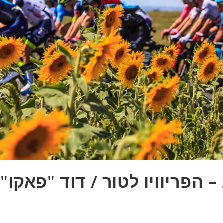
הדרך לשאנז אליזה 2026 – הפריוויו לטור / דוד "פאקו"