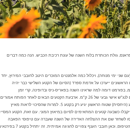
ברצלונה המהדורה ה-113 של הטור דה פראנס, גולת הכותרת בלוח השנה של עונת רכיבת הכביש. הנה כמה דברים
 שני ימי מנוחה), ויכלול כמה אלמנטים המוכרים היטב לחובבי המירוץ, יחד
ראשונים ייערכו על אדמת ספרד (הסיום של הקטע השלישי כבר יהיה
, כשהקטע הפותח בברצלונה יהיה נג"ש קבוצתי של 20 ק"מ, בפורמט דומה למה שראינו השנה בפאריס-ניס ובדופינה, קרי זמן
אינדיבידואלי לכל רוכב. דיסצפלינת הנג"ש תחזור בקטע 16, הפעם לנג"ש אישי גבעי של 26 ק"מ. ארבעת הקטעים הבאים לאחר הפותח אמורים
להיות חגיגה עבור הקלאסיקנים, בעוד שבאופן פחות שגרתי, הקטע (היחסית) שטוח הראשון יגיע רק בקטע 5. למרות שהסיכוי לראות מאיץ
ויקבלו כשבעה קטעים המתאימים לסיום במיאוץ המוני. עם זאת, הקטע המסיי
נסו לשחזר שם את ההצלחה האדירה של השנה שעברה עם טיפוסי הפאבה
לגבעת המונמארטר. גולת הכותרת של המירוץ תהיה כמובן קטעי הטיפוס, וכאן חובבי הענף צפויים לחגיגה אמיתית. זה יתחי