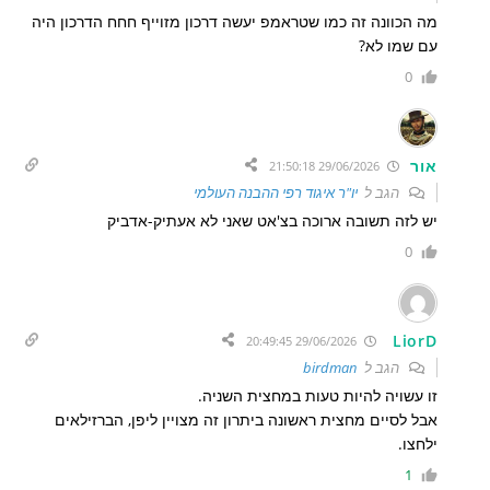
מה הכוונה זה כמו שטראמפ יעשה דרכון מזוייף חחח הדרכון היה
עם שמו לא?
0
אור
29/06/2026 21:50:18
הגב ל
יו"ר איגוד רפי ההבנה העולמי
יש לזה תשובה ארוכה בצ'אט שאני לא אעתיק-אדביק
0
LiorD
29/06/2026 20:49:45
הגב ל
birdman
זו עשויה להיות טעות במחצית השניה.
אבל לסיים מחצית ראשונה ביתרון זה מצויין ליפן, הברזילאים
ילחצו.
1