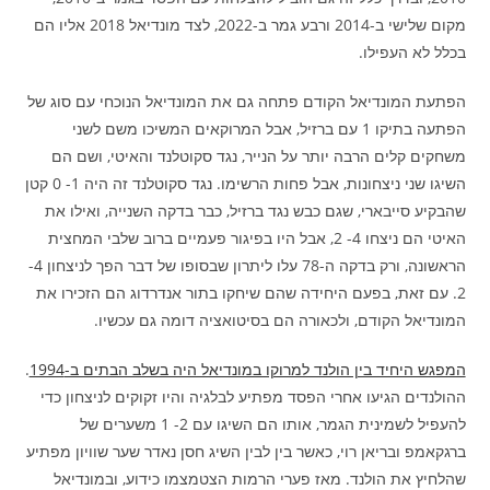
מקום שלישי ב-2014 ורבע גמר ב-2022, לצד מונדיאל 2018 אליו הם
בכלל לא העפילו.
הפתעת המונדיאל הקודם פתחה גם את המונדיאל הנוכחי עם סוג של
הפתעה בתיקו 1 עם ברזיל, אבל המרוקאים המשיכו משם לשני
משחקים קלים הרבה יותר על הנייר, נגד סקוטלנד והאיטי, ושם הם
השיגו שני ניצחונות, אבל פחות הרשימו. נגד סקוטלנד זה היה 1- 0 קטן
שהבקיע סייבארי, שגם כבש נגד ברזיל, כבר בדקה השנייה, ואילו את
האיטי הם ניצחו 4- 2, אבל היו בפיגור פעמיים ברוב שלבי המחצית
הראשונה, ורק בדקה ה-78 עלו ליתרון שבסופו של דבר הפך לניצחון 4-
2. עם זאת, בפעם היחידה שהם שיחקו בתור אנדרדוג הם הזכירו את
המונדיאל הקודם, ולכאורה הם בסיטואציה דומה גם עכשיו.
המפגש היחיד בין הולנד למרוקו במונדיאל היה בשלב הבתים ב-1994
.
ההולנדים הגיעו אחרי הפסד מפתיע לבלגיה והיו זקוקים לניצחון כדי
להעפיל לשמינית הגמר, אותו הם השיגו עם 2- 1 משערים של
ברגקאמפ ובריאן רוי, כאשר בין לבין השיג חסן נאדר שער שוויון מפתיע
שהלחיץ את הולנד. מאז פערי הרמות הצטמצמו כידוע, ובמונדיאל