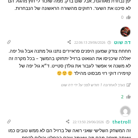
יפן נבחרת מאורגנת, אבל שום ברק. ממה שזכור לי חוץ מהגול הם
לא סיכנו את השער. רחוקים מהשורה הראשונה של הנבחרות.
0
דה שוט
29/06/2026 22:06:13
חחחח צודק שמעון היפנים פראיירים נתנו גול מתנה אבל גול יפה.
יאללה שיכניסו את הגואוט ברזיל יתחזקו בהמשך – בכל מקרה זה
לא משנה אי אפשר לעבור את גולדן סטייט. ד״א גול יפה של
קזימירו דוקי רזי מבסוט מהילד
נערך לאחרונה 1 חודש לפני על ידי דה שוט
2
thetroll
29/06/2026 22:13:50
זה המשחק השלישי שאני רואה של ברזיל הם לא ממש טובים כמו
שאתה מצפה מהם מה שאומר שהם בהחלט יכולים לקחת.