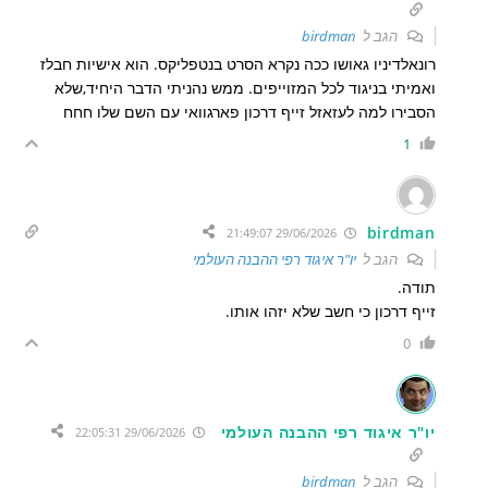
הגב ל
birdman
רונאלדיניו גאושו ככה נקרא הסרט בנטפליקס. הוא אישיות חבלז
ואמיתי בניגוד לכל המזוייפים. ממש נהניתי הדבר היחיד,שלא
הסבירו למה לעזאזל זייף דרכון פארגוואי עם השם שלו חחח
1
birdman
29/06/2026 21:49:07
הגב ל
יו"ר איגוד רפי ההבנה העולמי
תודה.
זייף דרכון כי חשב שלא יזהו אותו.
0
יו"ר איגוד רפי ההבנה העולמי
29/06/2026 22:05:31
הגב ל
birdman