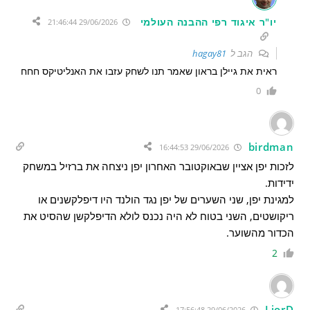
יו"ר איגוד רפי ההבנה העולמי
29/06/2026 21:46:44
הגב ל
hagay81
ראית את גיילן בראון שאמר תנו לשחק עזבו את האנליטיקס חחח
0
birdman
29/06/2026 16:44:53
לזכות יפן אציין שבאוקטובר האחרון יפן ניצחה את ברזיל במשחק
ידידות.
למגינת יפן, שני השערים של יפן נגד הולנד היו דיפלקשנים או
ריקושטים, השני בטוח לא היה נכנס לולא הדיפלקשן שהסיט את
הכדור מהשוער.
2
LiorD
29/06/2026 17:56:48