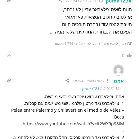
puma1234
29/06/2026 22:52:43
חוזה לואיס צילאבאר עדיין לא נבחר,
אז לטובת חלום הנשיאות פאראגואי
חייבת לנצח עוד נבחרת תורכית היום
הפעם את הנבחרת התורקית של גרמניה …
נערך לאחרונה 1 חודש לפני על ידי puma1234
0
אמנון
29/06/2026 23:26:45
הגב ל
puma1234
אחח. צ'ילאברט. בוא ניזכר בשני רגעי מורשת.
1. צ'ילאברט נגד מרטין פלרמו. שני משוגעים עם קבלות.
Pelea entre Palermo y Chilavert en el medio de Vélez –
Boca
https://www.youtube.com/watch?v=lt2WX9p98lM
.
2. צ'ילאברט נגד רוברטו קרלוס. החל מדקה 3:30. לא להחמיץ.