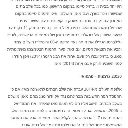
היו יחד בבית ו'. ברזיל סיימו במקום הראשון, כמו בכל שלב בתים
שמישהו זוכר בערך, ועם מאזן מושלם, ואילו היפנים סיימו במקום
האחרון עם נקודה אחת. המשחק דווקא נפתח עם השער היחיד
שברזיל ספגו באותו שלב בתים, אבל היתרון היפני החזיק 11 דקות עד
לשער השוויון של רונאלדו בתוספת הזמן של המחצית הראשונה, ז'וניניו
וג'ילברטו הגדילו את היתרון עד הדקה ה-60 ורונאלדו השלים צמד
וקבע את תוצאת הסיום. עם זאת, פערי הרמות הצטמצמו משמעותית
מאז, כי ברזיל עברו רק פעם אחת את רבע הגמר (2014) ויפן הודחו
לפני השמינית רק פעם אחת (2014) מאז.
23:30 גרמניה – פרגוואי:
אלופת העולם מ-2014 עברה את שלב הבתים לראשונה מאז, אם כי
ההפסד חסר החשיבות מבחינתם נגד אקוודור מנע מהם מאזן מושלם
בשלב הבתים, הישג אליו הם לא הגיעו מאז שאירחו את המונדיאל
ב-2006. המשחק נגד קוראסאו היה חימום טוב לפתיחת המונדיאל,
והסתיים עם 7- 1 גרמני שהפך לקליל אחרי מחצית, אבל את האתגר
המשמעותי יותר של בית ה' הם צלחו עם צמד של דניס אונדב