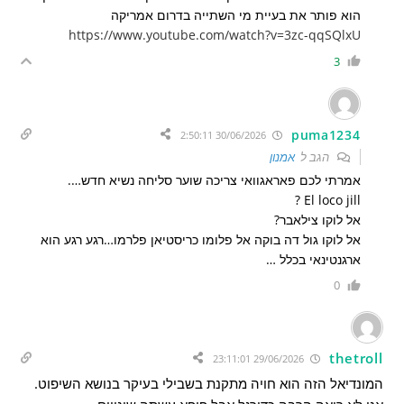
הוא פותר את בעיית מי השתייה בדרום אמריקה
https://www.youtube.com/watch?v=3zc-qqSQlxU
3
puma1234
30/06/2026 2:50:11
הגב ל
אמנון
אמרתי לכם פאראגוואי צריכה שוער סליחה נשיא חדש….
El loco jill ?
אל לוקו צילאבר?
אל לוקו גול דה בוקה אל פלומו כריסטיאן פלרמו…רגע רגע הוא
ארגנטינאי בכלל …
0
thetroll
29/06/2026 23:11:01
המונדיאל הזה הוא חויה מתקנת בשבילי בעיקר בנושא השיפוט.