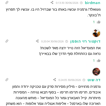
birdman
30/06/2026 0:13:30
געוואלד! גרמניה עכשיו באותו בור שברזיל היו בו. עכשיו לך תפרוץ
ת׳בונקר.
1
דוקטור רזי הופמן
30/06/2026 0:20:04
את המונדיאל הזה נוייר ירצה מאד לשכוח!
נראה גם כהתחלת סוף הדרך שלו בבאיירן!
1
דה שוט
30/06/2026 0:24:05
גרמניה מרגיזים – מיליון מסירות סרק עם טכניקה ירודה והמון
איבודים. תרימו תרימו תרימו – בסוף תבוא נגיחה – המסירות
מיותרות. קייל האבארץ גמור כל המונדיאל – מותש מהעונה
הארוכה שלו בארסנל – אליפות אנגליה וגמר אלופות – הוא משחק