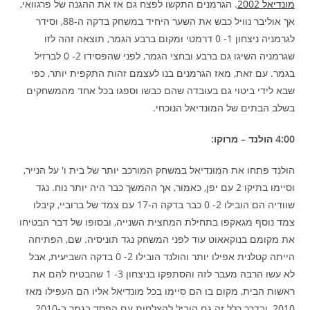
מונדיאל 2002
. הגרמנים התקשו לפצח גם אז את ההגנה של פרגוואי,
אך אוליבר נוויל כבש את השער היחיד במשחק בדקה ה-88, וסידר
לגרמניה ניצחון 1- 0 דרמטי ומקום ברבע הגמר, תוצאה זהה לזו
שגרמניה השיגו גם ברבע ובחצי הגמר, לפני שהפסידו 2- 0 לברזיל
בגמר. עם זאת, מאז הגרמנים בנו לעצמם זהות התקפית יותר, כפי
שבא לידי ביטוי גם בעובדה שהם כבשו וספגו בכל אחד מהמשחקים
בשלב הבתים של המונדיאל הנוכחי.
4:00 הולנד – מרוקו:
הולנד פתחו את המונדיאל במשחק המורכב יותר של בית ו' על הנייר,
וסיימו בתיקו 2 עם יפן, כאמור, אך ההמשך כבר היה יותר נוח. נגד
שוודיה הם הובילו 2- 0 כבר בדקה ה-17 עם צמד של ברוביי, קיבלו
צמד נוסף מגאקפו בתחילת המחצית השנייה, ובסופו של דבר הבטיחו
את מקומם בנוקאאוט עוד לפני המשחק נגד תוניסיה. שם, הפתיחה
הייתה קטלנית אפילו יותר והולנד הובילו 2- 0 בדקה השביעית, אבל
לא עשו הרבה מעבר לזה והסתפקו בניצחון 3- 1 שהבטיח להם את
ראשות הבית, מקום בו הם סיימו בכל מונדיאל אליו הם העפילו מאז
2010, ובדרך כלל זה גם הוביל להצלחות עם הפסד בגמר ב-2010,