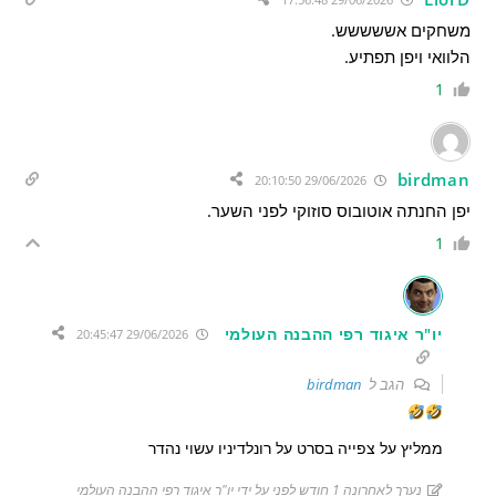
משחקים אששששש.
הלוואי ויפן תפתיע.
1
birdman
29/06/2026 20:10:50
יפן החנתה אוטובוס סוזוקי לפני השער.
1
יו"ר איגוד רפי ההבנה העולמי
29/06/2026 20:45:47
הגב ל
birdman
ממליץ על צפייה בסרט על רונלדיניו עשוי נהדר
נערך לאחרונה 1 חודש לפני על ידי יו"ר איגוד רפי ההבנה העולמי