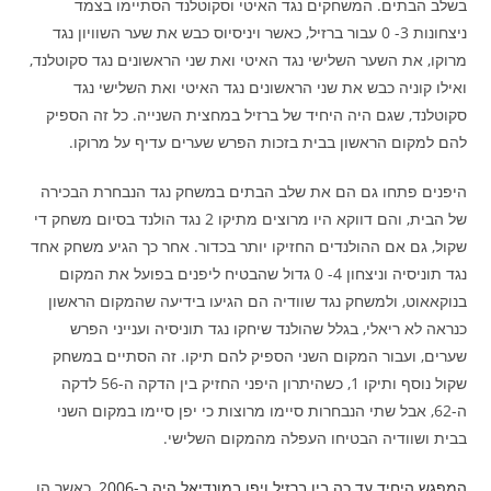
בשלב הבתים. המשחקים נגד האיטי וסקוטלנד הסתיימו בצמד
ניצחונות 3- 0 עבור ברזיל, כאשר ויניסיוס כבש את שער השוויון נגד
מרוקו, את השער השלישי נגד האיטי ואת שני הראשונים נגד סקוטלנד,
ואילו קוניה כבש את שני הראשונים נגד האיטי ואת השלישי נגד
סקוטלנד, שגם היה היחיד של ברזיל במחצית השנייה. כל זה הספיק
להם למקום הראשון בבית בזכות הפרש שערים עדיף על מרוקו.
היפנים פתחו גם הם את שלב הבתים במשחק נגד הנבחרת הבכירה
של הבית, והם דווקא היו מרוצים מתיקו 2 נגד הולנד בסיום משחק די
שקול, גם אם ההולנדים החזיקו יותר בכדור. אחר כך הגיע משחק אחד
נגד תוניסיה וניצחון 4- 0 גדול שהבטיח ליפנים בפועל את המקום
בנוקאאוט, ולמשחק נגד שוודיה הם הגיעו בידיעה שהמקום הראשון
כנראה לא ריאלי, בגלל שהולנד שיחקו נגד תוניסיה וענייני הפרש
שערים, ועבור המקום השני הספיק להם תיקו. זה הסתיים במשחק
שקול נוסף ותיקו 1, כשהיתרון היפני החזיק בין הדקה ה-56 לדקה
ה-62, אבל שתי הנבחרות סיימו מרוצות כי יפן סיימו במקום השני
בבית ושוודיה הבטיחו העפלה מהמקום השלישי.
המפגש היחיד עד כה בין ברזיל ויפן במונדיאל היה ב-2006
, כאשר הן