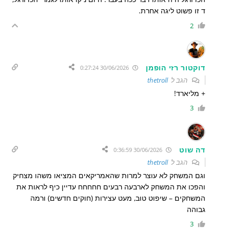
ד זו פשוט ליגה אחרת.
2
דוקטור רזי הופמן
30/06/2026 0:27:24
הגב ל
thetroll
+ מליארד!
3
דה שוט
30/06/2026 0:36:59
הגב ל
thetroll
וגם המשחק לא עוצר למרות שהאמריקאים המציאו משהו מצחיק
והפכו את המשחק לארבעה רבעים חחחחח עדיין כיף לראות את
המשחקים – שיפוט טוב, מעט עצירות (חוקים חדשים) ורמה
גבוהה
3