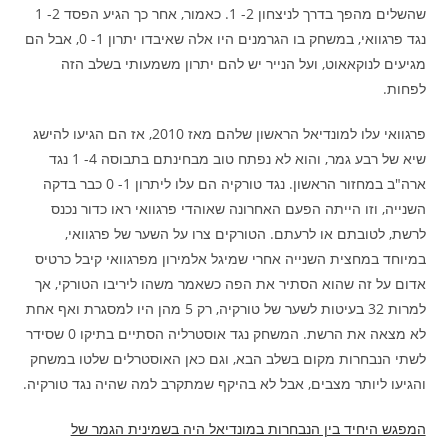
שהשלים מהפך בדרך לניצחון 2- 1. כאמור, אחר כך הגיע הפסד 2- 1
נגד פרגוואי, במשחק בו הגרמנים היו אלה שאיבדו יתרון 1- 0, אבל הם
מגיעים לנוקאאוט, ועל הנייר יש להם יתרון משמעותי בשלב הזה
לפחות.
פרגוואי עלו למונדיאל הראשון שלהם מאז 2010, אז הם הגיעו להישג
שיא של רבע גמר, והוא לא נפתח טוב מבחינתם בתבוסה 4- 1 נגד
ארה"ב במחזור הראשון. נגד טורקיה הם עלו ליתרון 1- 0 כבר בדקה
השנייה, וזו הייתה הפעם האחרונה שאוהדי פרגוואי ראו כדור נכנס
לרשת, לטובתם או לרעתם. הטורקים צרו על השער של פרגוואי,
במיוחד במחצית השנייה אחרי שמיגל אלמירון מפרגוואי קיבל כרטיס
אדום על זה שהוא הסתיר את הפה כשאמר משהו ליריבו הטורקי, אך
למרות 32 בעיטות לשער של טורקיה, רק 5 מהן היו למסגרת ואף אחת
לא מצאה את הרשת. המשחק נגד אוסטרליה הסתיים בתיקו 0 שסידר
לשתי הנבחרות מקום בשלב הבא, וגם כאן האוסטרלים שלטו במשחק
והגיעו ליותר מצבים, אבל לא בהיקף שמתקרב למה שהיה נגד טורקיה.
המפגש היחיד בין הנבחרות במונדיאל היה בשמינית הגמר של