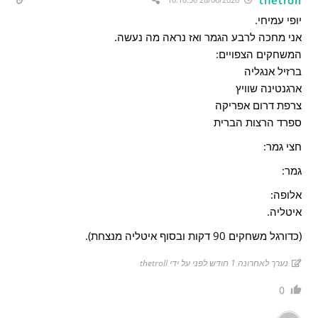
יופי עמיחי.
אני מחכה לרבע הגמר ואז נראה מה נעשה.
המשחקים הצפויים:
ברזיל אנגליה
ארגנטינה שוויץ
צרפת דרום אפריקה
ספרד הרצות הברית
חצי גמר:
גמר:
אלופה:
איטליה.
(כדורגל משחקים 90 דקות ובסוף איטליה מנצחת).
נערך לאחרונה 1 חודש לפני על ידי thetroll
0