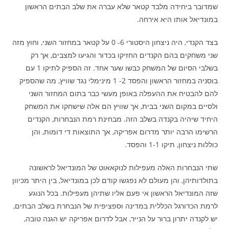
שמדובר ביחידה מלבד קטאר שלא עברה את שלב הבתים הראשון
במונדיאל אותו היא אירחה.
בצד הקנדי, היה ניצחון היסטורי 6- 0 על קטאר במחזור השני, וחוץ מזה
שני משחקים בהם הקנדים החזיקו בכדור והגיעו למצבים, אך רק
בשלבי הסיום של המשחק כבשו שער אחד. זה הספיק לתיקו 1 עם
בוסניה במחזור הראשון והפסד 2- 1 מינימלי נגד שוויץ, מה שהספיק
להם להבטיח את ההעפלה באופן מעשי כבר בתום המחזור השני
ולסיים במקום השני בבית, אך שוויץ הם אלה שישחקו את המשחק
היחיד שיהיה בקנדה בשלב הזה. מבחינת רמת הנבחרות, הקנדים
הרשימו הרבה יותר מדרום אפריקה, אך התוצאות די דומות, והן
כוללות ניצחון, תיקו 1-1 והפסד.
שתי הנבחרות האלה מעפילות לנוקאאוט של המונדיאל לראשונה
בתולדותיהן, והן מעולם לא נפגשו קודם לכן במונדיאל, בין היתר מכיוון
שזה המונדיאל הראשון אי פעם אליו שתיהן מעפילות. בכל הנוגע
לרמת הכדורגל הכללית במדינה וספציפית של הנבחרת בשלב הבתים,
יש לקנדה יתרון ברור על הנייר, אבל לדרום אפריקה יש הגנה טובה,