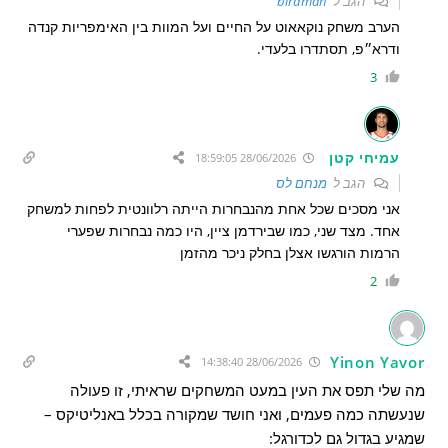
הגב ל
birdman
הערב משחק נוקאאוט על החיים ועל המוות בין האימפריות קנדה
ודרא״פ, תסתדרו בלעדי.
3
עמיחי קטן
28/06/2026 18:59:05
הגב ל
מנחם לס
אני מסכים שכל אחת מהנבחרות הייתה רלוונטית לפחות למשחק
אחד. מצד שני, כמו שבירדמן ציין, היו כמה נבחרות שפערי
הרמות הורגשו אצלן בחלק ניכר מהזמן
2
Yinon Yavor
28/06/2026 14:38:40
מה שלי תפס את העין במעט המשחקים שראיתי, זו פעולה
שנעשתה כמה פעמים, ואני חושד שמקורה בכלל באנליטיקס –
שמגיע בגדול גם לכדורגל: