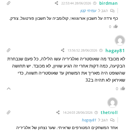
birdman
28/06/2026 22:53:44
הגב ל
עמיחי קטן
כף ורדה על חשבון אורוגוואי, קולומביה על חשבון פורטוגל, צודק.
0
hagay81
28/06/2026 13:56:52
לא מכובד מה שאוסטריה ואלג'יריה עשו הלילה, כל פעם שנבחרת
הבקיעה, כמה דקות אחרי זה הגיע שוויון, לא מכובד. יש תחושה
שהשופט היה מאריך את המשחק עד שאוסטריה תשווה, כדי
שאיראן לא תהיה ב32
0
thetroll
28/06/2026 14:24:03
הגב ל
hagay81
אחד המשחקים המטורפים שראיתי. שער נצחון של אלג'יריה