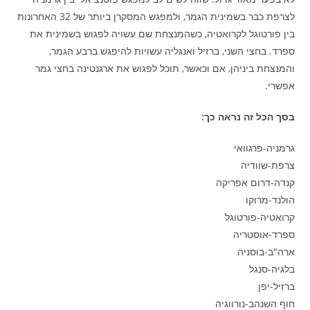
לצרפת כבר בשמינית הגמר, ולמפגש המסקרן ביותר של 32 האחרונות
בין פורטוגל לקרואטיה, כשהמנצחת שם עשויה לפגוש בשמינית את
ספרד. בחצי השני, ברזיל ואנגליה עשויות להיפגש ברבע הגמר,
והמנצחת ביניהן, אם וכאשר, תוכל לפגוש את ארגנטינה בחצי גמר
אפשרי.
בסך הכל זה נראה כך:
גרמניה-פרגוואי
צרפת-שוודיה
קנדה-דרום אפריקה
הולנד-מרוקו
קרואטיה-פורטוגל
ספרד-אוסטריה
ארה"ב-בוסניה
בלגיה-סנגל
ברזיל-יפן
חוף השנהב-נורווגיה