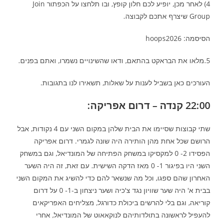
4) לאחר מכן, יופיע לכם חלון קופץ, ובו תלחצו על הכפתור Join
Group שיצרף אתכם לקבוצה.
הסיסמה: hoops2026
5.מלאו את הבראקט בהתאם, ודאו שהשינויים נשמרו, ואתם בפנים.
העורכים כאן בשביל לענות על שאלות, תשאירו לנו בתגובות.
22:00 קנדה – דרום אפריקה:
שתי קבוצות שסיימו את הבית שלהן במקום השני עם 4 נקודות, אבל
הרושם שכל אחת מהן הותירה היה שונה לגמרי. דרום אפריקה
הפסידו 2- 0 למקסיקו במשחק הפתיחה של המונדיאל, וגם במשחק
השני היו בפיגור 1- 0 מאז הדקה השישית. עם זאת, זה היה השער
האחרון שהם ספגו, וכל מה שנשאר להם כדי להשיג את המקום השני
בבית א' היה שער שוויון נגד צ'כיה ושער ניצחון ב-1- 0 על דרום
קוריאה, וגם בלי להרשים ביכולת כדורגל, מצליחים האפריקאים
להעפיל לראשונה בתולדותיהם לנוקאאוט של המונדיאל, אחרי