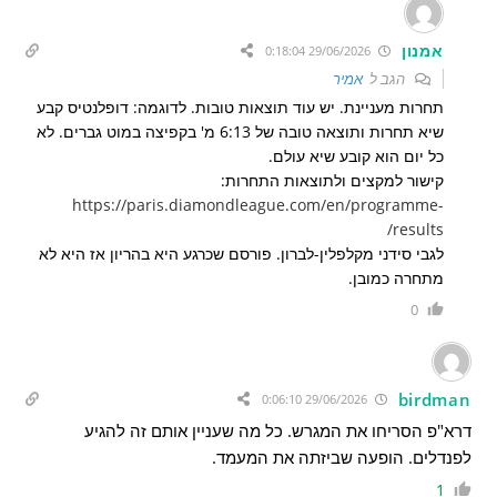
אמנון
29/06/2026 0:18:04
הגב ל
אמיר
תחרות מעניינת. יש עוד תוצאות טובות. לדוגמה: דופלנטיס קבע
שיא תחרות ותוצאה טובה של 6:13 מ' בקפיצה במוט גברים. לא
כל יום הוא קובע שיא עולם.
קישור למקצים ולתוצאות התחרות:
https://paris.diamondleague.com/en/programme-
results/
לגבי סידני מקלפלין-לברון. פורסם שכרגע היא בהריון אז היא לא
מתחרה כמובן.
0
birdman
29/06/2026 0:06:10
דרא"פ הסריחו את המגרש. כל מה שעניין אותם זה להגיע
לפנדלים. הופעה שביזתה את המעמד.
1