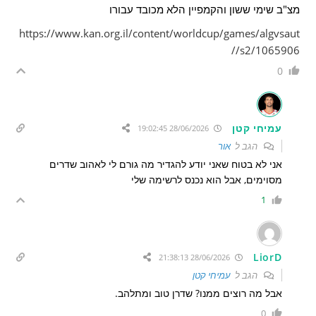
מצ"ב שימי ששון והקמפיין הלא מכובד עבורו
https://www.kan.org.il/content/worldcup/games/algvsaut
/s2/1065906/
0
עמיחי קטן
28/06/2026 19:02:45
הגב ל
אור
אני לא בטוח שאני יודע להגדיר מה גורם לי לאהוב שדרים
מסוימים, אבל הוא נכנס לרשימה שלי
1
LiorD
28/06/2026 21:38:13
הגב ל
עמיחי קטן
אבל מה רוצים ממנו? שדרן טוב ומתלהב.
0