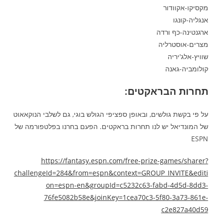
מקסיקו-אקוודור
אנגליה-קונגו
ארגנטינה-כף ורדה
מצרים-אוסטרליה
שוויץ-אלג'יריה
קולומביה-גאנה
תחרות הבראקטים:
על פי בקשת גולשים, ובאופן ספציפי הגולש בוגי, גם לשלבי הנוקאאוט
של המונדיאל יש לנו תחרות בראקטים. הפעם בחרנו בפלטפורמה של
ESPN
https://fantasy.espn.com/free-prize-games/sharer?
challengeId=284&from=espn&context=GROUP_INVITE&editi
on=espn-en&groupId=c5232c63-fabd-4d5d-8dd3-
76fe5082b58e&joinKey=1cea70c3-5f80-3a73-861e-
c2e827a40d59