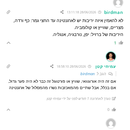
birdman
28/06/2026 13:11:18
לא להאמין איזה יריבות יש לארגנטינה עד החצי גמר: כף ורדה,
מצריים, שווייץ או קולומביה.
היריבות של ברזיל: יפן, נורבגיה, אנגליה.
1
עמיחי קטן
28/06/2026 18:58:10
הגב ל
birdman
אם זה היה אורוגוואי, שוויץ או פורטוגל זה כבר לא היה פער גדול,
אם בכלל, אבל שתיים מהמאכזבות נשרו מהמסלול של ארגנטינה
נערך לאחרונה 1 חודש לפני על ידי עמיחי קטן
0