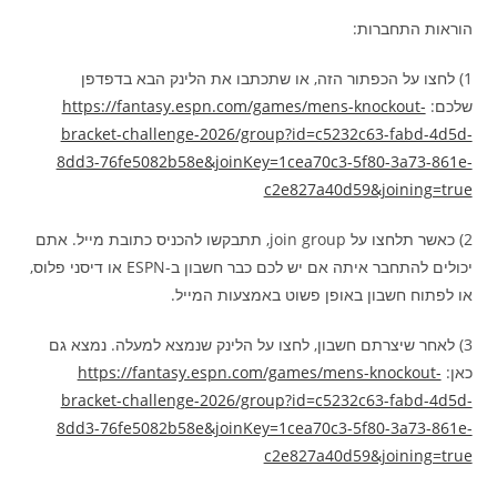
הוראות התחברות:
1) לחצו על הכפתור הזה, או שתכתבו את הלינק הבא בדפדפן
שלכם:
https://fantasy.espn.com/games/mens-knockout-
bracket-challenge-2026/group?id=c5232c63-fabd-4d5d-
8dd3-76fe5082b58e&joinKey=1cea70c3-5f80-3a73-861e-
c2e827a40d59&joining=true
2) כאשר תלחצו על join group, תתבקשו להכניס כתובת מייל. אתם
יכולים להתחבר איתה אם יש לכם כבר חשבון ב-ESPN או דיסני פלוס,
או לפתוח חשבון באופן פשוט באמצעות המייל.
3) לאחר שיצרתם חשבון, לחצו על הלינק שנמצא למעלה. נמצא גם
כאן:
https://fantasy.espn.com/games/mens-knockout-
bracket-challenge-2026/group?id=c5232c63-fabd-4d5d-
8dd3-76fe5082b58e&joinKey=1cea70c3-5f80-3a73-861e-
c2e827a40d59&joining=true