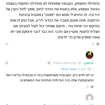
בתחילת המשחק, הקבוצה שפותחת לא מתחילה התקפה בעצמה
בעיגול האמצע, אלא בועטת את הכדור לחוץ, סמוך לדגל הקרן של
היריבה. זה הרגיש לי ממש כמו "פאנט" בפוטבול (בעיטת
הרחקה). אתה אמנם מעביר את הכדור ליריב, אבל נותן לו אותו
במיקום הכי פחות נוח – מיקום שאתה יכול לנצל לטובתך אם
תצליח לחטוף. מעניין אם הדבר הזה כבר דובר ודוסקס (אני לא
צופה מספיק אדוק כדי לדעת)
0
yaniv
28/06/2026 15:06:42
הגב ל
Yinon Yavor
זה לא חדש ורוב הקבוצות משתמשות בזה היום,אפילו בליגת העל
המצוקמקת שלנו ככה הגדולות פותחות את המשחקים
0