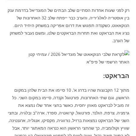
רק לפני שעות אחדות הסתיים שלב הבתים של המונדיאל בדרמת ענק
בין אוסטריה לאלג'יריה, והערב כבר ייפתח שלב 32 האחרונות של
הנוקאאוט, כשקנדה תפגוש את דרום אפריקה במשחק היחיד היום.
נציג את הבראקט ואת תחרות הבראקטים שלנו, ומשם נעבור למשחק
של הערב.
האתר הרשמי של פיפ"א
הבראקט:
מתוך 12 הקבוצות שהיו בדרג א', 10 סיימו את הבית שלהן במקום
הראשון, וגם שתי האחרונות, פורטוגל וקנדה, סיימו במקום השני. כל
זה מוביל לבראקט מאוזן יחסית, כאשר בחצי אחד שלו נמצא את
גרמניה, צרפת, הולנד, פורטוגל, קרואטיה, ספרד, ארה"ב ובלגיה, ובחצי
השני של הבראקט נמצאות ברזיל, נורווגיה, מקסיקו, אנגליה, ארגנטינה,
שוויץ וקולומביה, כך שהחצי הראשון הוא כנראה המאתגר יותר, אבל
לא בפער מאוד גדול. שווה לשים לב למפגש פוטנציאלי בין גרמניה