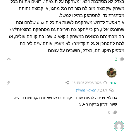
בצדק לא מסתכנת 4לא "משחקת על תוצאה". רואים את זה בכל
משחק שקבוצה מובילה מורידה רגל מהגז, או קבוצה נחותה
מסתגרת כדי להסתפק בתיקו למשל.
איך אפשר לדרוש משחקנים לשנות את כל ה dna שלהם ומה
שהורגלו אליו, רק כי *הקבוצה היריבה גם מסתפקת בתוצאה*???
הם מבחינתם נמצאים במשחק נוקאאוט שבו בתיקו הם עולים, אז
למה להסתכן ולעלות קדימה? לא מעניין אותם שגם ליריבה
מספיק תיקו. הם, בצדק, חושבים על עצמם
2
אור
29/06/2026 15:43:03
הגב ל
Yinon Yavor
גם לא צריכה להיות שום ביקורת ברגע שאחת הקבוצות כבשה
שער יתרון בדקה ה-93
0