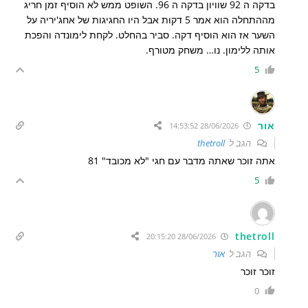
בדקה ה 92 שוויון בדקה ה 96. השופט ממש לא הוסיף זמן חריג
מההתחלה הוא אמר 5 דקות אבל היו החגיגות של אחג'יריה על
השער אז הוא הוסיף דקה. סביר בהחלט. לקחת לימונדה והפכת
אותה ללימון. נו… משחק מטורף.
5
אור
28/06/2026 14:53:52
הגב ל
thetroll
אתה זוכר שאתה מדבר עם חגי "לא מכובד" 81
5
thetroll
28/06/2026 20:15:20
הגב ל
אור
זוכר זוכר
0