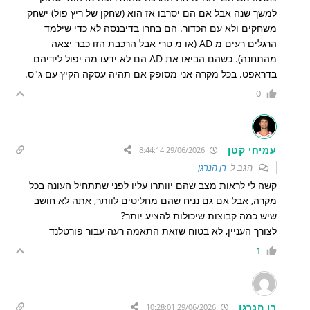
למשך שנה אבל אם הם יסרבו אז הוא (שחקן של ריץ פול) ישחק
משחקים ולא עם הכדור. הם בחרו בדיבנסה לא כדי שילמד
הרגלים רעים מ AD (או מ טרי אבל הרכבת הזו כבר יצאה
מהתחנה). כשהם הביאו את AD הם לא ידעו מה יפול לידיהם
בדראפט. בכל מקרה אני מסופק אם תהיה עסקה הקיץ עם ג"ס.
0
עמיחי קטן
29/06/2026 8:44:14
הגב ל
רן הנרגן
קשה לי לראות מצב שהם יוותרו עליו לפני שתתחיל העונה בכל
מקרה, אבל אם גם נניח שהם מחליטים לוותר, אתה לא חושב
שיש כמה קבוצות שיכולות להציע יותר?
לצורך העניין, לא בטוח שזאת התאמה רעה עבור פורטלנד
1
רן הנרגן
29/06/2026 10:28:01