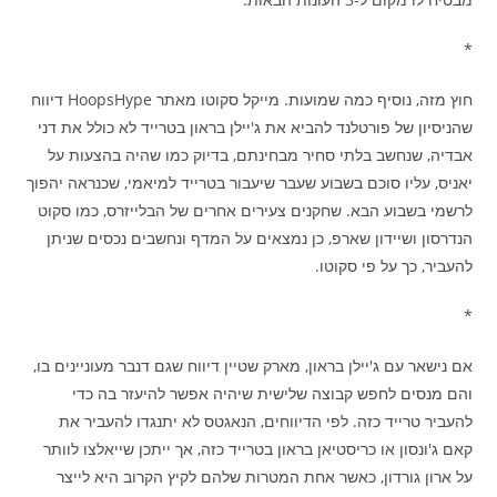
*
חוץ מזה, נוסיף כמה שמועות. מייקל סקוטו מאתר HoopsHype דיווח
שהניסיון של פורטלנד להביא את ג'יילן בראון בטרייד לא כולל את דני
אבדיה, שנחשב בלתי סחיר מבחינתם, בדיוק כמו שהיה בהצעות על
יאניס, עליו סוכם בשבוע שעבר שיעבור בטרייד למיאמי, שכנראה יהפוך
לרשמי בשבוע הבא. שחקנים צעירים אחרים של הבלייזרס, כמו סקוט
הנדרסון ושיידון שארפ, כן נמצאים על המדף ונחשבים נכסים שניתן
להעביר, כך על פי סקוטו.
*
אם נישאר עם ג'יילן בראון, מארק שטיין דיווח שגם דנבר מעוניינים בו,
והם מנסים לחפש קבוצה שלישית שיהיה אפשר להיעזר בה כדי
להעביר טרייד כזה. לפי הדיווחים, הנאגטס לא יתנגדו להעביר את
קאם ג'ונסון או כריסטיאן בראון בטרייד כזה, אך ייתכן שייאלצו לוותר
על ארון גורדון, כאשר אחת המטרות שלהם לקיץ הקרוב היא לייצר