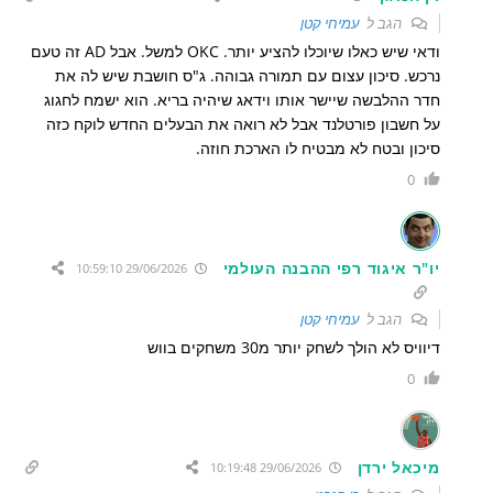
הגב ל
עמיחי קטן
ודאי שיש כאלו שיוכלו להציע יותר. OKC למשל. אבל AD זה טעם
נרכש. סיכון עצום עם תמורה גבוהה. ג"ס חושבת שיש לה את
חדר ההלבשה שיישר אותו וידאג שיהיה בריא. הוא ישמח לחגוג
על חשבון פורטלנד אבל לא רואה את הבעלים החדש לוקח כזה
סיכון ובטח לא מבטיח לו הארכת חוזה.
0
יו"ר איגוד רפי ההבנה העולמי
29/06/2026 10:59:10
הגב ל
עמיחי קטן
דיוויס לא הולך לשחק יותר מ30 משחקים בווש
0
מיכאל ירדן
29/06/2026 10:19:48