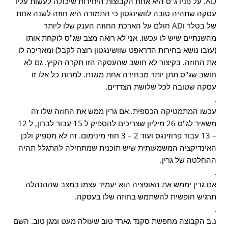
AD. על פניו ג"ס היא אחת הקבוצות היחידות שיכולה לעשות עליו
עסקה שתהיה טובה לוושינגטון כי התמורה היא חוזה לשנה אחת
של בטלר וAD חולם על הארכת החוזה הענק שלו ליותר
מהשנתיים שיש לו עכשו. אני לא רואה מצב שג"ס לוקחת אותו
(עזבו נושא בחירות הדראפט שוושינגטון רוצה לקבל) ומאריכה לו
את החוזה. בקיצור לא חושב שהעסקה הזו תקרה הקיץ. גם לא
חושב שג"ס תתן יותר מבחירה אחת מוגנת. למרות כל אלו זו
עסקה שטובה לכל שלושת הצדדים.
.
עכשו המתמטיקה הכספית. אם גרין ממש את החוזה שלו זה
משאיר לג"ס 26 מיליון שצריכים להספיק ל 15 עבור לברון, ל 12
– 13 עבור פרוזינגס ועוד 2 – 3 חוזי מינימום. זה לא מספיק ולכן
האינדיקציה המשמעותית שיש תוכנית שמתחילה להתגלל תהיה
ההחלטה של גרין.
.
אם גרין יממש את האופציה הוא יעמיד עצמו במצב שההנהלה
תרגיש חופשית להשתמש בחוזה שלו בעסקה.
.
נ.ב הקבוצה מחפשת סקנד גארד טוב שעולה מעט ומגן טוב. השם