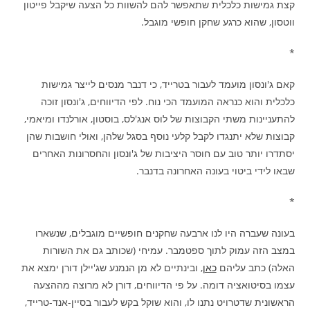
קצת גמישות כלכלית שתאפשר להם להשוות כל הצעה שיקבל פייטון
ווטסון, שהוא כרגע שחקן חופשי מוגבל.
*
קאם ג'ונסון מועמד לעבור בטרייד, כי דנבר מנסים לייצר גמישות
כלכלית והוא כנראה המועמד הכי נוח. לפי הדיווחים, ג'ונסון זוכה
להתעניינות משתי הקבוצות של לוס אנג'לס, בוסטון, אורלנדו ומיאמי,
קבוצות שלא יתנגדו לקבל קלעי נוסף בסגל שלהן, ואולי חושבות שהן
יסתדרו יותר טוב עם חוסר היציבות של ג'ונסון והחסרונות האחרים
שבאו לידי ביטוי בעונה האחרונה בדנבר.
*
בעונה שעברה היו לנו ארבעה שחקנים חופשיים מוגבלים, שנשארו
במצב הזה עמוק לתוך ספטמבר. עמיחי (שכותב גם את השורות
האלה) כתב עליהם
כאן
, ובינתיים לא מן הנמנע שג'יילן דורן ימצא את
עצמו בסיטואציה דומה. על פי הדיווחים, דורן לא מרוצה מההצעה
הראשונית שדטרויט נתנו לו, והוא שוקל בקש לעבור בסיין-אנד-טרייד,