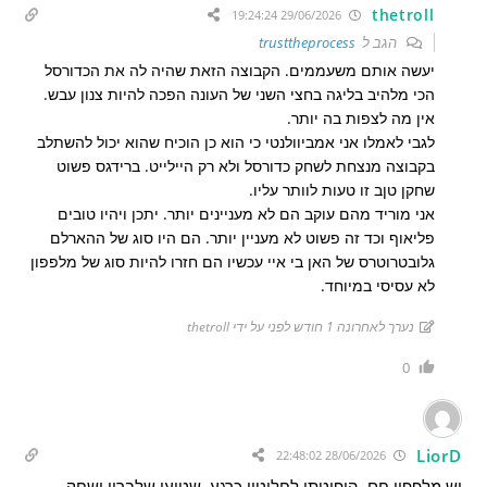
thetroll
29/06/2026 19:24:24
הגב ל
trusttheprocess
יעשה אותם משעממים. הקבוצה הזאת שהיה לה את הכדורסל
הכי מלהיב בליגה בחצי השני של העונה הפכה להיות צנון עבש.
אין מה לצפות בה יותר.
לגבי לאמלו אני אמביוולנטי כי הוא כן הוכיח שהוא יכול להשתלב
בקבוצה מנצחת לשחק כדורסל ולא רק היילייט. ברידגס פשוט
שחקן טןב זו טעות לוותר עליו.
אני מוריד מהם עוקב הם לא מעניינים יותר. יתכן ויהיו טובים
פליאוף וכד זה פשוט לא מעניין יותר. הם היו סוג של ההארלם
גלובטרוטרס של האן בי איי עכשיו הם חזרו להיות סוג של מלפפון
לא עסיסי במיוחד.
נערך לאחרונה 1 חודש לפני על ידי thetroll
0
LiorD
28/06/2026 22:48:02
יש מלפפון חם, היפוטתי לחלוטין כרגע, שטוען שלברון ישחק