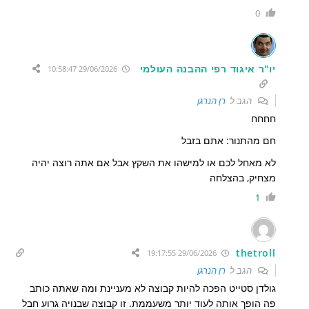
0
יו"ר איגוד רפי ההבנה העולמי
29/06/2026 10:58:47
הגב ל
רן הנרגן
חחחח
חם מהתנור: אתם בזבל
לא מאחל לכם או למישהו את השקץ אבל אם אתה רוצה יהיה
מצחיק, בהצלחה
1
thetroll
29/06/2026 19:17:55
הגב ל
רן הנרגן
גולדן סטייט הפכה להיות קבוצה לא מעניינת ומה שאתה כותב
פה הופך אותה לעוד יותר משעממת. זו קבוצה שבנויה גרוע חבל