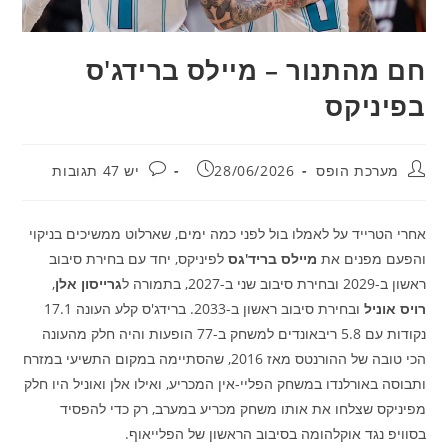
חם מהתנור – מיילס ברידג'ס
בפיניקס
מחבר:
פורסם:
תגובות:
מערכת הופס
28/06/2026
יש 47 תגובות
אחרי הטרייד על לאמלו בול לפני כמה ימים, שארלוט ממשיכים בניקוי
והפעם מפנים את
מיילס בריד'גס
לפיניקס, יחד עם בחירת סיבוב
ראשון ב-2029 ובחירת סיבוב שני ב-2027, בתמורה ל
גרייסון אלן
,
רויס אוניל
ובחירת סיבוב ראשון ב-2033. ברידג'ס קלע העונה 17.1
נקודות עם 5.8 ריבאונדים למשחק ב-77 הופעות והיה חלק מהעונה
הכי טובה של ההורנטס מאז 2016, שהסתיימה במקום התשיעי במזרח
ותבוסה באורלנדו במשחק הפליי-אין המכריע, ואילו אלן ואוניל היו חלק
מפיניקס שצלחו את אותו משחק מכריע במערב, רק כדי להפסיד
בסוויפ נגד אוקלהומה בסיבוב הראשון של הפלייאוף.