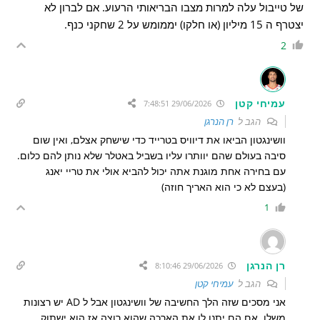
של טייבול עלה למרות מצבו הבריאותי הרעוע. אם לברון לא
יצטרף ה 15 מיליון (או חלקו) יממומש על 2 שחקני כנף.
2
עמיחי קטן
29/06/2026 7:48:51
הגב ל
רן הנרגן
וושינגטון הביאו את דיוויס בטרייד כדי שישחק אצלם, ואין שום
סיבה בעולם שהם יוותרו עליו בשביל באטלר שלא נותן להם כלום.
עם בחירה אחת מוגנת אתה יכול להביא אולי את טריי יאנג
(בעצם לא כי הוא האריך חוזה)
1
רן הנרגן
29/06/2026 8:10:46
הגב ל
עמיחי קטן
אני מסכים שזה הלך החשיבה של וושינגטון אבל ל AD יש רצונות
משלו. אם הם יתנו לו את הארכה שהוא רוצה אז הוא ישתוק