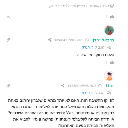
נערך לאחרונה 1 חודש לפני על ידי רן הנרגן
1
מיכאל ירדן
29/06/2026 10:41:49
הגב ל
רן הנרגן
הלכת רחוק.. אין סיכוי.
1
Lior
29/06/2026 13:53:30
הגב ל
רן הנרגן
לפי קו החשיבה הזה, האם לא יותר מתאים שלברון יחתום באחת
מהקבוצות בעלות פוטנציאל גבוה יותר לאליפות – סתם דוגמא
בסן אנטוניו או מינסוטה, כולל נרטיב של חניכה והעברת השרביט?
או חזרה הביתה לקליבלנד לעונת(ות) פרישה וניסיון להביא את
האליפות הביתה בפעם האחרונה?