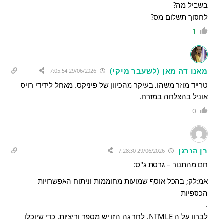
בשביל מה?
לחסוך תשלום מס?
1
מאנו דה מאן (לשעבר מיקי)
29/06/2026 7:05:54
טרייד מוזר משהו, בעיקר מהכיוון של פיניקס. מאחל לידידי רויס
אוניל בהצלחה במזרח.
0
רן הנרגן
29/06/2026 7:28:30
חם מהתנור – גרסת ג"ס:
אמ:לק; בהכל אוסף שמועות מחוממות וניתוח האפשרויות
הכספיות
.
לברון על ה NTMLE. לחריגה הזו יש מספר וריציות. כדי שיוכלו