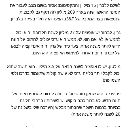
לשלם ללברון 15 מיליון (המקסימום) אסור בשום מצב לעבור את
הסינר הראשון שזה בערך 209 מיליון (זה תקף גם לקבוצות
שנמצאות בצד המקבל של S&T). הצעד הזה תלוי בעיקר בלברון.
.
גרין. לבחור יש אופציה על 27 מיליון לשנה הקרובה. הוא יכול
לממש או לא. אם הוא לא ממש הוא וג"ס יכולים לחתום על חוזה
חדש ליותר משנה אחת. צעד כזה של גרין יהיה אינדיקציה לבואו
של לברון. היום האחרון למימוש האופציה הוא היום.
.
מילטון. יש לו אופציה לשנה הבאה על 3.5 מיליון. הוא חושב שהוא
יכול לקבל יותר בליגה וג"ס לא עושה קולות שתעמוד בדרכו (לפי
השמועות)
.
פרוזינגס. הוא שחקן חופשי וג"ס יכולה לנסות להחתים אותו על
חוזה חדש. לא ברור כמה ביקוש יש לשירותיו ברחבי הליגה
במיוחד ברמות השכר שהבחור מבקש (הערכה שלי בשכונה של
20 לשנה ליותר משנה אחת)
.