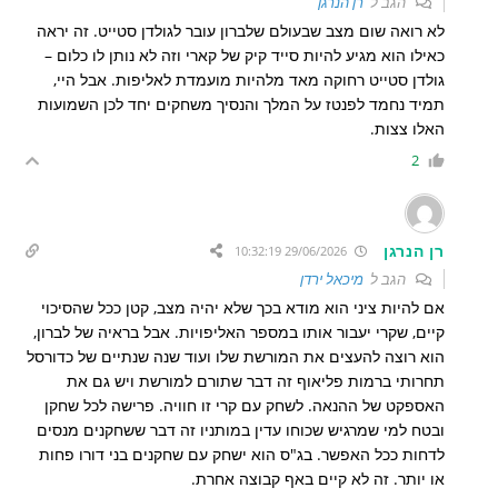
הגב ל
רן הנרגן
לא רואה שום מצב שבעולם שלברון עובר לגולדן סטייט. זה יראה
כאילו הוא מגיע להיות סייד קיק של קארי וזה לא נותן לו כלום –
גולדן סטייט רחוקה מאד מלהיות מועמדת לאליפות. אבל היי,
תמיד נחמד לפנטז על המלך והנסיך משחקים יחד לכן השמועות
האלו צצות.
2
רן הנרגן
29/06/2026 10:32:19
הגב ל
מיכאל ירדן
אם להיות ציני הוא מודא בכך שלא יהיה מצב, קטן ככל שהסיכוי
קיים, שקרי יעבור אותו במספר האליפויות. אבל בראיה של לברון,
הוא רוצה להעצים את המורשת שלו ועוד שנה שנתיים של כדורסל
תחרותי ברמות פליאוף זה דבר שתורם למורשת ויש גם את
האספקט של ההנאה. לשחק עם קרי זו חוויה. פרישה לכל שחקן
ובטח למי שמרגיש שכוחו עדין במותניו זה דבר ששחקנים מנסים
לדחות ככל האפשר. בג"ס הוא ישחק עם שחקנים בני דורו פחות
או יותר. זה לא קיים באף קבוצה אחרת.