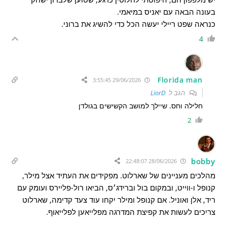
בעונה הבאה עם יאניס במיאמי.
כנראה שפט ריילי יעשה הכל כדי להשיג את ברוני.
4
Florida man
29/06/2026 3:55:45
הגב ל
LiorD
חלילה וחס. שיילך למושב הקשישים בגולדן
2
bobby
28/06/2026 22:48:07
מהלכים מעניינים של שארלוט. מפקידים את העתיד אצל מילר,
קנופל ו-ווייט, ובמקום בול וברידג׳ס, הביאו רול-פליירס ועומק עם
ריד, אלן ואוניל. אם קנופל ומילר יקחו עוד צעד קדימה, שארלוט
צריכים לעשות את קפיצת המדרגה מפלייאען לפלייאוף.