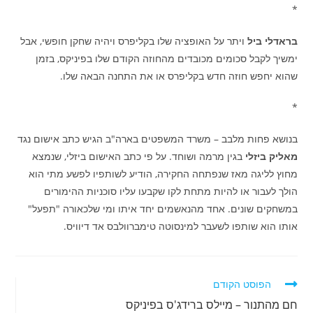
*
בראדלי ביל
ויתר על האופציה שלו בקליפרס ויהיה שחקן חופשי, אבל
ימשיך לקבל סכומים מכובדים מהחוזה הקודם שלו בפיניקס, בזמן
שהוא יחפש חוזה חדש בקליפרס או את התחנה הבאה שלו.
*
בנושא פחות מלבב – משרד המשפטים בארה"ב הגיש כתב אישום נגד
מאליק ביזלי
בגין מרמה ושוחד. על פי כתב האישום ביזלי, שנמצא
מחוץ לליגה מאז שנפתחה החקירה, הודיע לשותפיו לפשע מתי הוא
הולך לעבור או להיות מתחת לקו שקבעו עליו סוכניות ההימורים
במשחקים שונים. אחד מהנאשמים יחד איתו ומי שלכאורה "תפעל"
אותו הוא שותפו לשעבר למינסוטה טימברוולבס אד דיוויס.
לקרוא
הפוסט הקודם
מאמרים
חם מהתנור – מיילס ברידג'ס בפיניקס
נוספים