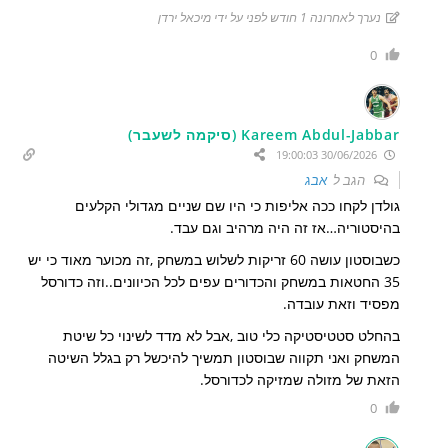
נערך לאחרונה 1 חודש לפני על ידי מיכאל ירדן
0
Kareem Abdul-Jabbar (סיקמה לשעבר)
30/06/2026 19:00:03
הגב ל
אבג
גולדן לקחו ככה אליפות כי היו שם שניים מגדולי הקלעים
בהיסטוריה…אז זה היה מרהיב וגם עבד.
כשבוסטון עושה 60 זריקות לשלוש במשחק ,זה מכוער מאוד כי יש
35 החטאות במשחק והכדורים עפים לכל הכיוונים..וזה כדורסל
מפסיד וזאת עובדה.
בהחלט סטטיסטיקה כלי טוב ,אבל לא מדד לשינוי כל שיטת
המשחק ואני תקווה שבוסטון תמשיך להיכשל רק בגלל השיטה
הזאת של מזולה שמזיקה לכדורסל.
0