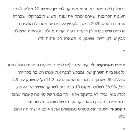
ברוקלין לא סיימה כאן והיא מעניקה ל
דיירון שארפ
20 מיליון לשתי
העונות הקרובות. שארפ יפתח את עונתו השישית בברוקלין שבחרה
אותו בדראפט 2020 וימשיך לקפוץ ללובים שיימסרו לו מוועידת
הרכזים שיש בברוקלין ולקחת דקות יקרות מוולפי. ונשאלת השאלה:
מבין שיידון, דיירון ושאנון, מי השארפ הכי פחות חד?
*
סנדרו מאמוקשווילי
יקיר האתר (או לפחות חלקים נרחבים ממנו) ויתר
על אופציית השחקן שלו ומבקש למנף את עונתו הטובה בקריירה,
שכללה 80 משחקים במדי הראפטורס עם 11.2 נק' למשחק עם 4.9
ריב', 38.9% לשלוש ומקום 10 בבחירות לשחקן השישי של העונה,
לכדי, בואו נגיד, לא ברינקס אלא יותר בגאז' של טויוטה קאמרי עמוס
במזומנים. מי שכן נשאר בקו הקדמי של טורונטו זה
טרייס
ג'קסון-דיוויס
, כי הראפטורס מממשים את האופציה שהייתה להם
עליו.
*