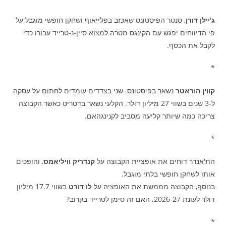
ג'יילן דורן
, סנטר הפיסטונס שאכזב בפלייאוף ושחקן חופשי מוגבל על
פי הדיווחים יפגש עם הקינגס מטרה למצוא סיין-נ-טרייד עבורו כדי
לקבל את הכסף.
*
קווין הוראטר
נשאר בפיסטונס. שני בצדדים עומדים לחתום על עסקה
ל-3 שנים בשווי 27 מיליון דולר. הקלעי נשאר בדטריט כאשר הקבוצה
צריכה כמה שיותר קליעה מסביב לקנינגהאם.
*
הת'אנדר דוחים את אופציית הקבוצה על
קנדריק וויליאמס
, והופכים
אותו לשחקן חופשי בלתי מוגבל.
בנוסף, הקבוצה מממשת את האופציה על
לו דורט
בשווי 17.7 מיליון
דולר לעונת 2026-27. האם זה סימן לטרייד בקרוב?
*