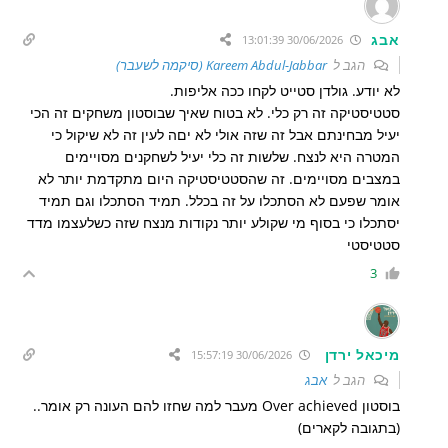
אבג
30/06/2026 13:01:39
הגב ל
Kareem Abdul-Jabbar (סיקמה לשעבר)
לא יודע. גולדן סטייט לקחו ככה אליפות.
סטטיסטיקה זה רק כלי. לא בטוח שאיך שבוסטון משחקים זה הכי
יעיל מבחינתם אבל זה שזה אולי לא יםה לעין זה לא שיקול כי
המטרה היא לנצח. שלשות זה כלי יעיל לשחקנים מסויימים
במצבים מסויימים. זה שהסטטיסטיקה היום מתקדמת יותר לא
אומר שפעם לא הסתכלו על זה בכלל. תמיד הסתכלו וגם תמיד
יסתכלו כי בסוף מי שקולע יותר נקודות מנצח שזה כשלעצמו מדד
סטטיסטי
3
מיכאל ירדן
30/06/2026 15:57:19
הגב ל
אבג
בוסטון Over achieved מעבר למה שחזו להם העונה רק אומר..
(בתגובה לקארים)