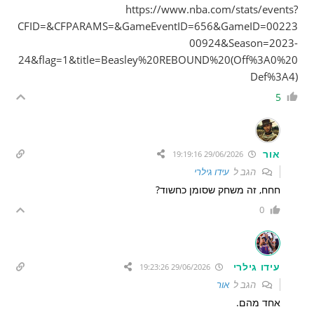
https://www.nba.com/stats/events?
CFID=&CFPARAMS=&GameEventID=656&GameID=00223
00924&Season=2023-
24&flag=1&title=Beasley%20REBOUND%20(Off%3A0%20
Def%3A4)
5
אור
29/06/2026 19:19:16
הגב ל
עידו גילרי
חחח, זה משחק שסומן כחשוד?
0
עידו גילרי
29/06/2026 19:23:26
הגב ל
אור
אחד מהם.