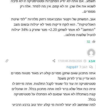
תשמע.. אם אתה לא יודע הסתברות וסטטיסטיקה זו לא סיבה
לשנוא את אלו שכן. זה לא קסם, אין מה לפחד. אלה רק
מספרים..
אגב, המשחק של ויקטור וומבניאמה רחוק מלהיות ״לפי שיטת
האנליטיקות״. הוא לוקח זריקות מאד לא יעילות ובשום מצב
״המחשב״ לא אומר לשחקן 2.20+ מטר שזורק ב-34% יעילות
להטיל שלשות מהלוגו..
32
אבג
29/06/2026 17:03:48
הגב ל
hagay81
אתה מתכוון שאם שחקן מסויים קולע רע מאוד מטווח מסויים
הוא עדיין צריך לזרוק משם?
סטטיסטיקה זה עוד כלי שעוזר לקבל החלטות. אתה מייחס לו
איזה כוח אפל שלא ברור למה אתה מתכוון בכלל. זה שהכלים
קצת בשתכללו לא אומר שםעם לא הסתכלו על סטטיסטיקה
בכלל.
למה שמחשב לא יעזור לזהות מי קולע יותר טוב ברבע הרביעי