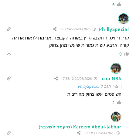
6
PhillySpecial
29/06/2026 17:22:46
קרי, דייויס, הדושבג וגרין באותה הקבוצה. אני מת לראות את זה
קורה, ארבע גופות גמורות שיעשו מהן צחוק
9
NBA בדם
29/06/2026 17:33:12
הגב ל
PhillySpecial
השופטים יעשו צחוק מהיריבות
2
Kareem Abdul-Jabbar (סיקמה לשעבר)
29/06/2026 18:33:39