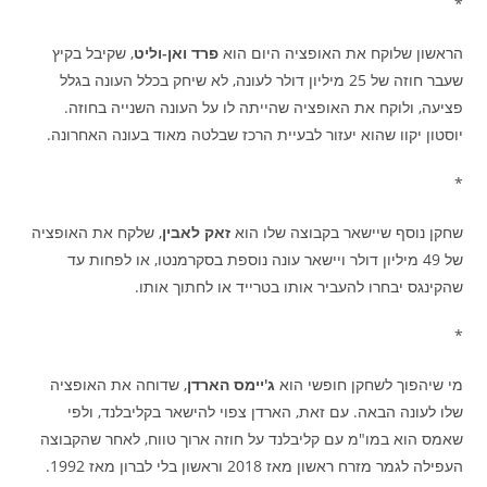
*
הראשון שלוקח את האופציה היום הוא
פרד ואן-וליט
, שקיבל בקיץ
שעבר חוזה של 25 מיליון דולר לעונה, לא שיחק בכלל העונה בגלל
פציעה, ולוקח את האופציה שהייתה לו על העונה השנייה בחוזה.
יוסטון יקוו שהוא יעזור לבעיית הרכז שבלטה מאוד בעונה האחרונה.
*
שחקן נוסף שיישאר בקבוצה שלו הוא
זאק לאבין
, שלקח את האופציה
של 49 מיליון דולר ויישאר עונה נוספת בסקרמנטו, או לפחות עד
שהקינגס יבחרו להעביר אותו בטרייד או לחתוך אותו.
*
מי שיהפוך לשחקן חופשי הוא
ג'יימס הארדן
, שדוחה את האופציה
שלו לעונה הבאה. עם זאת, הארדן צפוי להישאר בקליבלנד, ולפי
שאמס הוא במו"מ עם קליבלנד על חוזה ארוך טווח, לאחר שהקבוצה
העפילה לגמר מזרח ראשון מאז 2018 וראשון בלי לברון מאז 1992.