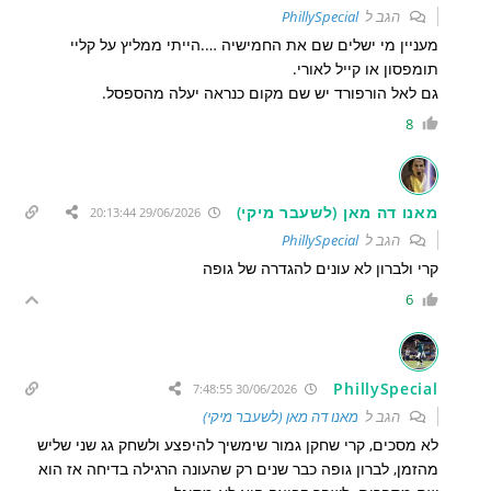
הגב ל
PhillySpecial
מעניין מי ישלים שם את החמישיה ….הייתי ממליץ על קליי
תומפסון או קייל לאורי.
גם לאל הורפורד יש שם מקום כנראה יעלה מהספסל.
8
מאנו דה מאן (לשעבר מיקי)
29/06/2026 20:13:44
הגב ל
PhillySpecial
קרי ולברון לא עונים להגדרה של גופה
6
PhillySpecial
30/06/2026 7:48:55
הגב ל
מאנו דה מאן (לשעבר מיקי)
לא מסכים, קרי שחקן גמור שימשיך להיפצע ולשחק גג שני שליש
מהזמן, לברון גופה כבר שנים רק שהעונה הרגילה בדיחה אז הוא