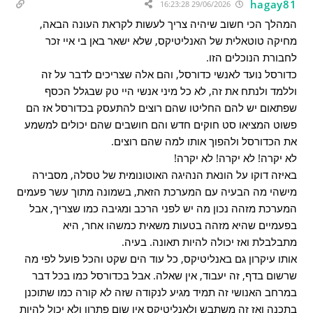
hagay81
29/06/2026 16:23:28
המהלך הכי חשוב שיהיה צריך לעשות לקראת העונה הבאה,
מחיקה טוטאלית של האנליטיקס, שלא ישאר באן בי איי זכר
לחבורת הנוכלים הזו.
כדורסל נועד לאנשי כדורסל, והם אלה שצריכים לדבר על זה
וללמד ולנתח את זה, לא כל מיני אנשי היי טק שבגלל הכסף
שפתאום יש להם החליטו שהם רוצים להתעסק בכדורסל אז הם
פשוט המציאו סט חוקים חדש והם חושבים שהם יכולים למשמע
את הכדורסל ולהפוך אותו למה שהם רוצים.
לא יקרה! לא יקרה! לא יקרה!
באיזה דוקו על הונאת הנהיגה האוטונומית של טסלה, מסבירה
מישהי מה הבעיה עם המערכת הזאת, בשמונה מתוך עשר פעמים
המערכת מזהה נכון מה יש לפני הרכב ומגיבה כמו שצריך, אבל
בפעמיים שהיא מזהה בטעות משאית כמשהו אחר, היא
מתבלבלת ואז יכולה להיות תאונה. בעיה.
אותו עיקרון גם באנליטיקס, כל עוד הים שקט והכל פועל לפי מה
שרשום בדף, זה יעבוד, אין שאלה. אבל בכדורסל כמו בכל דבר
במרחב האנושי זה תמיד מגיע לנקודה שזה לא קורה כמו שתוכנן
בתכנה ואז זה משתבש ולאנליטיקס אין שום פתרון ולא יכול להיות