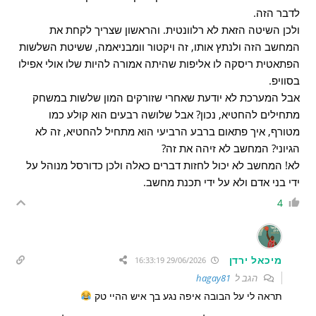
לדבר הזה.
ולכן השיטה הזאת לא רלוונטית. והראשון שצריך לקחת את
המחשב הזה ולנתץ אותו, זה ויקטור וומבניאמה, ששיטת השלשות
הפתאטית ריסקה לו אליפות שהיתה אמורה להיות שלו אולי אפילו
בסוויפ.
אבל המערכת לא יודעת שאחרי שזורקים המון שלשות במשחק
מתחילים להחטיא, נכון? אבל שלושה רבעים הוא קולע כמו
מטורף, איך פתאום ברבע הרביעי הוא מתחיל להחטיא, זה לא
הגיוני? המחשב לא זיהה את זה?
לא! המחשב לא יכול לחזות דברים כאלה ולכן כדורסל מנוהל על
ידי בני אדם ולא על ידי תכנת מחשב.
4
מיכאל ירדן
29/06/2026 16:33:19
הגב ל
hagay81
תראה לי על הבובה איפה נגע בך איש ההיי טק