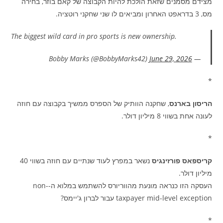
מצידם מסמנים שזאת הולכת להיות הקבוצה של קאם בוזר, בחירה
מס, 3 בדראפט האחרון ומביאים לו שני שחקני רוטציה.
The biggest wild card in pro sports is new ownership.
June 29, 2026
— Bobby Marks (@BobbyMarks42)
*
הריסון בארנס
, שחקנה הוותיק של הספרס ממשיך בקבוצה עם חוזה
לעונה אחת בשווי 8 מיליון דולר.
*
קריספאס פורזינגיס
נשאר במפרץ לעוד שנתיים עם חוזה בשווי 40
מיליון דולר.
העסקה הזו כנראה מונעת מהווריורס להשתמש במלוא ה-non-
taxpayer mid-level exception עבור לברון ג'יימס?
*