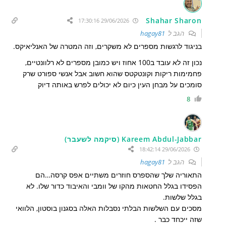
Shahar Sharon
29/06/2026 17:30:16
הגב ל
hagay81
בניגוד לרגשות מספרים לא משקרים, וזה המטרה של האנליאיקס.
נכון זה לא עובד ב100 אחוז ויש כמובן מספרים לא רלוונטיים,
פחמימות ריקות וקונטקטס שהוא חשוב אבל אנשי ספורט שרק
סומכים על מבחן העין כיום לא יכולים לפרש באותה דיוק
8
Kareem Abdul-Jabbar (סיקמה לשעבר)
29/06/2026 18:42:14
הגב ל
hagay81
התאוריה שלך שהספרס חוזרים משתיים אפס קרסה…הם
הפסידו בגלל החטאות מהקו של וומבי והאיבוד כדור שלו. לא
בגלל שלשות.
מסכים עם השלשות הבלתי נסבלות האלה בסגנון בוסטון, הלוואי
שזה ייכחד כבר .