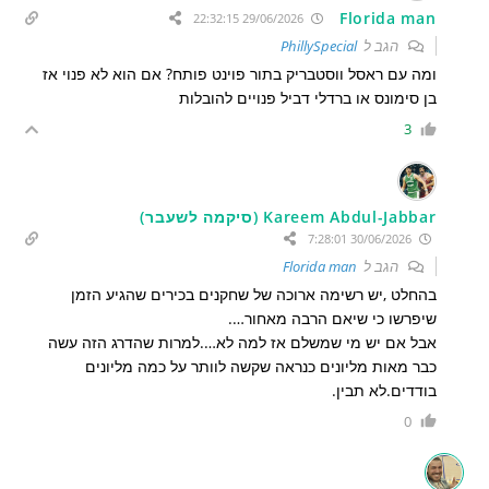
Florida man
29/06/2026 22:32:15
הגב ל
PhillySpecial
ומה עם ראסל ווסטבריק בתור פוינט פותח? אם הוא לא פנוי אז
בן סימונס או ברדלי דביל פנויים להובלות
3
Kareem Abdul-Jabbar (סיקמה לשעבר)
30/06/2026 7:28:01
הגב ל
Florida man
בהחלט ,יש רשימה ארוכה של שחקנים בכירים שהגיע הזמן
שיפרשו כי שיאם הרבה מאחור….
אבל אם יש מי שמשלם אז למה לא….למרות שהדרג הזה עשה
כבר מאות מליונים כנראה שקשה לוותר על כמה מליונים
בודדים.לא תבין.
0