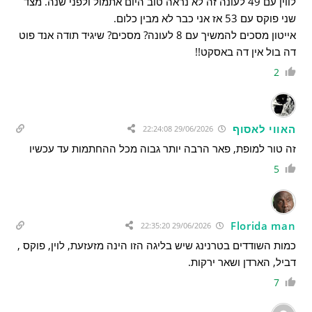
לווין עם 49 לעונה זה לא נראה טוב היום אתמול ולפני שנה. מצד
שני פוקס עם 53 אז אני כבר לא מבין כלום.
אייטון מסכים להמשיך עם 8 לעונה? מסכים? שיגיד תודה אנד פוט
דה בול אין דה באסקט!!
2
האווי לאסוף
29/06/2026 22:24:08
זה טור למופת, פאר הרבה יותר גבוה מכל ההחתמות עד עכשיו
5
Florida man
29/06/2026 22:35:20
כמות השודדים בטרנינג שיש בליגה הזו הינה מזעזעת, לוין, פוקס ,
דביל, הארדן ושאר ירקות.
7