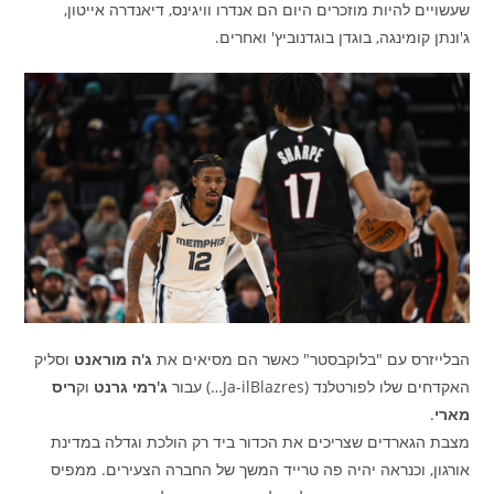
שעשויים להיות מוזכרים היום הם אנדרו וויגינס, דיאנדרה אייטון,
ג'ונתן קומינגה, בוגדן בוגדנוביץ' ואחרים.
הבלייזרס עם "בלוקבסטר" כאשר הם מסיאים את
ג'ה מוראנט
וסליק
האקדחים שלו לפורטלנד (Ja-ilBlazres…) עבור
ג'רמי גרנט
וק
ריס
מארי
.
מצבת הגארדים שצריכים את הכדור ביד רק הולכת וגדלה במדינת
אורגון, וכנראה יהיה פה טרייד המשך של החברה הצעירים. ממפיס