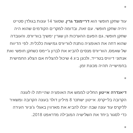
*
עוד שחקן חופשי הוא
דריימונד גרין
, שסוגר 14 עונות בגולדן סטייט
ויהיה שחקן חופשי. עם זאת, ובדומה למקרים הקודמים שהוא היה
שחקן חופשי, גם הפעם ההערכות הן שגרין ימשיך בווריורס, והעובדה
שהוא דחה את האופציה נותנת לווריורס גמישות כלכלית. לפי הדיווח
של שאמס, הווריורס מנסים להביא את לברון ג'יימס כשחקן חופשי ואת
אנתוני דיוויס בטרייד, ולכונן ביג 4 שיכול להצליח אם הצלע החמישית
בחמישייה תהיה מכונת זמן.
*
דיאנדרה אייטון
החליט לממש את האופציה שהייתה לו לעונה
הקרובה בלייקרס. אייטון ישתכר 8 מיליון דולר בעונה הקרובה ומשאיר
לליקרס עוד עונה שבה יוכלו להביא את מארווין באגלי ג'וניור העירה
כדי לסגור ביחד את השלישיה המובילה מדראפט 2018.
*