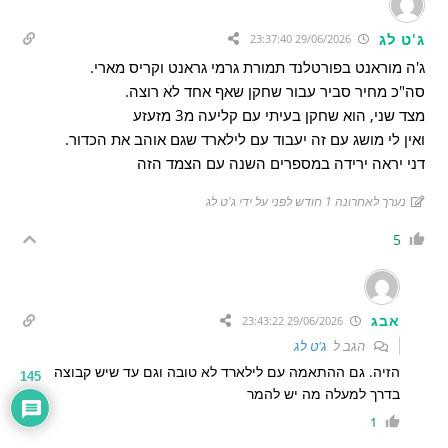
ג'ט לג
29/06/2026 23:37:40
ג'ה מוראנט בפורטלנד תמורת גרמי גראנט וקריס מארי.
סה"כ מחיר סביר עבור שחקן שאף אחד לא רוצה.
מצד שני, הוא שחקן בעיתי עם קליעה מ3 מזעזע
ואין לי מושג עם זה יעבוד עם לילארד שגם אוהב את הכדור.
דני יראה ירידה במספרים השנה עם הצמד הזה
נערך לאחרונה 1 חודש לפני על ידי ג'ט לג
5
אבג
29/06/2026 23:43:22
הגב ל
ג'ט לג
הזיה. גם ההתאמה עם לילארד לא טובה וגם עד שיש קבוצה
145
בדרך למעלה מה יש להמר
1