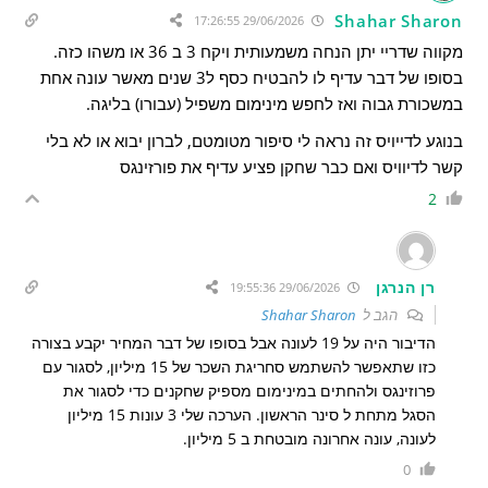
Shahar Sharon
29/06/2026 17:26:55
מקווה שדריי יתן הנחה משמעותית ויקח 3 ב 36 או משהו כזה.
בסופו של דבר עדיף לו להבטיח כסף ל3 שנים מאשר עונה אחת
במשכורת גבוה ואז לחפש מינימום משפיל (עבורו) בליגה.
בנוגע לדייויס זה נראה לי סיפור מטומטם, לברון יבוא או לא בלי
קשר לדיוויס ואם כבר שחקן פציע עדיף את פורזינגס
2
רן הנרגן
29/06/2026 19:55:36
הגב ל
Shahar Sharon
הדיבור היה על 19 לעונה אבל בסופו של דבר המחיר יקבע בצורה
כזו שתאפשר להשתמש סחריגת השכר של 15 מיליון, לסגור עם
פרוזינגס ולהחתים במינימום מספיק שחקנים כדי לסגור את
הסגל מתחת ל סינר הראשון. הערכה שלי 3 עונות 15 מיליון
לעונה, עונה אחרונה מובטחת ב 5 מיליון.
0