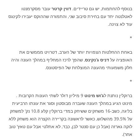
בנוסף להחתמות, יש גם טריידים.
דווין קרטר
עובר מסקרמנטו
לאטלנטה יחד עם בחירת סיבוב שני, והתמורה שההוקס יעבירו לקינגס
עוד לא צוינה.
*
באחת ההחלטות הצפויות יותר של הערב, דטרויט מממשים את
האופציה על
דניס ג'נקינס
, שהפך לרכז המחליף במהלך העונה והיה
חלק משמעותי מהעונה המוצלחת של הפיסטונס.
*
ברוקלין נותנת ל
ג'וש מינוט
9 מיליון דולר לשתי העונות הקרובות .
מינוט הגיע במהלך העונה שעברה מבוסטון וסגר את עונתו הרביעית
בליגה, כשב-16 משחקים ששיחק במדי ברוקלין קלע 10.8 נק' למשחק
על 39.5% מהשלוש, כאשר לראשונה בקריירה הקצרה הוא משחק ללא
לוקה גארזה (אבל כן עם סנטר לבן, כבד, לא אתלטי אבל עם טאץ' טוב
אחר).