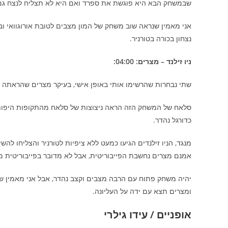
שבמשחק הבא היא פוגשת את ספרד ואם היא לא תצליח לנצח גם א
אני מאמין שנראה שוב משחק של המון מצבים לטובת אורוגוואי ובע
נצחון בכורה בטורניר.
ניו זילנד – מצרים: 04:00:
שתי נבחרות שהרשימו אותי באופן אישי, בעיקר מצרים שהראתה אי
סלאח של המשחק הזה הראה ניצוצות של סלאח מהתקופות היפות ב
כדורגל נהדר.
מנגד, הניו זילנדים הגיעו כמעט ללא ציפיות לטורניר והצליחו ל
אמנם מצרים נחשבת הפייבוריטית, אבל לא מדובר בפייבוריטית מו
יהיה משחק פתוח עם הרבה מצבים וקצב נהדר, אבל אני מאמין 
ומצרים תצא עם ידה על העליונה.
אופניים / עידו גילרי