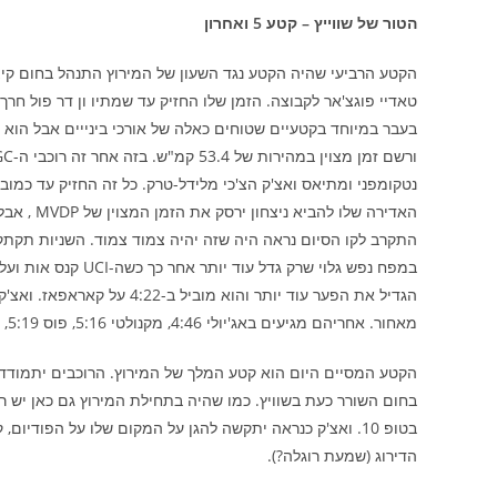
הטור של שווייץ – קטע 5 ואחרון
טאדיי פוגצ'אר לקבוצה. הזמן שלו החזיק עד שמתיו ון דר פול חרך
בעבר במיוחד בקטעיים שטוחים כאלה של אורכי בינייים אבל הוא מ
נטקומפני ומתיאס ואצ'ק הצ'כי מלידל-טרק. כל זה החזיק עד כמובן
האדירה של
במפח נפש גלוי שרק ג
מאחור. אחריהם מגיעים באג'יולי 4:46, מקנולטי 5:16, פוס 5:19, ון וילדר 5:34, קלדרמן 5:51, רוגליץ' 6:04 וריקיטלו 6:43.
הקטע המסיים היום הוא קטע המלך של המירוץ. הרוכבים יתמודד
בחום השורר כעת בשוויץ. כמו שהיה בתחילת המירוץ גם כאן יש רק
בטופ 10. ואצ'ק כנראה יתקשה להגן על המקום שלו על הפוד
הדירוג (שמעת רוגלה?).