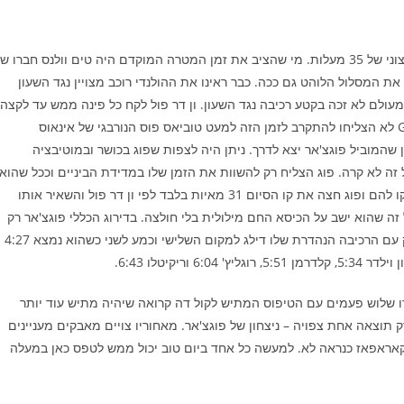
הקטע הרביעי שהיה הקטע נגד השעון של המירוץ התנהל בחום קיצוני של 35 מעלות. מי שהציב את זמן המטרה המוקדם היה טים וולנס חברו 
 את המסלול הלוהט גם ככה. כבר ראינו את ההולנדי רוכב מצויין נגד השעון
עולם לא זכה בקטע רכיבה נגד השעון. ון דר פול לקח כל פינה ממש עד לקצה
ורשם זמן מצוין במהירות של 53.4 קמ"ש. בזה אחר זה רוכבי ה-GC לא הצליחו להתקרב לזמן הזה למעט טוביאס פוס הנורבגי של אינאוס
 שהמוביל פוגצ'אר יצא לדרך. ניתן היה לצפות שפוג בכושר ובמוטיבציה
ו להביא ניצחון ירסק את הזמן המצוין של MVDP , אבל זה לא קרה. פוג הצליח רק להשוות את הזמן שלו במדידת הביניים וככל שהוא
התקרב לקו הסיום נראה היה שזה יהיה צמוד צמוד. השניות תקתקו להם ופוג חצה את קו הסיום 31 מאיות בלבד לפי ון דר פול והשאיר אותו
דל עוד יותר אחר כך כשה-UCI קנס אות ועל זה שהוא ישב על הכיסא החם מילולית בלי חולצה. בדירוג הכללי פוגצ'אר רק
הגדיל את הפער עוד יותר והוא מוביל ב-4:22 על קאראפאז. ואצ'ק עם הרכיבה הנהדרת שלו דילג למקום השלישי וכמע לשני כשהוא נמצא 4:27
ו שלוש פעמים עם הטיפוס המתיש לקול דה קרואה שיהיה מתיש עוד יותר
 תוצאה אחת צפויה – ניצחון של פוגצ'אר. מאחוריו צויים מאבקים מעניינים
יום, קאראפאז כנראה לא. למעשה כל אחד ביום טוב יכול ממש לטפס כאן במעלה