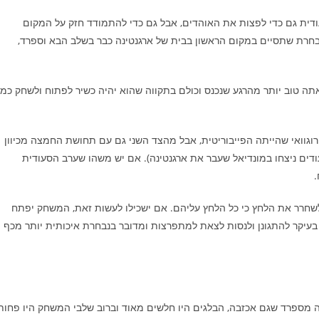
דית גם כדי לפצות את האוהדים, אבל גם כדי להתמודד חזק על המקום
בחרת שתסיים במקום הראשון בבית של ארגנטינה כבר בשלב הבא וספרד,
אתה טוב יותר מהרגע שנכנס וכולם בתקווה שהוא יהיה כשיר לפתוח ולשחק כמ
וגוואי שהייתה הפייבוריטית, אבל מהצד השני גם עם תחושת החמצה מכיוון
א זוכר, הסעודים ניצחו במונדיאל שעבר את ארגנטינה). אם יש משהו שערב הסעודית
.
ולשחרר את הלחץ כי כל הלחץ עליהם. אם ישכילו לעשות זאת, המשחק יפתח
בעיקר להתגונן ולנסות לצאת למתפרצות ומדובר בנבחרת איכותית יותר מכף
ונה מספרד שגם אכזבה, הבלגים היו חלשים מאוד וברוב שלבי המשחק היו פחות