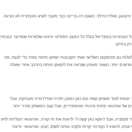
רנטוגן, ואלדרווירלד, כשגם דה-בריינה כבר מעבר לשיא והנבחרת לא הציגה
 הנבחרות במונדיאל בגלל כל המצב הפוליטי וראינו שלמרות שמדובר בנבחר
רק בתיקו.
עלות גם מהמקום השלישי ושתי הקבוצות ישחקו פתוח ומהר כדי לנצח, מה
 מרשים יותר, כשאני מאמין שנראה את לוקאקו פותח בהרכב אחרי שעלה
יוצאת לעוד משחק קשה וגם כאן כמובן תהיה אנדרדוגית מובהקת, אבל
ם של אורגוואי פחות איכותי מהספרדים, אבל קצב המשחק מהיר יותר.
 סנסציה, אבל דווקא כאן קשה לי לראות את זה קורה. אורוגוואי הצליחה לחץ
תיקו מול ערב הסעודית עם שער שנתן לה בטחון והיא תרצה למנף אותו, להשיג 3 נקודות יקרות ולקרב אותה לשלב הבא. אורוגוואי יודעת