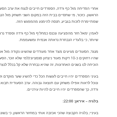
אחרי הפדיחה מול כף ורדה, הספרדים חייבים לנצח את ערב הסעו
הראשון. כזכור, מי שתסיים בבית הזה במקום השני תשחק מול הנ
שמתיימרת לזכות בגביע, תנסה להימנע מהמפגש הזה.
לאמין ימאל חזר מהפציעה ונכנס כמחליף מול כף ורדה וספרד נר
שיותר, כי בלעדיו הנבחרת נראתה אנמית ומשעממת.
מנגד, הסעודים מגיעים מצד אחד מעודדים שהשיגו נקודה מול אור
שהיו רחוקים כ-10 דקות מעוד ניצחון סנסציוני(למי של
הוכיחה לנו בשנים האחרונות, זה שהיא נבחרת שלא קל בכלל לנצח
בעיני הספרדים יהיו חייבים לעשות הכל כדי להשיג שער מוקדם 
ונוכל לראות אפילו משחק עם תוצאה גבוהה. ערב הסעודית תבוא 
ורדה, כך שהספרדים יהיו חייבים להיות עירניים.
בלגיה – איראן: 22:00:
בעיניי, בלגיה הקבוצה שהכי אכזבה אותי במחזור הראשון, כי בש