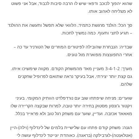
שהוא יהפוך לכוכב ודפאי שיש לו הרבה סיבות לכבוד, אבל אני פשוט
לא מצליחה לאהוב אותו.
סך הכל: הולנד מרגשת כתמיד, הלוואי שלא תפשל ותעשה את ההולנד
– תגיע לחצי ותעוף. כמה נמשיך לחכות.
שבדיה: הנבחרת שהובילה לפיטורים המוזרים של הטורניר עד כה –
אחרי התפוצצות מפוארת מול טוניס.
מערך: 3-4-1-2 מעניין מאד מהמשחק הקודם. מקווה שימשיכו איתו.
גם קצת יותר יצירתי, אבל בעיקר נראה שתואם לפרופיל שחקנים
שלהם.
שוערים: מניחה שיפתחו שוב עם נורדפלדט הוותיק המקומי. בעיני
ויקטור ג'ונסון מסטוק בחירה יותר טובה, למרות שבקצה הקריירה שלו
מאאאד אכזבה. ועדיין, שוער עם משחק רגל טוב ולא פראייר בכלל.
הגנה: משחק קודם פתחו עם שלישיית בלמים של לינדלוף (וילה)-היין
(אטלאנטה)-לגרבילקה (בראגה). כאוהדת יונייטד לינדלוף עושה לי