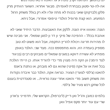
אה-לה-טר-סטגן בנבחרת לאומית). מבוגר אחראי, השוער הוותיק מרק
פלקן (לברקוזן) שאני בכנות לא מתה עליו ולא רק בגלל משחק הרגל
המזעזע. הוא קצת פרופיל הולנדי טיפוסי אפרורי, אבל ניחא.
הגנה: וואווווו איזו הגנה. ללקק את האצבעות. הדבר היחיד שאני לא
אוהבת בכלל – ההפיכה של מיקי ון דר ון למגן שמאלי. אני מבינה שיש
לו מהירות חריגה ויכולת להריץ התקפה, אבל הוא פשוט לא טוב
מספיק בעמדה הזו, והוא מתפספס ככה. מצד שני, הולנד באופן
מפתיע לא עשירה דווקא במגנים שמאליים מובהקים רבים (בניגוד
לצד הימני) וון הקה היה מצוין מדי כדי להוריד אותו. כן הייתי הולכת
בכל זאת או על אקה (סיטי) שהוא גם לא מובהק, או נותנת צ'אנס
להאטו (צ'לסי לצערי) הצעיר. כנראה אקה, הולנד כבר איבדה נקודות
וזה משחק חשוב מדי והאטו אחרי עונה נוראית… או סטנדרטית בעצם
לכל שחקן רכש צעיר של צ'לסי.
בלמים כמובן ורג'יל ואן-דייק (ליברפול), הקראש שלי, תדמייני צ'ארון
שרי עם עוד יותר סקס אפיל וואן