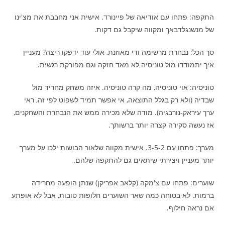
התקפה: פתחו עם אודיאה של פיינורד. אישית אני מחבבת את מצ'ינו
של מנשנגלדבאך ומקווה שיקבל גם דקות.
סך הכל: נבחרת מרשימה ודי מאוזנת, אולי עוד ידפקו ריצה? מעניין
איך יתמודדו מול טוניסיה לא מאד חזקה וגם מפורקת רגשית.
טוניסיה: אוי טוניסיה, מה קרה טוניסיה. איזה משחק מחריד מול
שבדיה (ולא רק בגלל התוצאה, אי אפשר תמיד לשפוט לפי זה, ראי
ערך עיראק-נורבגיה). מודה שלא מכירה ממש את הנבחרת והשחקנים,
אז נעשה סקירה קצרה יותר ברשותך.
מערך: פתחו עם 3-5-2. אישית מקווה שלאור הבושות ילכו על מערך
יותר מעניין ויצירתי שיתאים גם להתקפה שלהם.
שוערים: פתחו עם צ'מקה (קלאב אפריקן) שנתן הופעה מחרידה
ברמות. לא בטוחה כמה שאר השוערים חלופות טובות, אבל לא אופתע
אם נראה חילוף.