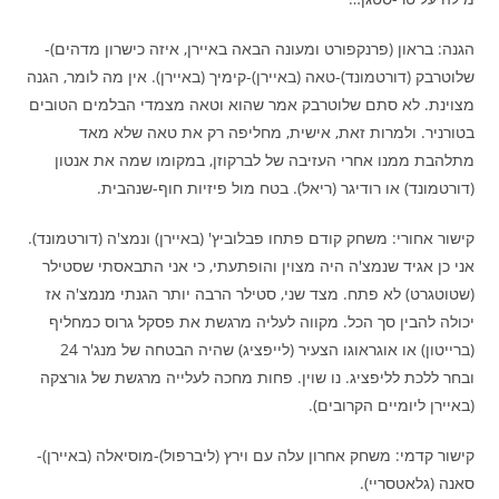
הגנה: בראון (פרנקפורט ומעונה הבאה באיירן, איזה כישרון מדהים)-
שלוטרבק (דורטמונד)-טאה (באיירן)-קימיך (באיירן). אין מה לומר, הגנה
מצוינת. לא סתם שלוטרבק אמר שהוא וטאה מצמדי הבלמים הטובים
בטורניר. ולמרות זאת, אישית, מחליפה רק את טאה שלא מאד
מתלהבת ממנו אחרי העזיבה של לברקוזן, במקומו שמה את אנטון
(דורטמונד) או רודיגר (ריאל). בטח מול פיזיות חוף-שנהבית.
קישור אחורי: משחק קודם פתחו פבלוביץ' (באיירן) ונמצ'ה (דורטמונד).
אני כן אגיד שנמצ'ה היה מצוין והופתעתי, כי אני התבאסתי שסטילר
(שטוטגרט) לא פתח. מצד שני, סטילר הרבה יותר הגנתי מנמצ'ה אז
יכולה להבין סך הכל. מקווה לעליה מרגשת את פסקל גרוס כמחליף
(ברייטון) או אוגראוגו הצעיר (לייפציג) שהיה הבטחה של מנג'ר 24
ובחר ללכת לליפציג. נו שוין. פחות מחכה לעלייה מרגשת של גורצקה
(באיירן ליומיים הקרובים).
קישור קדמי: משחק אחרון עלה עם וירץ (ליברפול)-מוסיאלה (באיירן)-
סאנה (גלאטסריי).