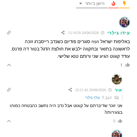
הישן ביותר
עידו גילרי
20/06/2026 12:16:29
באליפות ישראל nsn סוגרים פודיום כשנדב רייסברג זוכה
לראשונה בתואר ובתקווה ילבש את חולצת הדגל בטור דה פרנס.
עודד קוגוט הגיע שני ורותם טנא שלישי.
1
אור
20/06/2026 22:21:42
הגב ל
עידו גילרי
אני זוכר שדיברתם על קוגוט אבל נדב היה נחשב כהבטחה כמוהו
בצעירותו?
0