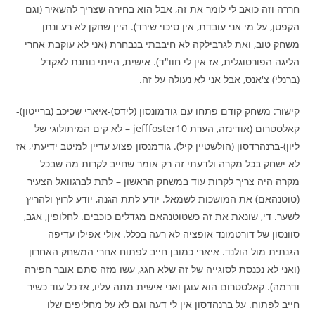
חררה וזה כואב לי לומר את זה, אבל הוא בחירה שצריך להשאיר (וגם
הקפטן, על מי אני עובדת, אין סיכוי שירד). היין שחקן לא רע ונתן
משחק טוב, ואת לגרבילקה לא חיבבתי בנבחרת (אני לא עוקבת אחרי
הליגה הפורטוגלית, אז אין לי חוו"ד). אישית, הייתי נותנת לאקדל
(ברנלי) צ'אנס, אבל אני לא נעולה על זה.
קישור: משחק קודם פתחו עם גודמונסון (לידס)-איארי שכיכב (ברייטון)-
קאלסטרום (אודינזה, הערת jefffoster10 – לא קים המיתולוגי של
ליון)-ברנהרדסון (הולשטיין קיל). גודמנסון פצוע עדיין למיטב ידיעתי, אז
לא ישחק בכל מקרה ולדעתי זה רק אומר שחייב לקרות מה שבכל
מקרה היה צריך לקרות עוד במשחק הראשון – לתת לברגוואל הצעיר
(טוטנהאם) את המושכות לשמאל. יודע לתת הגנה, יודע לרוץ ולהריץ
לשער. די, שונאת את זה כשטוטנהאם מגדלים כוכבים. לחלופין, אגב,
סוונסון של דורטמונד אופציה לא רעה בכלל. אולי אפילו עדיפה
הגנתית מול הולנד. איארי כמובן חייב לפתוח אחרי המשחק האחרון
(ואני לא נכנסת לסוגייה של זה שלא חגג, עשו מזה סתם אובר חפירה
ודרמה). קאלסטרום הוא עוגן ואני אישית מתה עליו, אז כל עוד כשיר
חייב לפתוח. על ברנהדסון אין לי דעה וגם לא על מחליפים שלו