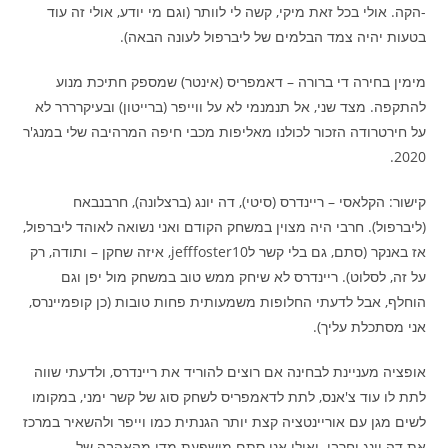
-הקה. אולי בכל זאת מיקי, קשה לי לוותר (וגם מי יודע, אולי זה עוד
בטעות יהיה צמד הבלמים של ליברפול לעונה הבאה).
מימין בחירה די ברורה – דאמפריס (אינטר) שמספק חתיכת מנוע
להתקפה. מצד שני, אל תנמנמי לא על ווייפר (ברייטון) ובעיקרררר לא
על חירטרודה הזכור לכולנו מאליפות מכבי חיפה המרהיבה שלי במנג'ר
2020.
קישור: הקלאסי – ריינדרס (סיטי), דה יונג (ברצלונה), חרבנבאח
(ליברפול). חרבי היה מצוין במשחק הקודם ואני נשואה לאוהד ליברפול,
אז באנקר (סתם, גם בלי קשר לjefffoster10, איזה שחקן – ותודה, רק
על זה, לסלוט). ריינדרס לא שיחק ממש טוב במשחק מול יפן וגם
הוחלף, אבל לדעתי החלופות משמעותית פחות טובות (כן קופמיינרס,
אני מסתכלת עליך).
אופציה מעניינת לבחינה אם רוצים להוריד את ריינדרס, ולדעתי שווה
לתת לו עוד צ'אנס, לתת לדאמפריס לשחק סוג של קשר ימני, במקומו
לשים מגן עם אוריינטציה קצת יותר הגנתית כמו וייפר ולהשאיר במרכז
את דה יונג וחרבי. ואולי אני סתם מושפעת מדי מהאהבה של