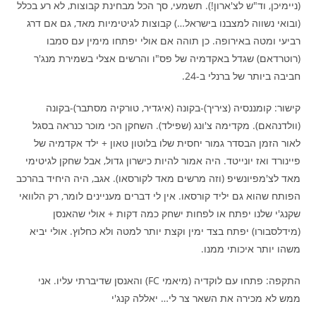
(ניימיכן, וד"ש לצ'ארון!). תשמעי, סך הכל מבחינת קבוצות, לא רע בכלל
(ובואי נשווה למצבנו בישראל…) קבוצות לגיטימיות מאד, גם אם דרג
רביעי ומטה באירופה. כן תוהה אם אולי יפתחו מימין עם סמבו
(רוטרדאם) שגדל באקדמיה של פס"ו והרשים אצלי בשמירת מנג'ר
חביבה ביותר של ברנלי ב-24.
קישור: קומננסיה (ציריך)-בקונה (איגדיר, טורקיה מסתבר)-בקונה
(וולדנהאם). מקדימה צ'ונג (שפילד). השחקן הכי מוכר כנראה בסגל
לאור הזמן הבסדר גמור יחסית שלו בלוטון טאון + ילד אקדמיה של
פיינורד ואז יונייטד. היה אמור להיות כישרון גדול, אבל שחקן לגיטימי
מאד לצ'מפיונשיפ (וזה מרשים מאד לקורסאו). אגב, היה היחיד בהרכב
הפותח שהוא גם יליד קורסאו. אין לי דברים מעניינים לומר, רק הלוואי
שקנג'י שלנו יפתח או לפחות ישחק כמה דקות + אולי שהאנסן
(מידלסבורו) יפתח בצד ימין וקצת יותר למטה ולא כחלוץ. אולי יביא
משהו יותר איכותי ממנו.
התקפה: פתחו עם לוקדיה (מיאמי FC) והאנסן שדיברתי עליו. אני
ממש לא מכירה את השאר צר לי… יאללה קנג'י