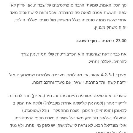
סך הכל: האמת, שמעתי הרבה סופרלטיבים על שבדיה, אני עדיין לא
עפה וחוששת אמנם לצאת פה בהצהרה, אבל נראה לי שתאכזב מאד
אחרי שעשו ממנה סנסציה בגלל המשחק מול טוניס. יאללה הולנד,
יהיה משחק מעניין.
23:00 גרמניה – חוף השנהב
את כבר יודעת שגרמניה היא הפייבוריטית שלי תמיד, אין צורך
להרחיב. יאללה נתחיל.
מערך: 4-2-3-1 אהוב, אין מה לומר. מעריכה שלמרות שמשחקים מול
יריבה קשה יותר בהרבה, יישארו עם מערך והרכב דומה.
שוערים: איזו סאגה מטורפת הייתה עם זה. נויר (באיירן) חוזר לנבחרת
לריקוד אחרון (למה אין קלישאה אחרת מקבילה?) ולוקח את המקום
לבאומן (הופנהיים) המסכן. נשכח מההפקר – נובל (שטוטגרט)
המעולה, שלאור דור חזק מאד של שוערים נשכח מדפי ההיסטוריה.
אולי מונדיאל הבא. לא נראה לי שלמישהו יש ספק מי יפתח. ולא נגיד
מילה על טר-סטגן…