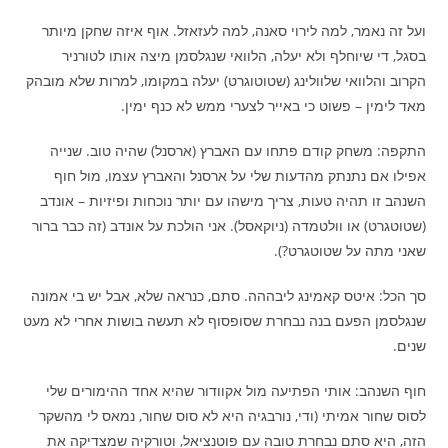
ועל זה נאמר, למה לירוי סאנה, למה לעזאזל. אוף איזה שחקן מיותר
בסגל, די שיוחלף ולא יעלה, הלוואי שנגלסמן מיצה אותו לטורניר
הקרוב והלוואי שלוולינג (שטוטוגרט) יעלה במקומו, למרות שלא מובהק
מאד לימין – פשוט כי באייר לצערי ממש לא כנף ימין.
התקפה: משחק קודם פתחו עם האברץ (ארסנל) שהיה טוב. שנייה
אפילו אם נתנתק מהדעות שלי על ארסנל והאברץ עצמו, מול חוף
השנהב זו תהיה טעות, צריך מישהו עם יותר נוכחות ופיזיות – אונדב
(שטוטגרט) או וולטמדה (ניוקאסל). אני הולכת על אונדב (זה כבר ברור
שאני מתה על שטוטגרט?).
סך הכל: איטס קאמינג ליבההה. סתם, כנראה שלא, אבל יש בי אמונה
שנגלסמן הפעם בנה נבחרת שסופסוף לא תעשה בושות אחרי לא מעט
שנים.
חוף השנהב: אותי הפתיעה מול אקוודור שהיא אחד ההימורים שלי
לסוס שחור אמיתי (ודי, נורבגיה היא לא סוס שחור, נמאס לי מהשקר
הזה, היא סתם נבחרת טובה עם פוטנציאל, וטורקיה שמצדיקה את