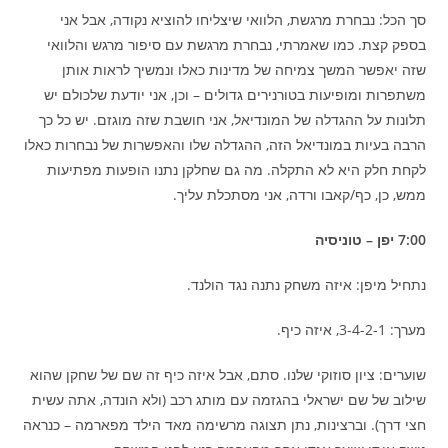
סך הכל: נבחרת מרגשת, הלוואי שיצליחו להוציא נקודה, אבל אני
בספק קצת. כמו שאמרתי, נבחרת מרגשת עם סיפור מרגש והלוואי
שזה יאפשר המשך צמיחה של מדינות כאלו ונמשיך לראות אותן
משתפרות ומופיעות בטורנירים גדולים – וכן, אני יודעת שלכולם יש
תלונות על ההגדלה של המונדיאל, אני חושבת שזה מוגזם. יש כל כך
הרבה בעיות במונדיאל הזה, ההגדלה שלו והאפשרות של נבחרות כאלו
לקחת חלק היא לא התקלה. מה גם שחלקן נתנו הופעות מפתיעות
ממש, כן, כף/קאבו ורדה, אני מסתכלת עליך.
7:00 יפן – טוניסיה
נתחיל מיפן: איזה משחק נתנה נגד הולנד.
מערך: 3-4-2-1, איזה כיף.
שוערים: ציון סוזוקי שלנו. סתם, אבל איזה כיף זה שם של שחקן שהוא
שילוב של שם ישראלי בהגזמה עם מותג רכב (ולא הונדה, אתה עשית
חצי דרך). וברצינות, נתן תצוגה מרשימה מאד הילד מפארמה – כנראה