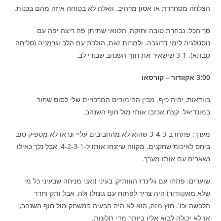
הצלחה מסחררת או אסון מרהיב. וואלה לא בטוחה איזה מהם בכנות.
סך הכל: נבחרת טובה וחזקה, הלוואי שתיתן פה ריצה יפה עם
נוסטלגיה לימי דרוגבה. ולמרות זאת, הולכת עם הלב וגרמניה (סליחה
סבתא). 3-1 שישאיר את חוף השנהב שבורי לב.
3:00 אקוודור – קורסאו
בוודאות, יהיה כיף. מבין ההימורים המרכזיים שלי לסוס שחור
במונדיאל. קצת אכזבו אותי מול חוף השנהב.
מערך: פתחו ב-3-4-3 שהוא לא מהחביבים עליי ונראו לא מספיק טוב
ביחס לאיכות שחקנים. מקווה שיזנחו אותו ל-4-2-3-1, אבל נלך כאילו
נשארים עם אותו מערך.
שוערים: פתחו עם גלינדז הווותיק, בעיני (ואני מניחה שבעיני כל מי
שלא מאקוודור) היה צריך לפתוח עם גונזלו ולה, אבל ותק וחדר
הלבשה וכו'. חוץ מזה, הוא לא היה הבעיה במשחק מול חוף השנהב,
אז לא יכולה לבוא אליו ביותר מדי תלונות.