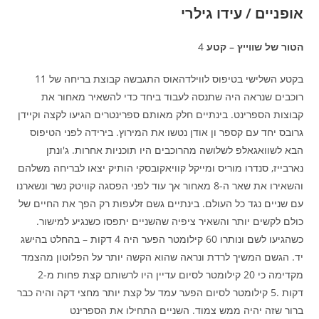
אופניים / עידו גילרי
הטור של שווייץ – קטע
4
בקטע השלישי בטיפוס לווילדהאוס התגבשה קבוצת בריחה של 11
רוכבים שנראה היה שתנסה לעבוד ביחד כדי להשאיר מאחור את
קבוצות הספרינט. בינתיים חלק מאותם ספרינטרים הגיעו לקצה וקיידן
גרובס יחד עם קספר ון אודן נטשו את המירוץ. בירידה לפני הטיפוס
הבא לשוואגאלפ לשלושה מהרוכבים היו תוכניות אחרות. ג'ונתן
נארבייז, סנדרו מוריס ומייקל קוויאקובסקי הותיק יצאו לבריחה משלהם
והשאירו את שאר ה-8 מאחור אך עוד לפני הפסגה קוויטק נשר ונשארנו
עם שניים נגד כל העולם. בינתיים גשם זלעפות רק הפך את החיים של
כולם לקשים יותר והשאיר ציפיה שהשניים יתפסו כשנגיע למישור.
כשהגיעו לשם ונותרו 60 קילומטר הפער היה 4 דקות – בהחלט בהישג
יד. הגשם המשיך לרדת ונראה שהוא הקשה יותר על הפלוטון מהצמד
מקדימה כי 20 קילומטר לסיום עדיין היו לרשותם קצת פחות מ-2
דקות .5 קילומטר לסיום הפער עמד על קצת יותר מחצי דקה והיה כבר
ברור שזה יהיה ממש צמוד. השניים התחילו את הספרינט