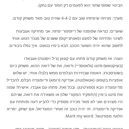
הביטוי שסוס שחור הוא לפעמים רק חמור עם נמק).
מערך: מניחה שיפתחו שוב עם 4-4-2 שהיה טוב מאד משחק קודם.
שוערים: כנראה שפופנה של ריזספור יפתח. אני מחזיקה אצבעות
לשינוי ופתיחה של לפונט (פאנתנייקוס) ששנים של מנג'ר הטעו אותי
לחשוב שהוא יהיה השוער הכוכב הבא בימיו בנאנט. איך נפלו גיבורים.
הגנה: אז משחק קודם פתחו עם קונאן (ג'יל ויסנטה)-אגבאדו
(בשיקטאש)-סינגו (גלאטסריי) ודואה, אח של דואה ההוא, משחק כיום
בשטרסבורג. האמת שבחירות הבלמים ממש בלבלו אותי. יש שלוש
אופציות בקוסונו (אטאלנטה), אנדיקה (רומא) ודיומונדה הבלם, להבדיל
מדיומונדה הבא (ספורטינג). ובכל זאת, פתחו עם אגבדו. אישית? שמה
את סינגו בימין (התפקיד המקורי שלו) או משאירה את דואה, שניהם
היו מצוינים ואני לא מאד מכירה מספיק כדי להביע דעה ופותחת עם
אנדיקה ודיומונדה. זה יהיה כוכב זה ואחרי המונדיאל, אם ישחק, ימריא
הלאה מפורטוגל. Mark my word.
קישור: טורה (הופנהיים) – סקו פופנה (פורטו) – פרנק-פאקינג-קסי