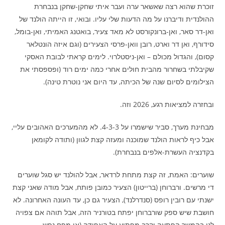
זוכרת שהוא רצה שאשאר ערה ועבר איתי שחקן-שחקן בנבחרת
ההולנדית ודיברנו על מה הדעות שלי עליו. ובואי, זו הייתה הולנד של
ואן-דר סאר, ואן-ברונקורסט לא מאד צעיר, בואטנג האמיתי, ואן-בומל,
סידורף, ואן דר וארט, רובן וואן-פרסי הצעירים (וגם איזה הונטלאר
קסום), והגדול מכולם – ואן-ניסטלרוי. לימים קראתי לבובת האסקי
שקיבלתי בשחרור מהבית חולים אחרי כמה ימים רוד (ופספסתי את
הצילומים לסיום שנה של הכיתה, עד היום אני נוטרת טינה).
ובחזרה למציאות רגע, 2026 וזה.
מבחינת מערך, סביר שישמרו על 4-3-3. לא מהמערכים האהובים עליי,
אבל כיף לראות הולנד שמוכנה ומעזה קצת לגוון (ותודה לקומאן
בקדנציה העשרת-אלפים בנבחרת).
שוערים: האמת, זה קצת מתחת לרדאר, אבל להולנד יש סגל שוערים
די מרשים. ורברוחן (ברייטון) הצעיר כמובן פותח, אבל מודה שאני קצת
ישנתי עם רובין רופס (סנדרלנד), הצעיר גם כן, עד העונה האחרונה. לא
חושבת שיש ספק שורברוחן יפתח בטורניר הזה, אבל תוהה אם צפויה
לנו בהמשך הפתעה וקרב מפתיע על האפודה (או מפח נפש