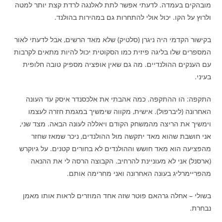
מובהקים בעמדה. לדעתי אפשר לתת לאלנגה לרדת קצת יותר למטה
ולרוץ על הקו. יכול אולי להתחרות גם במהירות בהולנד.
בקישור הקדמי היה ניגרן (סלטיק) שלא מאד הרשים, אבל לדעתי לאור
המספרים שלו בליגה פיזית כמו הסקוטית יכול להיות מתאים לקרבות
עם הענקים ההולנדיים. מה גם שאין אופציה מספיק טובה חלופית
בעיני.
התקפה: הו ההתקפה. כמה אהבתי את אלכסנדר איסק עד העונה
האחרונה (ליברפול). אישית, מקווה שימשיך במגמת חזרה לעצמו
וימשיך את הריצה מהמשחק הקודם ויאללה לעונה הבאה. מצד שני,
אני חושבת שהוא מאד יתקשה מול ההולנדים, ניכר שמאז שחזר
מהפציעה הוא מאד חושש וההולנדים לא בחורים קטנים. על גיוקרש
(ארסנל) אני לא מעוניינת להרחיב. הקבוצה הרסה לי את ההנאה
מהפריימרליג בעונה האחרונה ואני מחרימה אותם.
בשולי – אחלה גרהאם פוטר שזה אחד המוזרים לראות אותו מאמן
נבחרת.