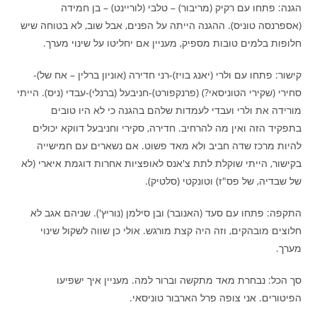
הגנה: פתחו עם רקיק (מריבור) – טלבי (לוריינט) – בן חמידה
(אספרנסה טוניס). ההגנה הייתה על הפנים, אבל שוב, לא בטוחה שיש
חלופות בלמים טובות מספיק, מעניין אם יחליטו על שינוי מערך.
קישור: פתחו עם ולרי (יאנג בויז)-רני חדירה (אוניון ברלין – אח של)-
סחירי (שקירי הטוניסאי?) (פרנקפורט)-חניבעל (ברנלי)-עבדי (ניס). הייתי
מורידה את ולרי ועבדי לעמדות שלהם בהגנה כי לא היו טובים
בתפקיד הזה ואין מה להרחיב. חדירה, סקירי וחניבעל דווקא יכולים
להיות מרכז שדה חביב ולא מאד פשוט. אם נשארים עם חמישייה
בקישור, הייתי שוקלת לתת צ'אנס לאופציות אחרות דוגמת איארי (לא
של שבדיה, של פס"ז) וטונקטי (סלטיק).
התקפה: פתחו עם סעד (האנובר) ובן סילמן (נוריץ'). שניהם אגב לא
חלוצים מובהקים, וזה היה קצת מורגש. אולי כן שווה לשקול שינוי
מערך.
סך הכל: נבחרת מאד מתקשה וברור למה. מעניין איך ישפיעו
הפיטורים. אני צופה פרל הארבור טוניסאי.