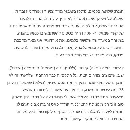
הגנה: שלושה בלמים, פרנקו בשיבוץ מוזר (מינירו)-אורדונייז (ברוז')-
פאצ'ו. על ויליאן פאצ'ו (פס"ז), לא צריך להרחיב. אחד הבלמים
הטובים בעולם, אם לא ה. אני חושבת שהפתיחה עם הינקאפיה כסוג
של קשר שמאלי רץ על קו היא פספוס להשתמש בו כנשק בהגנה,
במיוחד במערך של שלושה בלמים. את אורדונייז אני מאד מחבבת
וחושבת שהוא פוטנציאל גדול (וגם, וול, גדול פיזית) וצריך להשאיר.
פרנקו, בכל מקרה, שיבוץ מוזר מאד בעיני.
קישור: יבואה (ונציה)-קייסדו (צ'לסי)-ויטה (פומאס)-הינקפייה (ארסנל).
שוב, שיבוצים מוזרים קצת. על הינקפייה כבר הרחבתי שלדעתי זה לא
המקום שלו. אני שמה במקומו את אסטופיניאן (מילאן) שאשכרה רק בן
28. מרגיש שהוא משחק כבר ארבעה עשורים לפחות. באמצע,
משאירה את קייסדו והאמת שאין לי ממש דעה על ויטה. נתן משחק
טוב ואני רק מעוניינת להציע את קנדרי פאס (ריבר) אם נותנים לו
הנחיה לעלות למעלה, מה שהגיוני בסוף מול קורסאו. בכל מקרה,
הבחירה ביבואה לתפקיד קישור… מוזר.