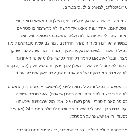
jefffoster10 למערכים לא סימטרים.
התקפה: משאירה את גקפו (ליברפול)-מאלן (רומאאאא)-סאמרוויל
(ווסטהאם). אחרי עונה מאאאאד חלשה ולא מרשימה בווסטהאם
ואחרי שהיו לי ציפיות גדולות אליו, התאכזבתי מסאמרוויל. ואז
במשחק הקודם הוא היה נהדר, חוזרת בי. מה גם שאין מובהקים לימין
בסגל ההולנדי, ולשים את גקפו בימין… מפחיד מדי שזה לאבד שחקן
מצוין. ובכל זאת, אם סאמרוויל חוזר לכושר שלו מהעונה האחרונה
הצעה לא פופולרית אולי – מאלן לכנף ימין וחוס טיל חלוץ (פס"ו). כן, זו
לא העמדה המובהקת של אף אחד מהם, אבל פאק איט זה יעבוד.
מתפספסים בסגל וחבל לי: נואה לאנג (גלאטאסריי משום מה) שפשוט
לא הגיוני לשים לפני גקפו, וחהורסט (אייאקס) שאני מחכה שיעלה
כסופר סאב היסטרי ויפרק רשת (אולי אמן מול ארגנטינה איכשהו)
וקלייברט הבן שעזר לי להעלות את וולבס לגדולה במנג'ר 24 (ואז עזב
לסעודיות, אז שישאר על הספסל).
מתפספסים ולא חבל לי: ברובי המאכזב, כי ציפיתי ממנו וחפרתי