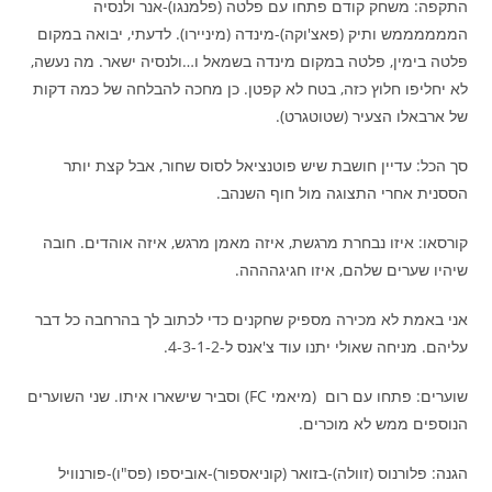
התקפה: משחק קודם פתחו עם פלטה (פלמנגו)-אנר ולנסיה
הממממממש ותיק (פאצ'וקה)-מינדה (מיניירו). לדעתי, יבואה במקום
פלטה בימין, פלטה במקום מינדה בשמאל ו…ולנסיה ישאר. מה נעשה,
לא יחליפו חלוץ כזה, בטח לא קפטן. כן מחכה להבלחה של כמה דקות
של ארבאלו הצעיר (שטוטגרט).
סך הכל: עדיין חושבת שיש פוטנציאל לסוס שחור, אבל קצת יותר
הססנית אחרי התצוגה מול חוף השנהב.
קורסאו: איזו נבחרת מרגשת, איזה מאמן מרגש, איזה אוהדים. חובה
שיהיו שערים שלהם, איזו חגיגהההה.
אני באמת לא מכירה מספיק שחקנים כדי לכתוב לך בהרחבה כל דבר
עליהם. מניחה שאולי יתנו עוד צ'אנס ל-4-3-1-2.
שוערים: פתחו עם רום (מיאמי FC) וסביר שישארו איתו. שני השוערים
הנוספים ממש לא מוכרים.
הגנה: פלורנוס (זוולה)-בזואר (קוניאספור)-אוביספו (פס"ו)-פורנוויל