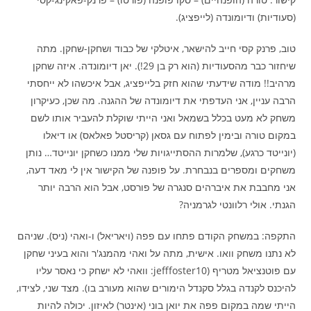
(סעודיות) ודיומונדה (לייפציג).
טוב, פרנק קסי חייב להישאר, איטלקי של כבוד ושחקן-שחקן. מתה
שיחזור כבר מהסעודיות (הוא רק בן 29!). יאן דיומונדה. איזה שחקן
מרהיב!! מודה שידעתי שהוא חזק בלייפציג, אבל איכשהו לא ייחסתי
הרבה עניין, אני העדפתי את דיומונדה של ההגנה. מה שכן, כעיקרון
משחק לא מעט בכלל בשמאל ואני הייתי שוקלת להעביר אותו לשם
במקום טורה ובימין לפתוח עם גסאן (קריסטל פאלאס) או דיאלו
(יונייטד כרגע), שלמרות ההסתייגויות שלי ממנו כשחקן יונייטד… נותן
משחקים ומספרים בנבחרת. על פופנה של הקישור אין לי מאד דעה,
אני מחבבת את איברהים סנגרה של פורסט, אבל הוא הרבה יותר
הגנתי. אולי רלוונטי לגרמניה?
התקפה: במשחק הקודם פתחו עם פפה (ויאריאל) ו-ואהי (ניס). שניהם
לא נתנו משחק וואו. אישית, מתה על ואהי מהמנג'ר והוא בעיני שחקן
עם פוטנציאל מטריף (jefffoster10: וואהי לא ישחק כי נאסר עליו
להיכנס לקנדה בגלל סקנדל הימורים שהוא מעורב בו). מצד שני, לצידו,
הייתי שמה במקום פפה את יואן בוני (אינטר) לאיזון. יכולה להיות