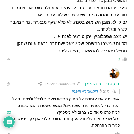
תמשיכי בבקשה לכתוב לנו.
לא יודע מה הבעיה עם טה. לטעמי הוא אחלה סוס יאור ויתמודד
טוב עם ביומסה כמובן שאפשר בשילוב עם רודיגר.
גם לי לא מובן השימוש בסנה. לא פלא שעף מבאיירן. נוייר מעבר
לשיא ובגלל זה…
יש מצב שפבלוביץ ייתן טורניר לפנתיאון.
מקווה שמשהו במשחק של ג'מאל ישתחרר ונראה איזה שחקן
סטייל נימני יש למנשאפט, מיינה ליבה.
2
דוקטור רזי הופמן
20/06/2026 18:22:44
הגב ל
דוקטור רזי הופמן
אגב, מה את אומרת על החוק החדש שאסור לקלל ולשים יד על
הפה כדי להסתיר את השפתיים? ממש משטרת המחשבות.
למה כרטיס אדום? צהוב לא מספיק?
22
מזל שפרגוואי הצליחו להעיף את הטורקוגולו לאלף קיבינימטים
למרות ההרחקה.
1