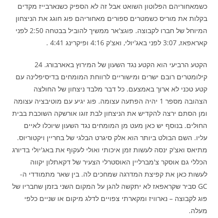
כשמאחוריהם הפלוטון השואט אבל זה לא הספיק כשנארבייז מקדים
בקלות את מוריס כשמטרים ספורים מאחוריהם פוג חוגג את הניצחון
המיוחל של חברו לקבוצה. פוגצ'אר ממשיך להוביל בבטחה 2:50 לפני
קאראפאז, 3:07 לפני באג'יולי, ואצ'ק 4:16 ופיקרינג 4:41 .
הקטע הרביעי הוא הקטע נגד השעון של המירוץ באארבורג. 24
קילומטרים רובם ישרים ומישוריים לרווחת המומחים בדיסיפלינה עם
קטע טכני לא ארוך באמצעם. כל דבר מלבד ניצחון של החולצה
הצהובה מספר 1 יהיה הפתעה עצומה. פוג יגיע עם מוטיבציה עצומה
ומן הסתם ירצה להקדיש את הניצחון לבת זוגו אורשקה השוכבת בבית
החולים. בנוסף יש כאן מעט מן המומחים נגד השעון שיוכלו לאיים
עליו. השם הבולט ביותר הוא אלק סיגרט הבלגי של בחריין ויקטוריוס.
מתיאס ואצ'ק ינסה לעשות זמן איכותי ואולי לעקוף את באג'יולי בדיורג
הכללי גם אוסקר צ'מברליין האוסטרלי הצעיר של דקאתלון יקווה
לעשות כאן את קפיצת המדרגה שמחכים לה. בין שאר מתמודדי ה-
GC סביר שקראפאז לא יתקשה להגן על המקום השני בזמן שחבריו של
פוג לקבוצה – נארוויז ומקארתי צפויים לדלג מיקום או שניים כלפי
מעלה.