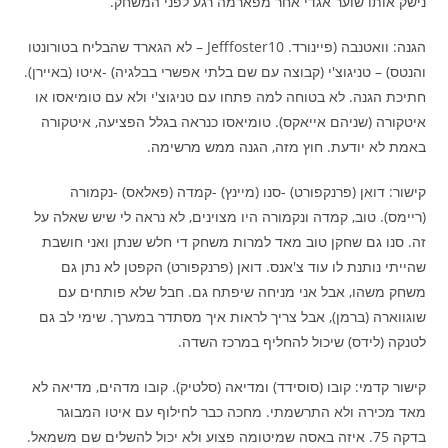
נישק אותו שוער אגדי אחר מפארמה רגע לפני המשחק.
הגנה: וואטנבה (פיינורד. Jefffoster10 – לא הגארד שהבליח בטורונטו
והנטס) – טניגוצ'י (קבוצה עם שם בלתי אפשרי בבלגיה) -איטו (באיירן).
חתיכת הגנה. לא בטוחה למה פתחו עם טניגוצ'י ולא עם טומיאסו או
איטקורה (שניהם אייאקס). טומיאסו כנראה בגלל הפציעה, איטקורה
באמת לא יודעת. חוץ מזה, הגנה ממש מרשימה.
קישור: דואן (פרנקפורט) -סנו (מיינץ) -קמדה (פאלאס) -נקמורה
(ריימס). טוב, קמדה ונקמורה היו מצוינים, לא נראה לי שיש שאלה על
זה. סנו גם שחקן טוב מאד למרות משחק די חלש שנתן ואני חושבת
שהייתי נותנת לו עוד צ'אנס. דואן (פרנקפורט) הקפטן לא נתן גם
משחק משהו, אבל אני מניחה שיפתח גם. חבל שלא פותחים עם
שוגווארה (ברמן), אבל צריך לראות איך מסתדר במערך. שימי לב גם
לטנקה (לידס) שיכול להחליף במרכז השדה.
קישור קדמי: קובו (סוסידד) ומדיאה (סלטיק). קובו מדהים, מדיאה לא
מאד מכירה ולא התרשמתי. מחכה כבר לחילוף עם איטו המבוגר
בדקה 75. איזה באסה שמיטומה פצוע ולא יכול להשלים שם משמאל.