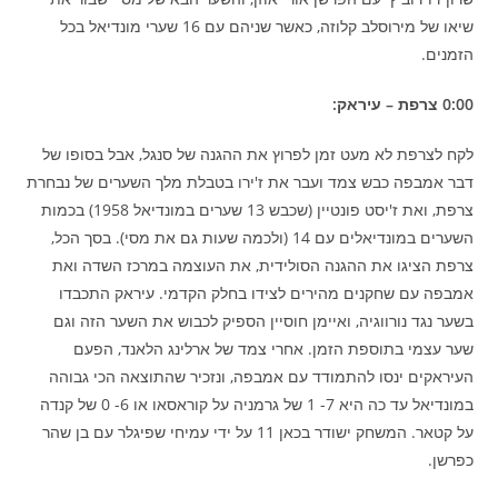
שיאו של מירוסלב קלוזה, כאשר שניהם עם 16 שערי מונדיאל בכל
הזמנים.
0:00 צרפת – עיראק:
לקח לצרפת לא מעט זמן לפרוץ את ההגנה של סנגל, אבל בסופו של
דבר אמבפה כבש צמד ועבר את ז'ירו בטבלת מלך השערים של נבחרת
צרפת, ואת ז'יסט פונטיין (שכבש 13 שערים במונדיאל 1958) בכמות
השערים במונדיאלים עם 14 (ולכמה שעות גם את מסי). בסך הכל,
צרפת הציגו את ההגנה הסולידית, את העוצמה במרכז השדה ואת
אמבפה עם שחקנים מהירים לצידו בחלק הקדמי. עיראק התכבדו
בשער נגד נורווגיה, ואיימן חוסיין הספיק לכבוש את השער הזה וגם
שער עצמי בתוספת הזמן. אחרי צמד של ארלינג הלאנד, הפעם
העיראקים ינסו להתמודד עם אמבפה, ונזכיר שהתוצאה הכי גבוהה
במונדיאל עד כה היא 7- 1 של גרמניה על קוראסאו או 6- 0 של קנדה
על קטאר. המשחק ישודר בכאן 11 על ידי עמיחי שפיגלר עם בן שהר
כפרשן.