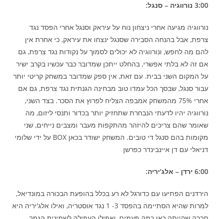
3:00 נורווגיה – סנגל:
נורווגיה מגיעה אחרי ניצחון נוח על עיראק וסנגל אחרי הפסד נגד
צרפת, אבל בהנחה הסבירה שסנגל ינצחו את עיראק, כי אחרת אין
להם מה לחפש, ונורווגיה לא יכולים לסמוך על נקודות נגד צרפת, גם
אם זה לא בלתי אפשרי, בהחלט ייתכן שמדובר כבר עכשיו בקרב ישיר
על המקום השני בבית. עם זאת, אין ספק שמדובר במשחק קריטי יותר
עבור סנגל, שבסך הכל עמדו טוב מבחינה הגנתית נגד צרפת, גם אם
אחרי 75% מהמשחק אמבפה הצליח לפרוץ את הסכר. בצד השני,
נורווגיה יהיו לדעתי הנבחרת שתחזיק יותר בכדור ותנסי ליזום, מה
שאומר שהם צריכים להיזהר מהתקפות מעבר ומצבים נייחים, שני
מקומות בהם סנגל די טובים. המשחק ישודר בכאן BOX על ידי שלומי
דניאלי עם דן איינבינדר כפרשן
6:00 ירדן – אלג'יריה:
הירדנים הפתיעו עם כדורגל לא רע בכלל בהופעת הבכורה במונדיאל,
למרות שהיא הסתיימה בהפסד 3- 1 נגד אוסטריה, ואילו אלג'יריה היא
חברה שהייתה כאן כמה פעמים, ואפילו העפילה לשמינית הגמר