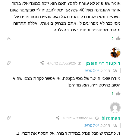
אומר שפיפ"א לא עוזרת להם? האם הוא יזכה במונדיאל? בתור
אוהד ארגנטינה מעל 40 שנה אני יכול להבטיח לך שבקאטר נגענו
בשמיים ומאז אנחנו רק נהנים מכל רגע, אנשים ממורמרים על
מסי כבר לא מפריעים לי, אתם מצחיקים אותי. יאללה תתרווח
ותהנה מהטורניר ופחות כעס. בהצלחה
2
דוקטור רזי הופמן
23/06/2026 4:40:12
הגב ל
וניל טרופי
מודה שאני הייטר של מסי בקטנה. אי אפשר לקחת ממנו שהוא
הטוב בהיסטוריה. הוא מדהים!
1
birdman
23/06/2026 10:12:52
הגב ל
וניל טרופי
1. כתבתי שיקבל פנדל במידת הצורך, אל תסלף את דברי. 2.