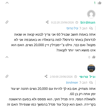
1
birdman
23/06/2026 0:22:20
הגב ל
וניל טרופי
אתה באמת חושב שבגיל 60 אני צריך לבטא קנאה או שנאה
לכדורגלן באתר כדורסל? למה ברונאלדו או באמבפה אני לא
מקנא? ואם כבר, ווילט צ׳יימברלין זיין 20,000 נשים, האם הוא
אינו מושא ראוי יותר לקנאה?
0
וניל טרופי
23/06/2026 2:50:00
הגב ל
birdman
אתה מצחיק, אם בא לך להיות עם 20,000 נשים תהנה יש עוד
זמן אתה רק בן 60.
ולשאלת המסי, היה פנדל חוקי, הוא פספס ולא בפעם הראשונה
בקריירה. האם הוא קיבל עוד פנדל בהמשך כמו שצפית? האם זה