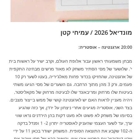
מונדיאל 2026 / עמיחי קטן
20:00 ארגנטינה – אוסטריה:
מבחן משמעותי ראשון עבור אלופת העולם, וקרב ישיר על ראשות בית
י'. שלושער של מסי הסתיר משחק לא מאוד מרשים מבחינה התקפית
של ארגנטינה, שהחזיקו בכדור פחות מאלג'יריה, בעטו לשער רק 10
פעמים, ורק 3 מהן מתוך הרחבה. גם השערים של מסי הגיעו משתי
בעיטות שלו מרחוק ומריבאונד שלו לבעיטה מרחוק של מקאליסטר,
ויהיה מעניין לראות האם יש לארגנטינה קושי של ממש בייצור מצבים.
בצד השני, אוסטריה מגיעים אחרי ניצחון על ירדן, אך כזה שהגיע
בסיומו של משחק לא פשוט ולא מעט דקות בהן הירדנים נראו שווי
ערך, עד לשער העצמי שהעניק לאוסטריה יתרון 2- 1 ופנדל בדקה
ה-102 שקבע את התוצאה הסופית. המשחק ישודר בכאן 11 על ידי
שרון דוידוביץ' עם הפרשן אורי אוזן, והשער הבא של מסי ישבור את