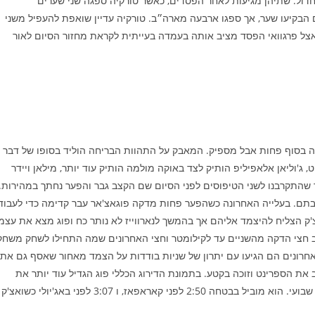
דול. שתיהן מגיעות לאחר הפסדים, כאשר טורקיה ספגה שני שערים
הבקיעו שער, אך ספגו ארבעה מארה״ב. טורקיה עדיין שואפת להעפיל משני
אצל פרגוואי הפסד מציב אותה בעמדה בעייתית לקראת מחזור הסיום לאור
יה בסוף פחות אבל מספיק. המאבק על התהוות הבריחה הוליד בסופו של דבר
ד רייט, ג'וליאן אלאפיליפ הותיק לצד באוקה מולמה הותיק עוד יותר, מילאן ויידר
 שהתקרבנו לשני הטיפוסים לפני הסיום שם הקצב גבר והפער נחתך במהירות.
בתם. בעלייה האחרונה כשהפער פחות מדקה פוגאצ'אר עבר קדימה כדי לעבוד
אצ'ק הצליח להיצמד אליהם אך בהמשך לנארווייז לא נותר כח ופוג מצא את עצמ
 חצי הדקה מהשניים עד לקילומטר וחצי האחרונים שמה התחילו לשחק משחק
רונים הם הגיעו עם יתרון של שניות בודדות על הצמד מאחור שאסף גם את
 את הספרינט וזוכה בקטע. בתמונת הדירוג הכללי פוג הגדיל עוד יותר את
הפער למשהו שמזכיר יותר שבוע אחרון של גראנד טור ממירוץ חד שבועי. הוא מוביל בבטחה 2:50 לפני קאראפאז, ו 3:07 לפני באג'יולי כשואצ'ק