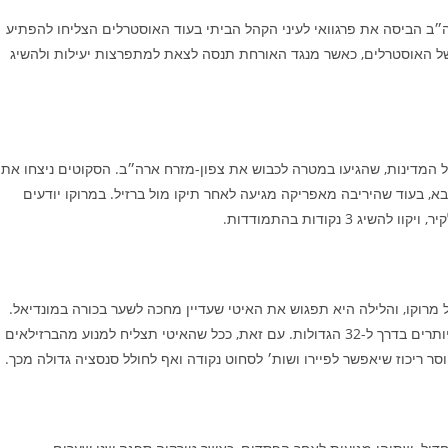
ב הביסה את פרגוואי לעיני הקהל הביתי בעוד האוסטרלים הצליחו להפתיע
ל האוסטרלים, כאשר מנגד האורחת תנסה לצאת למתפרצות יעילות ולהשיג
 המדינות, שהגיעו במטרה לכבוש את צפון-מזרח ארה״ב. הסקוטים ניצחו את
א, בעוד שהיריבה מאפריקה מגיעה לאחר תיקו מול ברזיל. במרוקו יודעים
 נקודות בהתמודדות.
 מרוקו, והלילה היא תפגוש את האיטי שעדיין מחכה לשער בכורה במונדיאל.
הסלסאו עדיפים על הנייר, ויקוו לנצח את המשחק ללא סיבוכים מיותרים בדרך ל-32 הגדולות. עם זאת, ככל שהאיטי תצליח למנוע מהברזילאים
ר ריכוז שיאפשר לפיירו ושות׳ לסחוט נקודה ואף לחולל סנסציה גדולה מכך.