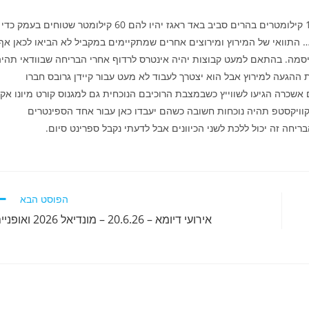
הקטע השלישי אמור להיות יום חגם של הספרינטרים כשאחרי 100 קילומטרים בהרים סביב באד ראגז יהיו להם 60 קילומטר שטוחים בעמק כדי
… התוואי של המירוץ ומירוצים אחרים שמתקיימים במקביל לא הביאו לכאן אף
יסמה. בהתאם למעט קבוצות יהיה אינטרס לרדוף אחרי הבריחה שבוודאי תהי
את ההגעה למירוץ אבל הוא יצטרך לעבוד לא מעט עבור קיידן גרובס חברו
רכו להראות שהם אשכרה הגיעו לשווייץ כשבמצבת הרוכיבם הנוכחית גם למגנוס קורט מיונו אק
קוויקסטפ תהיה נוכחות חשובה כשהם יעבדו כאן עבור אחד הספינטרים
חה זה יכול ללכת לשני הכיוונים אבל לדעתי נקבל ספרינט סיום.
הפוסט הבא
אירועי דיומא – 20.6.26 – מונדיאל 2026 ואופניים