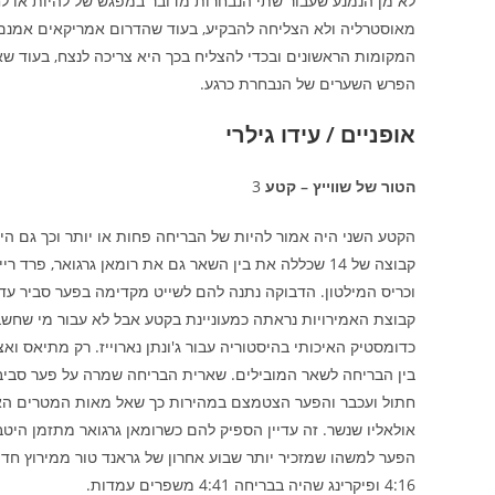
לא מן הנמנע שעבור שתי הנבחרות מדובר במפגש של להיות או לח
מאוסטרליה ולא הצליחה להבקיע, בעוד שהדרום אמריקאים אמנם 
המקומות הראשונים ובכדי להצליח בכך היא צריכה לנצח, בעוד ש
הפרש השערים של הנבחרת כרגע.
אופניים / עידו גילרי
הטור של שווייץ – קטע
3
הקטע השני היה אמור להיות של הבריחה פחות או יותר וכך גם ה
קבוצה של 14 שכללה את בין השאר גם את רומאן גרגואר, פר
וכריס המילטון. הדבוקה נתנה להם לשייט מקדימה בפער סביר עד
קבוצת האמירויות נראתה כמעוניינת בקטע אבל לא עבור מי שחש
כדומסטיק האיכותי בהיסטוריה עבור ג'ונתן נארוייז. רק מתיאס ו
בין הבריחה לשאר המובילים. שארית הבריחה שמרה על פער סביב
חתול ועכבר והפער הצטמצם במהירות כך שאל מאות המטרים האח
אולאליו שנשר. זה עדיין הספיק להם כשרומאן גרגואר מתזמן היטב
4:16 ופיקרינג שהיה בבריחה 4:41 משפרים עמדות.