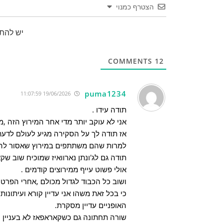
הצטרף כמנוי
יש להת
COMMENTS
12
puma1234
19/06/2026 11:07:59
תודה עידו .
אני לא עוקב יותר מדי אחר המירוץ הזה ,מ
אז תודה לך על הסקירה מגיע לעולם לדעת 
למרות שהם משתתפים במירוץ שאסור לה
תודה גם לג'ונתן נארוואיז שמוכיח שוב שק
אולי פשוט עייף ממירוצים קודמים .
ושוב כל הכבוד לגדול מכולם ,אחרי הפרט 
כי בכל זאת משהו אני עדיין קורא ועיתונות
האופניים עדיין מסקרת.
שורה תחתונה גם כשקאראפאז לא בעניין הוא