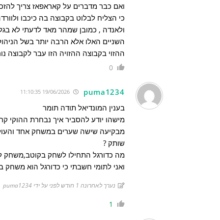
ואם כבר מדברים על קאראפאז צריך להזכי
כי הצליח לבלוט בקבוצה בה כיכבו ולוורד
ולאנדה , כמובן שמהר מאד לדעתי לא בגל
השניים האלו אלא הרבה יותר בשל הניהול
ההזוי בקבוצה ההזויה הזו עבר לקבוצה נו
0
puma1234
19/06/2026 11:10:35
בענין המונדיאל תודה תומר
מישהו יודע להסביר איך נבחרת ההוקי קר
מבקיעה שישה שערים במשחק אחד והעו
שותק ?
מה כדורגל התחילו לשחק בקוטב,משחק לפי
ואני לתומי חשבתי כי כדורגל הוא משחק ב
נערך לאחרונה 1 חודש לפני על ידי puma1234
1