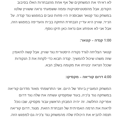
לא ראיתי את המשחקים של אף אחת מהנבחרות האלו בסיבוב
הקודם, אבל מהסטטיסטיקות וממה ששמעתי נראה ששוויץ שלטו
במשחק נגד קטאר ושבוסניה היו פחות טובים במפגש נגד קנדה. על
הנייר, שוויץ היא עדיין הנבחרת החזקה בבית והעדיפה במפגש הזה,
אבל אני לא אופתע אם נראה כאן תיקו נוסף.
1:00 קנדה – קטאר:
קטאר הצליחה לגרד נקודה היסטורית נגד שוויץ, אבל קשה להאמין
שזה משהו שיכול להמשיך. קנדה תבוא כדי לקחת את 3 הנקודות
שככל הנראה יבטיחו את מקומה בשלב הבא.
4:00 דרום קוריאה – מקסיקו:
המשחק המעניין ביותר של היום. אני התרשמתי מאוד מדרום קוריאה
במשחקה נגד צ'כיה, בעוד שמקסיקו עשתה את שלה נגד דרום
אפריקה החלשה. זה יהיה המבחן הראשון עבור מקסיקו, שבו נוכל
לראות את הרמה האמיתית של הנבחרת הזאת. מנגד, דרום קוריאה
תנסה להביא את היכולת שלה מהמשחק נגד צ'כיה גם למפגש הזה.