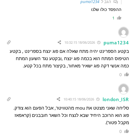
הגב ל
puma1234
ההפסד כולו שלנו
1
puma1234
18/06/2026 10:32:15
בקטע הספרינט יהיה מתח שאלה אם פוג ינצח בספרינט , בקטע
הטיפוס המתח הוא בכמה פוג ינצח ,ובקטע נגד השעון המתח
כמה אנשי דקה פוג ישאיר מאחור, בקיצור מתח בכל קטע.
0
london_ISR
18/06/2026 10:40:15
סליחה שאני מצטט את mou מהטוויטר, אבל הפעם הוא צודק.
פוג הוא הרוכב היחיד שבא לנצח וכל השאר חובבנים (קראפאז
מקבל פטור).
0