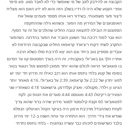
הקבוצה או להידבק לזנב של מי שאפשר כדי לא לאבד מגע. פוג סיפר
אחרי הקטע שלא היה לו רדיו בשלב הזה והוא לא ידע האם הוא מצליח
ליצור פער משמעותי. בשידור ראו אותו מספר פעמים שואל את
האופנוענים של המירוץ מה הפער. וכשהוא גילה שההתקפה
הספונטנית הובילה לתוצאה טובה החליט שהולכים על זה עד הסוף.
הוא עבר למוד רכיבה נגד השעון והגביר את הפער בהדרגה. כשהפער
התקרב לשתי דקות ריצ'ארד קראפאז החליט שבקבוצה הרודפת לא
עובדים מספיק טוב ביחד וגם הוא יצא לרכיבת סולו כשלא הרבה
אחריו הלך גם באג'יולי בעקבותיו. זה היה בערך הסטטוס קוו עד הסיום
בו פוגאצ'אר הראה לכולם שהוא יותר ממוכן למפגש מול וינגגור בטור.
בסופו של קטע בלתי נתפס אותו הוא רכב כאילו זה מירוץ חד יומי יש
לפוג יתרון של 2:22 על קראפאז, 2:39 על באג'יולי, 4:16 מאוחר יותר
הגיעו ון וילדר, מקנולטי, ואצ'ק וקלדרמן, גרושאטנר 4:18 כשאחריו שני
הצעירים ריקיטלו 4:43 ואוגוסט 4:44 סוגרים את הטופ טן. לקח
לפוגאצ'אר 60 וקצת קילומטר לסגור מירוץ שהיה ברור שהוא צריך
לקחת כשההבדל מרכיבת אימון היה בעיקר הקהל האיטלקי הנפלא
שגדש את צידי הדרך. הוא התחרה עד עתה השנה ב-12 ימי מירוץ
בלבד כשרשומים לזכותו כבר עשרה נצחונות – בלתי נתפס (תרתי