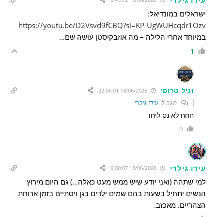
ישראלים במונדיאל:
https://youtu.be/D2Vsvd9fCBQ?si=KP-UgWUHcqdr1Ozv
במיוחד אחרי הלילה – מה אוזבקיסטן עושה שם…
1
וניל טרופי
18/06/2026 22:06:01
הגב ל
עידו גילרי
חחח לא נס ליחו
0
עידו גילרי
18/06/2026 9:00:07
למי שתהה (ואני יודע שיש ממש מעט כאלה…) גם היום מירוץ
הנשים יתחיל בשעות בהם שמים ילדים בגן ויסתיים בזמן ארוחת
הצהריים. מאכזב.