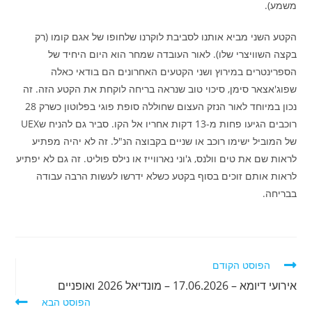
משמע).
הקטע השני מביא אותנו לסביבת לוקרנו שלחופו של אגם קומו (רק
בקצה השוויצרי שלו). לאור העובדה שמחר הוא היום היחיד של
הספרינטרים במירוץ ושני הקטעים האחרונים הם בודאי כאלה
שפוג'אצאר סימן, סיכוי טוב שנראה בריחה לוקחת את הקטע הזה. זה
נכון במיוחד לאור הנזק העצום שחוללה סופת פוגי בפלוטון כשרק 28
רוכבים הגיעו פחות מ-13 דקות אחריו אל הקו. סביר גם להניח שUEX
של המוביל ישימו רוכב או שניים בקבוצה הנ"ל. זה לא יהיה מפתיע
לראות שם את טים וולנס, ג'וני נארווייז או נילס פוליט. זה גם לא יפתיע
לראות אותם זוכים בסוף בקטע כשלא ידרשו לעשות הרבה עבודה
בבריחה.
לקרוא
הפוסט הקודם
מאמרים
אירועי דיומא – 17.06.2026 – מונדיאל 2026 ואופניים
נוספים
הפוסט הבא