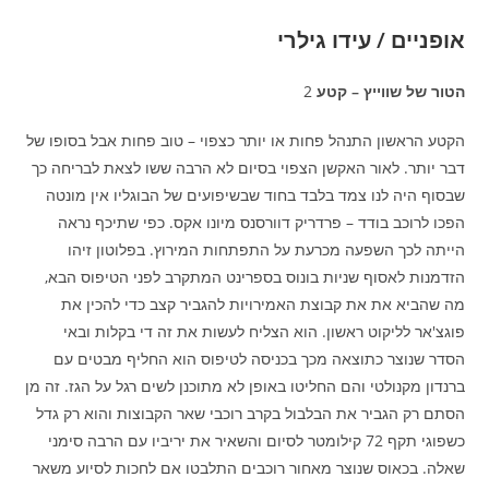
אופניים / עידו גילרי
הטור של שווייץ – קטע
2
הקטע הראשון התנהל פחות או יותר כצפוי – טוב פחות אבל בסופו של
דבר יותר. לאור האקשן הצפוי בסיום לא הרבה ששו לצאת לבריחה כך
שבסוף היה לנו צמד בלבד בחוד שבשיפועים של הבוגליו אין מונטה
הפכו לרוכב בודד – פרדריק דוורסנס מיונו אקס. כפי שתיכף נראה
הייתה לכך השפעה מכרעת על התפתחות המירוץ. בפלוטון זיהו
הזדמנות לאסוף שניות בונוס בספרינט המתקרב לפני הטיפוס הבא,
מה שהביא את את קבוצת האמירויות להגביר קצב כדי להכין את
פוגצ'אר לליקוט ראשון. הוא הצליח לעשות את זה די בקלות ובאי
הסדר שנוצר כתוצאה מכך בכניסה לטיפוס הוא החליף מבטים עם
ברנדון מקנולטי והם החליטו באופן לא מתוכנן לשים רגל על הגז. זה מן
הסתם רק הגביר את הבלבול בקרב רוכבי שאר הקבוצות והוא רק גדל
כשפוגי תקף 72 קילומטר לסיום והשאיר את יריביו עם הרבה סימני
שאלה. בכאוס שנוצר מאחור רוכבים התלבטו אם לחכות לסיוע משאר