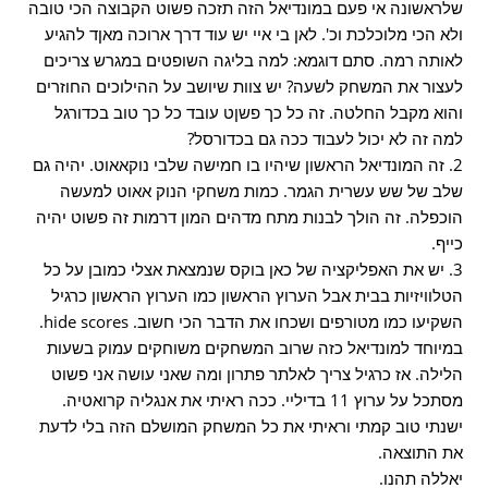
שלראשונה אי פעם במונדיאל הזה תזכה פשוט הקבוצה הכי טובה
ולא הכי מלוכלכת וכ'. לאן בי איי יש עוד דרך ארוכה מאןד להגיע
לאותה רמה. סתם דוגמא: למה בליגה השופטים במגרש צריכים
לעצור את המשחק לשעה? יש צוות שיושב על ההילוכים החוזרים
והוא מקבל החלטה. זה כל כך פשןט עובד כל כך טוב בכדורגל
למה זה לא יכול לעבוד ככה גם בכדורסל?
2. זה המונדיאל הראשון שיהיו בו חמישה שלבי נוקאאוט. יהיה גם
שלב של שש עשרית הגמר. כמות משחקי הנוק אאוט למעשה
הוכפלה. זה הולך לבנות מתח מדהים המון דרמות זה פשוט יהיה
כייף.
3. יש את האפליקציה של כאן בוקס שנמצאת אצלי כמובן על כל
הטלוויזיות בבית אבל הערוץ הראשון כמו הערוץ הראשון כרגיל
השקיעו כמו מטורפים ושכחו את הדבר הכי חשוב. hide scores.
במיוחד למונדיאל כזה שרוב המשחקים משוחקים עמוק בשעות
הלילה. אז כרגיל צריך לאלתר פתרון ומה שאני עושה אני פשוט
מסתכל על ערוץ 11 בדיליי. ככה ראיתי את אנגליה קרואטיה.
ישנתי טוב קמתי וראיתי את כל המשחק המושלם הזה בלי לדעת
את התוצאה.
יאללה תהנו.