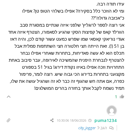
עידו תודה רבה.
ומי לא הוזכר כלל בסקירה? אפילו בשלהי הטופ טן? אפילו
כ"אכזבה גדולה"??
אני רוצה לספר לרוגליץ' שלפני איזה שנתיים במסגרת סבב
הוורלד קאפ של קפיצות הסקי שהגיע לסאפורו, הצטרף איזה אחד
אגדי נוריאקי קאסאי שמו שפרש כמעט עשור קודם לכן, והיה דאז
בן 51 (!). זאת הייתה חצי חלטורה חצי השתתפות סמלית אבל
תכלס הוא לא עשה פאדיחות, בתחרות שאחרי אפילו נבחר
להצטרף לנבחרת היפנית שהמשיכה לאירופה, עבר סיבוב באחת
התחרויות וזכה אפילו באיזו נקודת דירוג! בגיל 51 בספורט
מקצועני בתחרות בדירוג הכי גבוה שיש. רוצה לומר, פרימוז'
כפרה, אם אתה חש שהגוף זה כבר לא זה ושהגיל עושה את שלו,
תמיד נשמח לקבל אותך בחזרה בהרים המושלגים!
1
puma1234
18/06/2026 10:30:06
הגב ל
city_jogger