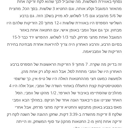
נסחף באווירת השלשות, מה שהוביל לכך שהוא לקח זריקה אחת
מהאזור המוגבל וקלע אותה, וגם החטיא 3 שלשות. בסך הכל, מחצית
של 5/6 מהצבע וגם 1/5 לשלוש, לא מזיק בשלב הזה. גם ברבע
השלישי הספרס היו באווירת שלשות ו-12 מתוך 20 הזריקות שלהם היו
מבחוץ, וכך גם אצל וומבי באופן אישי, עם החטאה אחת באזור
המוגבל ואחת מחצי מרחק, לצד 1/3 לשלוש. ההפרש ירד כבר ל-15
בסיום הרבע, והרבע האחרון היה צריך להיראות אחרת מבחינת בחירת
הזריקות של וומבניאמה.
זה בדיוק מה שקרה. 7 מתוך 9 הזריקות הראשונות של הספרס ברבע
האחרון היו של וומבי מתחת לסל, אבל הוא קלע רק אחת מהן,
ולמעשה כמעט חצי מההחטאות האלה היו של טיפ-אין, כך שרשמי
הסטטיסטיקות קצת התעללו באחוזי השדה של וומבי, אבל אלה היו 4
מהלכים שהסתיימו באיבוד של הארפר, 1/2 מהקו של וומבי, הסל
האחד שציינו וגם ריבאונד הגנה אחד של הניקס. במהלך הבא וומבי
מאס בצבע באופן מתבקש והחטיא זריקה מחצי מרחק, אבל אחרי
שלקח 8 זריקות מהשדה ב-3:39 דקות, שחקן ההגנה של השנה לקח רק
זריקה אחת (חוץ מ-2 החטאות מהקו) עד סוף המשחק, וזו הייתה