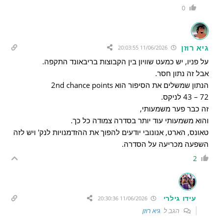
0
גיא רוזן
11/06/2026 20:03:55
על פניו, יש כמעט שוויון בין הקבוצות בריבאונד התקפה.
אבל זה נתון חסר.
הנתון שמשלים את הסיפור הוא 2nd chance points
72 – 43 לניקס.
זה כבר פער משמעותי,
והוא משמעותי עוד יותר בסדרה צמודה כל כך.
טאונס, הארט, אנונובי יודעים להפוך את ההזדמנויות לנק' ויש לזה
השפעה מכריעה על הסדרה.
2
עידו גילרי
11/06/2026 20:30:36
הגב ל
גיא רוזן