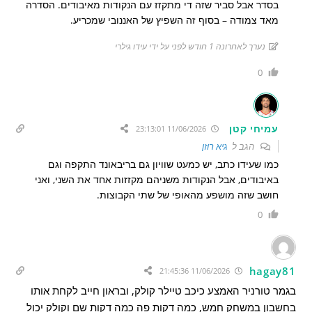
בסדר אבל סביר שזה די מתקזז עם הנקודות מאיבודים. הסדרה
מאד צמודה – בסוף זה השפיץ של האננובי שמכריע.
נערך לאחרונה 1 חודש לפני על ידי עידו גילרי
0
עמיחי קטן
11/06/2026 23:13:01
הגב ל
גיא רוזן
כמו שעידו כתב, יש כמעט שוויון גם בריבאונד התקפה וגם
באיבודים, אבל הנקודות משניהם מקזזות אחד את השני, ואני
חושב שזה מושפע מהאופי של שתי הקבוצות.
0
hagay81
11/06/2026 21:45:36
בגמר טורניר האמצע כיכב טיילר קולק, ובראון חייב לקחת אותו
בחשבון במשחק חמש, כמה דקות פה כמה דקות שם וקולק יכול