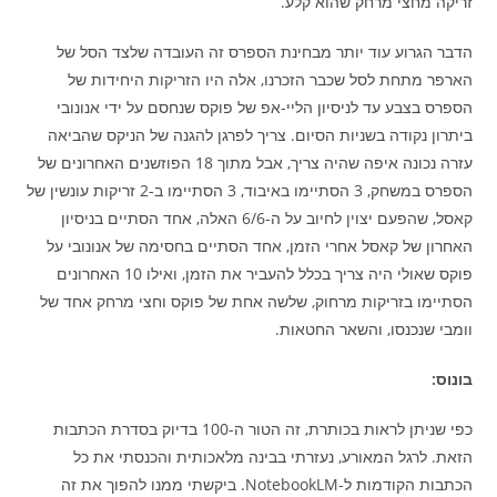
זריקה מחצי מרחק שהוא קלע.
הדבר הגרוע עוד יותר מבחינת הספרס זה העובדה שלצד הסל של
הארפר מתחת לסל שכבר הזכרנו, אלה היו הזריקות היחידות של
הספרס בצבע עד לניסיון הליי-אפ של פוקס שנחסם על ידי אנונובי
ביתרון נקודה בשניות הסיום. צריך לפרגן להגנה של הניקס שהביאה
עזרה נכונה איפה שהיה צריך, אבל מתוך 18 הפוזשנים האחרונים של
הספרס במשחק, 3 הסתיימו באיבוד, 3 הסתיימו ב-2 זריקות עונשין של
קאסל, שהפעם יצוין לחיוב על ה-6/6 האלה, אחד הסתיים בניסיון
האחרון של קאסל אחרי הזמן, אחד הסתיים בחסימה של אנונובי על
פוקס שאולי היה צריך בכלל להעביר את הזמן, ואילו 10 האחרונים
הסתיימו בזריקות מרחוק, שלשה אחת של פוקס וחצי מרחק אחד של
וומבי שנכנסו, והשאר החטאות.
בונוס:
כפי שניתן לראות בכותרת, זה הטור ה-100 בדיוק בסדרת הכתבות
הזאת. לרגל המאורע, נעזרתי בבינה מלאכותית והכנסתי את כל
הכתבות הקודמות ל-NotebookLM. ביקשתי ממנו להפוך את זה