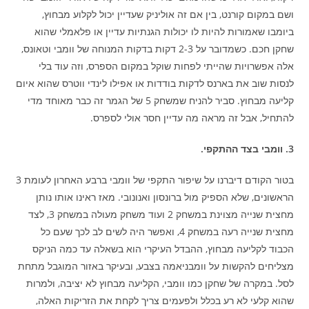
ושם במקום קורנט, בין אם זה אוליניק שעדיין יכול לקלוע מבחוץ,
ביומבו שאמורות להיות לו יכולות הגנתיות עדיין או פלאמלי שהוא
שחקן חכם. כשמדובר על 2-3 דקות בדקות המנוחה של וומבי וטאונס,
אלה אפשרויות שהייתי לפחות שוקל במקום הספרס, וזה עוד בלי
לנסות שוב את בארנס לדקות בודדות או אפילו לינדי ווטרס שהוא איום
קליעה מבחוץ. סביר להניח שמשחק 5 של הגמר זה כבר מאוחד מדי
להתחיל, אבל זה מראה מה עדיין חסר אולי לספרס.
3. וומבי בצד ההתקפי.
בטור הקודם דיברנו על שיפור התקפי של וומבי ברבע האחרון לעומת 3
הראשונים, שלא הספיק מול ברונסון ואנונובי. מאז ראינו אותו נותן
מחצית שנייה מצוינת במשחק 2 ועוד משחק מעולה במשחק 3, לצד
מחצית שנייה רעה במשחק 4, ואפשר היה לשים לב לכך שעם כל
הכבוד לקליעה מבחוץ, ההבדל העיקרי הוא בשאלה עד כמה הניקס
מצליחים להקשות על וומבניאמה בצבע, ובעיקר באזור המוגבל מתחת
לסל. במקרה של שחקן כמו וומבי, הקליעה מבחוץ לא יציבה, ולמרות
שהוא קלעי לא רע בכלל ולפעמים צריך לקחת את הזריקות האלה,