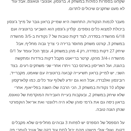
שקלעו בספרות כפולות במשחק 4, ברונסון, אנונובי וטאונס, אבל עוד
לא מעט שחקנים שיכולים לתרום.
מעבר לכמות הנקודות, התחושה היא שמייק בראון גובר על מיץ' ג'ונסון
ביכולת למצוא כלים נוספים. קלדון ג'ונסון הוא השביעי ברוטציה ועם
6/18 מהשדה בסדרה, לצד דקות טובות של 7 נקודות ב-3/5 מהשדה
במשחק 3, קורנט משחק מחוסר ברירה כי צריך גבוה מחליף, אבל
שיחק 27 דקות בסדרה, רק 4 מהן במשחק 4, ובסך הכל עומד על 0/1
מהשדה ו-3/4 מהקו, קרטר ברייאנט מקבל דקות בודדות ומתקשה
בהגנה, ועל האריסון בארנס כבר ויתרו אחרי שני משחקים רעים. בצד
השני, יש למייק בראון תשיעייה קבועה ברוטציה עם שאמט, מקברייד,
רובינסון ואלברדו, אבל הוא גם יודע לשלוף עוד כלים, כמו קלארקסון
שקלע 10 נקודות במשחק 3, הכי הרבה שלו השנה בפלייאוף, אחרי
שלא שיחק במשחק 2, ובעקבות בעיית העבירות המוקדמת של טאונס,
בראון ניסה גם את ג'רמי סוהן שלא היה רלוונטי ואת אריאל הוקפורטי
שנתן הגנה טובה.
על הספסל של הספרס יש לפחות 3 גבוהים מחליפים שלא מקבלים
דקות, ואולי אולי מישהו מהם יכול לתת עוד דקה של אוויר לוומבי פה