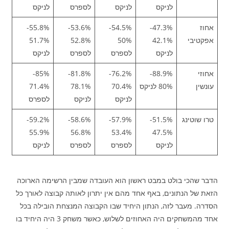
לניקס
לניקס
לספרס
לניקס
אחוז
47.3%-
54.5%-
53.6%-
55.8%-
אפקטיבי
42.1%
50%
52.8%
51.7%
לניקס
לספרס
לספרס
לניקס
אחוזי
88.9%-
76.2%-
81.8%-
85%-
עונשין
80% לניקס
70.4%
78.1%
71.4%
לניקס
לניקס
לספרס
טרו שוטינג
51.5%-
57.9%-
58.6%-
59.2%-
55.9%
56.8%
53.4%
47.5%
לניקס
לספרס
לספרס
לניקס
הדבר שהכי בולט במבט ראשון הוא העובדה שמבין הרשימה הארוכה
הזאת של הנתונים, באף אחד מהם אין יתרון לאותה קבוצה לאורך כל
הסדרה. מעבר לזה, הנתון היחיד שבו הקבוצה המנצחת הובילה בכל
אחד מהמשחקים היה האחוזים לשלוש, כאשר משחק 3 היה היחיד בו