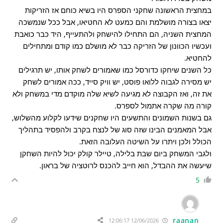
במחצית הראשונה שחקני הספרס היו בשיא כוחם אז הזריקות
יצאו בצורה מושלמת והם כמעט לא החטיאו, אבל ככל שנמשכה
המחצית השניה, הם התחילו להישחק ולהתעייף, היד כבר כואבת
ועכשיו הכוונון של הזריקה כבר לא מושלם כמו קודם ומתחילים
להחטיא.
כל השנים שיחקו כדורסל כמו שאמורים לשחק אותו, יש תרגילים
יש מסירה לגבוה ללואו פוסט, יש וויק סייד, ככה אמורים לשחק
את זה, ואז הקבוצה לא מגיעה לשיא שלה מוקדם מדי במשחק ולא
קורה מה שקרה אתמול לספרס.
גם בשנות השמונים והתשעים היו שחקנים שידעו לקלוע מהשלוש,
אבל המאמנים הבינו שזה סוג של לנצח בקרב ולהפסיד בתהליך
הכולל ולכן ויתרו על השיטה העלובה הזאת.
ולגבי המשחק ביום שבת בלילה, טיילר קולק יכול להיות השחקן
שיעשה את ההבדל, הוא חייב להכנס לרוטציה של בראון.
5
raanan
12/06/2026 12:06:17