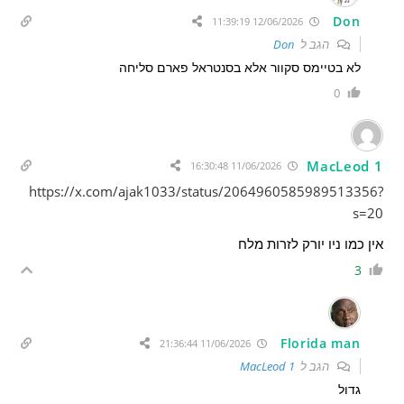
Don
12/06/2026 11:39:19
הגב ל
Don
לא בטיימס סקוור אלא בסנטראל פארם סליחה
0
MacLeod 1
11/06/2026 16:30:48
https://x.com/ajak1033/status/2064960585989513356?
s=20
אין כמו ניו יורק לזרות מלח
3
Florida man
11/06/2026 21:36:44
הגב ל
MacLeod 1
גדול