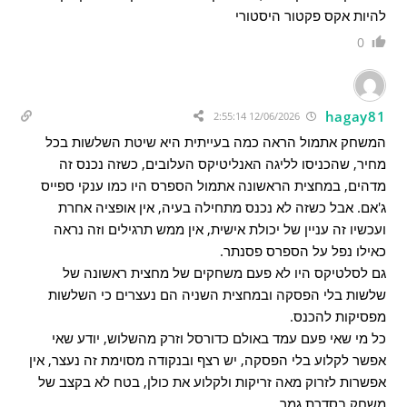
להיות אקס פקטור היסטורי
0
hagay81
12/06/2026 2:55:14
המשחק אתמול הראה כמה בעייתית היא שיטת השלשות בכל
מחיר, שהכניסו לליגה האנליטיקס העלובים, כשזה נכנס זה
מדהים, במחצית הראשונה אתמול הספרס היו כמו ענקי ספייס
ג'אם. אבל כשזה לא נכנס מתחילה בעיה, אין אופציה אחרת
ועכשיו זה עניין של יכולת אישית, אין ממש תרגילים וזה נראה
כאילו נפל על הספרס פסנתר.
גם לסלטיקס היו לא פעם משחקים של מחצית ראשונה של
שלשות בלי הפסקה ובמחצית השניה הם נעצרים כי השלשות
מפסיקות להכנס.
כל מי שאי פעם עמד באולם כדורסל וזרק מהשלוש, יודע שאי
אפשר לקלוע בלי הפסקה, יש רצף ובנקודה מסוימת זה נעצר, אין
אפשרות לזרוק מאה זריקות ולקלוע את כולן, בטח לא בקצב של
משחק בסדרת גמר.