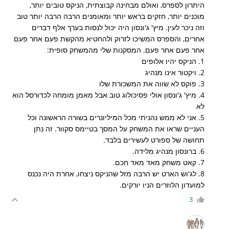
היתרון לספרס, ואולם מבחינה קבוצתית, הניקס טובים יותר,
מוכנים יותר, חזקים בראש יותר ומאומנים הרבה הרבה יותר טוב
וזה ניכר לעין. מיץ' ג'ונסון היה יכול לנסות בערך אלף דברים
אחרים, והספרס המשיכו לזרוק ולהחטיא מהקשת פעם אחר פעם
אחר פעם אחר פעם. המסקנות שלי מהמשחק סופית:
1. הניקס יהיו אלופים
2. ויקטור אינו מנהיג
3. פוקס לא שווה את המשכורת שלו
4. מיץ' ג'ונסון אולי פסיכולוג טוב אבל מאמן מומחה לכדורסל הוא
לא
5. אני לא ממש נהניתי מכל המיליונרים בשורה הראשונה וכל
העניים שראו את המשחק על המסך בטיימס סקוור. זה נתן
תחושה של ספורט לעשירים בלבד.
6. ברונסון מנהיג מלידה.
7. קאט משחק מאד מאד חכם.
8. לג'וש הארט יש הרבה מזל שהניקס ניצחו, אחרת היה נכנס
למועדון הלוזרים הניו יורקים.
3