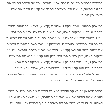
הספרס כקבוצה מרוויחים ככל שהוא מאיים יותר על הצבע ומאלץ את
ההגנה לפעול, בין אם היא מצליחה להמר על קלעים ולהקשות עליו
קצת, ובין אם לא.
במשחק הראשון, וומבי לקח 9 שלשות (קלע 2), לצד 3 החטאות מחצי
מרחק, ונותרו 9 זריקות בצבע, מהן הוא היה עם 3/5 באזור המוגבל
ו-1/4 בשאר הצבע, אבל גם 12/13 מהקו כתוצאה מזה שכמה ניסיונות
חדירה שלו הסתיימו בעבירות. במשחק 2 וומבי עשה התאמות וצמצם
את כמות השלשות ל-6 (קלע 2), לצד 2/4 מחצי מרחק, והפעם עם 11
זריקות בצבע, כולן באזור המוגבל, מהן הוא קלע 9. המגמה המשיכה
במשחק 3, בו וומבי לקח רק 4 שלשות (קלע 2) וזריקה אחת מחצי
מרחק, אותה הוא קלע, לצד 13 ניסיונות בצבע, שכללו 7/9 באזור
המוגבל ו-1/4 בשאר הצבע. את מגמת השיפור ההתקפית של הספרס
ראינו, ולכן את משחק 4 נפרק לרבעים.
ברבע הראשון זה בעיקר הדביק לטאונס עבירות מהירות, מה שאפשר
לוומבניאמה להיות עם 2/2 מהאזור המוגבל, 2/3 משאר הצבע ו-1/2
לשלוש, ואילו ברבע השני ההגנה העלתה הילוך בעזרה עליו, והוא גם