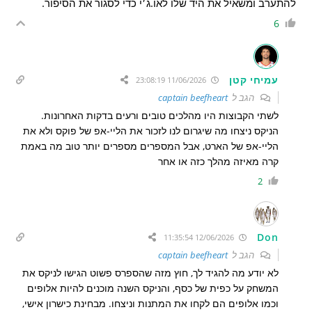
להתערב ומשאיל את היד שלו לאו.ג׳י כדי לסגור את הסיפור.
6
עמיחי קטן
11/06/2026 23:08:19
הגב ל
captain beefheart
לשתי הקבוצות היו מהלכים טובים ורעים בדקות האחרונות.
הניקס ניצחו מה שיגרום לנו לזכור את הליי-אפ של פוקס ולא את
הליי-אפ של הארט, אבל המספרים מספרים יותר טוב מה באמת
קרה מאיזה מהלך כזה או אחר
2
Don
12/06/2026 11:35:54
הגב ל
captain beefheart
לא יודע מה להגיד לך, חוץ מזה שהספרס פשוט הגישו לניקס את
המשחק על כפית של כסף, והניקס השנה מוכנים להיות אלופים
וכמו אלופים הם לקחו את המתנות וניצחו. מבחינת כישרון אישי,