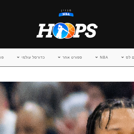
 לס
NBA
ספורט אחר
כדורסל עולמי
פו