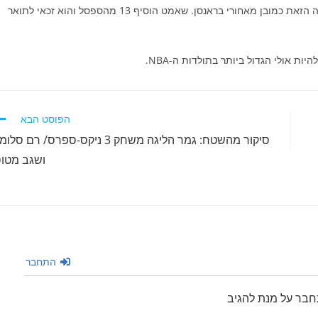
האמיתי של הניקס בסדרה הזאת ואולי מבחינתי הסמל של הקבוצה הזאת כמובן מאחורי בראנסן. שאמט הוסיף 13 מהספסל והוא זכאי לתואר
ות אולי הגדול ביותר בתולדות ה-NBA.
הפוסט הבא
סיקור מהשטח: גמר הליגה משחק 3 ניקס-ספרס/ רם סלומ
ושגב מטו
התחבר
חבר על מנת להגיב