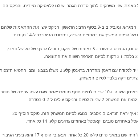
חד מהם היה גדול באמת, שני משחקים לתוך סדרת הגמר יש לנו קלאסיקה מיידית, והניקס הם
סן אנטוניו עלתה בטירוף, כשוומבי שולט בכל מה שקורה בשני צידי המגרש, ומובילים ב-9 בסוף הרבע הראשון. הניקס עשו את ההתאמות שלהם
אלא שאז, לאחר שאנאנובי העלה את הניקס ליתרון 14 6 דקות מהסיום, הספרס התעוררו. 5 רצופות של פוקס, הובילו לרצף של סל של וומבי,
אנאנובי החזיר את היתרון לעונשין עם 3 מהקו, אבל וומבי הוריד מייד לנקודה עם דאנק מהדהד, בראנסן קלע 2 משלו בצבע וומבי החטיא הזמנו
 שתיים דקה בלבד לסיום המשחק.
אלא שבמאני טיים אתם כבר יודעים מי הוא מלך הסדרה הזאת. בראנסן השווה, ו-10 שניות לסיום חטף מוומבניאמה שגם עשה עבירה של חוסר
וומבי קלע 29 חסם 4 חסימות ואיבד 4 כדורים ויהיה מעניין לראות איך יראה הנראטיב מסביבו בנוגע לסיום המשחק הזה. פוקס הוסיף 20
טאונס קלע 21, ברידג'ס ובראנסן שקלע 7 מ-25 בלבד מהשדה אבל היה שם במאני טיים קלעו 20 כל אחד. אנאנובי הוסיף 17 והוא בעיני הגיבור