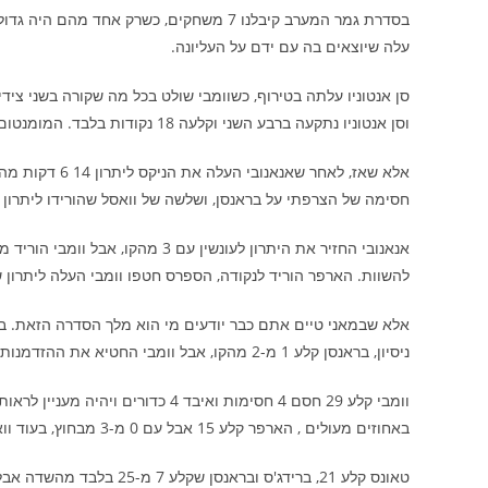
בסדרת גמר המערב קיבלנו 7 משחקים, כשרק א
עלה שיוצאים בה עם ידם על העליונה.
וסן אנטוניו נתקעה ברבע השני וקלעה 18 נקודות בלבד. המומנטום של הניקס המשיך גם במחצית השניה, ויתרונם הגיע כבר ל-14 נקודות.
חסימה של הצרפתי על בראנסן, ושלשה של וואסל שהורידו ליתרון 2 בלבד, ו-3 דקות לסיום הארפר השווה את התוצאה.
להשוות. הארפר הוריד לנקודה, הספרס חטפו וומבי העלה ליתרון
ניסיון, בראנסן קלע 1 מ-2 מהקו, אבל וומבי החטיא את ההזדמנות לנצח את המשחק 2 שניות לסיום והניקס עולים ל-0-2 בסדרה.
באחוזים מעולים , הארפר קלע 15 אבל עם 0 מ-3 מבחוץ, בעוד וואסל באחוזים טובים וקאסטל באחוזים גרועים קלעו 14 כל אחד.