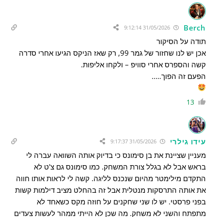
Berch
31/05/2026 9:12:14
תודה על הסיקור
אכן יש לנו שחזור של גמר 99, רק שאז הניקס הגיעו אחרי סדרה
קשה והספרס אחרי סוויפ – ולקחו אליפות.
הפעם זה הפוך…..
13
עידו גילרי
31/05/2026 9:17:37
מעניין שציינת את בן סימונס כי בדיוק אותה השוואה עברה לי
בראש אבל לא בגלל צורת המשחק. כמו סימונס גם צ'ט לא
התקדם מילימטר מהיום שנכנס לליגה. קשה לי לראות אותו חווה
את אותה התרסקות מנטלית אבל זה בהחלט מציב דילמות קשות
בפני פרסטי. יש לו שני שחקנים על חוזה מקס כשאחד לא
מתפתח והשני לא משחק. מה שכן לא הייתי ממהר לעשות צעדים