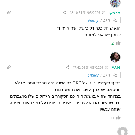
איצקו
31/05/2026 18:10:51
הגב ל
Penny
הוא שיחק ככה רק כי גילו שהוא יהודי
שחקן ישראלי למופת
2
FAN
31/05/2026 17:42:06
הגב ל
Smiley
בסוף הקריפטונייט של OKC כל השנה היה ספרס וומבי אז לא
יודע אם יש צורך לאבד את העשתונות
במיוחד שהוא באמת היה עם הסקוררים הגדולים שלו מושבתים
וצט שפשוט מדכא לצפייה… איפה הדיונים על רוקי העונה ואיפה
אנחנו עכשיו..
0