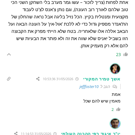
אחת לפחות (צריך לזכור – עשו גמר מערב בלי השחקן השני הכי
טוב שלהם לאורך רוב העונה), וגם נותן צ'אנס לצ'ט לעבוד
מקצועית ומנטלית בקיץ. הכל נזיל בליגה אבל נראה שהחלון של
הת'אנדר מספיק גדול כדי לא ללכת 'אול-אין' על העונה הבאה ועל
הבאב אללה אלו שלאחריה. בטח שלא הייתי מפרק את הקבוצה
הזו בשביל יאניס שלא שווה את זה ולא פותר את הבעיות שיש
להם אלא רק מעמיק אותן.
23
אשך טמיר המקורי
31/05/2026 10:53:36
הגב ל
jefffoster10
אמת
מאמין שיש להם שכל
2
יו"ר איגוד רפי ההבנה העולמי
31/05/2026 11:14:53