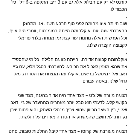
קורנט לא רק עם הבלוק אלא גם עם 3 ריב' התקפה ב-6 דק'. כל
הכבוד לו.
.
שוב הייתה איזו מהומה לפני סוף הרבע השני. אני מתחזק
בהערכתי שזה יזום. אוקלהומה הייתה במומנטום, וומבי היה עייף,
וכל הפרשות האלה נותנות עוד קצת זמן מנוחה בלתי פורמלי
לקבוצה הקצרה שלנו.
.
אוקלהומה קבוצה אדירה, והייתה כזו גם הלילה. כל מי שהספיד
את שרגא מוזמן לאכול את הכובע. להערכתי בסגל מלא, עם ג'יי
דאב ואג'יי מיטשל בריאים, אוקלהומה מנצחת את הסדרה. מזל
גדול שלנו. באסה עבורם.
.
תצוגה מוזרה של צ'ט – מצד אחד היה אדיר בהגנה, מצד שני
בקושי קלע. לדעתי הוא סבל יותר מאחרים מההעדר של ג'יי דאב
ואג'יי, בין השאר מכיוון שהוא צריך מנהלי משחק, והוא פחות יצרן
נקודות. לא חושב שהמשחק או הסדרה מעידים על חולשתו.
.
תצוגה מעורבת של קרוסו – מצד אחד קיבל החלטות טובות, סחט