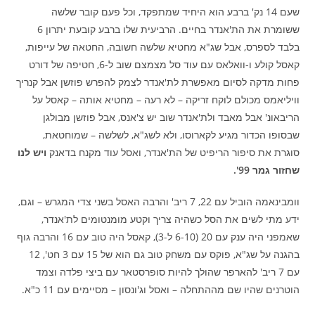
שעם 14 נק' ברבע הוא היחיד שמתפקד, וכל פעם קובר שלשה
ששומרת את הת'אנדר בחיים. הרביעית שלו ברבע קובעת יתרון 6
בלבד לספרס, אבל שג"א מחטיא שלשה חשובה, החטאה של עייפות,
קאסל קולע ו-וואלאס עם עוד סל מצמצם שוב ל-6, חטיפה של דורט
פחות מדקה לסיום מאפשרת לת'אנדר לצמק להפרש פוזשן אבל קנריך
וויליאמס מכולם לוקח זריקה – לא רעה – מחטיא אותה – קאסל על
הריבאונ' אבל מאבד ולת'אנדר שוב יש צ'אנס, אבל פוזשן מבולגן
שבסופו הכדור מגיע לקארוסו, ולא לשג"א, לשלשה – שמוחטאת,
סוגרת את סיפור הריפיט של הת'אנדר, ואסל עוד מקנח בדאנק
ויש לנו
שחזור גמר 99'.
וומבינאמה הוביל עם 22, 7 ריב' והרבה האסל בשני צדי המגרש – וגם,
ידע מתי לשים את הסל כשהיה צריך וקטע מומנטומים לת'אנדר,
שאמפני היה ענק עם 20 (6-10 ל-3), קאסל היה טוב עם 16 והרבה גוף
בהגנה על שג"א, פוקס עם משחק טוב גם הוא של 15 עם 3 חט', 12
עם 7 ריב' להארפר שהולך להיות סופרסטאר עם ביצי פלדה וצמד
הוטרנים שהיו שם מההתחלה – ואסל וג'ונסון – מסיימים עם 11 כ"א.