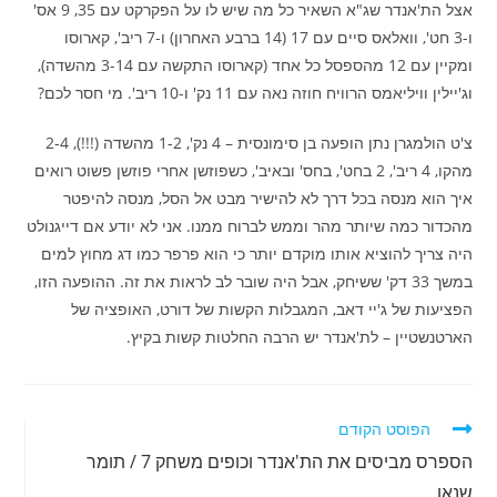
אצל הת'אנדר שג"א השאיר כל מה שיש לו על הפקרקט עם 35, 9 אס'
ו-3 חט', וואלאס סיים עם 17 (14 ברבע האחרון) ו-7 ריב', קארוסו
ומקיין עם 12 מהספסל כל אחד (קארוסו התקשה עם 3-14 מהשדה),
וג'יילין וויליאמס הרוויח חוזה נאה עם 11 נק' ו-10 ריב'. מי חסר לכם?
צ'ט הולמגרן נתן הופעה בן סימונסית – 4 נק', 1-2 מהשדה (!!!), 2-4
מהקו, 4 ריב', 2 בחט', בחס' ובאיב', כשפוזשן אחרי פוזשן פשוט רואים
איך הוא מנסה בכל דרך לא להישיר מבט אל הסל, מנסה להיפטר
מהכדור כמה שיותר מהר וממש לברוח ממנו. אני לא יודע אם דייגנולט
היה צריך להוציא אותו מוקדם יותר כי הוא פרפר כמו דג מחוץ למים
במשך 33 דק' ששיחק, אבל היה שובר לב לראות את זה. ההופעה הזו,
הפציעות של ג'יי דאב, המגבלות הקשות של דורט, האופציה של
הארטנשטיין – לת'אנדר יש הרבה החלטות קשות בקיץ.
לקרוא
הפוסט הקודם
מאמרים
הספרס מביסים את הת'אנדר וכופים משחק 7 / תומר
נוספים
שנאן