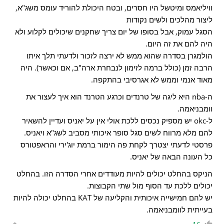
וויליאמס ומיטשל היו חסרים, ובטח היכולת להוריד עומס משג"א,
ליצור מהלכים ולשים נקודות
הסגל עמוק, אבל בסופו של יום צריך שחקנים שיכולים לקלוע ולא
היה להם את זה היום.
הולמגרן בסדרה שהוא ממש לא ירצה לזכור ולדעתי תלך איתו
הרבה זמן (כולל ברמה לזימון לנבחרת ארה"ב, אם וכאשר). היה
מאוד אנמי וממש לא אגרסיבי בהתקפה.
ה-nba היא ליגה של טרנדים וכרגע הטרנד הוא איך לעצור את
וומבניאמה.
ל-okc יש מספיק נכסים ללכת אולי אין על יאניס ועדיין להשאיר
להם מלא מרווח לשים סגל סופר איכותי מסביב לשג"א ויאניס.
פרסטי לדעתי יצטרך לקחת פה הימור ברמת יוג'ירי והראפטורס
כל העונה הבאה של יאניס.
הניקס בהחלט יכולים להיות מעודדים אחרי הסדרה הזו. בהחלט
יכולים ללכת עד הסוף מול שתי הקבוצות.
יש להם חמישייה איכותית והקליעה של KAT בהחלט יכולה להיות
בעייתית לוומבניאמה.