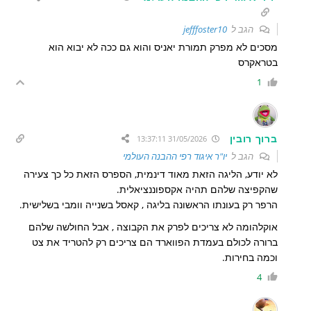
הגב ל
jefffoster10
מסכים לא מפרק תמורת יאניס והוא גם ככה לא יבוא הוא
בטראקרס
1
ברוך רובין
31/05/2026 13:37:11
הגב ל
יו"ר איגוד רפי ההבנה העולמי
לא יודע, הליגה הזאת מאוד דינמית, הספרס הזאת כל כך צעירה
שהקפיצה שלהם תהיה אקספוננציאלית.
הרפר רק בעונתו הראשונה בליגה , קאסל בשנייה וומבי בשלישית.
אוקלהומה לא צריכים לפרק את הקבוצה , אבל החולשה שלהם
ברורה לכולם בעמדת הפווארד הם צריכים רק להטריד את צט
וכמה בחירות.
4