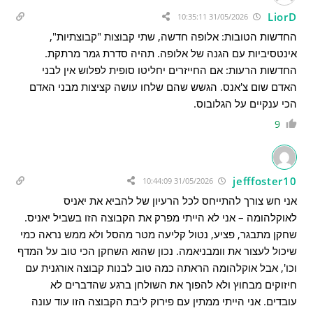
LiorD
31/05/2026 10:35:11
החדשות הטובות: אלופה חדשה, שתי קבוצות "קבוצתיות",
אינטסיביות עם הגנה של אלופה. תהיה סדרת גמר מרתקת.
החדשות הרעות: אם החייזרים יחליטו סופית לפלוש אין לבני
האדם שום צ'אנס. הגשש שהם שלחו עושה קציצות מבני האדם
הכי ענקיים על הגלובוס.
9
jefffoster10
31/05/2026 10:44:09
אני חש צורך להתייחס לכל הרעיון של להביא את יאניס
לאוקלהומה – אני לא הייתי מפרק את הקבוצה הזו בשביל יאניס.
שחקן מתבגר, פציע, נטול קליעה מטר מהסל ולא ממש נראה כמי
שיכול לעצור את וומבניאמה. נכון שהוא השחקן הכי טוב על המדף
וכו', אבל אוקלהומה הראתה כמה טוב לבנות קבוצה אורגנית עם
חיזוקים מבחוץ ולא להפוך את השולחן ברגע שהדברים לא
עובדים. אני הייתי ממתין עם פירוק ליבת הקבוצה הזו עוד עונה