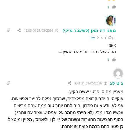
1
מאנו דה מאן (לשעבר מיקי)
31/05/2026 15:03:00
הגב ל
אור
:-))))
מה שעגל כתב – זה יגיע בהמשך…
1
ג'ט לג
31/05/2026 9:41:31
מעניין מה סן פרטי יעשה בקיץ.
אוקייסי הייתה קבוצה מפלצתית, שבסוף נפלה לחייזר ולפציעות.
אני לא יודע איזה פתרון יהיה להם יותר טוב ממה שהם מריצים
עכשיו נגד וומבי. (לא הייתי מהמר על יאניס שיעצור עם וומבי )
בסוף הפציעות החוזרות ונשנות של ג'יילן וויליאמס , מקיין ומיטצ'ל
כן פגעו בהם ברמה כזאת או אחרת.