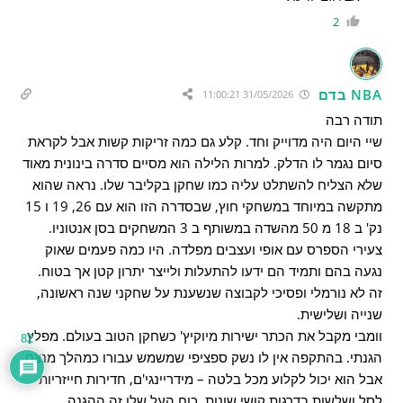
2
NBA בדם
31/05/2026 11:00:21
תודה רבה
שיי היום היה מדוייק וחד. קלע גם כמה זריקות קשות אבל לקראת
סיום נגמר לו הדלק. למרות הלילה הוא מסיים סדרה בינונית מאוד
שלא הצליח להשתלט עליה כמו שחקן בקליבר שלו. נראה שהוא
מתקשה במיוחד במשחקי חוץ, שבסדרה הזו הוא עם 26, 19 ו 15
נק' ב 18 מ 50 מהשדה במשותף ב 3 המשחקים בסן אנטוניו.
צעירי הספרס עם אופי ועצבים מפלדה. היו כמה פעמים שאוק
נגעה בהם ותמיד הם ידעו להתעלות ולייצר יתרון קטן אך בטוח.
זה לא נורמלי ופסיכי לקבוצה שנשענת על שחקני שנה ראשונה,
שנייה ושלישית.
וומבי מקבל את הכתר ישירות מיוקיץ' כשחקן הטוב בעולם. מפלץ
82
הגנתי. בהתקפה אין לו נשק ספציפי שמשמש עבורו כמהלך מנצח
אבל הוא יכול לקלוע מכל בלטה – מידריינגי'ם, חדירות חייזריות
לסל ושלשות בדרגות קושי שונות. כוח העל שלו זה ההגנה