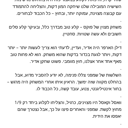
השישיה המובילה שלנו שיחקה המון דקות, והצליחה להתמודד
עם קבוצה מצוינת, עמוקה יותר, ובחוץ – כל הכבוד לבחורים.
.
משחק מצוין של פוקס – קלע טוב מבדרך כלל, ובעיקר קלע סלים
חשובים ולא עשה שטויות. סחטיין.
.
דילן הארפר היה אדיר, ועדיין, לדעתי הוא צריך לעשות יותר – יותר
דקות, ויותר לגעת בכדור בדקות שהוא משחק. הוא לא פחות טוב
מאף אחד אחר אצלנו, חוץ מוומבי. פשוט שחקן אדיר.
.
השלשות של שמפני צללו פנימה, לא יודע להסביר מדוע, אבל
בהחלט מקווה שזה ימשך. הראיון איתו אחרי המשחק היה מרגש –
בחור אינטיליגנטי, צנוע, עובד קשה, כל הכבוד לו.
.
וואסל וקאסל היו מצוינים, כרגיל, והצליחו לקלוע ביחד רק 1/9
מחוץ לקשת. שמפני והאחרים פיצו על כך, אבל נצטרך שהם
יאפסו את הידית.
.