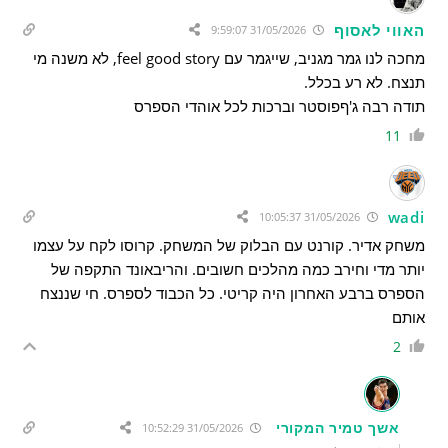
האווי לאסוף
31/05/2026 9:59:07
מחכה לנו גמר מגניב, שייגמר עם feel good story, לא משנה מי
תנצח. לא רע בכלל.
תודה רבה ג'ףפוסטר וברכות לכל אוהדי הספרס
11
wadi
31/05/2026 10:05:37
משחק אדיר. קורנט עם הבלוק של המשחק. קרוסו לקח על עצמו
יותר מדי וחירב כמה מהלכים חשובים. והריבאונד התקפה של
הספרס ברבע האחרון היה קריטי. כל הכבוד לספרס. חי שננצח
אותם
2
אשך טמיר המקורי
31/05/2026 10:52:29