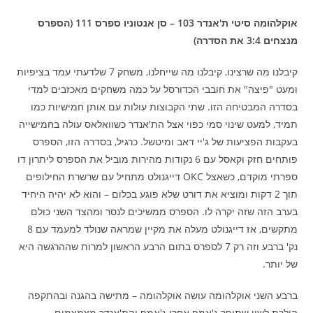
אוקלהומה סיטי ת'אנדר 103 – סן אנטוניו ספרס 111 (הספרס
מנצחים 3:4 את הסדרה)
קיבלנו מה שרצינו, קיבלנו מה שייחלנו, משחק 7 שלדעתי עמד בציפיות
ומעט "פיצה" את חובבי הכדורסל על כמה משחקים מאכזבים למדי
בסדרה המבטיחה הזו. שתי הקבוצות עולות עם אותן חמישיות כמו
תמיד, למעט שינוי סמי כפוי אצל הת'אנדר כשוואלאס עולה בחמישייה
בעקבות הפציעות של ג'יי דאב ומיטשל. כרגיל, בסדרה הזו, הספרס
פותחים חזק וקאסל עם 6 נקודות מהירות מוביל את הספרס ליתרון דו
ספרתי מוקדם, כשאצל OKC דייגנולט מתחיל עם שרשרת החילופים
תוך 2 דקות ומוציא את דורט שלא פוגע בכלום – והוא לא יהיה היחיד
בערב הזה שזה יקרה לו. הספרס ממשיכים לנסר ומהצד השני כולם
מתקשים, אז דייגנולט מעלה את מקיין שמראה שנולד למעמד עם 8
נק' ברבע וזה רק 7 לספרס בתום הרבע הראשון למרות שההרגשה היא
של יותר.
ברבע השני אוקלהומה עושה אוקלהומה – מתישה בהגנה ובהתקפה
הולכת לשיי שתופר ג'אמפ אחרי ג'אמפ והת'אנדר מצמצמים