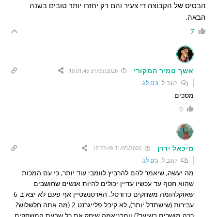
הבסיס של הקבוצה די צעיר והם רק יחזרו יותר טובים בשנה
הבאה.
7
אשך טמיר המקורי
31/05/2026 10:01:45
הגב ל
ג'ט לג
מסכים
0
מיכאל ירדן
31/05/2026 12:33:49
הגב ל
ג'ט לג
מה יעשה, שיאמר להם להרביץ לוומבי עוד יותר, כי עם המכות
שהוא חטף עד עכשיו עדיין יכולים להיות אנשים שחושבים
שאוקלהומה משחקים כדורסל. הארטנשטיין אף פעם לא יצא ב-6
עבירות (שישתדל יותר), לא קיבל פלייגרנט 2 (מה אתה חלשלוש?
ככה מושכים בשיער?) וומבניאמה שיחק את כל שבעת המשחקים