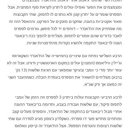
ומצמצמים את הפער ואפילו עולים ליתרון לקראת סוף המחצית, אבל
הספרס שומרים על יתרון קטן ולא נותנים לו לחמוק. שתי הקבוצות
מאוד אקטיביות בהגנה, שחקנים מזנקים על הפרקט, וההאסל הזה זה
מה שמחזיק את הת'אנדר – דוחפים יד לכל פוזשן, גורמים לספרס
לאבד כדורים שהם אמורים לתפוס, מצליחים להפוך ככה ריבאונד
הגנה לריבאונד התקפה ולהשיג נקודות מהזדמנויות שניות.
הרבע השלישי נפתח עם שינויים בחמישייה של הת'אנדר כשקארוסו
וג'יילין וויליאמס (המצוין) עולים במקום הארטנשטיין ודורט, אבל זה לא
עוזר יותר מדי כי וומבי ובעיקר שמפאני עם חגיגת שלשות (13 נק'
ברבע) מצליחים להשאיר את הספרס בעמדת הובלה, כשמהעבר השני
זה כמעט אך ורק שג"א.
לרבע הרביעי הקבוצות עולות ביתרון 3 לספרס וזה הזמן של וומבי
לתפוס פיקוד, עם שלשות ועבודה בצבע, ותרומה בריבאונד ההגנה
אחרי מבול ריבאונדים בהתקפה של הת'אנדר, והספרס מעלים קצב
ופותחים מחדש פער דו ספרתי, כשקלדון ג'ונסון מגיע לסדרה עם שתי
שלשות רצופות והטרפת הספסל. אצל הת'אנדר זה קייסון וואלאס